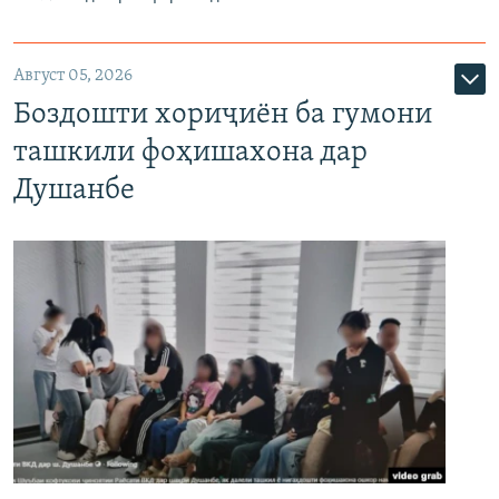
Август 05, 2026
Боздошти хориҷиён ба гумони
ташкили фоҳишахона дар
Душанбе