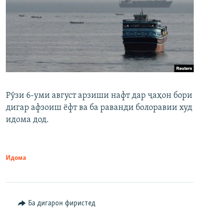
Рӯзи 6-уми август арзиши нафт дар ҷаҳон бори
дигар афзоиш ёфт ва ба раванди болоравии худ
идома дод.
Идома
Ба дигарон фиристед