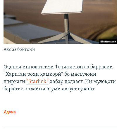
Акс аз бойгонӣ
Оҷонси инноватсияи Тоҷикистон аз баррасии
“Харитаи роҳи ҳамкорӣ” бо масъулони
ширкати
“Starlink”
хабар додааст. Ин мулоқоти
бархат ё онлайнӣ 5-уми август гузашт.
Идома