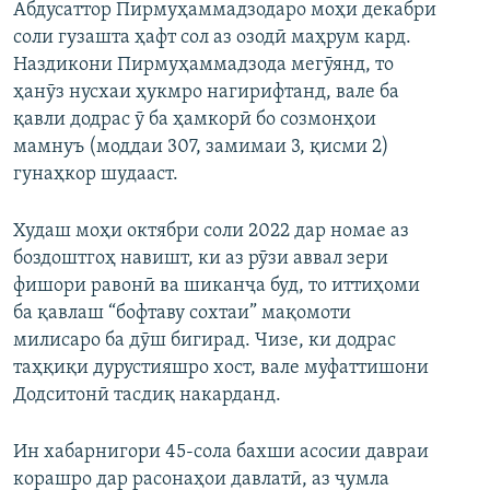
Абдусаттор Пирмуҳаммадзодаро моҳи декабри
соли гузашта ҳафт сол аз озодӣ маҳрум кард.
Наздикони Пирмуҳаммадзода мегӯянд, то
ҳанӯз нусхаи ҳукмро нагирифтанд, вале ба
қавли додрас ӯ ба ҳамкорӣ бо созмонҳои
мамнуъ (моддаи 307, замимаи 3, қисми 2)
гунаҳкор шудааст.
Худаш моҳи октябри соли 2022 дар номае аз
боздоштгоҳ навишт, ки аз рӯзи аввал зери
фишори равонӣ ва шиканҷа буд, то иттиҳоми
ба қавлаш “бофтаву сохтаи” мақомоти
милисаро ба дӯш бигирад. Чизе, ки додрас
таҳқиқи дурустияшро хост, вале муфаттишони
Додситонӣ тасдиқ накарданд.
Ин хабарнигори 45-сола бахши асосии давраи
корашро дар расонаҳои давлатӣ, аз ҷумла