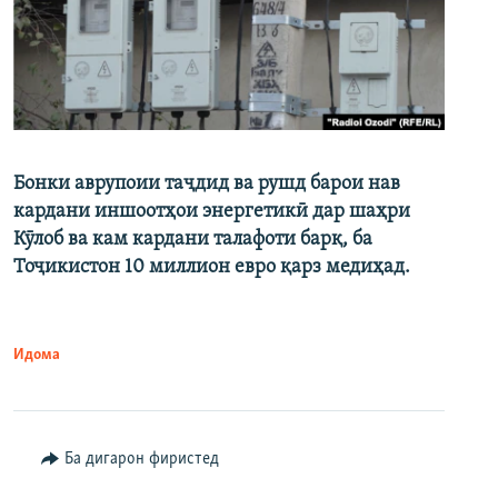
Бонки аврупоии таҷдид ва рушд барои нав
кардани иншоотҳои энергетикӣ дар шаҳри
Кӯлоб ва кам кардани талафоти барқ, ба
Тоҷикистон 10 миллион евро қарз медиҳад.
Идома
Ба дигарон фиристед