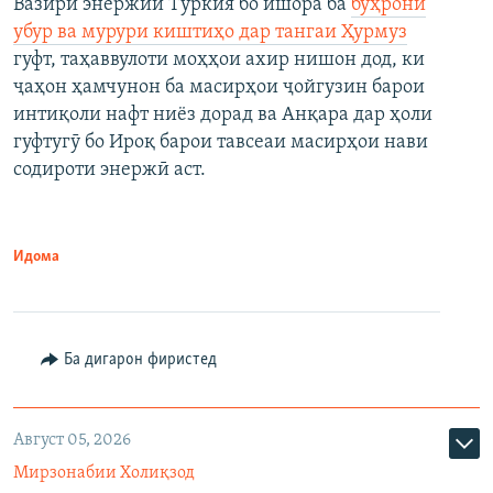
Вазири энержии Туркия бо ишора ба
бӯҳрони
убур ва мурури киштиҳо дар тангаи Ҳурмуз
гуфт, таҳаввулоти моҳҳои ахир нишон дод, ки
ҷаҳон ҳамчунон ба масирҳои ҷойгузин барои
интиқоли нафт ниёз дорад ва Анқара дар ҳоли
гуфтугӯ бо Ироқ барои тавсеаи масирҳои нави
содироти энержӣ аст.
Идома
Ба дигарон фиристед
Август 05, 2026
Мирзонабии Холиқзод