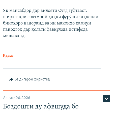
Як мансабдор дар вилояти Суғд гуфтааст,
ширкатҳои сохтмонӣ ҳаққи фурӯши таҳхонаи
биноҳоро надоранд ва ин маконҳо ҳамчун
паноҳгоҳ дар ҳолати фавқулода истифода
мешаванд.
Идома
Ба дигарон фиристед
Август 06, 2026
Боздошти ду афвшуда бо