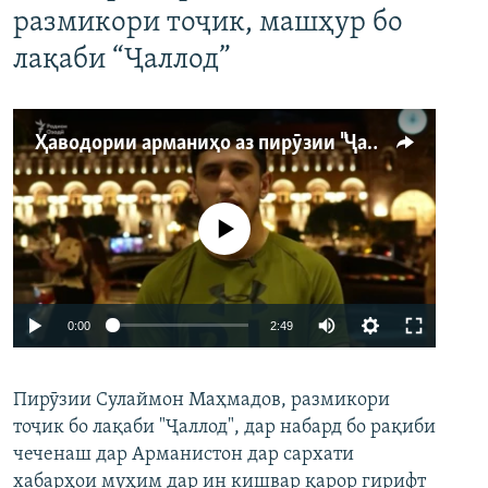
размикори тоҷик, машҳур бо
лақаби “Ҷаллод”
Ҳаводории арманиҳо аз пирӯзии "Ҷаллод"-и тоҷик
Феълан кор намекунад
Auto
0:00
2:49
240p
Пирӯзии Сулаймон Маҳмадов, размикори
360p
тоҷик бо лақаби "Ҷаллод", дар набард бо рақиби
480p
Auto
240p
360p
480p
чеченаш дар Арманистон дар сархати
720p
хабарҳои муҳим дар ин кишвар қарор гирифт