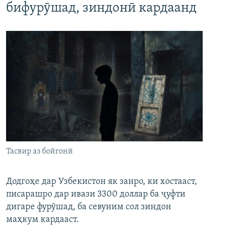
бифурӯшад, зиндонӣ кардаанд
Тасвир аз бойгонӣ
Додгоҳе дар Узбекистон як занро, ки хостааст,
писарашро дар ивази 3300 доллар ба ҷуфти
дигаре фурӯшад, ба севуним сол зиндон
маҳкум кардааст.