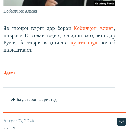
Қобилҷон Алиев
Як шоири тоҷик дар бораи
Қобилҷон Алиев
,
навраси 10-солаи тоҷик, ки ҳашт моҳ пеш дар
Русия ба таври ваҳшиёна
кушта шуд
, китоб
навиштааст.
Идома
Ба дигарон фиристед
Август 07, 2026