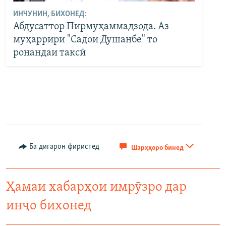
ИНЧУНИН, БИХОНЕД:
Абдусаттор Пирмуҳаммадзода. Аз
муҳаррири "Садои Душанбе" то
ронандаи таксӣ
Ба дигарон фиристед
Шарҳҳоро бинед
Ҳамаи хабарҳои имрӯзро дар
инҷо бихонед