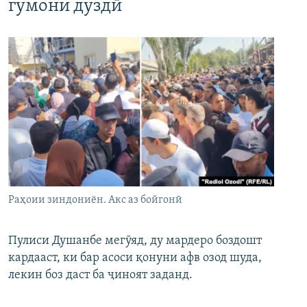
гумони дуздӣ
Раҳоии зиндониён. Акс аз бойгонӣ
Пулиси Душанбе мегӯяд, ду мардеро боздошт
кардааст, ки бар асоси қонуни афв озод шуда,
лекин боз даст ба ҷиноят заданд.