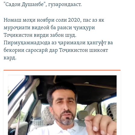
"Садои Душанбе", гузарондааст.
Номаш моҳи ноябри соли 2020, пас аз як
муроҷиати видеоӣ ба раиси ҷумҳури
Тоҷикистон вирди забон шуд.
Пирмуҳаммадзода аз ҷаримаҳои ҳангуфт ва
бекории саросарӣ дар Тоҷикистон шикоят
кард.