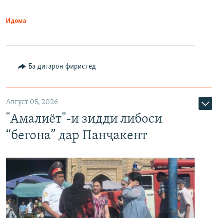
Идома
Ба дигарон фиристед
Август 05, 2026
"Амалиёт"-и зидди либоси
“бегона” дар Панҷакент