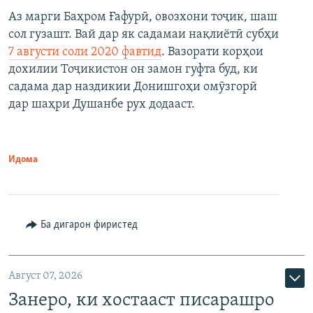
Аз марги Баҳром Ғафурӣ, овозхони тоҷик, шаш
сол гузашт. Вай дар як садамаи нақлиётӣ субҳи
7 августи соли 2020 фавтид
. Вазорати корҳои
дохилии Тоҷикистон он замон гуфта буд, ки
садама дар наздикии Донишгоҳи омӯзгорӣ
дар шаҳри Душанбе рух додааст.
Идома
Ба дигарон фиристед
Август 07, 2026
Занеро, ки хостааст писарашро