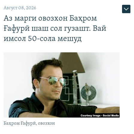
Август 08, 2026
Аз марги овозхон Баҳром
Ғафурӣ шаш сол гузашт. Вай
имсол 50-сола мешуд
Баҳром Ғафурӣ, овозхон