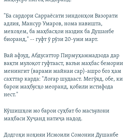
"Ба сардори Сарраёсати зиндонҳои Вазорати
адлия, Мансур Умаров, нома навишта,
мехоҳем, ба маҳбасҳои наздик ба Душанбе
биоранд," -- гуфт ӯ рӯзи 20-уми март.
Вай афзуд, Абдусаттор Пирмуҳаммадзода дар
вақти мулоқот гуфтааст, вазъи маҳбас бемории
менингит (варами майнаи сар)-ашро боз ҳам
сахттар карда: "Лоғар шудааст. Мегӯяд, обе, ки
барои маҳбусҳо меоранд, қобили истифода
нест."
Кӯшишҳои мо барои суҳбат бо масъулони
маҳбаси Хуҷанд натиҷа надод.
Додгоҳи ноҳияи Исмоили Сомонии Душанбе