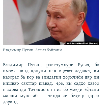
Владимир Путин. Акс аз бойгонӣ
Владимир Путин, раисҷумҳури Русия, бо
имзои чанд қонуни нав иҷозат додааст, ки
назорат ба кор ва зиндагии хориҷиён дар ин
кишвар сахттар шавад. Ҷое, ки садҳо ҳазор
шаҳрванди Тоҷикистон низ бо умеди ёфтани
маоши муносиб ва зиндагии беҳтар қарор
доранд.