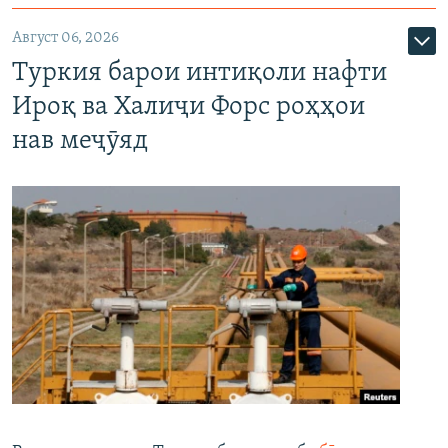
Август 06, 2026
Туркия барои интиқоли нафти
Ироқ ва Халиҷи Форс роҳҳои
нав меҷӯяд