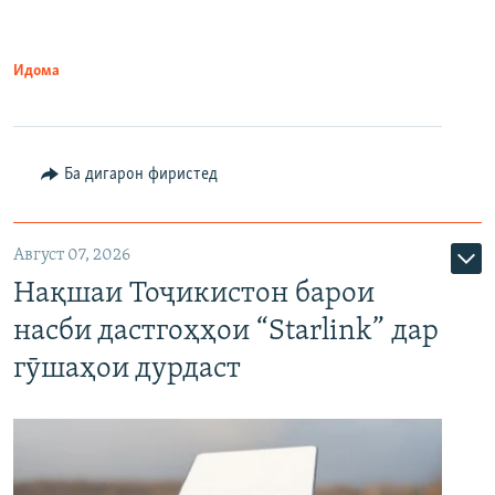
Идома
Ба дигарон фиристед
Август 07, 2026
Нақшаи Тоҷикистон барои
насби дастгоҳҳои “Starlink” дар
гӯшаҳои дурдаст