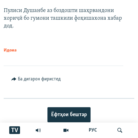
Пулиси Душанбе аз боздошти шаҳрвандони
хориҷӣ бо гумони ташкили фоҳишахона хабар
дод.
Идома
Ба дигарон фиристед
Ёфтҳои бештар
TV
РУС