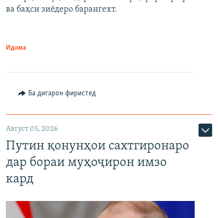
720p
1080p
ва баҳси зиёдеро барангехт.
1080p
Идома
Ба дигарон фиристед
Август 05, 2026
Путин қонунҳои сахтгиронаро
дар бораи муҳоҷирон имзо
кард