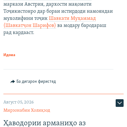
маркази Австрия, дархости мақомоти
Тоҷикистонро дар бораи истирдоди намояндаи
мухолифини тоҷик
Шавкати Муҳаммад
(Шавкатҷон Шарифов)
ва модару бародараш
рад кардааст.
Идома
Ба дигарон фиристед
Август 05, 2026
Мирзонабии Холиқзод
Ҳаводории арманиҳо аз