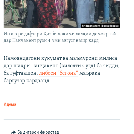
Ин аксро дафтари Ҳизби ҳокими халқии демократӣ
дар Панҷакент рӯзи 4-уми август нашр кард
Намояндагони ҳукумат ва маъмурони милиса
дар шаҳри Панҷакент (вилояти Суғд) ба зидди,
ба гуфтаашон,
либоси “бегона”
маърака
баргузор кардаанд.
Идома
Ба дигарон фиристед