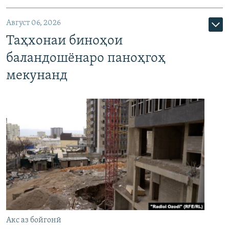
Август 06, 2026
Таҳхонаи биноҳои
баландошёнаро паноҳгоҳ
мекунанд
Акс аз бойгонӣ