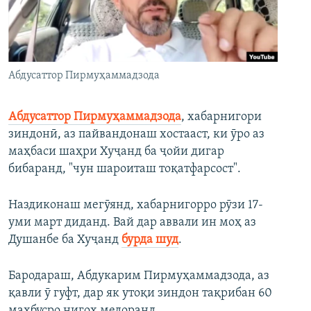
ГУЗОРИШҲОИ РАДИОӢ
Русский
ПАЙГИРӢ КУНЕД
Абдусаттор Пирмуҳаммадзода
Абдусаттор Пирмуҳаммадзода
, хабарнигори
зиндонӣ, аз пайвандонаш хостааст, ки ӯро аз
маҳбаси шаҳри Хуҷанд ба ҷойи дигар
Ҳамаи сомонаҳои RFE/RL
бибаранд, "чун шароиташ тоқатфарсост".
Наздиконаш мегӯянд, хабарнигорро рӯзи 17-
уми март диданд. Вай дар аввали ин моҳ аз
Душанбе ба Хуҷанд
бурда шуд
.
Бародараш, Абдукарим Пирмуҳаммадзода, аз
қавли ӯ гуфт, дар як утоқи зиндон тақрибан 60
маҳбусро нигоҳ медоранд.