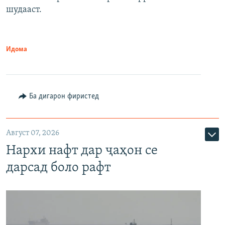
шудааст.
Идома
Ба дигарон фиристед
Август 07, 2026
Нархи нафт дар ҷаҳон се
дарсад боло рафт