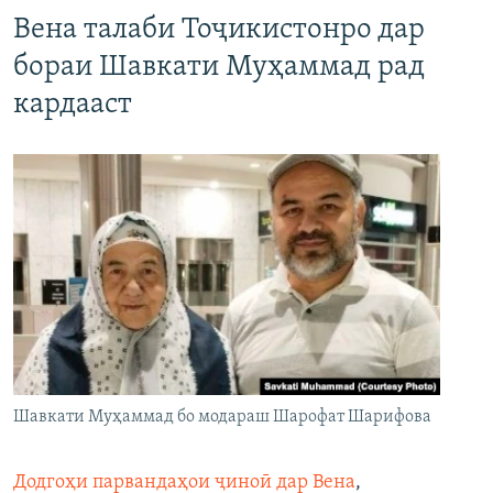
Вена талаби Тоҷикистонро дар
бораи Шавкати Муҳаммад рад
кардааст
Шавкати Муҳаммад бо модараш Шарофат Шарифова
Додгоҳи парвандаҳои ҷиноӣ дар Вена
,