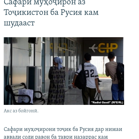
Сафари муҳоҷирон аз
Тоҷикистон ба Русия кам
шудааст
Акс аз бойгонӣ.
Сафари муҳоҷирони тоҷик ба Русия дар нимаи
аввали соли равон ба таври назаррас кам