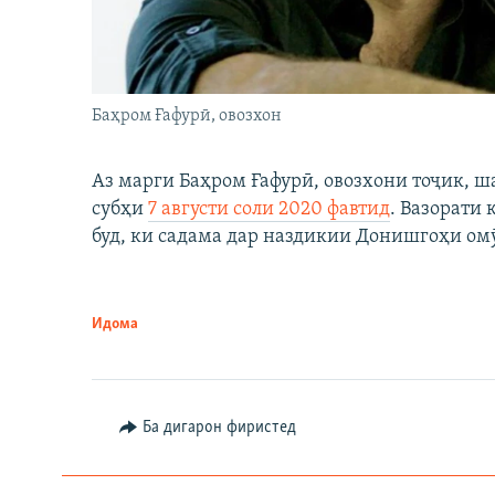
Баҳром Ғафурӣ, овозхон
Аз марги Баҳром Ғафурӣ, овозхони тоҷик, ш
субҳи
7 августи соли 2020 фавтид
. Вазорати
буд, ки садама дар наздикии Донишгоҳи ом
Идома
Ба дигарон фиристед