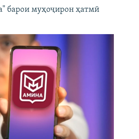
а" барои муҳоҷирон ҳатмӣ