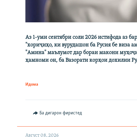
Аз 1-уми сентябри соли 2026 истифода аз 
"хориҷиҳо, ки вурудашон ба Русия бе виза 
"Амина" маълумот дар бораи макони муҳоҷ
ҳамноми он, ба Вазорати корҳои дохилии Р
Идома
Ба дигарон фиристед
Август 08, 2026