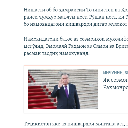
Нишасти об бо ҳамраисии Тоҷикистон ва Ҳо
раиси ҷумҳур маълум нест. Рӯшан нест, ки
бо намояндагони кишварҳои дигар мулоқот х
Намояндагони баъзе аз созмонҳои мухолиф
мегӯянд, Эмомалӣ Раҳмон аз Олмон ва Брит
расман тасдиқ намекунанд.
ИНЧУНИН, Б
Як созмо
Раҳмонро
Тоҷикистон яке аз кишварҳои минтақа аст, к