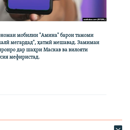
барномаи мобилии "Амина" барои тамоми
амалӣ мегардад", ҳатмӣ мешавад. Замимаи
иронро дар шаҳри Маскав ва вилояти
усия мефиристад.