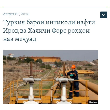
Август 06, 2026
Туркия барои интиқоли нафти
Ироқ ва Халиҷи Форс роҳҳои
нав меҷӯяд