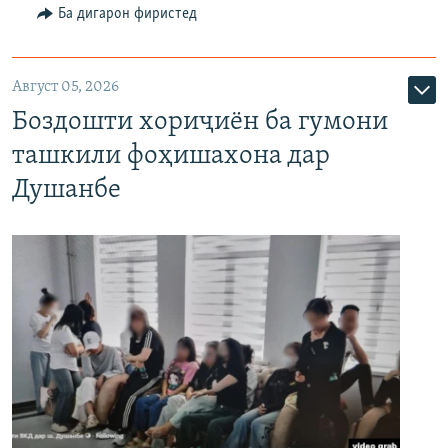
Ба дигарон фиристед
Август 05, 2026
Боздошти хориҷиён ба гумони
ташкили фоҳишахона дар
Душанбе