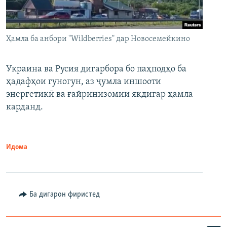
Ҳамла ба анбори "Wildberries" дар Новосемейкино
Украина ва Русия дигарбора бо паҳподҳо ба
ҳадафҳои гуногун, аз ҷумла иншооти
энергетикӣ ва ғайринизомии якдигар ҳамла
карданд.
Идома
Ба дигарон фиристед