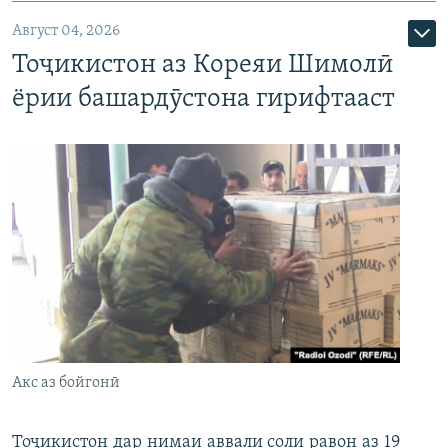
Август 04, 2026
Тоҷикистон аз Кореяи Шимолӣ
ёрии башардӯстона гирифтааст
Акс аз бойгонӣ
Тоҷикистон дар нимаи аввали соли равон аз 19