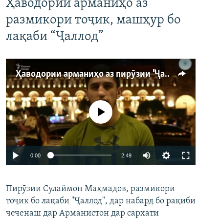
Ҳаводории арманиҳо аз
размикори тоҷик, машҳур бо
лақаби “Ҷаллод”
Ҳаводории арманиҳо аз пирӯзии "Ҷаллод"-и тоҷик
Феълан кор намекунад
Auto
0:00
2:49
240p
Пирӯзии Сулаймон Маҳмадов, размикори
360p
тоҷик бо лақаби "Ҷаллод", дар набард бо рақиби
480p
Auto
240p
360p
480p
чеченаш дар Арманистон дар сархати