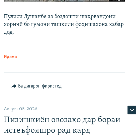
Пулиси Душанбе аз боздошти шаҳрвандони
хориҷӣ бо гумони ташкили фоҳишахона хабар
дод.
Идома
Ба дигарон фиристед
Август 05, 2026
Пизишкиён овозаҳо дар бораи
истеъфояшро рад кард