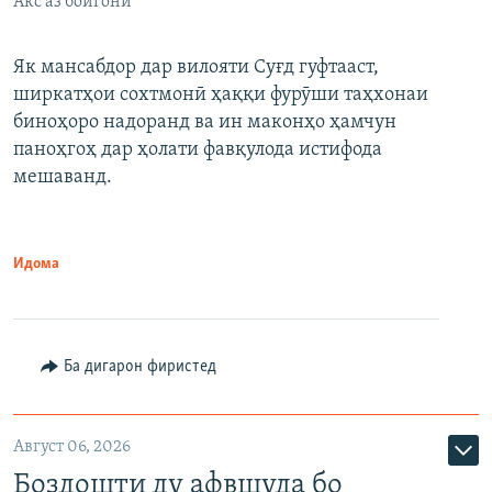
Акс аз бойгонӣ
Як мансабдор дар вилояти Суғд гуфтааст,
ширкатҳои сохтмонӣ ҳаққи фурӯши таҳхонаи
биноҳоро надоранд ва ин маконҳо ҳамчун
паноҳгоҳ дар ҳолати фавқулода истифода
мешаванд.
Идома
Ба дигарон фиристед
Август 06, 2026
Боздошти ду афвшуда бо