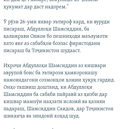
ҳукумат дар даст надорем."
Ӯ рӯзи 26-уми январ эътироф кард, ки вуруди
писараш, Абдуллоҳи Шамсиддин, ба
қаламрави Олмон бо пешниҳоди маълумоти
хато яке аз сабабҳои бозпас фиристодани
писараш ба Тоҷикистон шудааст.
Ихроҷи Абдуллоҳи Шамсиддин аз кишвари
аврупоӣ боис ба эътирози ҳамкоронашу
намояндагони созмонҳои ҳомии ҳуқуқ гардид.
Онҳо ташвиш доштанд, ки Абдуллоҳи
Шамсиддин ба сабаби пайравӣ аз ҳизби дар
кишвар мамнӯи наҳзати исломӣ ва қазияи
падараш, Шамсиддин Саидов, дар Тоҷикистон
шиканҷа ва зиндонӣ хоҳад шуд.