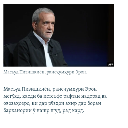
Масъуд Пизишкиён, раисҷумҳури Эрон.
Масъуд Пизишкиён, раисҷумҳури Эрон
мегӯяд, қасди ба истеъфо рафтан надорад ва
овозаҳоеро, ки дар рӯзҳои ахир дар бораи
барканории ӯ нашр шуд, рад кард.