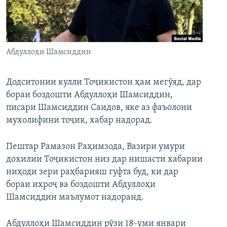
ГУЗОРИШҲОИ РАДИОӢ
Русский
ПАЙГИРӢ КУНЕД
Абдуллоҳи Шамсиддин
Додситонии кулли Тоҷикистон ҳам мегӯяд, дар
бораи боздошти Абдуллоҳи Шамсиддин,
писари Шамсиддин Саидов, яке аз фаъолони
Ҳамаи сомонаҳои RFE/RL
мухолифини тоҷик, хабар надорад.
Пештар Рамазон Раҳимзода, Вазири умури
дохилии Тоҷикистон низ дар нишасти хабарии
ниҳоди зери раҳбарияш гуфта буд, ки дар
бораи ихроҷ ва боздошти Абдуллоҳи
Шамсиддин маълумот надоранд.
Абдуллоҳи Шамсиддин рӯзи 18-уми январи