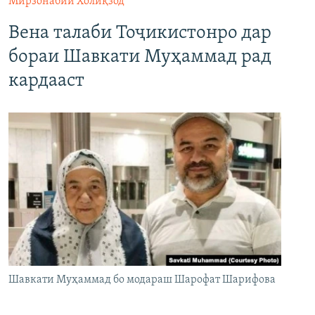
Мирзонабии Холиқзод
Вена талаби Тоҷикистонро дар
бораи Шавкати Муҳаммад рад
кардааст
Шавкати Муҳаммад бо модараш Шарофат Шарифова