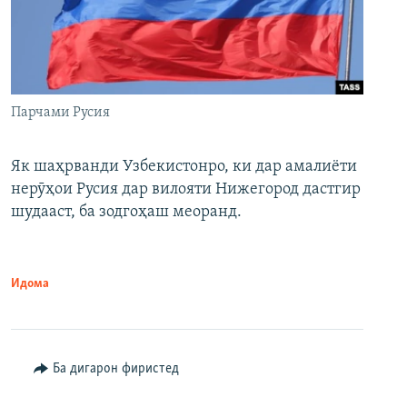
Парчами Русия
Як шаҳрванди Узбекистонро, ки дар амалиёти
нерӯҳои Русия дар вилояти Нижегород дастгир
шудааст, ба зодгоҳаш меоранд.
Идома
Ба дигарон фиристед