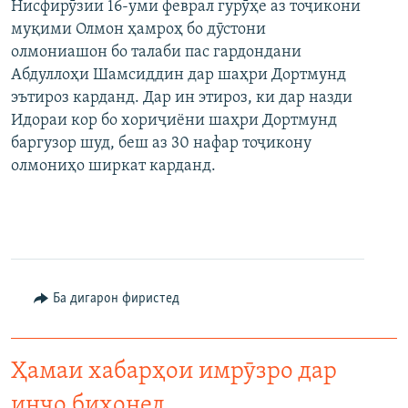
Нисфирӯзии 16-уми феврал гурӯҳе аз тоҷикони
муқими Олмон ҳамроҳ бо дӯстони
олмониашон бо талаби пас гардондани
Абдуллоҳи Шамсиддин дар шаҳри Дортмунд
эътироз карданд. Дар ин этироз, ки дар назди
Идораи кор бо хориҷиёни шаҳри Дортмунд
баргузор шуд, беш аз 30 нафар тоҷикону
олмониҳо ширкат карданд.
Ба дигарон фиристед
Ҳамаи хабарҳои имрӯзро дар
инҷо бихонед