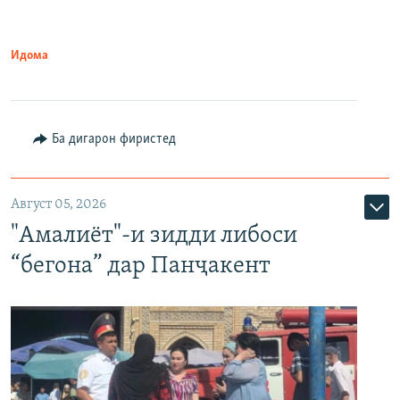
Идома
Ба дигарон фиристед
Август 05, 2026
"Амалиёт"-и зидди либоси
“бегона” дар Панҷакент