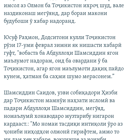
имсол аз Олмон ба Тоҷикистон ихроҷ шуд, вале
наздиконаш мегӯянд, дар бораи макони
будубоши ӯ хабар надоранд.
Юсуф Раҳмон, Додситони кулли Тоҷикистон
рӯзи 17-уми феврал зимни як нишасти хабарӣ
гуфт, "вобаста ба Абдуллоҳи Шамсиддин ягон
маълумот надорам, оид ба овардани ӯ ба
Тоҷикистон, агар ягон маълумоти дақиқ пайдо
кунем, ҳатман ба саҳми шумо мерасонем.”
Шамсиддин Саидов, узви собиқадори Ҳизби
дар Тоҷикистон мамнӯи наҳзати исломӣ ва
падари Абдуллоҳи Шамсиддин, мегӯяд,
номаълумӣ хонаводаро музтарибу нигарон
кардааст.: "Мо номаи тасдиқи интиқоли ӯро аз
ҷониби ниҳодҳои олмонӣ гирифтем, аммо то
ин дам ҳеч хабаре, вокунише аз ҷониби