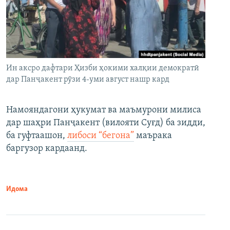
Ин аксро дафтари Ҳизби ҳокими халқии демократӣ
дар Панҷакент рӯзи 4-уми август нашр кард
Намояндагони ҳукумат ва маъмурони милиса
дар шаҳри Панҷакент (вилояти Суғд) ба зидди,
ба гуфтаашон,
либоси “бегона”
маърака
баргузор кардаанд.
Идома