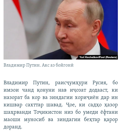
Владимир Путин. Акс аз бойгонӣ
Владимир Путин, раисҷумҳури Русия, бо
имзои чанд қонуни нав иҷозат додааст, ки
назорат ба кор ва зиндагии хориҷиён дар ин
кишвар сахттар шавад. Ҷое, ки садҳо ҳазор
шаҳрванди Тоҷикистон низ бо умеди ёфтани
маоши муносиб ва зиндагии беҳтар қарор
доранд.