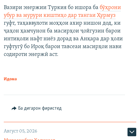
Вазири энержии Туркия бо ишора ба
бӯҳрони
убур ва мурури киштиҳо дар тангаи Ҳурмуз
гуфт, таҳаввулоти моҳҳои ахир нишон дод, ки
ҷаҳон ҳамчунон ба масирҳои ҷойгузин барои
интиқоли нафт ниёз дорад ва Анқара дар ҳоли
гуфтугӯ бо Ироқ барои тавсеаи масирҳои нави
содироти энержӣ аст.
Идома
Ба дигарон фиристед
Август 05, 2026