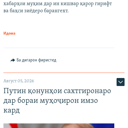
720p
хабарҳои муҳим дар ин кишвар қарор гирифт
720p
1080p
ва баҳси зиёдеро барангехт.
1080p
Идома
Ба дигарон фиристед
Август 05, 2026
Путин қонунҳои сахтгиронаро
дар бораи муҳоҷирон имзо
кард