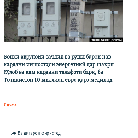
Бонки аврупоии таҷдид ва рушд барои нав
кардани иншоотҳои энергетикӣ дар шаҳри
Кӯлоб ва кам кардани талафоти барқ, ба
Тоҷикистон 10 миллион евро қарз медиҳад.
Идома
Ба дигарон фиристед