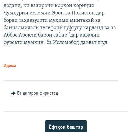
доданд, ки вазирони корҳои хориҷии
Ҷумҳурии исломии Эрон ва Покистон дар
бораи таҳаввулоти муҳими минтақаӣ ва
байналмилалӣ телефонӣ гуфтугӯ карданд ва аз
Аббос Ароқчӣ барои сафар "дар аввалин
фурсати мумкин" ба Исломобод даъват шуд.
Идома
Ба дигарон фиристед
Ёфтҳои бештар