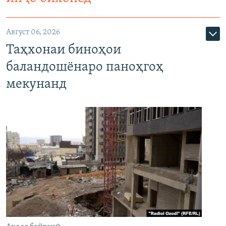
Август 06, 2026
Таҳхонаи биноҳои
баландошёнаро паноҳгоҳ
мекунанд