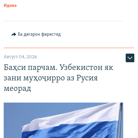
Идома
Ба дигарон фиристед
Август 04, 2026
Баҳси парчам. Узбекистон як
зани муҳоҷирро аз Русия
меорад