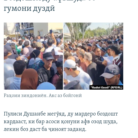
гумони дуздӣ
Раҳоии зиндониён. Акс аз бойгонӣ
Пулиси Душанбе мегӯяд, ду мардеро боздошт
кардааст, ки бар асоси қонуни афв озод шуда,
лекин боз даст ба ҷиноят заданд.