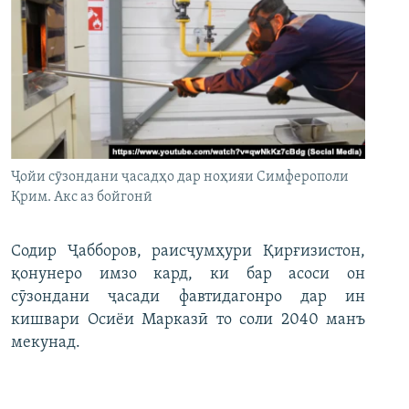
Ҷойи сӯзондани ҷасадҳо дар ноҳияи Симферополи
Қрим. Акс аз бойгонӣ
Содир Ҷабборов, раисҷумҳури Қирғизистон,
қонунеро имзо кард, ки бар асоси он
сӯзондани ҷасади фавтидагонро дар ин
кишвари Осиёи Марказӣ то соли 2040 манъ
мекунад.