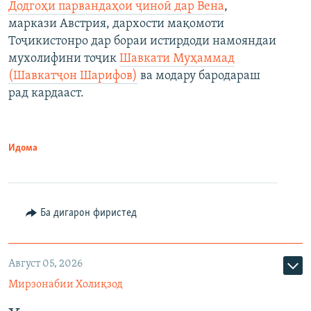
Додгоҳи парвандаҳои ҷиноӣ дар Вена
,
маркази Австрия, дархости мақомоти
Тоҷикистонро дар бораи истирдоди намояндаи
мухолифини тоҷик
Шавкати Муҳаммад
(Шавкатҷон Шарифов)
ва модару бародараш
рад кардааст.
Идома
Ба дигарон фиристед
Август 05, 2026
Мирзонабии Холиқзод