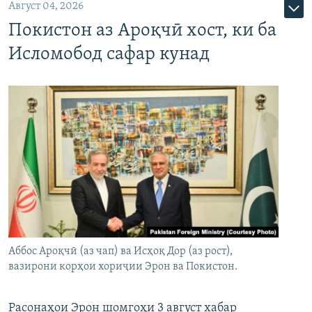
Август 04, 2026
Покистон аз Ароқчӣ хост, ки ба
Исломобод сафар кунад
Аббос Ароқчӣ (аз чап) ва Исҳоқ Дор (аз рост),
вазирони корҳои хориҷии Эрон ва Покистон.
Расонаҳои Эрон шомгоҳи 3 август хабар