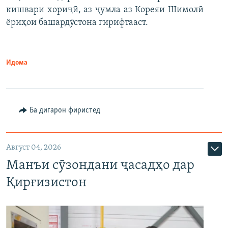
кишвари хориҷӣ, аз ҷумла аз Кореяи Шимолӣ
ёриҳои башардӯстона гирифтааст.
Идома
Ба дигарон фиристед
Август 04, 2026
Манъи сӯзондани ҷасадҳо дар
Қирғизистон