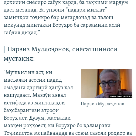
дохилии сиёсиро сабук карда, ба таҳкими мардум
даст мезанад. Ба унвони “падари миллат”
заминҳои тоҷикро бар мегардонад ва талош
мекунад минтақаи Ворухро ба сарзамини аслӣ
табдил диҳад.”
Парвиз Муллоҷонов, сиёсатшиноси
мустақил:
"Мушкил ин аст, ки
масъалаи асосии падид
омадани даргирӣ ҳанӯз ҳал
нашудааст. Мавзӯи аввал
истифода аз минтақаҳои
Парвиз Муллоҷонов
баҳсбарангези атрофи
Ворух аст. Дувум, масъалаи
мавқеи роҳҳоест, ки Ворухро бо қаламрави
Тоҷикистон мепайвандад ва сеюм саволи роҳкор ва