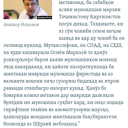
метавонад, ба сабабҳои
аслии муноқишаи марзии
Тоҷикистону Қирғизистон
посух диҳад. Таҳқиқоте, ки
Алишер Илҳомов
аз сӯи ҷониби сеюм анҷом
шавад ва ҳар ду ҷониб ба он
эътимод кунанд. Мутаассифона, на СПАД, на СҲШ,
на худи кишварҳои Осиёи Марказӣ то ҳанӯз
роҳкорҳоеро барои ҳалли муноқишаҳои монанд
эҷод накардаанд, ки ҳайати назораткунанда ба
минтақаи мавриди муноқиша фиристода ва аз
вазъияти воқеии онҷо гузориш бидиҳад ва иҷрои
раванди оташбасро назорат кунад. Ҳанӯз бо
боварии комил метавон дар мавриди далелҳои
бунёдии ин муноқиша суҳбат кард, ки онҳо нодида
гирифтани таъйин ва аломатгузории марзҳо,
ҳалношуда мондани минтақаҳои баҳсбарангези
бозмонда аз Шӯравӣ мебошанд.”