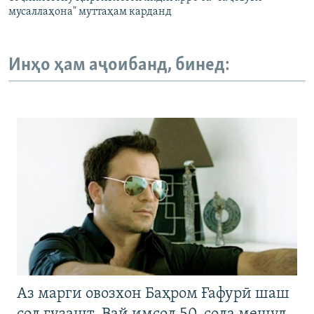
мусаллаҳона" муттаҳам карданд
Инҳо ҳам аҷоибанд, бинед:
Аз марги овозхон Баҳром Ғафурӣ шаш