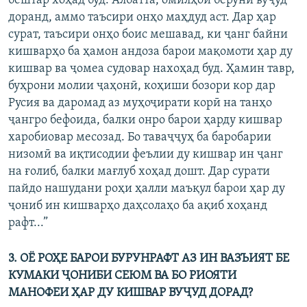
бештар хоҳад буд. Албатта, омилҳои берунӣ вуҷуд
доранд, аммо таъсири онҳо маҳдуд аст. Дар ҳар
сурат, таъсири онҳо боис мешавад, ки ҷанг байни
кишварҳо ба ҳамон андоза барои мақомоти ҳар ду
кишвар ва ҷомеа судовар нахоҳад буд. Ҳамин тавр,
буҳрони молии ҷаҳонӣ, коҳиши бозори кор дар
Русия ва даромад аз муҳоҷирати корӣ на танҳо
ҷангро бефоида, балки онро барои ҳарду кишвар
харобиовар месозад. Бо таваҷҷуҳ ба баробарии
низомӣ ва иқтисодии феълии ду кишвар ин ҷанг
на ғолиб, балки мағлуб хоҳад дошт. Дар сурати
пайдо нашудани роҳи ҳалли маъқул барои ҳар ду
ҷониб ин кишварҳо даҳсолаҳо ба ақиб хоҳанд
рафт...”
3. ОЁ РОҲЕ БАРОИ БУРУНРАФТ АЗ ИН ВАЗЪИЯТ БЕ
КУМАКИ ҶОНИБИ СЕЮМ ВА БО РИОЯТИ
МАНОФЕИ ҲАР ДУ КИШВАР ВУҶУД ДОРАД?