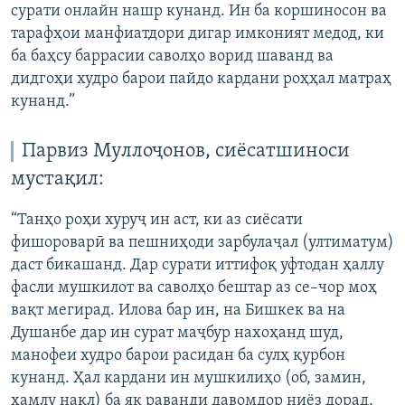
сурати онлайн нашр кунанд. Ин ба коршиносон ва
тарафҳои манфиатдори дигар имконият медод, ки
ба баҳсу баррасии саволҳо ворид шаванд ва
дидгоҳи худро барои пайдо кардани роҳҳал матраҳ
кунанд.”
Парвиз Муллоҷонов, сиёсатшиноси
мустақил:
“Танҳо роҳи хуруҷ ин аст, ки аз сиёсати
фишороварӣ ва пешниҳоди зарбулаҷал (ултиматум)
даст бикашанд. Дар сурати иттифоқ уфтодан ҳаллу
фасли мушкилот ва саволҳо бештар аз се–чор моҳ
вақт мегирад. Илова бар ин, на Бишкек ва на
Душанбе дар ин сурат маҷбур нахоҳанд шуд,
манофеи худро барои расидан ба сулҳ қурбон
кунанд. Ҳал кардани ин мушкилиҳо (об, замин,
ҳамлу нақл) ба як раванди давомдор ниёз дорад,