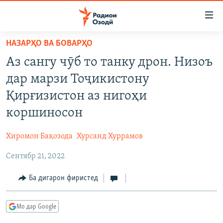
Пайвандҳои
дастрасӣ
Ҷаҳиш
НАЗАРҲО ВА БОВАРҲО
ба
ГӮШАҲО
Аз сангу чӯб то танку дрон. Низоъ
мояи
ГАПИ ОЗОД
СИЁСАТ
аслӣ
дар марзи Тоҷикистону
РӮЗГОРИ МУҲОҶИР
Ҷаҳиш
ИҚТИСОД
Қирғизистон аз нигоҳи
ба
САЛОМ, ХОҲАР
ҶОМЕА
коршиносон
феҳристи
ТАҲҚИҚОТ
ҚАЗИЯИ "КРОКУС"
аслӣ
Хиромон Бақозода
Хурсанд Хуррамов
Ҷаҳиш
ҶАНГ ДАР УКРАИНА
ОСИЁИ МАРКАЗӢ
ба
Сентябр 21, 2022
НАЗАРИ МАРДУМ
ФАРҲАНГ
ҷустор
ЧАНДРАСОНАӢ
Ба дигарон фиристед
МЕҲМОНИ ОЗОДӢ
БЛОГИСТОН
РӮЙХАТҲО
ВАРЗИШ
ОЗОДӢ ОНЛАЙН
ВИДЕО
Мо дар Google
КИТОБҲОИ ОЗОДӢ
НИГОРИСТОН