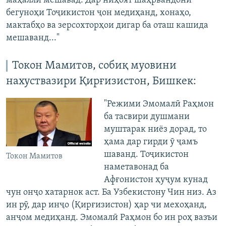
маҳаллӣ мешавад. Дар ниҳоят шаҳрвандони
бегуноҳи Тоҷикистон ҷон медиҳанд, хонаҳо,
мактабҳо ва зерсохторҳои дигар ба оташ кашида
мешаванд..."
Токон Мамитов, собиқ муовини
нахуствазири Қирғизистон, Бишкек:
"Режими Эмомалӣ Раҳмон
ба тасвири душмани
муштарак ниёз дорад, то
ҳама дар гирди ӯ ҷамъ
шаванд. Тоҷикистон
Токон Мамитов
наметавонад ба
Афғонистон ҳуҷум кунад
чун онҷо хатарнок аст. Ба Узбекистону Чин низ. Аз
ин рӯ, дар инҷо (Қирғизистон) ҳар чи мехоҳанд,
анҷом медиҳанд. Эмомалӣ Раҳмон бо ин роҳ вазъи