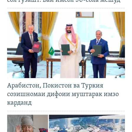
сол гузашт. Вай имсол 50-сола мешуд
Арабистон, Покистон ва Туркия
созишномаи дифоии муштарак имзо
карданд