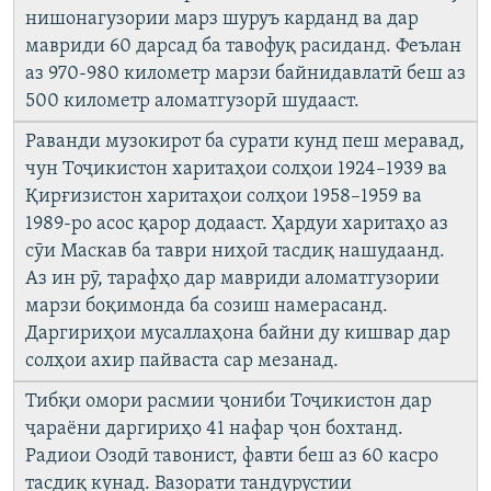
нишонагузории марз шуруъ карданд ва дар
мавриди 60 дарсад ба тавофуқ расиданд. Феълан
аз 970-980 километр марзи байнидавлатӣ беш аз
500 километр аломатгузорӣ шудааст.
Раванди музокирот ба сурати кунд пеш меравад,
чун Тоҷикистон харитаҳои солҳои 1924–1939 ва
Қирғизистон харитаҳои солҳои 1958–1959 ва
1989-ро асос қарор додааст. Ҳардуи харитаҳо аз
сӯи Маскав ба таври ниҳоӣ тасдиқ нашудаанд.
Аз ин рӯ, тарафҳо дар мавриди аломатгузории
марзи боқимонда ба созиш намерасанд.
Даргириҳои мусаллаҳона байни ду кишвар дар
солҳои ахир пайваста сар мезанад.
Тибқи омори расмии ҷониби Тоҷикистон дар
ҷараёни даргириҳо 41 нафар ҷон бохтанд.
Радиои Озодӣ тавонист, фавти беш аз 60 касро
тасдиқ кунад. Вазорати тандурустии