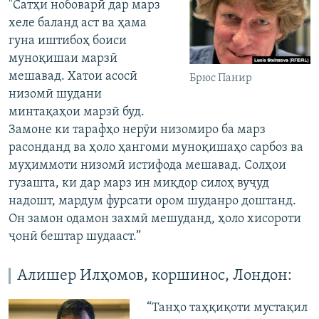
"Сатҳи нобоварӣ дар марз
хеле баланд аст ва ҳама
гуна иштибоҳ боиси
муноқишаи марзӣ
мешавад. Хатои асосӣ
Брюс Панир
низомӣ шудани
минтақаҳои марзӣ буд.
Замоне ки тарафҳо нерӯи низомиро ба марз
расонданд ва ҳоло ҳангоми муноқишаҳо сарбоз ва
муҳиммоти низомӣ истифода мешавад. Солҳои
гузашта, ки дар марз ин миқдор силоҳ вуҷуд
надошт, мардум фурсати ором шуданро доштанд.
Он замон одамон захмӣ мешуданд, ҳоло хисороти
ҷонӣ бештар шудааст.”
Алишер Илҳомов, коршинос, Лондон:
“Танҳо таҳқиқоти мустақил