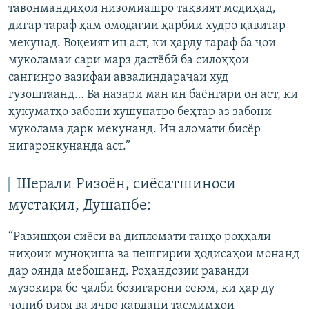
тавонмандиҳои низомиашро тақвият медиҳад,
дигар тараф ҳам омодагии ҳарбии худро қавитар
мекунад. Воқеият ин аст, ки ҳарду тараф ба ҷои
муколамаи сари марз дастёбӣ ба силоҳҳои
сангинро вазифаи аввалиндараҷаи худ
гузоштаанд… Ба назари ман ин баёнгари он аст, ки
ҳукуматҳо забони хушунатро беҳтар аз забони
муколама дарк мекунанд. Ин аломати бисёр
нигаронкунанда аст.”
Шерали Ризоён, сиёсатшиноси
мустақил, Душанбе:
“Равишҳои сиёсӣ ва дипломатӣ танҳо роҳҳали
ниҳоии муноқиша ва пешгирии ҳодисаҳои монанд
дар оянда мебошанд. Роҳандозии раванди
музокира бе ҷалби бозигарони сеюм, ки ҳар ду
ҷониб риоя ва иҷро кардани тасмимҳои