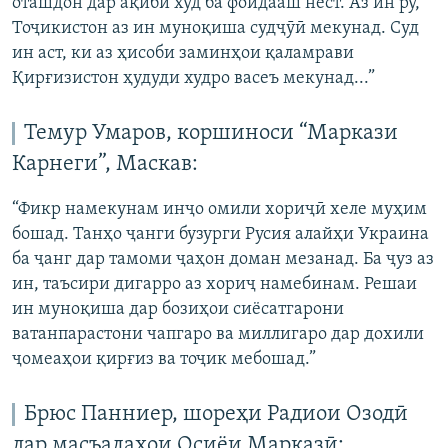
оташдон дар ақиби худ ба фоидааш нест. Аз ин рӯ,
Тоҷикистон аз ин муноқиша судҷӯӣ мекунад. Суд
ин аст, ки аз ҳисоби заминҳои қаламрави
Қирғизистон ҳудуди худро васеъ мекунад...”
Темур Умаров, коршиноси “Маркази
Карнеги”, Маскав:
“Фикр намекунам инҷо омили хориҷӣ хеле муҳим
бошад. Танҳо ҷанги бузурги Русия алайҳи Украина
ба ҷанг дар тамоми ҷаҳон доман мезанад. Ба ҷуз аз
ин, таъсири дигарро аз хориҷ намебинам. Решаи
ин муноқиша дар бозиҳои сиёсатгарони
ватанпарастони чапгаро ва миллигаро дар дохили
ҷомеаҳои қирғиз ва тоҷик мебошад.”
Брюс Панниер, шореҳи Радиои Озодӣ
дар масъалаҳои Осиёи Марказӣ: