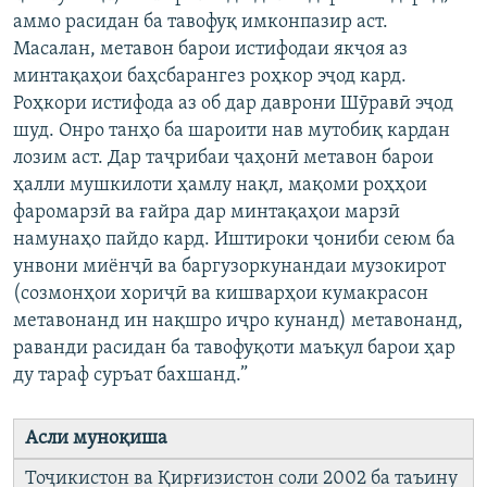
аммо расидан ба тавофуқ имконпазир аст.
Масалан, метавон барои истифодаи якҷоя аз
минтақаҳои баҳсбарангез роҳкор эҷод кард.
Роҳкори истифода аз об дар даврони Шӯравӣ эҷод
шуд. Онро танҳо ба шароити нав мутобиқ кардан
лозим аст. Дар таҷрибаи ҷаҳонӣ метавон барои
ҳалли мушкилоти ҳамлу нақл, мақоми роҳҳои
фаромарзӣ ва ғайра дар минтақаҳои марзӣ
намунаҳо пайдо кард. Иштироки ҷониби сеюм ба
унвони миёнҷӣ ва баргузоркунандаи музокирот
(созмонҳои хориҷӣ ва кишварҳои кумакрасон
метавонанд ин нақшро иҷро кунанд) метавонанд,
раванди расидан ба тавофуқоти маъқул барои ҳар
ду тараф суръат бахшанд.”
Асли муноқиша
Тоҷикистон ва Қирғизистон соли 2002 ба таъину