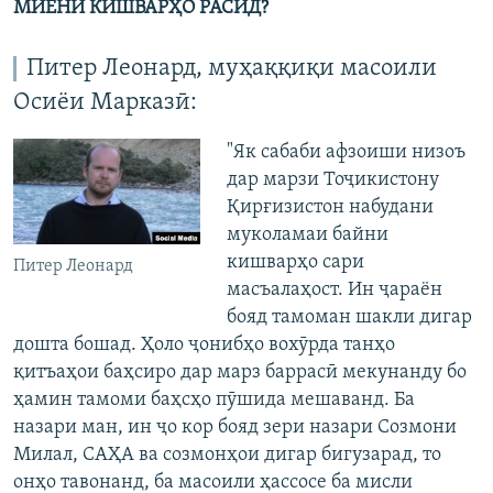
МИЁНИ КИШВАРҲО РАСИД?
Питер Леонард, муҳаққиқи масоили
Осиёи Марказӣ:
"Як сабаби афзоиши низоъ
дар марзи Тоҷикистону
Қирғизистон набудани
муколамаи байни
кишварҳо сари
Питер Леонард
масъалаҳост. Ин ҷараён
бояд тамоман шакли дигар
дошта бошад. Ҳоло ҷонибҳо вохӯрда танҳо
қитъаҳои баҳсиро дар марз баррасӣ мекунанду бо
ҳамин тамоми баҳсҳо пӯшида мешаванд. Ба
назари ман, ин ҷо кор бояд зери назари Созмони
Милал, САҲА ва созмонҳои дигар бигузарад, то
онҳо тавонанд, ба масоили ҳассосе ба мисли