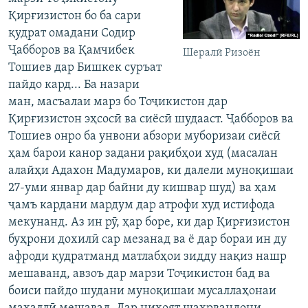
Қирғизистон бо ба сари
қудрат омадани Содир
Ҷабборов ва Қамчибек
Шералӣ Ризоён
Тошиев дар Бишкек суръат
пайдо кард... Ба назари
ман, масъалаи марз бо Тоҷикистон дар
Қирғизистон эҳсосӣ ва сиёсӣ шудааст. Ҷабборов ва
Тошиев онро ба унвони абзори муборизаи сиёсӣ
ҳам барои канор задани рақибҳои худ (масалан
алайҳи Адахон Мадумаров, ки далели муноқишаи
27-уми январ дар байни ду кишвар шуд) ва ҳам
ҷамъ кардани мардум дар атрофи худ истифода
мекунанд. Аз ин рӯ, ҳар боре, ки дар Қирғизистон
буҳрони дохилӣ сар мезанад ва ё дар бораи ин ду
афроди қудратманд матлабҳои зидду нақиз нашр
мешаванд, авзоъ дар марзи Тоҷикистон бад ва
боиси пайдо шудани муноқишаи мусаллаҳонаи