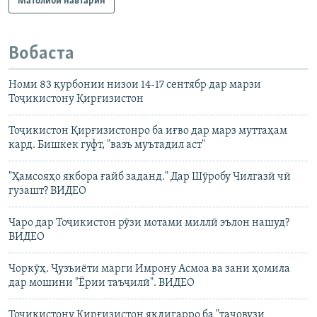
Матолиби навтарин
Вобаста
Номи 83 қурбонии низои 14-17 сентябр дар марзи
Тоҷикистону Қирғизистон
Тоҷикистон Қирғизистонро ба иғво дар марз муттаҳам
кард. Бишкек гуфт, "вазъ муътадил аст"
"Ҳамсояҳо якбора ғайб заданд." Дар Шӯробу Чилгазӣ чӣ
гузашт? ВИДЕО
Чаро дар Тоҷикистон рӯзи мотами миллӣ эълон нашуд?
ВИДЕО
Чоркӯҳ. Ҷузъиёти марги Имрону Асмоа ва зани ҳомила
дар мошини "Ёрии таъҷилӣ". ВИДЕО
Тоҷикистону Қирғизистон якдигарро ба "таҷовузи