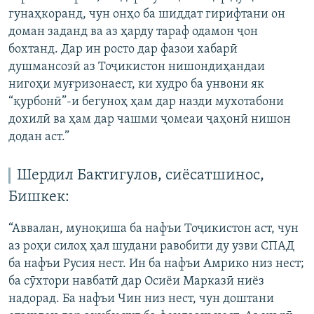
гунаҳкоранд, чун онҳо ба шиддат гирифтани он
доман заданд ва аз ҳарду тараф одамон ҷон
бохтанд. Дар ин росто дар фазои хабарӣ
душмансозӣ аз Тоҷикистон нишондиҳандаи
нигоҳи муғризонаест, ки худро ба унвони як
“қурбонӣ”-и бегуноҳ ҳам дар назди мухотабони
дохилӣ ва ҳам дар чашми ҷомеаи ҷаҳонӣ нишон
додан аст.”
Шердил Бактигулов, сиёсатшинос,
Бишкек:
“Аввалан, муноқиша ба нафъи Тоҷикистон аст, чун
аз роҳи силоҳ ҳал шудани равобити ду узви СПАД
ба нафъи Русия нест. Ин ба нафъи Амрико низ нест;
ба сӯхтори навбатӣ дар Осиёи Марказӣ ниёз
надорад. Ба нафъи Чин низ нест, чун доштани