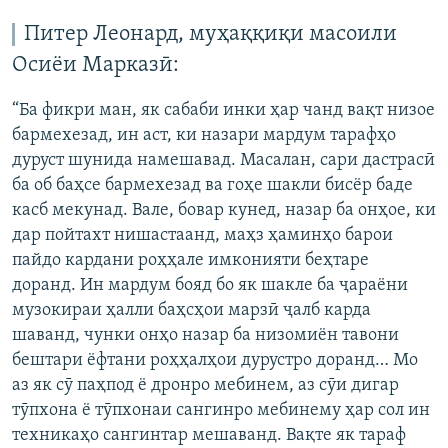
Питер Леонард, муҳаққиқи масоили
Осиёи Марказӣ:
“Ба фикри ман, як сабаби инки ҳар чанд вақт низое
бармехезад, ин аст, ки назари мардум тарафҳо
дуруст шунида намешавад. Масалан, сари дастрасӣ
ба об баҳсе бармехезад ва гоҳе шакли бисёр баде
касб мекунад. Вале, бовар кунед, назар ба онҳое, ки
дар пойтахт нишастаанд, маҳз ҳаминҳо барои
пайдо кардани роҳҳале имконияти беҳтаре
доранд. Ин мардум бояд бо як шакле ба ҷараёни
музокираи ҳалли баҳсҳои марзӣ ҷалб карда
шаванд, чунки онҳо назар ба низомиён тавони
бештари ёфтани роҳҳалҳои дурустро доранд… Мо
аз як сӯ паҳпод ё дронро мебинем, аз сӯи дигар
тӯпхона ё тӯпхонаи сангинро мебинему ҳар сол ин
техникаҳо сангинтар мешаванд. Вақте як тараф