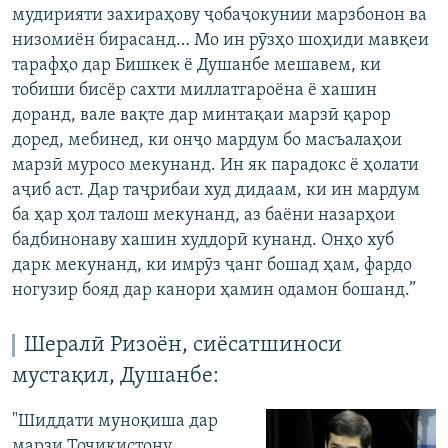
мудирияти захираҳову ҷобаҷокунии марзбонон ва
низомиён бирасанд… Мо ин рӯзҳо шоҳиди мавқеи
тарафҳо дар Бишкек ё Душанбе мешавем, ки
тобиши бисёр сахти миллатгароёна ё хашин
доранд, вале вақте дар минтақаи марзӣ қарор
доред, мебинед, ки онҷо мардум бо масъалаҳои
марзӣ муросо мекунанд. Ин як парадокс ё ҳолати
аҷиб аст. Дар таҷрибаи худ дидаам, ки ин мардум
ба ҳар ҳол талош мекунанд, аз баёни назарҳои
бадбинонаву хашин худдорӣ кунанд. Онҳо хуб
дарк мекунанд, ки имрӯз ҷанг бошад ҳам, фардо
ногузир бояд дар канори ҳамин одамон бошанд.”
Шералӣ Ризоён, сиёсатшиноси
мустақил, Душанбе:
"Шиддати муноқиша дар
марзи Тоҷикистону