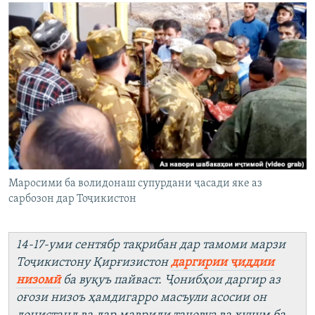
ГУЗОРИШҲОИ РАДИОӢ
Русский
ПАЙГИРӢ КУНЕД
Ҳамаи сомонаҳои RFE/RL
Маросими ба волидонаш супурдани ҷасади яке аз
сарбозон дар Тоҷикистон
14-17-уми сентябр тақрибан дар тамоми марзи
Тоҷикистону Қирғизистон
даргирии ҷиддии
низомӣ
ба вуқуъ пайваст. Ҷонибҳои даргир аз
оғози низоъ ҳамдигарро масъули асосии он