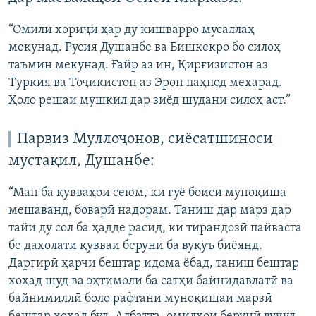
“Омили хориҷӣ ҳар ду кишварро мусаллаҳ
мекунад. Русия Душанбе ва Бишкекро бо силоҳ
таъмин мекунад. Ғайр аз ин, Қирғизистон аз
Туркия ва Тоҷикистон аз Эрон паҳпод мехарад.
Ҳоло решаи мушкил дар зиёд шудани силоҳ аст.”
Парвиз Муллоҷонов, сиёсатшиноси
мустақил, Душанбе:
“Ман ба қувваҳои сеюм, ки гуё боиси муноқиша
мешаванд, боварӣ надорам. Таниш дар марз дар
тайи ду сол ба ҳадде расид, ки тирандозӣ пайваста
бе дахолати қувваи берунӣ ба вуқӯъ биёянд.
Даргирӣ ҳарчи бештар идома ёбад, таниш бештар
хоҳад шуд ва эҳтимоли ба сатҳи байнидавлатӣ ва
байнимиллӣ боло рафтани муноқишаи марзӣ