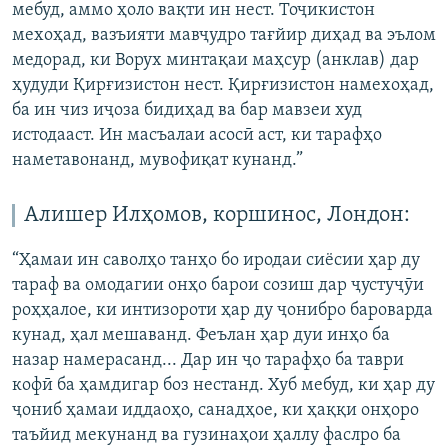
мебуд, аммо ҳоло вақти ин нест. Тоҷикистон
мехоҳад, вазъияти мавҷудро тағйир диҳад ва эълом
медорад, ки Ворух минтақаи маҳсур (анклав) дар
ҳудуди Қирғизистон нест. Қирғизистон намехоҳад,
ба ин чиз иҷоза бидиҳад ва бар мавзеи худ
истодааст. Ин масъалаи асосӣ аст, ки тарафҳо
наметавонанд, мувофиқат кунанд.”
Алишер Илҳомов, коршинос, Лондон:
“Ҳамаи ин саволҳо танҳо бо иродаи сиёсии ҳар ду
тараф ва омодагии онҳо барои созиш дар ҷустуҷӯи
роҳҳалое, ки интизороти ҳар ду ҷонибро бароварда
кунад, ҳал мешаванд. Феълан ҳар дуи инҳо ба
назар намерасанд... Дар ин ҷо тарафҳо ба таври
кофӣ ба ҳамдигар боз нестанд. Хуб мебуд, ки ҳар ду
ҷониб ҳамаи иддаоҳо, санадҳое, ки ҳаққи онҳоро
таъйид мекунанд ва гузинаҳои ҳаллу фаслро ба