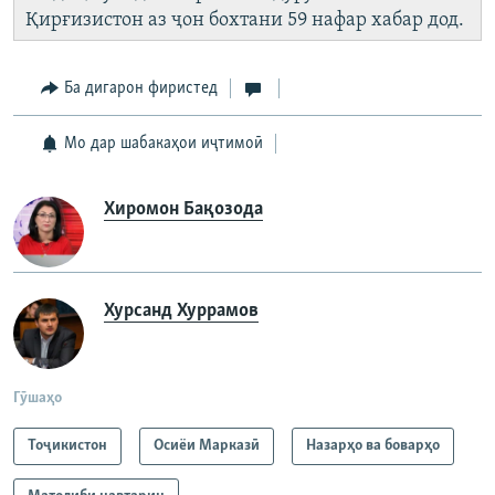
Қирғизистон аз ҷон бохтани 59 нафар хабар дод.
Ба дигарон фиристед
Мо дар шабакаҳои иҷтимоӣ
Хиромон Бақозода
Хурсанд Хуррамов
Гӯшаҳо
Тоҷикистон
Осиёи Марказӣ
Назарҳо ва боварҳо