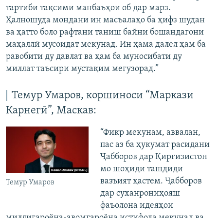
тартиби тақсими манбаъҳои об дар марз.
Ҳалношуда мондани ин масъалаҳо ба ҳифз шудан
ва ҳатто боло рафтани таниш байни бошандагони
маҳаллӣ мусоидат мекунад. Ин ҳама далел ҳам ба
равобити ду давлат ва ҳам ба муносибати ду
миллат таъсири мустақим мегузорад.”
Темур Умаров, коршиноси “Маркази
Карнегӣ”, Маскав:
“Фикр мекунам, аввалан,
пас аз ба ҳукумат расидани
Ҷабборов дар Қирғизистон
мо шоҳиди ташдиди
вазъият ҳастем. Ҷабборов
Темур Умаров
дар суханрониҳояш
фаъолона идеяҳои
миллигароёна-авомгароёна истифода мекунад ва