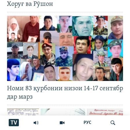
Хоруғ ва Рӯшон
Номи 83 қурбонии низои 14-17 сентябр
дар марз
TV
РУС