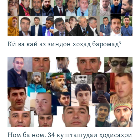
Кӣ ва кай аз зиндон хоҳад баромад?
Ном ба ном. 34 кушташудаи ҳодисаҳои