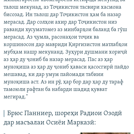
талош мекунад, аз Тоҷикистон тасвири хасмона
бисозад. Ин талош дар Тоҷикистон ҳам ба назар
мерасад. Дар солҳои ахир дар Тоҷикистон низ
раванди хусуматомез аз минбарҳои баланд ба гӯш
мерасад. Аз ҷумла, расонаҳои тоҷик ва
коршиносон дар мавриди Қирғизистон матлабҳои
мубҳам нашр мекунанд. Зуҳури душмани хориҷӣ
аз ҳар ду ҷониб ба назар мерасад. Пас аз ҳар
муноқиша аз ҳар ду ҷониб ҳаваси қасосгирӣ пайдо
мешавад, ки дар умум пайомади табиии
муноқиша аст. Аз ин рӯ, ҳар бор дар ҳар ду тараф
тамоюли рафтан ба набарди шадид қувват
мегирад."
Брюс Панниер, шореҳи Радиои Озодӣ
дар масъалаи Осиёи Марказӣ: