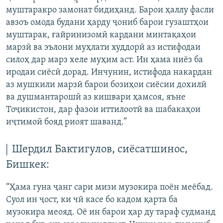
муштаракро замонат бидиҳанд. Барои ҳаллу фасли
авзоъ омода будани ҳарду ҷониб барои гузаштҳои
муштарак, ғайринизомӣ кардани минтақаҳои
марзӣ ва эълони муҳлати худдорӣ аз истифодаи
силоҳ дар марз хеле муҳим аст. Ин ҳама ниёз ба
иродаи сиёсӣ дорад. Инчунин, истифода накардан
аз мушкили марзӣ барои бозиҳои сиёсии дохилӣ
ва душмантарошӣ аз кишвари ҳамсоя, яъне
Тоҷикистон, дар фазои иттилоотӣ ва шабакаҳои
иҷтимоӣ бояд риоят шаванд.”
Шердил Бактигулов, сиёсатшинос,
Бишкек:
“Ҳама гуна ҷанг сари мизи музокира поён меёбад.
Суол ин ҷост, ки чӣ касе бо кадом қарта ба
музокира меояд. Оё ин барои ҳар ду тараф судманд