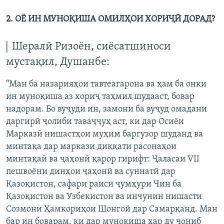
2. ОЁ ИН МУНОҚИША ОМИЛҲОИ ХОРИҶӢ ДОРАД?
Шералӣ Ризоён, сиёсатшиноси
мустақил, Душанбе:
“Ман ба назарияҳои тавтеагарона ва ҳам ба онки
ин муноқиша аз хориҷ таҳмил шудааст, бовар
надорам. Бо вуҷуди ин, замони ба вуҷуд омадани
даргирӣ ҷолиби таваҷҷуҳ аст, ки дар Осиёи
Марказӣ нишастҳои муҳим баргузор шуданд ва
минтақа дар маркази диққати расонаҳои
минтақаӣ ва ҷаҳонӣ қарор гирифт: Ҷаласаи VII
пешвоёни динҳои ҷаҳонӣ ва суннатӣ дар
Қазоқистон, сафари раиси ҷумҳури Чин ба
Қазоқистон ва Узбекистон ва инчунин нишасти
Созмони Ҳамкориҳои Шонгой дар Самарқанд. Ман
бар ин боварам, ки дар муноқиша ҳар ду ҷониб