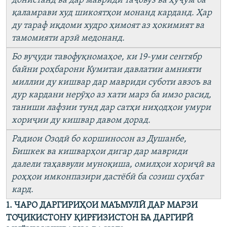
донистанд ва дар мавриди таҷовуз ва ҳуҷум ба
қаламрави худ шикоятҳои монанд карданд. Ҳар
ду тараф иқдоми худро ҳимоят аз ҳокимият ва
тамомияти арзӣ медонанд.
Бо вуҷуди тавофуқномаҳое, ки 19-уми сентябр
байни роҳбарони Кумитаи давлатии амнияти
миллии ду кишвар дар мавриди суботи авзоъ ва
дур кардани нерӯҳо аз хати марз ба имзо расид,
таниши лафзии тунд дар сатҳи ниҳодҳои умури
хориҷии ду кишвар давом дорад.
Радиои Озодӣ бо коршиносон аз Душанбе,
Бишкек ва кишварҳои дигар дар мавриди
далели таҳаввули муноқиша, омилҳои хориҷӣ ва
роҳҳои имконпазири дастёбӣ ба созиш суҳбат
кард.
1. ЧАРО ДАРГИРИҲОИ МАЪМУЛӢ ДАР МАРЗИ
ТОҶИКИСТОНУ ҚИРҒИЗИСТОН БА ДАРГИРӢ