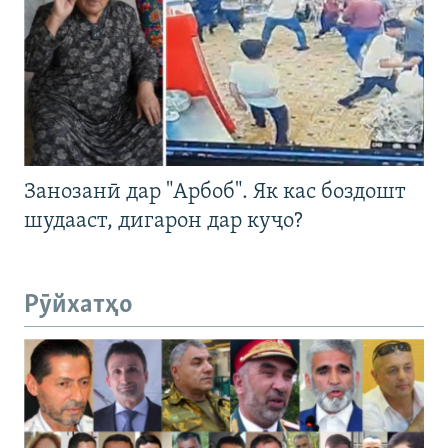
Занозанӣ дар "Арбоб". Як кас боздошт
шудааст, дигарон дар куҷо?
Рӯйхатҳо