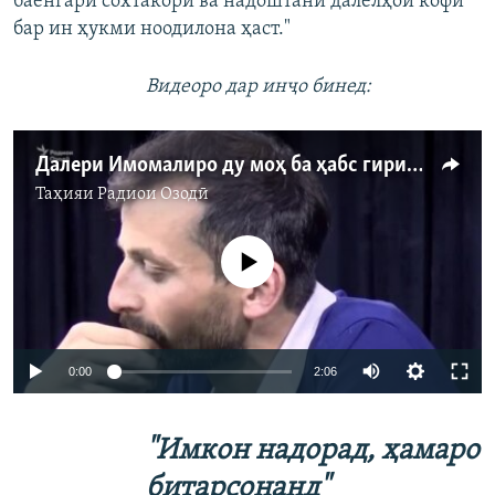
баёнгари сохтакорӣ ва надоштани далелҳои кофӣ
бар ин ҳукми ноодилона ҳаст."
Видеоро дар инҷо бинед:
Далери Имомалиро ду моҳ ба ҳабс гирифтанд
Таҳияи
Радиои Озодӣ
Феълан кор намекунад
Auto
0:00
2:06
240p
"Имкон надорад, ҳамаро
360p
Auto
240p
360p
480p
битарсонанд"
480p