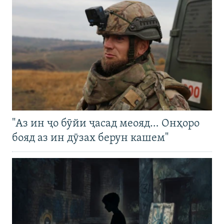
"Аз ин ҷо бӯйи ҷасад меояд… Онҳоро
бояд аз ин дӯзах берун кашем"