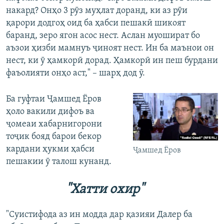
накард? Онҳо 3 рӯз муҳлат доранд, ки аз рӯи
қарори додгоҳ оид ба ҳабси пешакӣ шикоят
баранд, зеро ягон асос нест. Аслан муошират бо
аъзои ҳизби мамнуъ ҷиноят нест. Ин ба маънои он
нест, ки ӯ ҳамкорӣ дорад. Ҳамкорӣ ин пеш бурдани
фаъолияти онҳо аст," – шарҳ дод ӯ.
Ба гуфтаи Ҷамшед Ёров
ҳоло вакили дифоъ ва
ҷомеаи хабарнигорони
тоҷик бояд барои бекор
кардани ҳукми ҳабси
Ҷамшед Ёров
пешакии ӯ талош кунанд.
"Хатти охир"
"Суистифода аз ин модда дар қазияи Далер ба