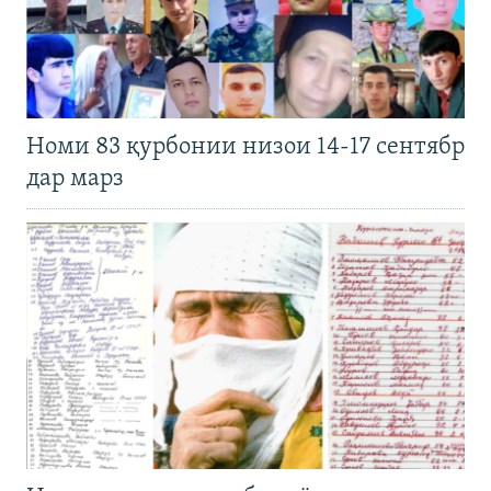
Номи 83 қурбонии низои 14-17 сентябр
дар марз