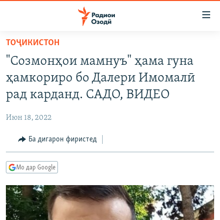
Пайвандҳои
дастрасӣ
Ҷаҳиш
ТОҶИКИСТОН
ба
ГӮШАҲО
"Созмонҳои мамнуъ" ҳама гуна
мояи
ГАПИ ОЗОД
СИЁСАТ
аслӣ
ҳамкориро бо Далери Имомалӣ
РӮЗГОРИ МУҲОҶИР
Ҷаҳиш
ИҚТИСОД
рад карданд. САДО, ВИДЕО
ба
САЛОМ, ХОҲАР
ҶОМЕА
феҳристи
Июн 18, 2022
ТАҲҚИҚОТ
ҚАЗИЯИ "КРОКУС"
аслӣ
Ҷаҳиш
Ба дигарон фиристед
ҶАНГ ДАР УКРАИНА
ОСИЁИ МАРКАЗӢ
ба
НАЗАРИ МАРДУМ
ФАРҲАНГ
ҷустор
Мо дар Google
ЧАНДРАСОНАӢ
МЕҲМОНИ ОЗОДӢ
БЛОГИСТОН
РӮЙХАТҲО
ВАРЗИШ
ОЗОДӢ ОНЛАЙН
ВИДЕО
КИТОБҲОИ ОЗОДӢ
НИГОРИСТОН