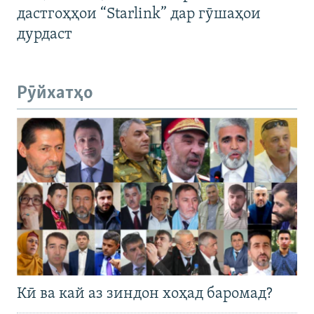
дастгоҳҳои “Starlink” дар гӯшаҳои
дурдаст
Рӯйхатҳо
Кӣ ва кай аз зиндон хоҳад баромад?