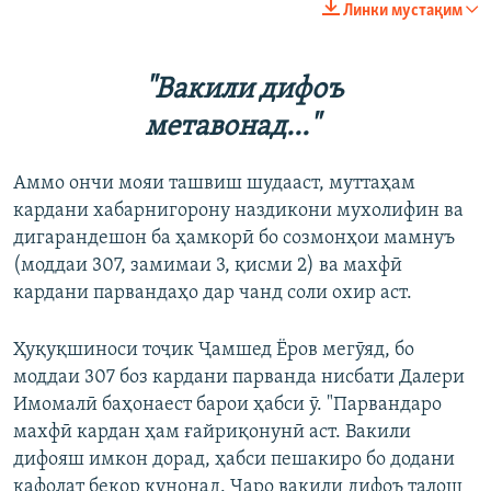
Линки мустақим
"Вакили дифоъ
метавонад..."
Аммо ончи мояи ташвиш шудааст, муттаҳам
кардани хабарнигорону наздикони мухолифин ва
дигарандешон ба ҳамкорӣ бо созмонҳои мамнуъ
(моддаи 307, замимаи 3, қисми 2) ва махфӣ
кардани парвандаҳо дар чанд соли охир аст.
Ҳуқуқшиноси тоҷик Ҷамшед Ёров мегӯяд, бо
моддаи 307 боз кардани парванда нисбати Далери
Имомалӣ баҳонаест барои ҳабси ӯ. "Парвандаро
махфӣ кардан ҳам ғайриқонунӣ аст. Вакили
дифояш имкон дорад, ҳабси пешакиро бо додани
кафолат бекор кунонад. Чаро вакили дифоъ талош