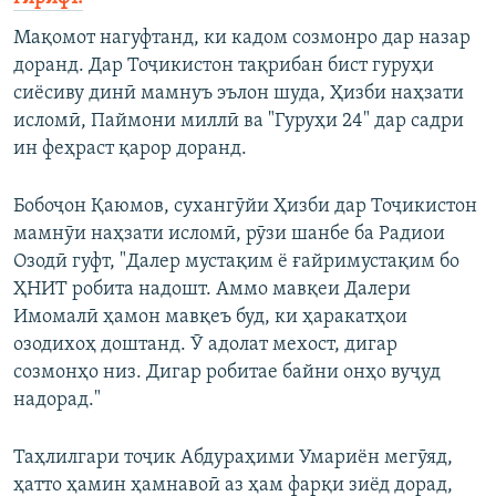
Мақомот нагуфтанд, ки кадом созмонро дар назар
доранд. Дар Тоҷикистон тақрибан бист гуруҳи
сиёсиву динӣ мамнуъ эълон шуда, Ҳизби наҳзати
исломӣ, Паймони миллӣ ва "Гуруҳи 24" дар садри
ин феҳраст қарор доранд.
Бобоҷон Қаюмов, сухангӯйи Ҳизби дар Тоҷикистон
мамнӯи наҳзати исломӣ, рӯзи шанбе ба Радиои
Озодӣ гуфт, "Далер мустақим ё ғайримустақим бо
ҲНИТ робита надошт. Аммо мавқеи Далери
Имомалӣ ҳамон мавқеъ буд, ки ҳаракатҳои
озодихоҳ доштанд. Ӯ адолат мехост, дигар
созмонҳо низ. Дигар робитае байни онҳо вуҷуд
надорад."
Таҳлилгари тоҷик Абдураҳими Умариён мегӯяд,
ҳатто ҳамин ҳамнавоӣ аз ҳам фарқи зиёд дорад,