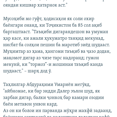
ояндаи кишвар хатарнок аст."
Мусоҳиби мо гуфт, ҳодисаҳои як соли охир
баёнгари онанд, ки Тоҷикистон ба 85 сол ақиб
баргаштааст. "Таъқиби дигарандешон ва умуман
ҳар касе, ки амали ҳукуматро танқид мекунад,
нисбат ба солҳои пешин ба маротиб зиёд шудааст.
Муҳимтар аз ҳама, ҳангоми таъқиб ва ҷазо додан,
мақомот дигар аз чизе тарс надоранд; гумон
мекунӣ, ки “тормоз”-и мошинаи таъқиб канда
шудааст," – шарҳ дод ӯ.
Таҳлилгар Абдураҳими Умариён мегӯяд,
"айбномае, ки бар зидди Далер эълон шуд, як
зарбаи дигар, балки ҷонкоҳ бар камари озодии
баён метавон унвон кард.
Аз он ки болои ин парванда мӯҳри махфӣ задаанд,