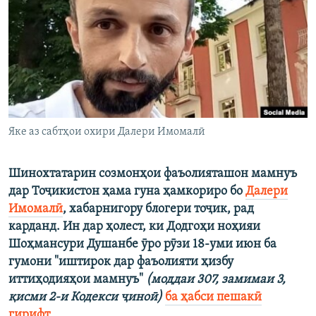
ГУЗОРИШҲОИ РАДИОӢ
Русский
ПАЙГИРӢ КУНЕД
Яке аз сабтҳои охири Далери Имомалӣ
Ҳамаи сомонаҳои RFE/RL
Шинохтатарин созмонҳои фаъолияташон мамнуъ
дар Тоҷикистон ҳама гуна ҳамкориро бо
Далери
Имомалӣ
, хабарнигору блогери тоҷик, рад
карданд. Ин дар ҳолест, ки Додгоҳи ноҳияи
Шоҳмансури Душанбе ӯро рӯзи 18-уми июн ба
гумони "иштирок дар фаъолияти ҳизбу
иттиҳодияҳои мамнуъ"
(моддаи 307, замимаи 3,
қисми 2-и Кодекси ҷиноӣ)
ба ҳабси пешакӣ
гирифт.