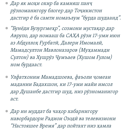
Дар як моҳи охир ба камияш панҷ
рӯзноманигору блогер дар Тоҷикистон
дастгир ё ба самти номаълум “бурда шудаанд”.
“Бунёди Бузургмеҳр”, созмони мустақар дар
Аврупо, дар номааш ба САҲА рӯзи 17-уми июн
аз Абдуллоҳ Ғурбатӣ, Далери Имомалӣ,
Мамадсултон Мавлоназаров (Муҳаммади
Султон) ва Хушрӯз Ҷумъаев (Хушом Ғулом)
ном бурдааст.
Улфатхоним Мамадшоева, фаъоли ҷомеаи
мадании Бадахшон, ки 17-уми майи имсол
дар Душанбе дастгир шуд, низ рӯзноманигор
аст.
Дар ин муддат ба чаҳор хабарнигору
наворбардори Радиои Озодӣ ва телевизиони
“Настояшее Время” дар пойтахт низ ҳамла