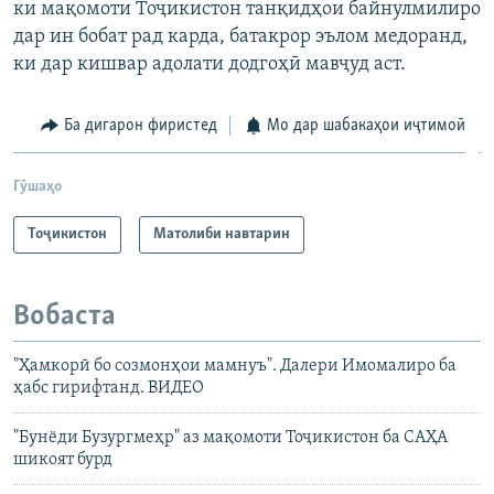
ки мақомоти Тоҷикистон танқидҳои байнулмилиро
дар ин бобат рад карда, батакрор эълом медоранд,
ки дар кишвар адолати додгоҳӣ мавҷуд аст.
Ба дигарон фиристед
Мо дар шабакаҳои иҷтимоӣ
Гӯшаҳо
Тоҷикистон
Матолиби навтарин
Вобаста
"Ҳамкорӣ бо созмонҳои мамнуъ". Далери Имомалиро ба
ҳабс гирифтанд. ВИДЕО
"Бунёди Бузургмеҳр" аз мақомоти Тоҷикистон ба САҲА
шикоят бурд