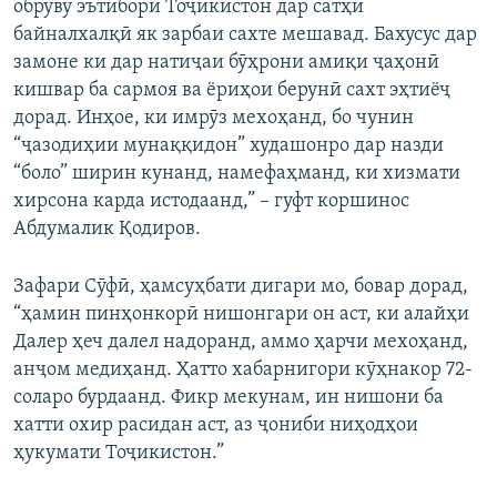
обрӯву эътибори Тоҷикистон дар сатҳи
байналхалқӣ як зарбаи сахте мешавад. Бахусус дар
замоне ки дар натиҷаи бӯҳрони амиқи ҷаҳонӣ
кишвар ба сармоя ва ёриҳои берунӣ сахт эҳтиёҷ
дорад. Инҳое, ки имрӯз мехоҳанд, бо чунин
“ҷазодиҳии мунаққидон” худашонро дар назди
“боло” ширин кунанд, намефаҳманд, ки хизмати
хирсона карда истодаанд,” – гуфт коршинос
Абдумалик Қодиров.
Зафари Сӯфӣ, ҳамсуҳбати дигари мо, бовар дорад,
“ҳамин пинҳонкорӣ нишонгари он аст, ки алайҳи
Далер ҳеч далел надоранд, аммо ҳарчи мехоҳанд,
анҷом медиҳанд. Ҳатто хабарнигори кӯҳнакор 72-
соларо бурдаанд. Фикр мекунам, ин нишони ба
хатти охир расидан аст, аз ҷониби ниҳодҳои
ҳукумати Тоҷикистон.”