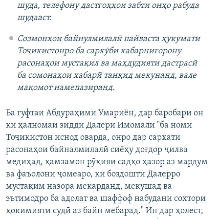
шуда, телефону дастгоҳҳои забти онҳо рабуда
шудааст.
Созмонҳои байнулмилалӣ пайваста ҳукумати
Тоҷикистонро ба саркӯби хабарнигорону
расонаҳои мустақил ва маҳдудияти дастрасӣ
ба сомонаҳои хабарӣ танқид мекунанд, вале
мақомот намепазиранд.
Ба гуфтаи Абдураҳими Умариён, дар баробари он
ки ҳалномаи зидди Далери Имомалӣ "ба номи
Тоҷикистон иснод оварда, онро дар сархати
расонаҳои байналмилалӣ сиёҳу доғдор ҷилва
медиҳад, ҳамзамон рӯҳияи садҳо ҳазор аз мардум
ва фаъолони ҷомеаро, ки боздошти Далерро
мустақим назора мекарданд, мекушад ва
эътимодро ба адолат ва шаффоф набудани сохтори
ҳокимияти судӣ аз байн мебарад." Ин дар ҳолест,