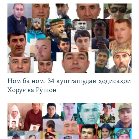
Ном ба ном. 34 кушташудаи ҳодисаҳои
Хоруғ ва Рӯшон