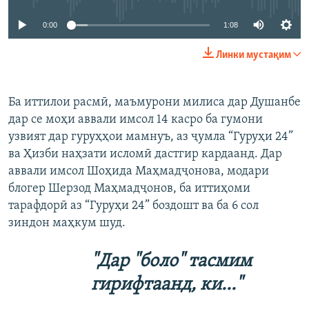
0:00
1:08
Линки мустақим
Ба иттилои расмӣ, маъмурони милиса дар Душанбе
дар се моҳи аввали имсол 14 касро ба гумони
узвият дар гуруҳҳои мамнуъ, аз ҷумла “Гуруҳи 24”
ва Ҳизби наҳзати исломӣ дастгир кардаанд. Дар
аввали имсол Шоҳида Маҳмадҷонова, модари
блогер Шерзод Маҳмадҷонов, ба иттиҳоми
тарафдорӣ аз “Гуруҳи 24” боздошт ва ба 6 сол
зиндон маҳкум шуд.
"Дар "боло" тасмим
гирифтаанд, ки..."