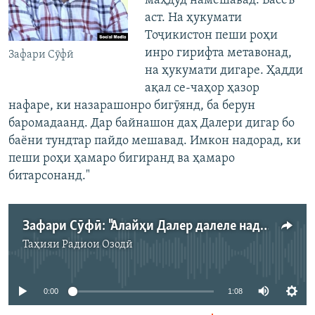
маҳдуд намешавад. Васеъ
аст. На ҳукумати
Тоҷикистон пеши роҳи
инро гирифта метавонад,
Зафари Сӯфӣ
на ҳукумати дигаре. Ҳадди
ақал се-чаҳор ҳазор
нафаре, ки назарашонро бигӯянд, ба берун
баромадаанд. Дар байнашон даҳ Далери дигар бо
баёни тундтар пайдо мешавад. Имкон надорад, ки
пеши роҳи ҳамаро бигиранд ва ҳамаро
битарсонанд."
Зафари Сӯфӣ: "Алайҳи Далер далеле надоранд"
Таҳияи
Радиои Озодӣ
Феълан кор намекунад
0:00
1:08