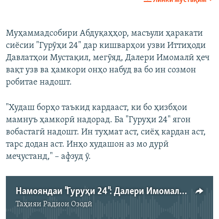
Линки мустақим
Муҳаммадсобири Абдуқаҳҳор, масъули ҳаракати
сиёсии "Гурӯҳи 24" дар кишварҳои узви Иттиҳоди
Давлатҳои Мустақил, мегӯяд, Далери Имомалӣ ҳеч
вақт узв ва ҳамкори онҳо набуд ва бо ин созмон
робитае надошт.
"Худаш борҳо таъкид кардааст, ки бо ҳизбҳои
мамнуъ ҳамкорӣ надорад. Ба "Гуруҳи 24" ягон
вобастагӣ надошт. Ин туҳмат аст, сиёҳ кардан аст,
тарс додан аст. Инҳо худашон аз мо дурӣ
меҷустанд," – афзуд ӯ.
Намояндаи "Гуруҳи 24": Далери Имомалӣ бо мо робита надошт
Таҳияи
Радиои Озодӣ
Феълан кор намекунад