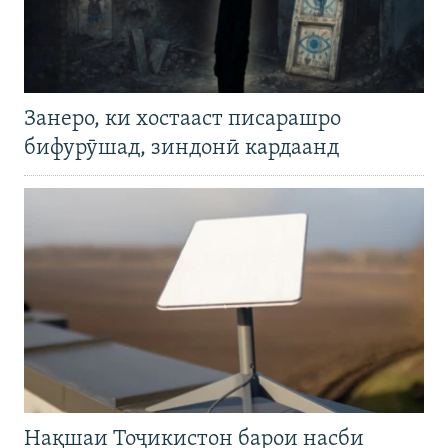
Занеро, ки хостааст писарашро
бифурӯшад, зиндонӣ кардаанд
Нақшаи Тоҷикистон барои насби