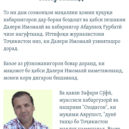
720p
720p
1080p
То ин дам созмонҳои маҳаллии ҳомии ҳуқуқи
1080p
хабарнигорон дар бораи боздошт ва ҳабси пешакии
Далери Имомалӣ ва хабарнигор Абдуллоҳ Ғурбатӣ
чизе нагуфтаанд. Иттифоқи журналистони
Тоҷикистон низ, ки Далери Имомалӣ узвияташро
дорад.
Баъзе аз рӯзноманигорон бовар доранд, ки
мақомот бо ҳабси Далери Имомалӣ наметавонанд,
монеи кори дигарон бишаванд.
Ба қавли Зафари Сӯфӣ,
муассиси хабаргузорӣ ва
нашрияи "Озодагон", ки
муқими Аврупост, "дунё
танҳо бо Тоҷикистон