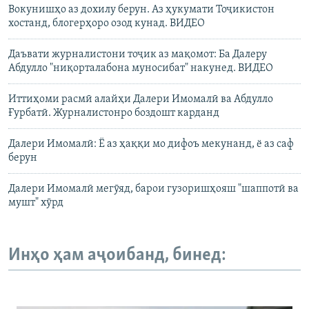
Вокунишҳо аз дохилу берун. Аз ҳукумати Тоҷикистон
хостанд, блогерҳоро озод кунад. ВИДЕО
Даъвати журналистони тоҷик аз мақомот: Ба Далеру
Абдулло "ниқорталабона муносибат" накунед. ВИДЕО
Иттиҳоми расмӣ алайҳи Далери Имомалӣ ва Абдулло
Ғурбатӣ. Журналистонро боздошт карданд
Далери Имомалӣ: Ё аз ҳаққи мо дифоъ мекунанд, ё аз саф
берун
Далери Имомалӣ мегӯяд, барои гузоришҳояш "шаппотӣ ва
мушт" хӯрд
Инҳо ҳам аҷоибанд, бинед: