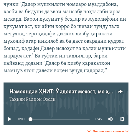
чунки "Далер мушкилоти ҷомеаро муаддабона,
касбӣ ва бидуни даъвои мансабу ҷоҳталабӣ ироа
мекард. Барои ҳукумат ӯ беҳтар аз мухолифони ин
ҳукумат аст, ки айни корро бо шеваи тунду талх
мегӯянд, зеро ҳадафи дилхоҳ ҳизбу ҳаракати
мухолиф агар инқилоб ва ба даст овардани қудрат
бошад, ҳадафи Далер ислоҳот ва ҳалли мушкилоти
мардум аст." Ба гуфтаи ин таҳлилгар, барои
пайванд додани "Далер ба ҳизбу ҳаракатҳои
мамнӯъ ягон далели воқеӣ вуҷуд надорад."
Намояндаи ҲНИТ: Ӯ адолат мехост, мо ҳам
Таҳияи
Радиои Озодӣ
Феълан кор намекунад
0:00
0:45