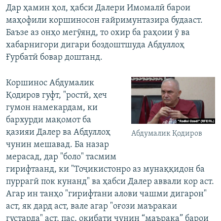
Дар ҳамин ҳол, ҳабси Далери Имомалӣ барои
маҳофили коршиносон ғайримунтазира будааст.
Баъзе аз онҳо мегӯянд, то охир ба раҳоии ӯ ва
хабарнигори дигари боздоштшуда Абдуллоҳ
Ғурбатӣ бовар доштанд.
Коршинос Абдумалик
Қодиров гуфт, "ростӣ, ҳеч
гумон намекардам, ки
бархурди мақомот ба
қазияи Далер ва Абдуллоҳ
Абдумалик Қодиров
чунин мешавад. Ба назар
мерасад, дар "боло" тасмим
гирифтаанд, ки "Тоҷикистонро аз мунаққидон ба
пуррагӣ пок кунанд" ва ҳабси Далер аввали кор аст.
Агар ин танҳо "гирифтани алови чашми дигарон"
аст, як дард аст, вале агар "оғози маъракаи
густарда" аст, пас, оқибати чунин “маърака” барои