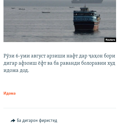
Рӯзи 6-уми август арзиши нафт дар ҷаҳон бори
дигар афзоиш ёфт ва ба раванди болоравии худ
идома дод.
Идома
Ба дигарон фиристед