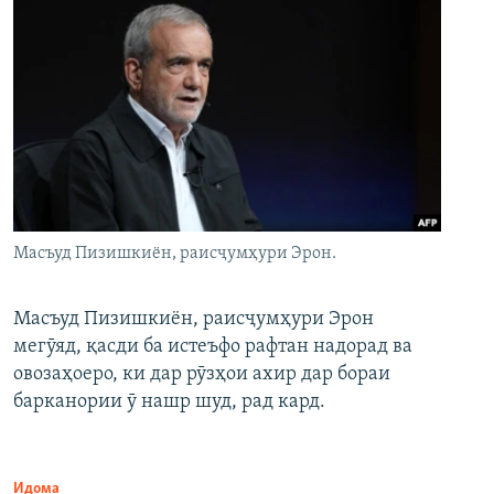
Масъуд Пизишкиён, раисҷумҳури Эрон.
Масъуд Пизишкиён, раисҷумҳури Эрон
мегӯяд, қасди ба истеъфо рафтан надорад ва
овозаҳоеро, ки дар рӯзҳои ахир дар бораи
барканории ӯ нашр шуд, рад кард.
Идома