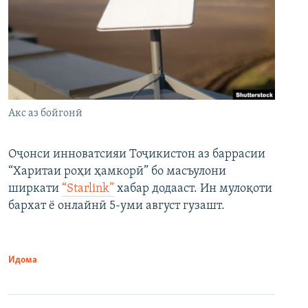
Акс аз бойгонӣ
Оҷонси инноватсияи Тоҷикистон аз баррасии
“Харитаи роҳи ҳамкорӣ” бо масъулони
ширкати
“Starlink”
хабар додааст. Ин мулоқоти
бархат ё онлайнӣ 5-уми август гузашт.
Идома