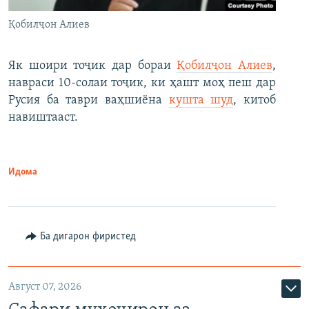
Қобилҷон Алиев
Як шоири тоҷик дар бораи
Қобилҷон Алиев
,
навраси 10-солаи тоҷик, ки ҳашт моҳ пеш дар
Русия ба таври ваҳшиёна
кушта шуд
, китоб
навиштааст.
Идома
Ба дигарон фиристед
Август 07, 2026