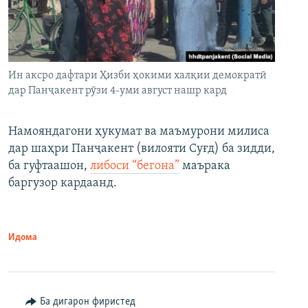
Ин аксро дафтари Ҳизби ҳокими халқии демократӣ
дар Панҷакент рӯзи 4-уми август нашр кард
Намояндагони ҳукумат ва маъмурони милиса
дар шаҳри Панҷакент (вилояти Суғд) ба зидди,
ба гуфтаашон,
либоси “бегона”
маърака
баргузор кардаанд.
Идома
Ба дигарон фиристед