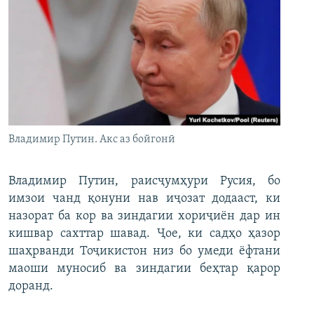
Владимир Путин. Акс аз бойгонӣ
Владимир Путин, раисҷумҳури Русия, бо
имзои чанд қонуни нав иҷозат додааст, ки
назорат ба кор ва зиндагии хориҷиён дар ин
кишвар сахттар шавад. Ҷое, ки садҳо ҳазор
шаҳрванди Тоҷикистон низ бо умеди ёфтани
маоши муносиб ва зиндагии беҳтар қарор
доранд.