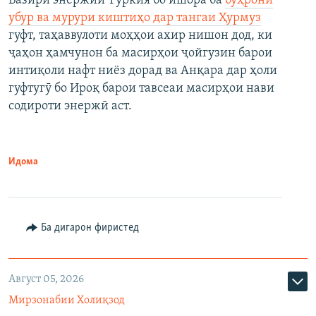
Вазири энержии Туркия бо ишора ба
бӯҳрони
убур ва мурури киштиҳо дар тангаи Ҳурмуз
гуфт, таҳаввулоти моҳҳои ахир нишон дод, ки
ҷаҳон ҳамчунон ба масирҳои ҷойгузин барои
интиқоли нафт ниёз дорад ва Анқара дар ҳоли
гуфтугӯ бо Ироқ барои тавсеаи масирҳои нави
содироти энержӣ аст.
Идома
Ба дигарон фиристед
Август 05, 2026
Мирзонабии Холиқзод