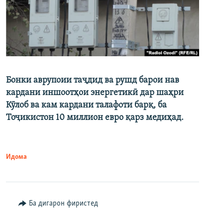
Бонки аврупоии таҷдид ва рушд барои нав
кардани иншоотҳои энергетикӣ дар шаҳри
Кӯлоб ва кам кардани талафоти барқ, ба
Тоҷикистон 10 миллион евро қарз медиҳад.
Идома
Ба дигарон фиристед