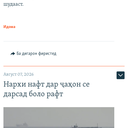
шудааст.
Идома
Ба дигарон фиристед
Август 07, 2026
Нархи нафт дар ҷаҳон се
дарсад боло рафт