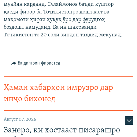
муайян карданд. Сулаймонов баъди куштор
қасди фирор ба Тоҷикистонро доштааст ва
мақомоти ҳифзи ҳуқуқ ӯро дар фурудгоҳ
боздошт намуданд. Ба ин шаҳрванди
Тоҷикистон то 20 соли зиндон таҳдид мекунад.
Ба дигарон фиристед
Ҳамаи хабарҳои имрӯзро дар
инҷо бихонед
Август 07, 2026
Занеро, ки хостааст писарашро