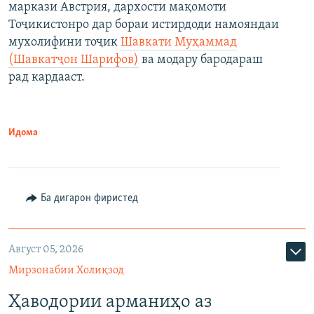
маркази Австрия, дархости мақомоти
Тоҷикистонро дар бораи истирдоди намояндаи
мухолифини тоҷик
Шавкати Муҳаммад
(Шавкатҷон Шарифов)
ва модару бародараш
рад кардааст.
Идома
Ба дигарон фиристед
Август 05, 2026
Мирзонабии Холиқзод
Ҳаводории арманиҳо аз