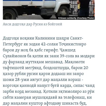
ГУЗОРИШҲОИ РАДИОӢ
Русский
ПАЙГИРӢ КУНЕД
Акси додгоҳе дар Русия аз бойгонӣ
Додгоҳи ноҳияи Калинини шаҳри Санкт-
Петербург як зодаи 42-солаи Тоҷикистонро
барои ду моҳ ба ҳабс гирифт. Ҷамшед
Ҳамаи сомонаҳои RFE/RL
Сулаймонов ба қатли як зани 39-сола ва модари
ду фарзанд муттаҳам мешавад. Мақомоти
тафтишотӣ мегӯянд, боздоштшуда, барои 20
ҳазор рубли русии қарзи додааш ин занро
шоми 28-уми август дар маҳалли кораш -
коргоҳи қаннодӣ нахуст буғӣ карда, сипас чанд
зарби корд мезанад. Қотили эҳтимолиро аз рӯи
сабти камераи мушоҳидавӣ ва телефонаш, ки
дар маҳалии куштор афтодаву шикаста буд,