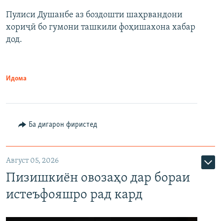
Пулиси Душанбе аз боздошти шаҳрвандони
хориҷӣ бо гумони ташкили фоҳишахона хабар
дод.
Идома
Ба дигарон фиристед
Август 05, 2026
Пизишкиён овозаҳо дар бораи
истеъфояшро рад кард