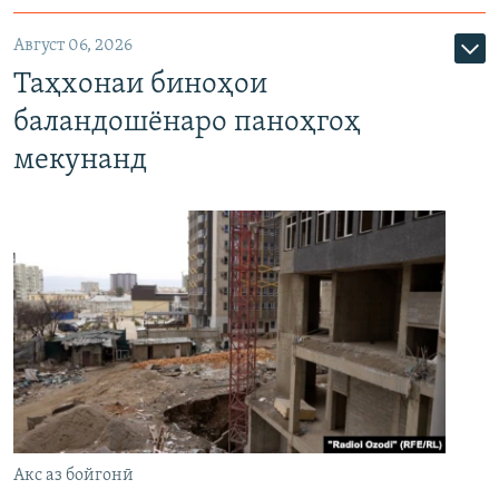
Август 06, 2026
Таҳхонаи биноҳои
баландошёнаро паноҳгоҳ
мекунанд
Акс аз бойгонӣ