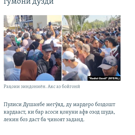
гумони дуздӣ
Раҳоии зиндониён. Акс аз бойгонӣ
Пулиси Душанбе мегӯяд, ду мардеро боздошт
кардааст, ки бар асоси қонуни афв озод шуда,
лекин боз даст ба ҷиноят заданд.