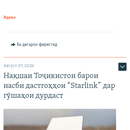
Идома
Ба дигарон фиристед
Август 07, 2026
Нақшаи Тоҷикистон барои
насби дастгоҳҳои “Starlink” дар
гӯшаҳои дурдаст