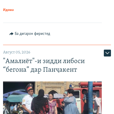
Идома
Ба дигарон фиристед
Август 05, 2026
"Амалиёт"-и зидди либоси
“бегона” дар Панҷакент