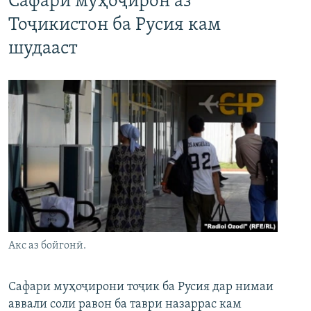
Сафари муҳоҷирон аз
Тоҷикистон ба Русия кам
шудааст
Акс аз бойгонӣ.
Сафари муҳоҷирони тоҷик ба Русия дар нимаи
аввали соли равон ба таври назаррас кам