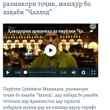
размикори тоҷик, машҳур бо
лақаби “Ҷаллод”
Ҳаводории арманиҳо аз пирӯзии "Ҷаллод"-и тоҷик
Феълан кор намекунад
Auto
0:00
2:49
240p
Пирӯзии Сулаймон Маҳмадов, размикори
360p
тоҷик бо лақаби "Ҷаллод", дар набард бо рақиби
480p
Auto
240p
360p
480p
чеченаш дар Арманистон дар сархати
720p
хабарҳои муҳим дар ин кишвар қарор гирифт
720p
1080p