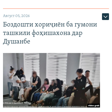
Август 05, 2026
Боздошти хориҷиён ба гумони
ташкили фоҳишахона дар
Душанбе