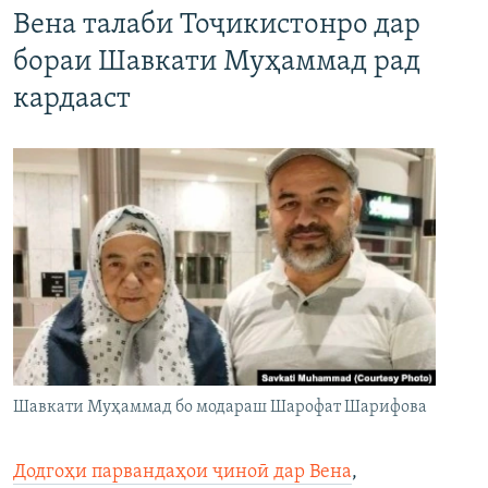
Вена талаби Тоҷикистонро дар
бораи Шавкати Муҳаммад рад
кардааст
Шавкати Муҳаммад бо модараш Шарофат Шарифова
Додгоҳи парвандаҳои ҷиноӣ дар Вена
,