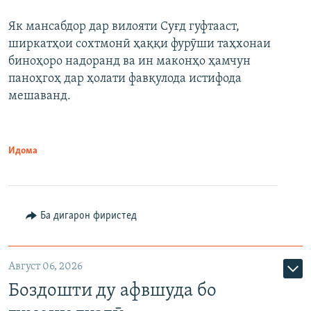
Як мансабдор дар вилояти Суғд гуфтааст,
ширкатҳои сохтмонӣ ҳаққи фурӯши таҳхонаи
биноҳоро надоранд ва ин маконҳо ҳамчун
паноҳгоҳ дар ҳолати фавқулода истифода
мешаванд.
Идома
Ба дигарон фиристед
Август 06, 2026
Боздошти ду афвшуда бо