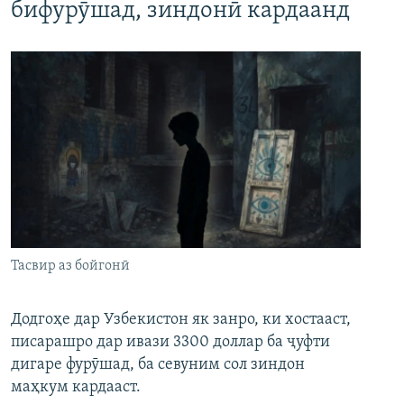
бифурӯшад, зиндонӣ кардаанд
Тасвир аз бойгонӣ
Додгоҳе дар Узбекистон як занро, ки хостааст,
писарашро дар ивази 3300 доллар ба ҷуфти
дигаре фурӯшад, ба севуним сол зиндон
маҳкум кардааст.