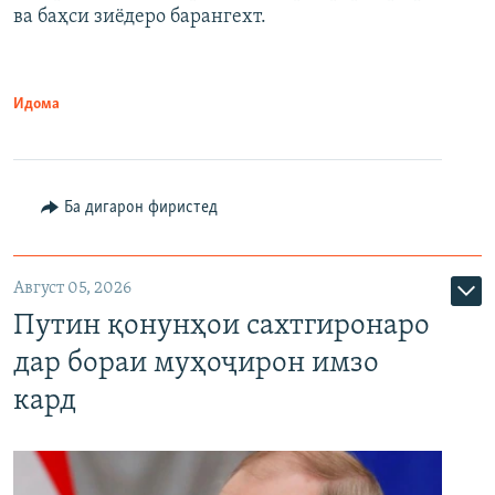
ва баҳси зиёдеро барангехт.
1080p
Идома
Ба дигарон фиристед
Август 05, 2026
Путин қонунҳои сахтгиронаро
дар бораи муҳоҷирон имзо
кард