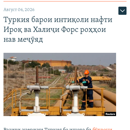
Август 06, 2026
Туркия барои интиқоли нафти
Ироқ ва Халиҷи Форс роҳҳои
нав меҷӯяд