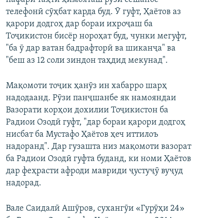
телефонӣ сӯҳбат карда буд. Ӯ гуфт, Ҳаётов аз
қарори додгоҳ дар бораи ихроҷаш ба
Тоҷикистон бисёр нороҳат буд, чунки мегуфт,
"ба ӯ дар ватан бадрафторӣ ва шиканҷа" ва
"беш аз 12 соли зиндон таҳдид мекунад".
Мақомоти тоҷик ҳанӯз ин хабарро шарҳ
надодаанд. Рӯзи панҷшанбе як намояндаи
Вазорати корҳои дохилии Тоҷикистон ба
Радиои Озодӣ гуфт, "дар бораи қарори додгоҳ
нисбат ба Мустафо Ҳаётов ҳеч иттилоъ
надоранд". Дар гузашта низ мақомоти вазорат
ба Радиои Озодӣ гуфта буданд, ки номи Ҳаётов
дар феҳрасти афроди мавриди ҷустуҷӯ вуҷуд
надорад.
Вале Саидалӣ Ашӯров, сухангӯи «Гурӯҳи 24»