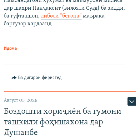
Намояндагони ҳукумат ва маъмурони милиса
дар шаҳри Панҷакент (вилояти Суғд) ба зидди,
ба гуфтаашон,
либоси “бегона”
маърака
баргузор кардаанд.
Идома
Ба дигарон фиристед
Август 05, 2026
Боздошти хориҷиён ба гумони
ташкили фоҳишахона дар
Душанбе