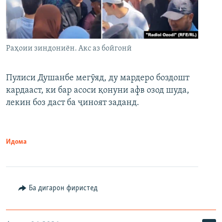
Раҳоии зиндониён. Акс аз бойгонӣ
Пулиси Душанбе мегӯяд, ду мардеро боздошт
кардааст, ки бар асоси қонуни афв озод шуда,
лекин боз даст ба ҷиноят заданд.
Идома
Ба дигарон фиристед