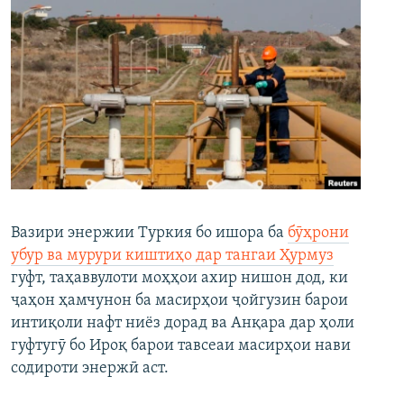
Вазири энержии Туркия бо ишора ба
бӯҳрони
убур ва мурури киштиҳо дар тангаи Ҳурмуз
гуфт, таҳаввулоти моҳҳои ахир нишон дод, ки
ҷаҳон ҳамчунон ба масирҳои ҷойгузин барои
интиқоли нафт ниёз дорад ва Анқара дар ҳоли
гуфтугӯ бо Ироқ барои тавсеаи масирҳои нави
содироти энержӣ аст.