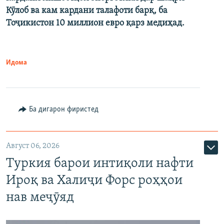
Кӯлоб ва кам кардани талафоти барқ, ба
Тоҷикистон 10 миллион евро қарз медиҳад.
Идома
Ба дигарон фиристед
Август 06, 2026
Туркия барои интиқоли нафти
Ироқ ва Халиҷи Форс роҳҳои
нав меҷӯяд