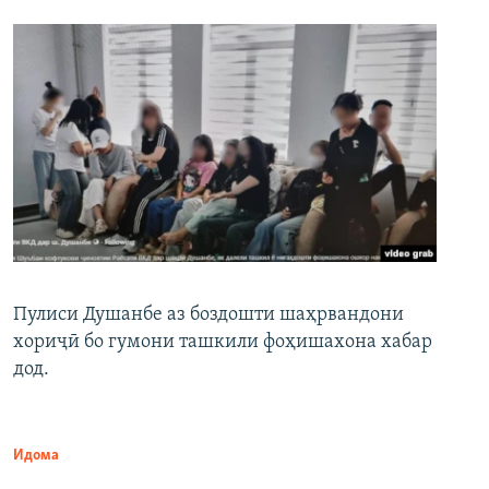
Пулиси Душанбе аз боздошти шаҳрвандони
хориҷӣ бо гумони ташкили фоҳишахона хабар
дод.
Идома