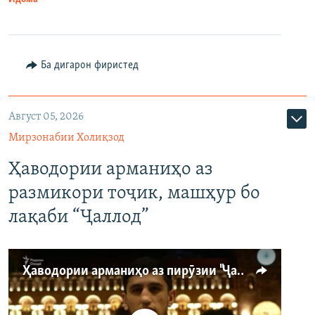
Ба дигарон фиристед
Август 05, 2026
Мирзонабии Холиқзод
Ҳаводории арманиҳо аз
размикори тоҷик, машҳур бо
лақаби “Ҷаллод”
Ҳаводории арманиҳо аз пирӯзии "Ҷаллод"-и тоҷик