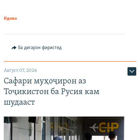
Идома
Ба дигарон фиристед
Август 07, 2026
Сафари муҳоҷирон аз
Тоҷикистон ба Русия кам
шудааст