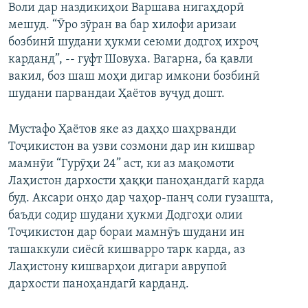
Воли дар наздикиҳои Варшава нигаҳдорӣ
мешуд. “Ӯро зӯран ва бар хилофи аризаи
бозбинӣ шудани ҳукми сеюми додгоҳ ихроҷ
карданд”, -- гуфт Шовуха. Вагарна, ба қавли
вакил, боз шаш моҳи дигар имкони бозбинӣ
шудани парвандаи Ҳаётов вуҷуд дошт.
Мустафо Ҳаётов яке аз даҳҳо шаҳрванди
Тоҷикистон ва узви созмони дар ин кишвар
мамнӯи “Гурӯҳи 24” аст, ки аз мақомоти
Лаҳистон дархости ҳаққи паноҳандагӣ карда
буд. Аксари онҳо дар чаҳор-панҷ соли гузашта,
баъди содир шудани ҳукми Додгоҳи олии
Тоҷикистон дар бораи мамнӯъ шудани ин
ташаккули сиёсӣ кишварро тарк карда, аз
Лаҳистону кишварҳои дигари аврупоӣ
дархости паноҳандагӣ карданд.