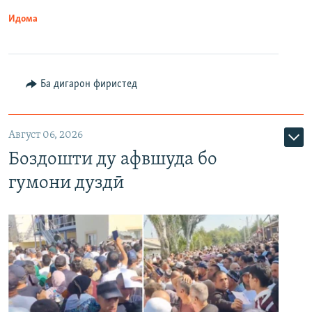
Идома
Ба дигарон фиристед
Август 06, 2026
Боздошти ду афвшуда бо
гумони дуздӣ