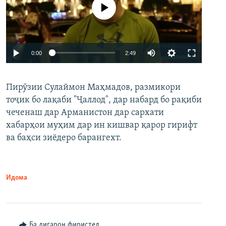
Феълан кор намекунад
Auto
0:00
2:49
240p
Пирӯзии Сулаймон Маҳмадов, размикори
360p
тоҷик бо лақаби "Ҷаллод", дар набард бо рақиби
480p
Auto
240p
360p
480p
чеченаш дар Арманистон дар сархати
720p
хабарҳои муҳим дар ин кишвар қарор гирифт
720p
1080p
ва баҳси зиёдеро барангехт.
1080p
Идома
Ба дигарон фиристед