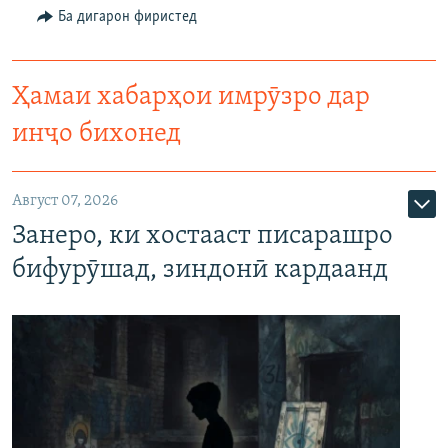
Ба дигарон фиристед
Ҳамаи хабарҳои имрӯзро дар
инҷо бихонед
Август 07, 2026
Занеро, ки хостааст писарашро
бифурӯшад, зиндонӣ кардаанд