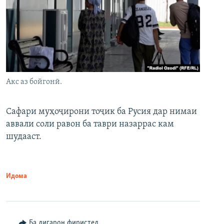
Акс аз бойгонӣ.
Сафари муҳоҷирони тоҷик ба Русия дар нимаи
аввали соли равон ба таври назаррас кам
шудааст.
Идома
Ба дигарон фиристед