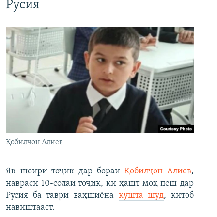
Русия
Қобилҷон Алиев
Як шоири тоҷик дар бораи
Қобилҷон Алиев
,
навраси 10-солаи тоҷик, ки ҳашт моҳ пеш дар
Русия ба таври ваҳшиёна
кушта шуд
, китоб
навиштааст.