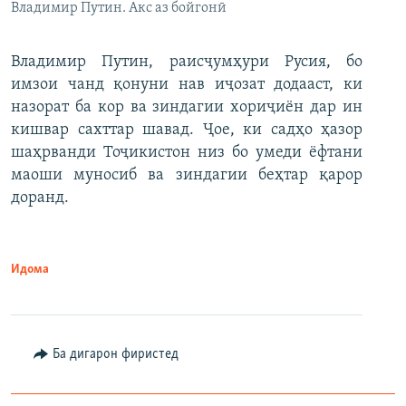
Владимир Путин. Акс аз бойгонӣ
Владимир Путин, раисҷумҳури Русия, бо
имзои чанд қонуни нав иҷозат додааст, ки
назорат ба кор ва зиндагии хориҷиён дар ин
кишвар сахттар шавад. Ҷое, ки садҳо ҳазор
шаҳрванди Тоҷикистон низ бо умеди ёфтани
маоши муносиб ва зиндагии беҳтар қарор
доранд.
Идома
Ба дигарон фиристед