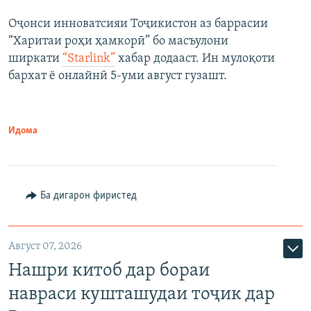
Оҷонси инноватсияи Тоҷикистон аз баррасии
“Харитаи роҳи ҳамкорӣ” бо масъулони
ширкати
“Starlink”
хабар додааст. Ин мулоқоти
бархат ё онлайнӣ 5-уми август гузашт.
Идома
Ба дигарон фиристед
Август 07, 2026
Нашри китоб дар бораи
навраси кушташудаи тоҷик дар