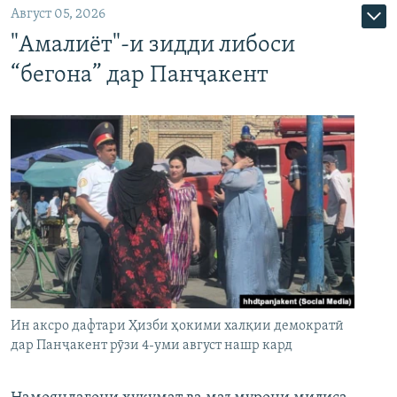
Август 05, 2026
"Амалиёт"-и зидди либоси
“бегона” дар Панҷакент
Ин аксро дафтари Ҳизби ҳокими халқии демократӣ
дар Панҷакент рӯзи 4-уми август нашр кард