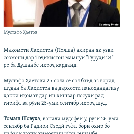
ГУЗОРИШҲОИ РАДИОӢ
Русский
ПАЙГИРӢ КУНЕД
Мустафо Ҳаётов
Мақомоти Лаҳистон (Полша) ахиран як узви
созмони дар Тоҷикистон мамнӯи "Гурӯҳи 24"-
ро ба Душанбе ихроҷ карданд.
Ҳамаи сомонаҳои RFE/RL
Мустафо Ҳаётови 25-сола се сол баъд аз ворид
шудан ба Лаҳистон ва дархости паноҳандагиву
ҳаққи иқомат дар ин кишвар посухи рад
гирифт ва рӯзи 25-уми сентябр ихроҷ шуд.
Томаш Шовуха
, вакили мудофеи ӯ, рӯзи 26-уми
сентябр ба Радиои Озодӣ гуфт, бори охир бо
нафари таҳти ҳимояташ рӯзи сешанбе