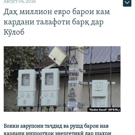
Август 06, 2026
Даҳ миллион евро барои кам
кардани талафоти барқ дар
Кӯлоб
Бонки аврупоии таҷдид ва рушд барои нав
кардани иншоотҳои энергетикӣ дар шаҳри