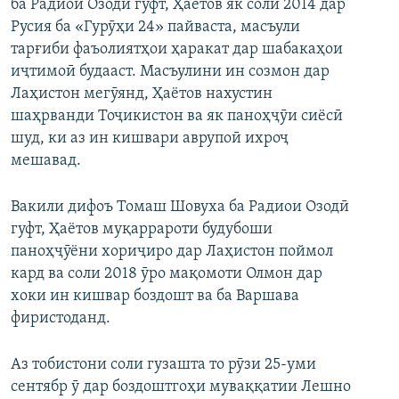
ба Радиои Озодӣ гуфт, Ҳаётов як соли 2014 дар
Русия ба «Гурӯҳи 24» пайваста, масъули
тарғиби фаъолиятҳои ҳаракат дар шабакаҳои
иҷтимоӣ будааст. Масъулини ин созмон дар
Лаҳистон мегӯянд, Ҳаётов нахустин
шаҳрванди Тоҷикистон ва як паноҳҷӯи сиёсӣ
шуд, ки аз ин кишвари аврупоӣ ихроҷ
мешавад.
Вакили дифоъ Томаш Шовуха ба Радиои Озодӣ
гуфт, Ҳаётов муқаррароти будубоши
паноҳҷӯёни хориҷиро дар Лаҳистон поймол
кард ва соли 2018 ӯро мақомоти Олмон дар
хоки ин кишвар боздошт ва ба Варшава
фиристоданд.
Аз тобистони соли гузашта то рӯзи 25-уми
сентябр ӯ дар боздоштгоҳи муваққатии Лешно