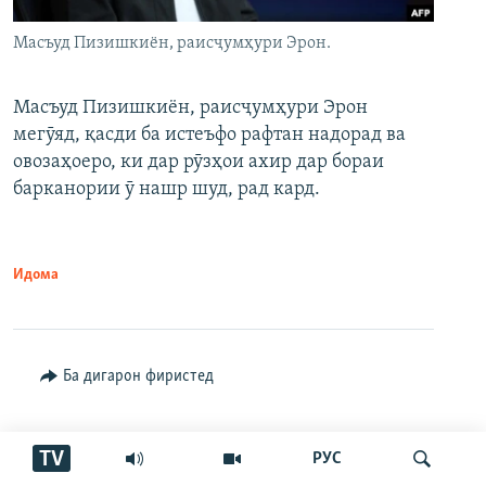
Масъуд Пизишкиён, раисҷумҳури Эрон.
Масъуд Пизишкиён, раисҷумҳури Эрон
мегӯяд, қасди ба истеъфо рафтан надорад ва
овозаҳоеро, ки дар рӯзҳои ахир дар бораи
барканории ӯ нашр шуд, рад кард.
Идома
Ба дигарон фиристед
TV
РУС