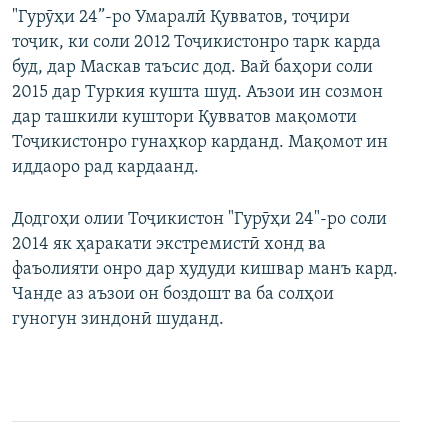
"Гурӯҳи 24”-ро Умаралӣ Қувватов, тоҷири
тоҷик, ки соли 2012 Тоҷикистонро тарк карда
буд, дар Маскав таъсис дод. Вай баҳори соли
2015 дар Туркия кушта шуд. Аъзои ин созмон
дар ташкили куштори Қувватов мақомоти
Тоҷикистонро гунаҳкор карданд. Мақомот ин
иддаоро рад кардаанд.
Додгоҳи олии Тоҷикистон "Гурӯҳи 24"-ро соли
2014 як ҳаракати экстремистӣ хонд ва
фаъолияти онро дар ҳудуди кишвар манъ кард.
Чанде аз аъзои он боздошт ва ба солҳои
гуногун зиндонӣ шуданд.