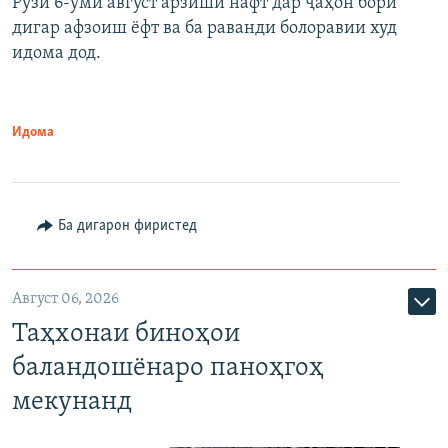
Рӯзи 6-уми август арзиши нафт дар ҷаҳон бори
дигар афзоиш ёфт ва ба раванди болоравии худ
идома дод.
Идома
Ба дигарон фиристед
Август 06, 2026
Таҳхонаи биноҳои
баландошёнаро паноҳгоҳ
мекунанд