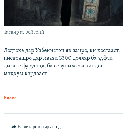
Тасвир аз бойгонӣ
Додгоҳе дар Узбекистон як занро, ки хостааст,
писарашро дар ивази 3300 доллар ба ҷуфти
дигаре фурӯшад, ба севуним сол зиндон
маҳкум кардааст.
Идома
Ба дигарон фиристед