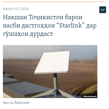
Август 07, 2026
Нақшаи Тоҷикистон барои
насби дастгоҳҳои “Starlink” дар
гӯшаҳои дурдаст
Акс аз бойгонӣ