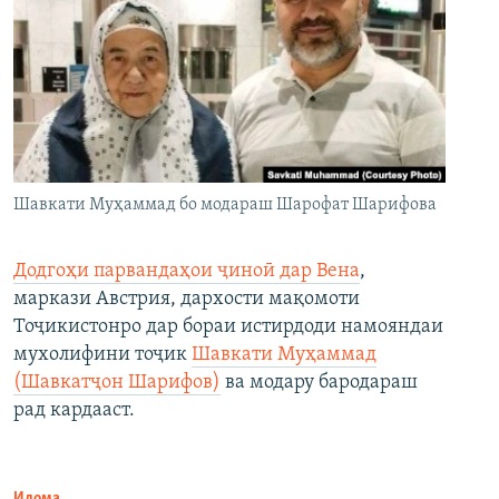
Шавкати Муҳаммад бо модараш Шарофат Шарифова
Додгоҳи парвандаҳои ҷиноӣ дар Вена
,
маркази Австрия, дархости мақомоти
Тоҷикистонро дар бораи истирдоди намояндаи
мухолифини тоҷик
Шавкати Муҳаммад
(Шавкатҷон Шарифов)
ва модару бародараш
рад кардааст.
Идома