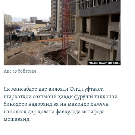
Акс аз бойгонӣ
Як мансабдор дар вилояти Суғд гуфтааст,
ширкатҳои сохтмонӣ ҳаққи фурӯши таҳхонаи
биноҳоро надоранд ва ин маконҳо ҳамчун
паноҳгоҳ дар ҳолати фавқулода истифода
мешаванд.