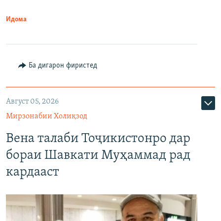
Идома
Ба дигарон фиристед
Август 05, 2026
Мирзонабии Холиқзод
Вена талаби Тоҷикистонро дар
бораи Шавкати Муҳаммад рад
кардааст