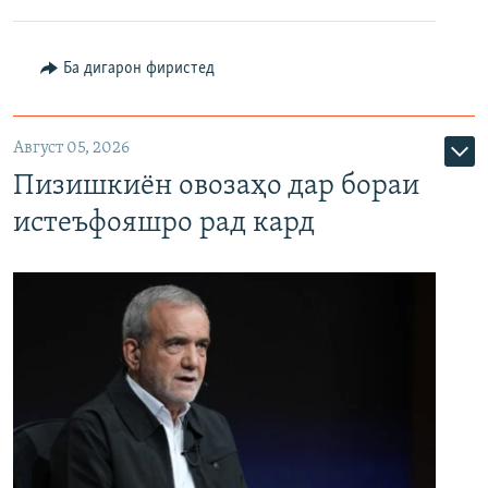
Ба дигарон фиристед
Август 05, 2026
Пизишкиён овозаҳо дар бораи
истеъфояшро рад кард