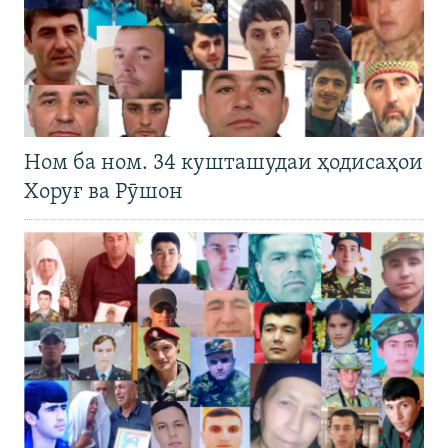
Ном ба ном. 34 кушташудаи ҳодисаҳои
Хоруғ ва Рӯшон