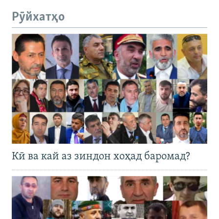
Рӯйхатҳо
Кӣ ва кай аз зиндон хоҳад баромад?