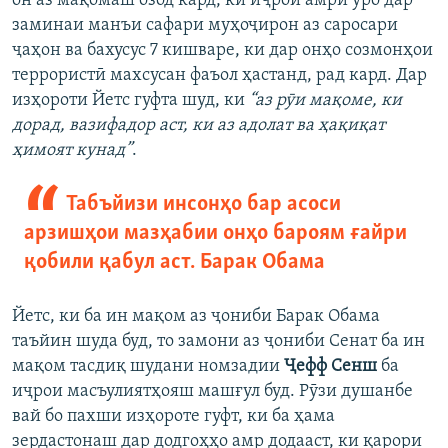
он аз мақомаш озод кард, ки иҷрои амри ӯро дар
заминаи манъи сафари муҳоҷирон аз саросари
ҷаҳон ва бахусус 7 кишваре, ки дар онҳо созмонҳои
террористӣ махсусан фаъол ҳастанд, рад кард. Дар
изҳороти Йетс гуфта шуд, ки
“аз рӯи мақоме, ки
дорад, вазифадор аст, ки аз адолат ва ҳақиқат
ҳимоят кунад”
.
Табъйизи инсонҳо бар асоси
арзишҳои мазҳабии онҳо бароям ғайри
қобили қабул аст. Барак Обама
Йетс, ки ба ин мақом аз ҷониби Барак Обама
таъйин шуда буд, то замони аз ҷониби Сенат ба ин
мақом тасдиқ шудани номзадии
Ҷефф Сенш
ба
иҷрои масъулиятҳояш машғул буд. Рӯзи душанбе
вай бо пахши изҳороте гуфт, ки ба ҳама
зердастонаш дар додгоҳҳо амр додааст, ки қарори