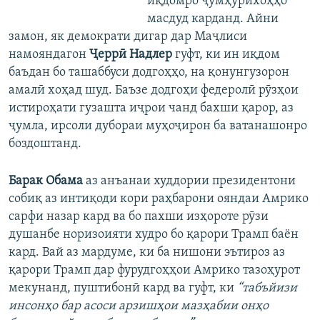
иқдомро ҷумҳурихоҳҳо
масдуд карданд. Айни
замон, як демократи дигар дар Маҷлиси
намояндагон
Ҷеррӣ Надлер
гуфт, ки ин иқдом
баъдан бо ташаббуси додгоҳҳо, на қонунгузорон
амалӣ хоҳад шуд. Баъзе додгоҳи федеролӣ рӯзҳои
истироҳати гузашта иҷрои чанд бахши қарор, аз
ҷумла, ирсоли дубораи муҳоҷирон ба ватанашонро
боздоштанд.
Барак Обама
аз анъанаи худдории президентони
собиқ аз интиқоди кори раҳбарони ояндаи Амрико
сарфи назар кард ва бо пахши изҳороте рӯзи
душанбе норизоияти худро бо қарори Трамп баён
кард. Вай аз мардуме, ки ба нишони эътироз аз
қарори Трамп дар фурудгоҳҳои Амрико тазоҳурот
мекунанд, пуштибонӣ кард ва гуфт, ки
“табъйизи
инсонҳо бар асоси арзишҳои мазҳабии онҳо