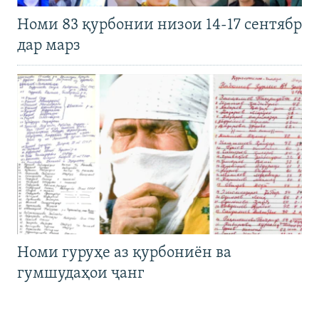
Номи 83 қурбонии низои 14-17 сентябр
дар марз
Номи гуруҳе аз қурбониён ва
гумшудаҳои ҷанг