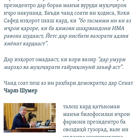
президентро дар бораи манъи вуруди муҳоҷирон
иҷро накунанд. Баъди чанд соати ин ҳодиса, Кохи
Сафед изҳорот пахш кард, ки
“бо тасмими ин ки аз
иҷрои қароре, ки ба ҳимояи шаҳрвандони ИМА
равона шудааст, Йетс дар нисбати вазорати адлия
хиёнат кардааст”
.
Дар изҳорот омадааст, ки кори вазир
“дар умури
марзҳо ва муҳоҷирати ғайриқонунӣ заъиф аст”
.
Чанд соат пеш аз ин раҳбари демократҳо дар Сенат
Чарлз Шумер
талош кард қатъномаи
манъи билофосилаи иҷрои
фармони президентро ба
овоздиҳӣ гузорад, вале ин