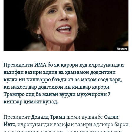
ГУЗОРИШҲОИ РАДИОӢ
Русский
ПАЙГИРӢ КУНЕД
Президенти ИМА бо як қарори худ иҷрокунандаи
Ҳамаи сомонаҳои RFE/RL
вазифаи вазири адлия ва ҳамзамон додситони
кулли ин кишварро баъди он аз мақом озод кард,
ки нахост дар додгоҳҳои ин кишвар қарори
Трампро оид ба манъи вуруди муҳоҷирони 7
кишвар ҳимоят кунад.
Президент
Доналд Трамп
шоми душанбе
Салли
Йетс
, иҷрокунандаи вазифаи вазири адлияро барои