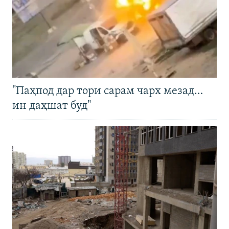
"Паҳпод дар тори сарам чарх мезад…
ин даҳшат буд"