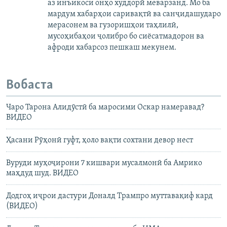
аз инъикоси онҳо худдорӣ меварзанд. Мо ба
мардум хабарҳои саривақтӣ ва санҷидашударо
мерасонем ва гузоришҳои таҳлилӣ,
мусоҳибаҳои ҷолибро бо сиёсатмадорон ва
афроди хабарсоз пешкаш мекунем.
Вобаста
Чаро Тарона Алидӯстӣ ба маросими Оскар намеравад?
ВИДЕО
Ҳасани Рӯҳонӣ гуфт, ҳоло вақти сохтани девор нест
Вуруди муҳоҷирони 7 кишвари мусалмонӣ ба Амрико
маҳдуд шуд. ВИДЕО
Додгоҳ иҷрои дастури Доналд Трампро муттавақиф кард
(ВИДЕО)