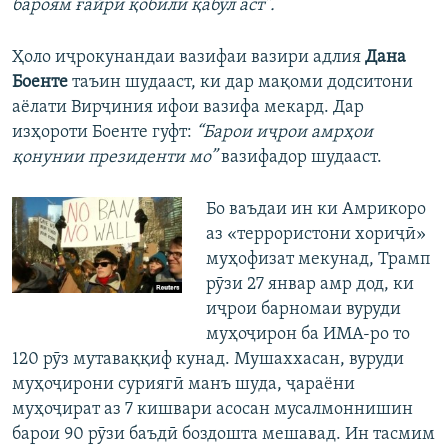
бароям ғайри қобили қабул аст”.
Ҳоло иҷрокунандаи вазифаи вазири адлия
Дана
Боенте
таъин шудааст, ки дар мақоми додситони
аёлати Вирҷиния ифои вазифа мекард. Дар
изҳороти Боенте гуфт:
“Барои иҷрои амрҳои
қонунии президенти мо”
вазифадор шудааст.
Бо ваъдаи ин ки Амрикоро
аз «террористони хориҷӣ»
муҳофизат мекунад, Трамп
рӯзи 27 январ амр дод, ки
иҷрои барномаи вуруди
муҳоҷирон ба ИМА-ро то
120 рӯз мутаваққиф кунад. Мушаххасан, вуруди
муҳоҷирони суриягӣ манъ шуда, ҷараёни
муҳоҷират аз 7 кишвари асосан мусалмоннишин
барои 90 рӯзи баъдӣ боздошта мешавад. Ин тасмим