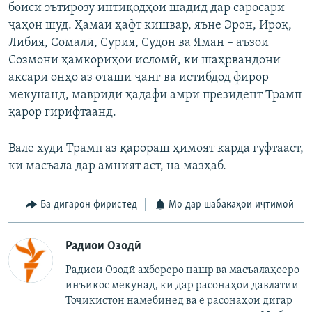
боиси эътирозу интиқодҳои шадид дар саросари
ҷаҳон шуд. Ҳамаи ҳафт кишвар, яъне Эрон, Ироқ,
Либия, Сомалӣ, Сурия, Судон ва Яман – аъзои
Созмони ҳамкориҳои исломӣ, ки шаҳрвандони
аксари онҳо аз оташи ҷанг ва истибдод фирор
мекунанд, мавриди ҳадафи амри президент Трамп
қарор гирифтаанд.
Вале худи Трамп аз қарораш ҳимоят карда гуфтааст,
ки масъала дар амният аст, на мазҳаб.
Ба дигарон фиристед
Мо дар шабакаҳои иҷтимоӣ
Радиои Озодӣ
Радиои Озодӣ ахбореро нашр ва масъалаҳоеро
инъикос мекунад, ки дар расонаҳои давлатии
Тоҷикистон намебинед ва ё расонаҳои дигар