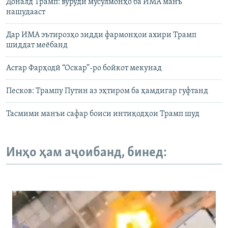
Доналд Трамп: вуруди мусулмонҳо ба ИМА манъ
нашудааст
Дар ИМА эътирозҳо зидди фармонҳои ахири Трамп
шиддат меёбанд
Асғар Фарҳодӣ “Оскар”-ро бойкот мекунад
Песков: Трампу Путин аз эҳтиром ба ҳамдигар гуфтанд
Тасмими манъи сафар боиси интиқодҳои Трамп шуд
Инҳо ҳам аҷоибанд, бинед: