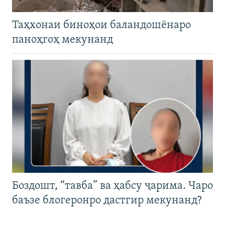
Таҳхонаи биноҳои баландошёнаро
паноҳгоҳ мекунанд
Боздошт, “тавба” ва ҳабсу ҷарима. Чаро
баъзе блогеронро дастгир мекунанд?