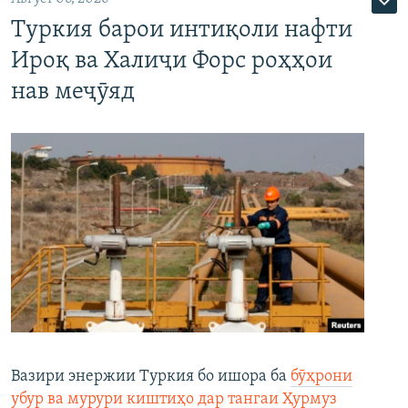
Туркия барои интиқоли нафти
Ироқ ва Халиҷи Форс роҳҳои
нав меҷӯяд
Вазири энержии Туркия бо ишора ба
бӯҳрони
убур ва мурури киштиҳо дар тангаи Ҳурмуз