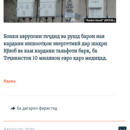
Бонки аврупоии таҷдид ва рушд барои нав
кардани иншоотҳои энергетикӣ дар шаҳри
Кӯлоб ва кам кардани талафоти барқ, ба
Тоҷикистон 10 миллион евро қарз медиҳад.
Идома
Ба дигарон фиристед
Август 06, 2026