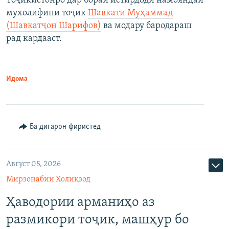
Тоҷикистонро дар бораи истирдоди намояндаи
мухолифини тоҷик
Шавкати Муҳаммад
(Шавкатҷон Шарифов)
ва модару бародараш
рад кардааст.
Идома
Ба дигарон фиристед
Август 05, 2026
Мирзонабии Холиқзод
Ҳаводории арманиҳо аз
размикори тоҷик, машҳур бо