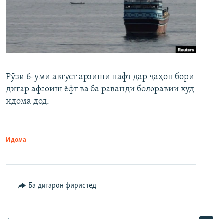
Рӯзи 6-уми август арзиши нафт дар ҷаҳон бори
дигар афзоиш ёфт ва ба раванди болоравии худ
идома дод.
Идома
Ба дигарон фиристед