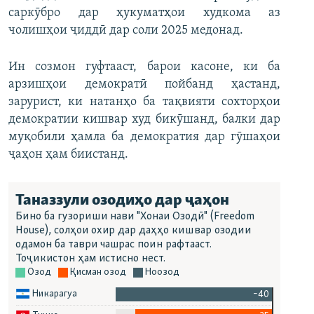
саркӯбро дар ҳукуматҳои худкома аз
чолишҳои ҷиддӣ дар соли 2025 медонад.
Ин созмон гуфтааст, барои касоне, ки ба
арзишҳои демократӣ пойбанд ҳастанд,
зарурист, ки натанҳо ба тақвияти сохторҳои
демократии кишвар худ бикӯшанд, балки дар
муқобили ҳамла ба демократия дар гӯшаҳои
ҷаҳон ҳам биистанд.