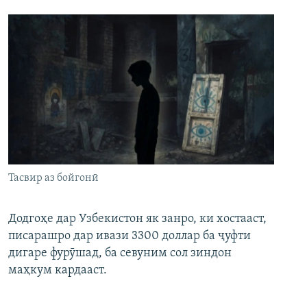
Тасвир аз бойгонӣ
Додгоҳе дар Узбекистон як занро, ки хостааст,
писарашро дар ивази 3300 доллар ба ҷуфти
дигаре фурӯшад, ба севуним сол зиндон
маҳкум кардааст.