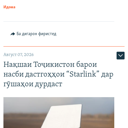
Идома
Ба дигарон фиристед
Август 07, 2026
Нақшаи Тоҷикистон барои
насби дастгоҳҳои “Starlink” дар
гӯшаҳои дурдаст