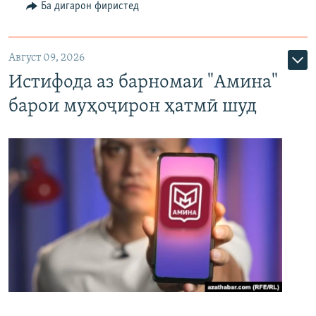
Ба дигарон фиристед
Август 09, 2026
Истифода аз барномаи "Амина"
барои муҳоҷирон ҳатмӣ шуд