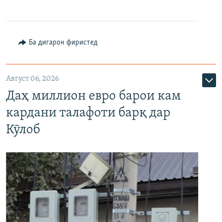
Ба дигарон фиристед
Август 06, 2026
Даҳ миллион евро барои кам
кардани талафоти барқ дар
Кӯлоб