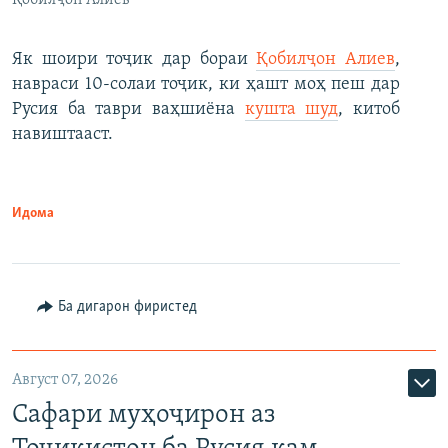
Як шоири тоҷик дар бораи
Қобилҷон Алиев
,
навраси 10-солаи тоҷик, ки ҳашт моҳ пеш дар
Русия ба таври ваҳшиёна
кушта шуд
, китоб
навиштааст.
Идома
Ба дигарон фиристед
Август 07, 2026
Сафари муҳоҷирон аз