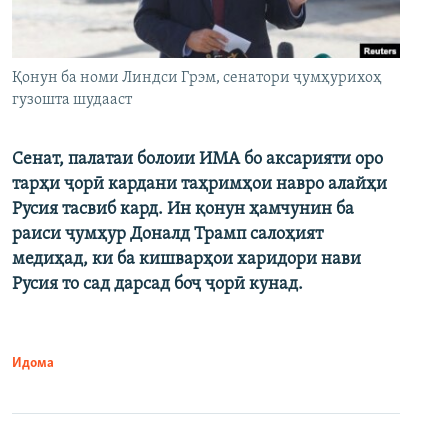
Қонун ба номи Линдси Грэм, сенатори ҷумҳурихоҳ
гузошта шудааст
Сенат, палатаи болоии ИМА бо аксарияти оро
тарҳи ҷорӣ кардани таҳримҳои навро алайҳи
Русия тасвиб кард. Ин қонун ҳамчунин ба
раиси ҷумҳур Доналд Трамп салоҳият
медиҳад, ки ба кишварҳои харидори нави
Русия то сад дарсад боҷ ҷорӣ кунад.
Идома