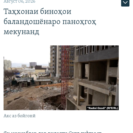
Август 06, 2026
Таҳхонаи биноҳои
баландошёнаро паноҳгоҳ
мекунанд
Акс аз бойгонӣ