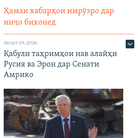
Ҳамаи хабарҳои имрӯзро дар
инҷо бихонед
Август 09, 2026
Қабули таҳримҳои нав алайҳи
Русия ва Эрон дар Сенати
Амрико