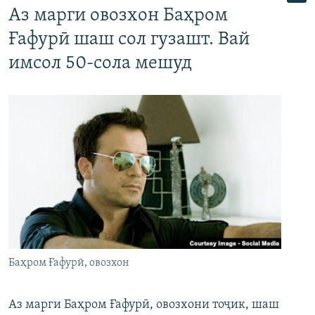
Аз марги овозхон Баҳром
Ғафурӣ шаш сол гузашт. Вай
имсол 50-сола мешуд
Баҳром Ғафурӣ, овозхон
Аз марги Баҳром Ғафурӣ, овозхони тоҷик, шаш