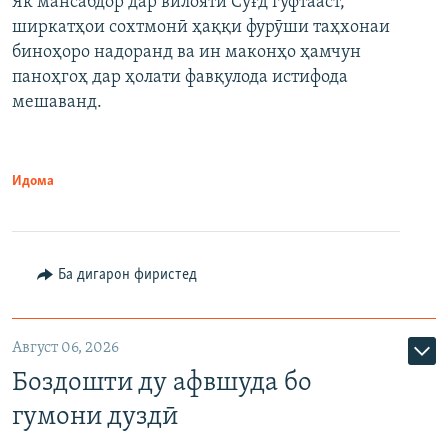
Як мансабдор дар вилояти Суғд гуфтааст,
ширкатҳои сохтмонӣ ҳаққи фурӯши таҳхонаи
биноҳоро надоранд ва ин маконҳо ҳамчун
паноҳгоҳ дар ҳолати фавқулода истифода
мешаванд.
Идома
Ба дигарон фиристед
Август 06, 2026
Боздошти ду афвшуда бо
гумони дуздӣ