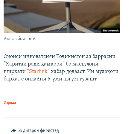
Акс аз бойгонӣ
Оҷонси инноватсияи Тоҷикистон аз баррасии
“Харитаи роҳи ҳамкорӣ” бо масъулони
ширкати
“Starlink”
хабар додааст. Ин мулоқоти
бархат ё онлайнӣ 5-уми август гузашт.
Идома
Ба дигарон фиристед