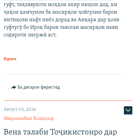
гуфт, таҳаввулоти моҳҳои ахир нишон дод, ки
ҷаҳон ҳамчунон ба масирҳои ҷойгузин барои
интиқоли нафт ниёз дорад ва Анқара дар ҳоли
гуфтугӯ бо Ироқ барои тавсеаи масирҳои нави
содироти энержӣ аст.
Идома
Ба дигарон фиристед
Август 05, 2026
Мирзонабии Холиқзод
Вена талаби Тоҷикистонро дар