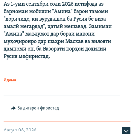
Аз 1-уми сентябри соли 2026 истифода аз
барномаи мобилии "Амина" барои тамоми
"хориҷиҳо, ки вурудашон ба Русия бе виза
амалӣ мегардад", ҳатмӣ мешавад. Замимаи
"Амина" маълумот дар бораи макони
муҳоҷиронро дар шаҳри Маскав ва вилояти
ҳамноми он, ба Вазорати корҳои дохилии
Русия мефиристад.
Идома
Ба дигарон фиристед
Август 08, 2026