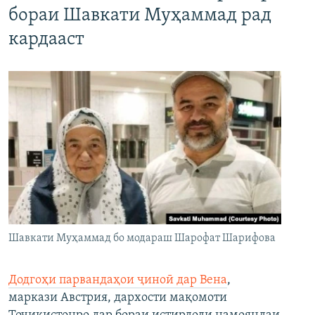
бораи Шавкати Муҳаммад рад
кардааст
Шавкати Муҳаммад бо модараш Шарофат Шарифова
Додгоҳи парвандаҳои ҷиноӣ дар Вена
,
маркази Австрия, дархости мақомоти