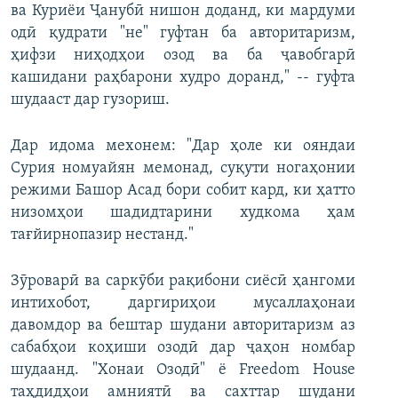
ва Куриёи Ҷанубӣ нишон доданд, ки мардуми
одӣ қудрати "не" гуфтан ба авторитаризм,
ҳифзи ниҳодҳои озод ва ба ҷавобгарӣ
кашидани раҳбарони худро доранд," -- гуфта
шудааст дар гузориш.
Дар идома мехонем: "Дар ҳоле ки ояндаи
Сурия номуайян мемонад, суқути ногаҳонии
режими Башор Асад бори собит кард, ки ҳатто
низомҳои шадидтарини худкома ҳам
тағйирнопазир нестанд."
Зӯроварӣ ва саркӯби рақибони сиёсӣ ҳангоми
интихобот, даргириҳои мусаллаҳонаи
давомдор ва бештар шудани авторитаризм аз
сабабҳои коҳиши озодӣ дар ҷаҳон номбар
шудаанд. "Хонаи Озодӣ" ё Freedom House
таҳдидҳои амниятӣ ва сахттар шудани