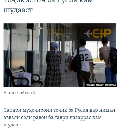
Тоҷикистон ба Русия кам
шудааст
Акс аз бойгонӣ.
Сафари муҳоҷирони тоҷик ба Русия дар нимаи
аввали соли равон ба таври назаррас кам
шудааст.