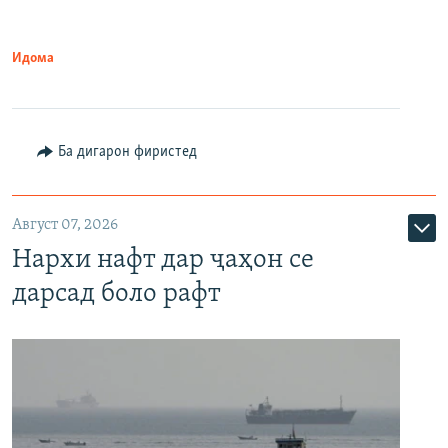
Идома
Ба дигарон фиристед
Август 07, 2026
Нархи нафт дар ҷаҳон се
дарсад боло рафт