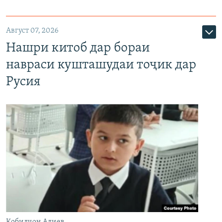
Август 07, 2026
Нашри китоб дар бораи
навраси кушташудаи тоҷик дар
Русия
Қобилҷон Алиев