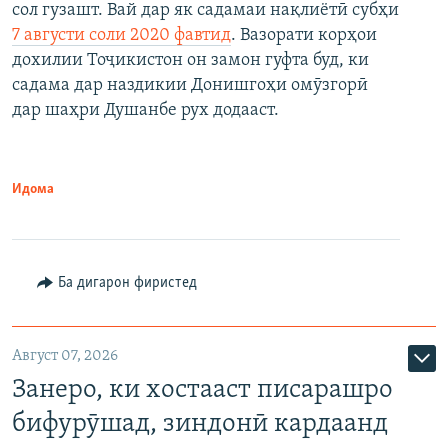
сол гузашт. Вай дар як садамаи нақлиётӣ субҳи
7 августи соли 2020 фавтид
. Вазорати корҳои
дохилии Тоҷикистон он замон гуфта буд, ки
садама дар наздикии Донишгоҳи омӯзгорӣ
дар шаҳри Душанбе рух додааст.
Идома
Ба дигарон фиристед
Август 07, 2026
Занеро, ки хостааст писарашро
бифурӯшад, зиндонӣ кардаанд