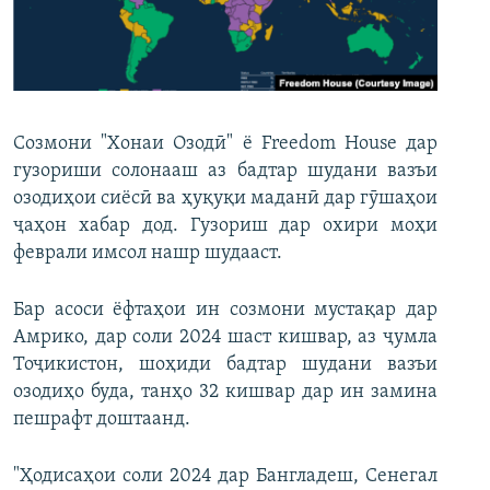
ГУЗОРИШҲОИ РАДИОӢ
Русский
ПАЙГИРӢ КУНЕД
Созмони "Хонаи Озодӣ" ё Freedom House дар
гузориши солонааш аз бадтар шудани вазъи
озодиҳои сиёсӣ ва ҳуқуқи маданӣ дар гӯшаҳои
ҷаҳон хабар дод. Гузориш дар охири моҳи
Ҳамаи сомонаҳои RFE/RL
феврали имсол нашр шудааст.
Бар асоси ёфтаҳои ин созмони мустақар дар
Амрико, дар соли 2024 шаст кишвар, аз ҷумла
Тоҷикистон, шоҳиди бадтар шудани вазъи
озодиҳо буда, танҳо 32 кишвар дар ин замина
пешрафт доштаанд.
"Ҳодисаҳои соли 2024 дар Бангладеш, Сенегал