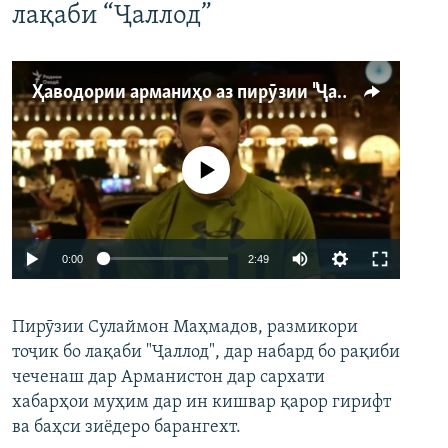
лақаби “Ҷаллод”
Ҳаводории арманиҳо аз пирӯзии "Ҷаллод"-и тоҷик
Феълан кор намекунад
Auto
0:00
2:49
240p
Пирӯзии Сулаймон Маҳмадов, размикори
360p
тоҷик бо лақаби "Ҷаллод", дар набард бо рақиби
480p
Auto
240p
360p
480p
чеченаш дар Арманистон дар сархати
720p
хабарҳои муҳим дар ин кишвар қарор гирифт
720p
1080p
ва баҳси зиёдеро барангехт.
1080p