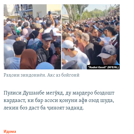
Раҳоии зиндониён. Акс аз бойгонӣ
Пулиси Душанбе мегӯяд, ду мардеро боздошт
кардааст, ки бар асоси қонуни афв озод шуда,
лекин боз даст ба ҷиноят заданд.
Идома