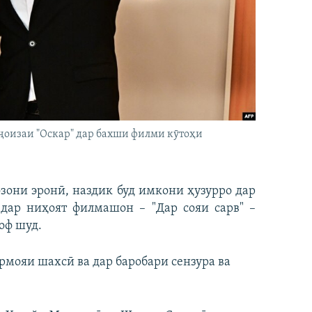
оизаи "Оскар" дар бахши филми кӯтоҳи
они эронӣ, наздик буд имкони ҳузурро дар
 дар ниҳоят филмашон – "Дар сояи сарв" –
оф шуд.
армояи шахсӣ ва дар баробари сензура ва