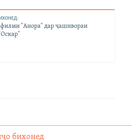
ИХОНЕД:
филми "Анора" дар ҷашнвораи
"Оскар"
нҷо бихонед