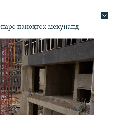
наро паноҳгоҳ мекунанд