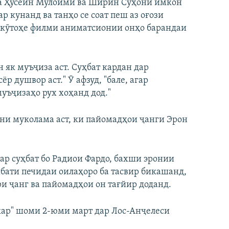
 ба Ҳусейн Мулоимӣ ва Ширин Суҳонӣ имкон
р кунанд ва танҳо се соат пеш аз оғози
и кӯтоҳе филми аниматсионии онҳо барандаи
 як муъҷиза аст. Суҳбат кардан дар
р душвор аст." Ӯ афзуд, "бале, агар
ъҷизаҳо рух хоҳанд дод."
уни муколама аст, ки пайомадҳои ҷанги Эрон
ар суҳбат бо Радиои Фардо, бахши эронии
ибати печидаи оилаҳоро ба тасвир бикашанд,
и ҷанг ва пайомадҳои он тағйир доданд.
кар" шоми 2-юми март дар Лос-Анҷелеси