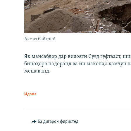
Акс аз бойгонӣ
Як мансабдор дар вилояти Суғд гуфтааст, 
биноҳоро надоранд ва ин маконҳо ҳамчун п
мешаванд.
Идома
Ба дигарон фиристед