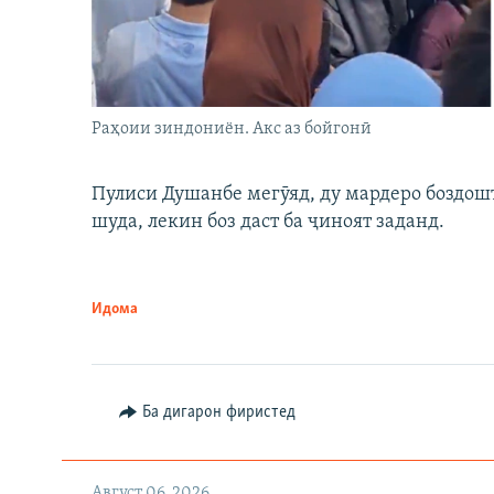
Раҳоии зиндониён. Акс аз бойгонӣ
Пулиси Душанбе мегӯяд, ду мардеро боздошт 
шуда, лекин боз даст ба ҷиноят заданд.
Идома
Ба дигарон фиристед
Август 06, 2026