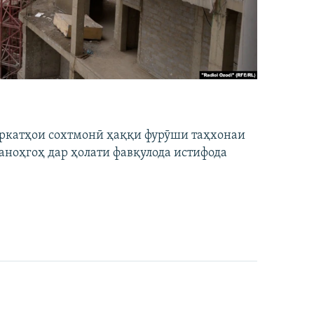
ширкатҳои сохтмонӣ ҳаққи фурӯши таҳхонаи
аноҳгоҳ дар ҳолати фавқулода истифода