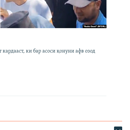
кардааст, ки бар асоси қонуни афв озод