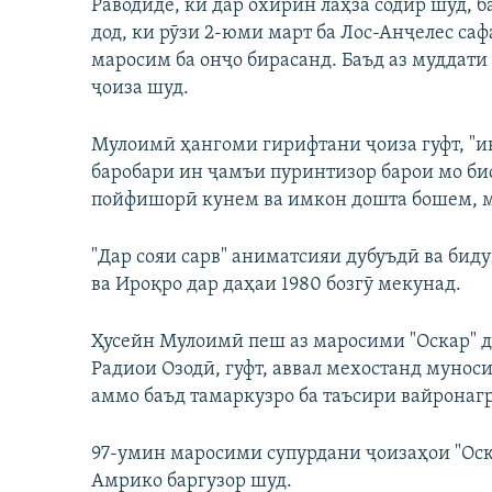
Раводиде, ки дар охирин лаҳза содир шуд,
дод, ки рӯзи 2-юми март ба Лос-Анҷелес сафа
маросим ба онҷо бирасанд. Баъд аз муддат
ҷоиза шуд.
Мулоимӣ ҳангоми гирифтани ҷоиза гуфт, "ин
баробари ин ҷамъи пуринтизор барои мо бисё
пойфишорӣ кунем ва имкон дошта бошем, му
"Дар сояи сарв" аниматсияи дубуъдӣ ва бид
ва Ироқро дар даҳаи 1980 бозгӯ мекунад.
Ҳусейн Мулоимӣ пеш аз маросими "Оскар" д
Радиои Озодӣ, гуфт, аввал мехостанд мунос
аммо баъд тамаркузро ба таъсири вайронагр
97-умин маросими супурдани ҷоизаҳои "Ос
Амрико баргузор шуд.