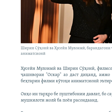
ГУЗОРИШҲОИ РАДИОӢ
Ширин Сӯҳонӣ ва Ҳусейн Мулоимӣ, барандагони ҷ
аниматсионӣ
Ҳусейн Мулоимӣ ва Ширин Сӯҳонӣ, филмсоз
ҷашнвораи "Оскар" аз даст диҳанд, аммо
беҳтарин филми кӯтоҳи аниматсионӣ эътир
Онҳо ин тарҳро бе пуштибонии давлат, бо с
мушкилоти молӣ ба поён расондаанд.