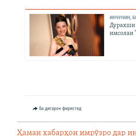
ИНЧУНИН, Б
Дурахши 
имсолаи 
Ба дигарон фиристед
Ҳамаи хабарҳои имрӯзро дар и