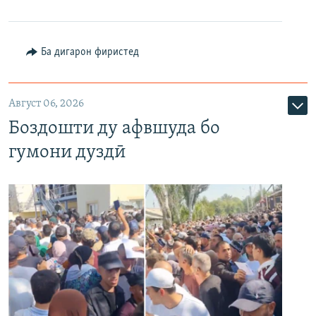
Ба дигарон фиристед
Август 06, 2026
Боздошти ду афвшуда бо
гумони дуздӣ