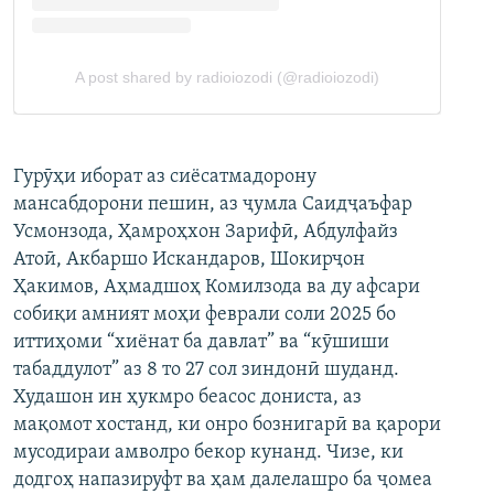
Гурӯҳи иборат аз сиёсатмадорону
мансабдорони пешин, аз ҷумла Саидҷаъфар
Усмонзода, Ҳамроҳхон Зарифӣ, Абдулфайз
Атоӣ, Акбаршо Искандаров, Шокирҷон
Ҳакимов, Аҳмадшоҳ Комилзода ва ду афсари
собиқи амният моҳи феврали соли 2025 бо
иттиҳоми “хиёнат ба давлат” ва “кӯшиши
табаддулот” аз 8 то 27 сол зиндонӣ шуданд.
Худашон ин ҳукмро беасос дониста, аз
мақомот хостанд, ки онро бознигарӣ ва қарори
мусодираи амволро бекор кунанд. Чизе, ки
додгоҳ напазируфт ва ҳам далелашро ба ҷомеа