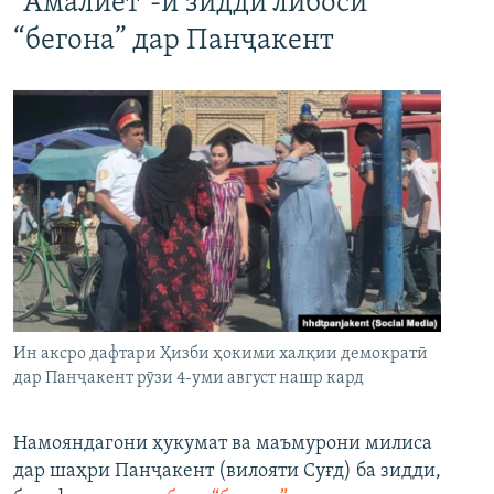
"Амалиёт"-и зидди либоси
“бегона” дар Панҷакент
Ин аксро дафтари Ҳизби ҳокими халқии демократӣ
дар Панҷакент рӯзи 4-уми август нашр кард
Намояндагони ҳукумат ва маъмурони милиса
дар шаҳри Панҷакент (вилояти Суғд) ба зидди,