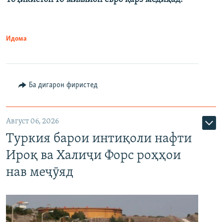
Идома
Ба дигарон фиристед
Август 06, 2026
Туркия барои интиқоли нафти
Ироқ ва Халиҷи Форс роҳҳои
нав меҷӯяд