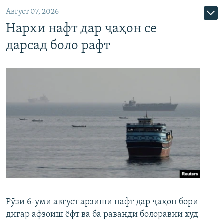
Август 07, 2026
Нархи нафт дар ҷаҳон се
дарсад боло рафт
Рӯзи 6-уми август арзиши нафт дар ҷаҳон бори
дигар афзоиш ёфт ва ба раванди болоравии худ