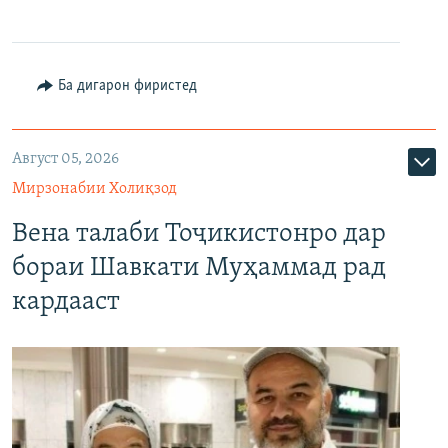
Ба дигарон фиристед
Август 05, 2026
Мирзонабии Холиқзод
Вена талаби Тоҷикистонро дар
бораи Шавкати Муҳаммад рад
кардааст