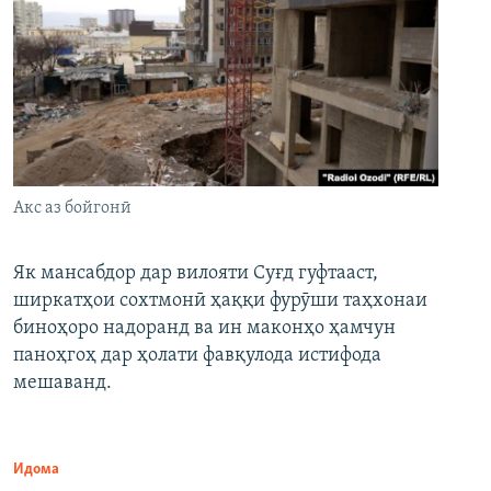
Акс аз бойгонӣ
Як мансабдор дар вилояти Суғд гуфтааст,
ширкатҳои сохтмонӣ ҳаққи фурӯши таҳхонаи
биноҳоро надоранд ва ин маконҳо ҳамчун
паноҳгоҳ дар ҳолати фавқулода истифода
мешаванд.
Идома