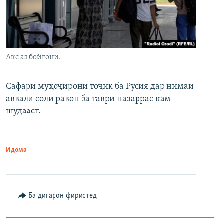
Акс аз бойгонӣ.
Сафари муҳоҷирони тоҷик ба Русия дар нимаи
аввали соли равон ба таври назаррас кам
шудааст.
Идома
Ба дигарон фиристед