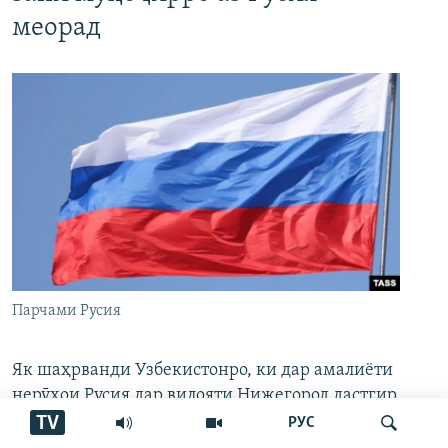
меорад
Парчами Русия
Як шаҳрванди Узбекистонро, ки дар амалиёти
нерӯҳои Русия дар вилояти Нижегород дастгир
шудааст, ба зодгоҳаш меоранд.
TV
РУС