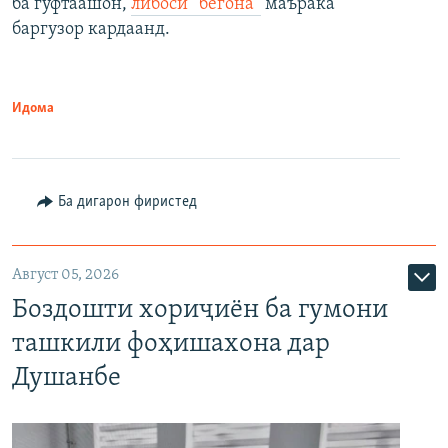
ба гуфтаашон,
либоси “бегона”
маърака
баргузор кардаанд.
Идома
Ба дигарон фиристед
Август 05, 2026
Боздошти хориҷиён ба гумони
ташкили фоҳишахона дар
Душанбе