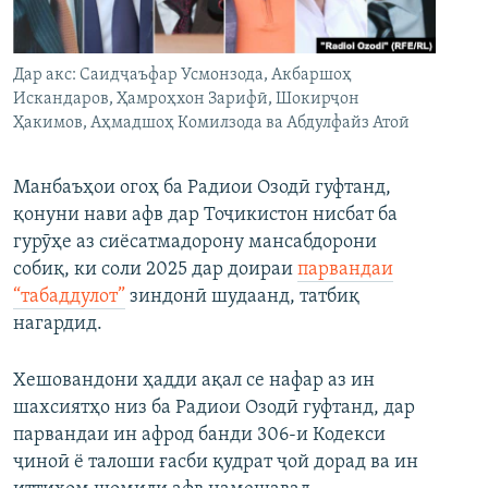
ГУЗОРИШҲОИ РАДИОӢ
Русский
Дар акс: Саидҷаъфар Усмонзода, Акбаршоҳ
ПАЙГИРӢ КУНЕД
Искандаров, Ҳамроҳхон Зарифӣ, Шокирҷон
Ҳакимов, Аҳмадшоҳ Комилзода ва Абдулфайз Атоӣ
Манбаъҳои огоҳ ба Радиои Озодӣ гуфтанд,
қонуни нави афв дар Тоҷикистон нисбат ба
гурӯҳе аз сиёсатмадорону мансабдорони
Ҳамаи сомонаҳои RFE/RL
собиқ, ки соли 2025 дар доираи
парвандаи
“табаддулот”
зиндонӣ шудаанд, татбиқ
нагардид.
Хешовандони ҳадди ақал се нафар аз ин
шахсиятҳо низ ба Радиои Озодӣ гуфтанд, дар
парвандаи ин афрод банди 306-и Кодекси
ҷиноӣ ё талоши ғасби қудрат ҷой дорад ва ин