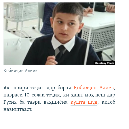
Қобилҷон Алиев
Як шоири тоҷик дар бораи
Қобилҷон Алиев
,
навраси 10-солаи тоҷик, ки ҳашт моҳ пеш дар
Русия ба таври ваҳшиёна
кушта шуд
, китоб
навиштааст.