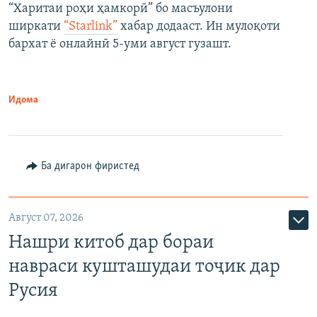
“Харитаи роҳи ҳамкорӣ” бо масъулони
ширкати
“Starlink”
хабар додааст. Ин мулоқоти
бархат ё онлайнӣ 5-уми август гузашт.
Идома
Ба дигарон фиристед
Август 07, 2026
Нашри китоб дар бораи
навраси кушташудаи тоҷик дар
Русия