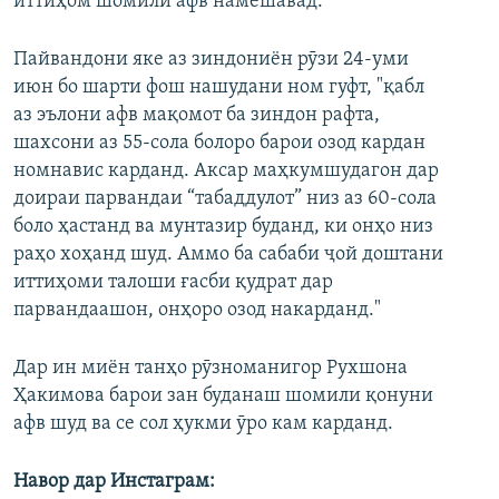
иттиҳом шомили афв намешавад.
Пайвандони яке аз зиндониён рӯзи 24-уми
июн бо шарти фош нашудани ном гуфт, "қабл
аз эълони афв мақомот ба зиндон рафта,
шахсони аз 55-сола болоро барои озод кардан
номнавис карданд. Аксар маҳкумшудагон дар
доираи парвандаи “табаддулот” низ аз 60-сола
боло ҳастанд ва мунтазир буданд, ки онҳо низ
раҳо хоҳанд шуд. Аммо ба сабаби ҷой доштани
иттиҳоми талоши ғасби қудрат дар
парвандаашон, онҳоро озод накарданд."
Дар ин миён танҳо рӯзноманигор Рухшона
Ҳакимова барои зан буданаш шомили қонуни
афв шуд ва се сол ҳукми ӯро кам карданд.
Навор дар Инстаграм: