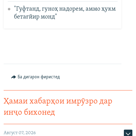
"Гуфтанд, гуноҳ надорем, аммо ҳукм
бетағйир монд"
Ба дигарон фиристед
Ҳамаи хабарҳои имрӯзро дар
инҷо бихонед
Август 07, 2026