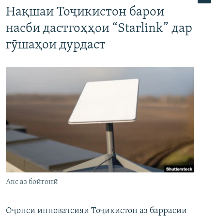
Нақшаи Тоҷикистон барои
насби дастгоҳҳои “Starlink” дар
гӯшаҳои дурдаст
Акс аз бойгонӣ
Оҷонси инноватсияи Тоҷикистон аз баррасии