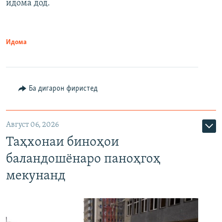
идома дод.
Идома
Ба дигарон фиристед
Август 06, 2026
Таҳхонаи биноҳои
баландошёнаро паноҳгоҳ
мекунанд