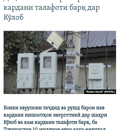
кардани талафоти барқ дар
Кӯлоб
Бонки аврупоии таҷдид ва рушд барои нав
кардани иншоотҳои энергетикӣ дар шаҳри
Кӯлоб ва кам кардани талафоти барқ, ба
Тоҷикистон 10 миллион евро қарз медиҳад.