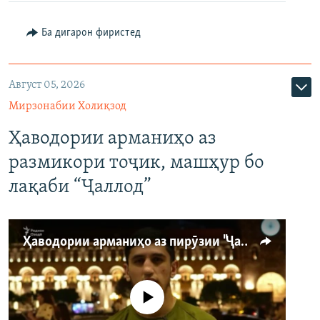
Ба дигарон фиристед
Август 05, 2026
Мирзонабии Холиқзод
Ҳаводории арманиҳо аз
размикори тоҷик, машҳур бо
лақаби “Ҷаллод”
Ҳаводории арманиҳо аз пирӯзии "Ҷаллод"-и тоҷик
Феълан кор намекунад