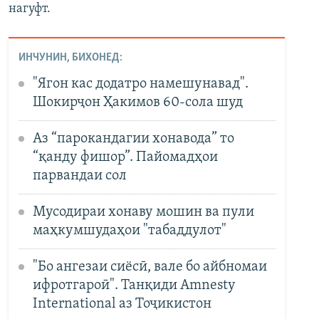
нагуфт.
ИНЧУНИН, БИХОНЕД:
"Ягон кас додатро намешунавад".
Шокирҷон Ҳакимов 60-сола шуд
Аз “парокандагии хонавода” то
“қанду фишор”. Пайомадҳои
парвандаи сол
Мусодираи хонаву мошин ва пули
маҳкумшудаҳои "табаддулот"
"Бо ангезаи сиёсӣ, вале бо айбномаи
ифротгароӣ". Танқиди Amnesty
International аз Тоҷикистон