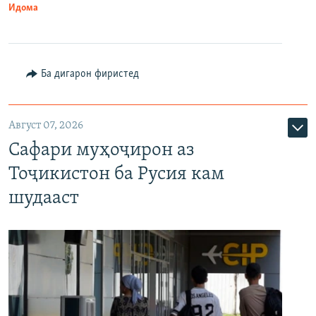
Идома
Ба дигарон фиристед
Август 07, 2026
Сафари муҳоҷирон аз
Тоҷикистон ба Русия кам
шудааст