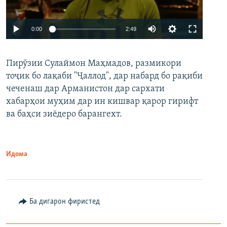
Auto
0:00
2:49
240p
Пирӯзии Сулаймон Маҳмадов, размикори
360p
тоҷик бо лақаби "Ҷаллод", дар набард бо рақиби
480p
Auto
240p
360p
480p
чеченаш дар Арманистон дар сархати
720p
хабарҳои муҳим дар ин кишвар қарор гирифт
720p
1080p
ва баҳси зиёдеро барангехт.
1080p
Идома
Ба дигарон фиристед