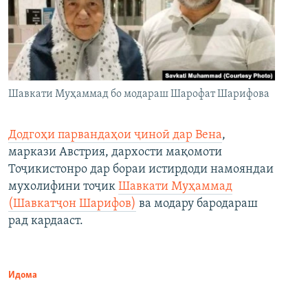
Шавкати Муҳаммад бо модараш Шарофат Шарифова
Додгоҳи парвандаҳои ҷиноӣ дар Вена
,
маркази Австрия, дархости мақомоти
Тоҷикистонро дар бораи истирдоди намояндаи
мухолифини тоҷик
Шавкати Муҳаммад
(Шавкатҷон Шарифов)
ва модару бародараш
рад кардааст.
Идома