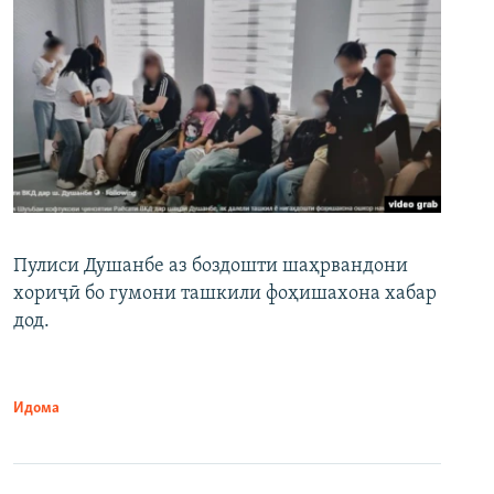
Пулиси Душанбе аз боздошти шаҳрвандони
хориҷӣ бо гумони ташкили фоҳишахона хабар
дод.
Идома