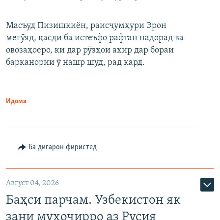
Масъуд Пизишкиён, раисҷумҳури Эрон
мегӯяд, қасди ба истеъфо рафтан надорад ва
овозаҳоеро, ки дар рӯзҳои ахир дар бораи
барканории ӯ нашр шуд, рад кард.
Идома
Ба дигарон фиристед
Август 04, 2026
Баҳси парчам. Узбекистон як
зани муҳоҷирро аз Русия