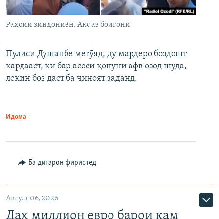
Раҳоии зиндониён. Акс аз бойгонӣ
Пулиси Душанбе мегӯяд, ду мардеро боздошт
кардааст, ки бар асоси қонуни афв озод шуда,
лекин боз даст ба ҷиноят заданд.
Идома
Ба дигарон фиристед
Август 06, 2026
Даҳ миллион евро барои кам