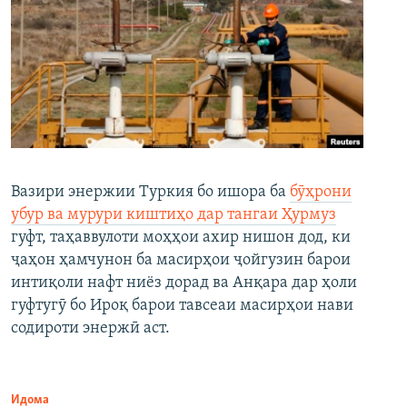
Вазири энержии Туркия бо ишора ба
бӯҳрони
убур ва мурури киштиҳо дар тангаи Ҳурмуз
гуфт, таҳаввулоти моҳҳои ахир нишон дод, ки
ҷаҳон ҳамчунон ба масирҳои ҷойгузин барои
интиқоли нафт ниёз дорад ва Анқара дар ҳоли
гуфтугӯ бо Ироқ барои тавсеаи масирҳои нави
содироти энержӣ аст.
Идома