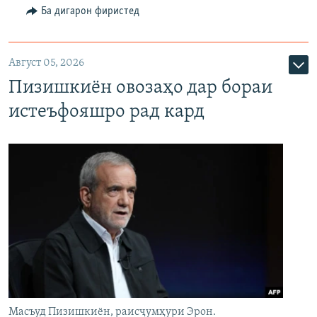
Ба дигарон фиристед
Август 05, 2026
Пизишкиён овозаҳо дар бораи
истеъфояшро рад кард
Масъуд Пизишкиён, раисҷумҳури Эрон.