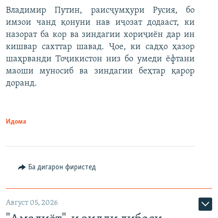
Владимир Путин, раисҷумҳури Русия, бо
имзои чанд қонуни нав иҷозат додааст, ки
назорат ба кор ва зиндагии хориҷиён дар ин
кишвар сахттар шавад. Ҷое, ки садҳо ҳазор
шаҳрванди Тоҷикистон низ бо умеди ёфтани
маоши муносиб ва зиндагии беҳтар қарор
доранд.
Идома
Ба дигарон фиристед
Август 05, 2026