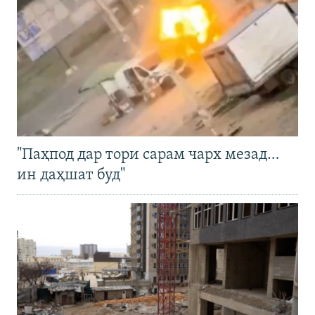
"Паҳпод дар тори сарам чарх мезад…
ин даҳшат буд"