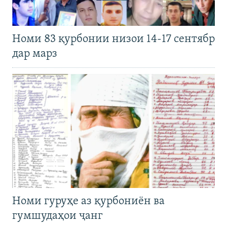
Номи 83 қурбонии низои 14-17 сентябр
дар марз
Номи гуруҳе аз қурбониён ва
гумшудаҳои ҷанг