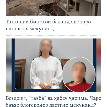
Таҳхонаи биноҳои баландошёнаро
паноҳгоҳ мекунанд
Боздошт, “тавба” ва ҳабсу ҷарима. Чаро
баъзе блогеронро дастгир мекунанд?