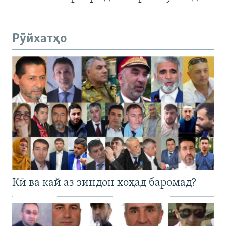
Рӯйхатҳо
Кӣ ва кай аз зиндон хоҳад баромад?