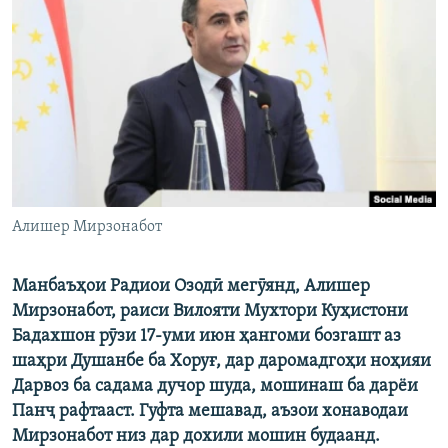
ГУЗОРИШҲОИ РАДИОӢ
Русский
ПАЙГИРӢ КУНЕД
Ҳамаи сомонаҳои RFE/RL
Алишер Мирзонабот
Манбаъҳои Радиои Озодӣ мегӯянд, Алишер
Мирзонабот, раиси Вилояти Мухтори Куҳистони
Бадахшон рӯзи 17-уми июн ҳангоми бозгашт аз
шаҳри Душанбе ба Хоруғ, дар даромадгоҳи ноҳияи
Дарвоз ба садама дучор шуда, мошинаш ба дарёи
Панҷ рафтааст. Гуфта мешавад, аъзои хонаводаи
Мирзонабот низ дар дохили мошин будаанд.