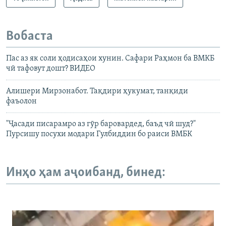
Вобаста
Пас аз як соли ҳодисаҳои хунин. Сафари Раҳмон ба ВМКБ
чӣ тафовут дошт? ВИДЕО
Алишери Мирзонабот. Тақдири ҳукумат, танқиди
фаъолон
"Ҷасади писарамро аз гӯр баровардед, баъд чӣ шуд?"
Пурсишу посухи модари Гулбиддин бо раиси ВМБК
Инҳо ҳам аҷоибанд, бинед: