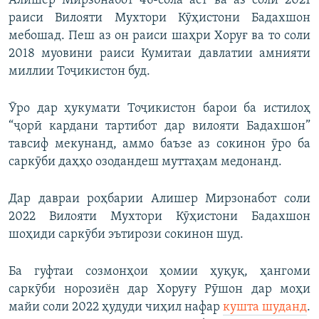
Алишер Мирзонабот 46-сола аст ва аз соли 2021
раиси Вилояти Мухтори Кӯҳистони Бадахшон
мебошад. Пеш аз он раиси шаҳри Хоруғ ва то соли
2018 муовини раиси Кумитаи давлатии амнияти
миллии Тоҷикистон буд.
Ӯро дар ҳукумати Тоҷикистон барои ба истилоҳ
“ҷорӣ кардани тартибот дар вилояти Бадахшон”
тавсиф мекунанд, аммо баъзе аз сокинон ӯро ба
саркӯби даҳҳо озодандеш муттаҳам медонанд.
Дар давраи роҳбарии Алишер Мирзонабот соли
2022 Вилояти Мухтори Кӯҳистони Бадахшон
шоҳиди саркӯби эътирози сокинон шуд.
Ба гуфтаи созмонҳои ҳомии ҳуқуқ, ҳангоми
саркӯби норозиён дар Хоруғу Рӯшон дар моҳи
майи соли 2022 ҳудуди чиҳил нафар
кушта шуданд
.