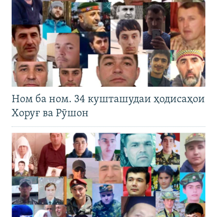
Ном ба ном. 34 кушташудаи ҳодисаҳои
Хоруғ ва Рӯшон