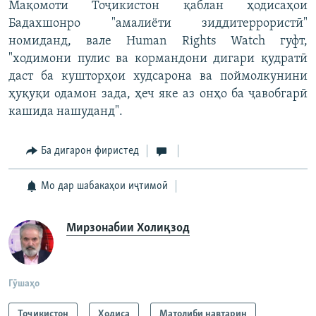
Мақомоти Тоҷикистон қаблан ҳодисаҳои
Бадахшонро "амалиёти зиддитеррористӣ"
номиданд, вале Human Rights Watch гуфт,
"ходимони пулис ва кормандони дигари қудратӣ
даст ба кушторҳои худсарона ва поймолкунини
ҳуқуқи одамон зада, ҳеч яке аз онҳо ба ҷавобгарӣ
кашида нашуданд".
Ба дигарон фиристед
Мо дар шабакаҳои иҷтимоӣ
Мирзонабии Холиқзод
Гӯшаҳо
Тоҷикистон
Ҳодиса
Матолиби навтарин