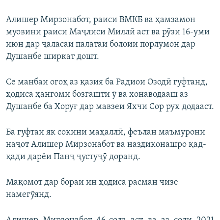
Алишер Мирзонабот, раиси ВМКБ ва ҳамзамон
муовини раиси Маҷлиси Миллӣ аст ва рӯзи 16-уми
июн дар ҷаласаи палатаи болоии порлумон дар
Душанбе ширкат дошт.
Се манбаи огоҳ аз қазия ба Радиои Озодӣ гуфтанд,
ҳодиса ҳангоми бозгашти ӯ ва хонаводааш аз
Душанбе ба Хоруғ дар мавзеи Яхчи Сор рух додааст.
Ба гуфтаи як сокини маҳаллӣ, феълан маъмурони
наҷот Алишер Мирзонабот ва наздиконашро қад-
қади дарёи Панҷ ҷустуҷӯ доранд.
Мақомот дар бораи ин ҳодиса расман чизе
намегӯянд.