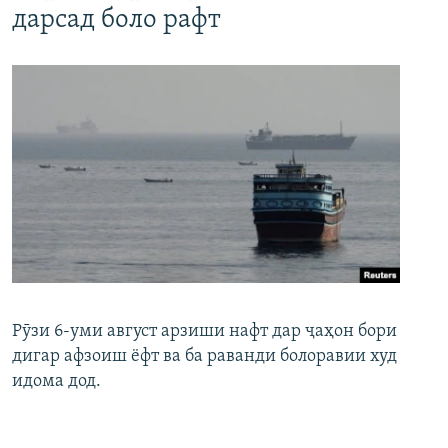
дарсад боло рафт
Рӯзи 6-уми август арзиши нафт дар ҷаҳон бори
дигар афзоиш ёфт ва ба раванди болоравии худ
идома дод.