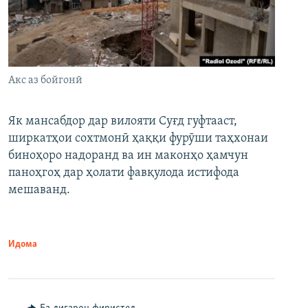
Акс аз бойгонӣ
Як мансабдор дар вилояти Суғд гуфтааст,
ширкатҳои сохтмонӣ ҳаққи фурӯши таҳхонаи
биноҳоро надоранд ва ин маконҳо ҳамчун
паноҳгоҳ дар ҳолати фавқулода истифода
мешаванд.
Идома