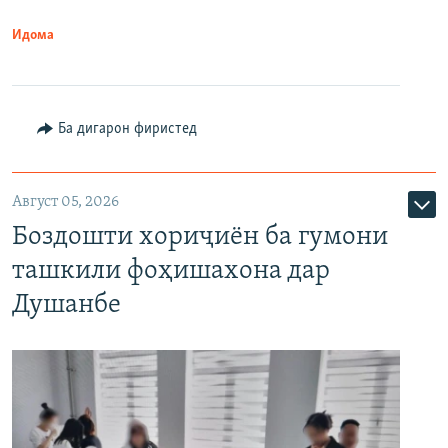
Идома
Ба дигарон фиристед
Август 05, 2026
Боздошти хориҷиён ба гумони
ташкили фоҳишахона дар
Душанбе