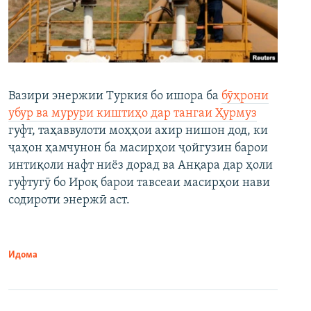
Вазири энержии Туркия бо ишора ба
бӯҳрони
убур ва мурури киштиҳо дар тангаи Ҳурмуз
гуфт, таҳаввулоти моҳҳои ахир нишон дод, ки
ҷаҳон ҳамчунон ба масирҳои ҷойгузин барои
интиқоли нафт ниёз дорад ва Анқара дар ҳоли
гуфтугӯ бо Ироқ барои тавсеаи масирҳои нави
содироти энержӣ аст.
Идома