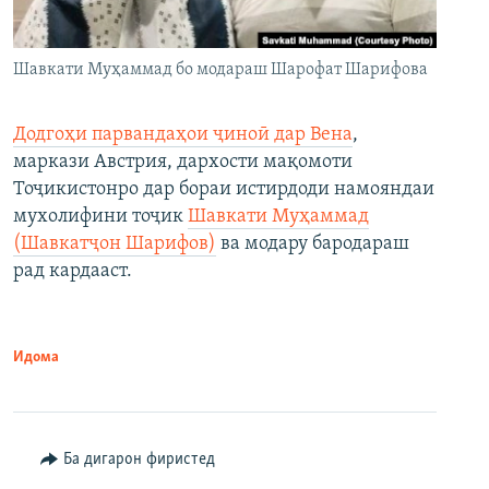
Шавкати Муҳаммад бо модараш Шарофат Шарифова
Додгоҳи парвандаҳои ҷиноӣ дар Вена
,
маркази Австрия, дархости мақомоти
Тоҷикистонро дар бораи истирдоди намояндаи
мухолифини тоҷик
Шавкати Муҳаммад
(Шавкатҷон Шарифов)
ва модару бародараш
рад кардааст.
Идома
Ба дигарон фиристед