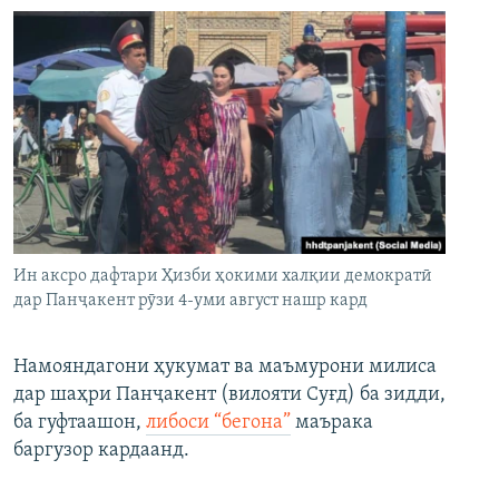
Ин аксро дафтари Ҳизби ҳокими халқии демократӣ
дар Панҷакент рӯзи 4-уми август нашр кард
Намояндагони ҳукумат ва маъмурони милиса
дар шаҳри Панҷакент (вилояти Суғд) ба зидди,
ба гуфтаашон,
либоси “бегона”
маърака
баргузор кардаанд.