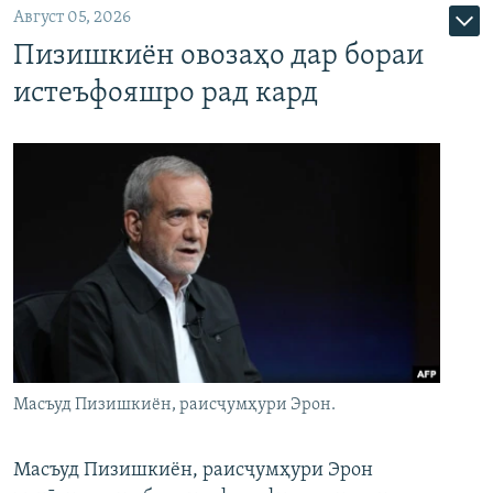
Август 05, 2026
Пизишкиён овозаҳо дар бораи
истеъфояшро рад кард
Масъуд Пизишкиён, раисҷумҳури Эрон.
Масъуд Пизишкиён, раисҷумҳури Эрон