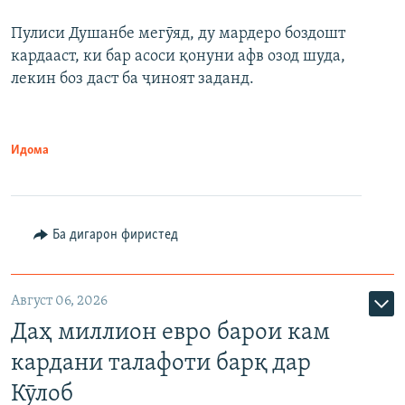
Пулиси Душанбе мегӯяд, ду мардеро боздошт
кардааст, ки бар асоси қонуни афв озод шуда,
лекин боз даст ба ҷиноят заданд.
Идома
Ба дигарон фиристед
Август 06, 2026
Даҳ миллион евро барои кам
кардани талафоти барқ дар
Кӯлоб