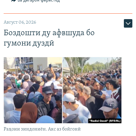
Ба дигарон фиристед
Август 06, 2026
Боздошти ду афвшуда бо
гумони дуздӣ
Раҳоии зиндониён. Акс аз бойгонӣ