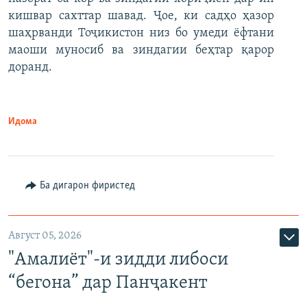
кишвар сахттар шавад. Ҷое, ки садҳо ҳазор
шаҳрванди Тоҷикистон низ бо умеди ёфтани
маоши муносиб ва зиндагии беҳтар қарор
доранд.
Идома
Ба дигарон фиристед
Август 05, 2026
"Амалиёт"-и зидди либоси
“бегона” дар Панҷакент