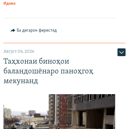
Идома
Ба дигарон фиристед
Август 06, 2026
Таҳхонаи биноҳои
баландошёнаро паноҳгоҳ
мекунанд