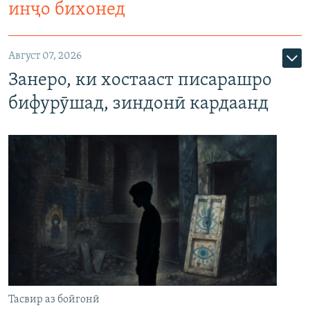
инҷо бихонед
Август 07, 2026
Занеро, ки хостааст писарашро
бифурӯшад, зиндонӣ кардаанд
Тасвир аз бойгонӣ