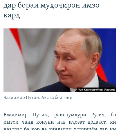
дар бораи муҳоҷирон имзо
кард
Владимир Путин. Акс аз бойгонӣ
Владимир Путин, раисҷумҳури Русия, бо
имзои чанд қонуни нав иҷозат додааст, ки
назорат ба кор ва зиндагии хориҷиён дар ин