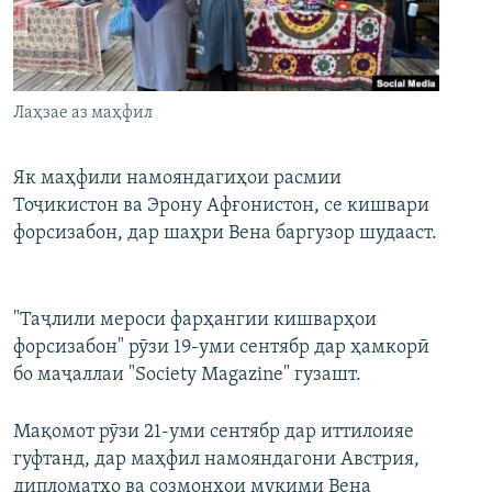
ГУЗОРИШҲОИ РАДИОӢ
Русский
ПАЙГИРӢ КУНЕД
Лаҳзае аз маҳфил
Як маҳфили намояндагиҳои расмии
Тоҷикистон ва Эрону Афғонистон, се кишвари
форсизабон, дар шаҳри Вена баргузор шудааст.
Ҳамаи сомонаҳои RFE/RL
"Таҷлили мероси фарҳангии кишварҳои
форсизабон" рӯзи 19-уми сентябр дар ҳамкорӣ
бо маҷаллаи "Society Magazine" гузашт.
Мақомот рӯзи 21-уми сентябр дар иттилоияе
гуфтанд, дар маҳфил намояндагони Австрия,
дипломатҳо ва созмонҳои муқими Вена