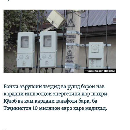
Бонки аврупоии таҷдид ва рушд барои нав
кардани иншоотҳои энергетикӣ дар шаҳри
Кӯлоб ва кам кардани талафоти барқ, ба
Тоҷикистон 10 миллион евро қарз медиҳад.