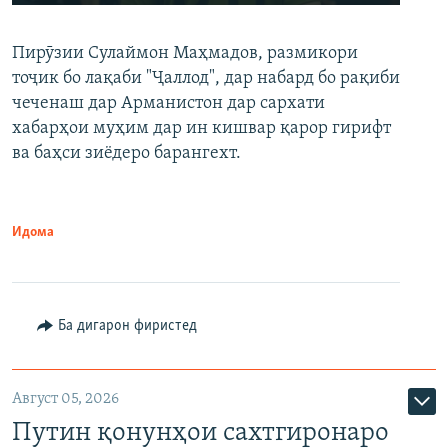
240p
Пирӯзии Сулаймон Маҳмадов, размикори
360p
тоҷик бо лақаби "Ҷаллод", дар набард бо рақиби
480p
Auto
240p
360p
480p
чеченаш дар Арманистон дар сархати
720p
хабарҳои муҳим дар ин кишвар қарор гирифт
720p
1080p
ва баҳси зиёдеро барангехт.
1080p
Идома
Ба дигарон фиристед
Август 05, 2026
Путин қонунҳои сахтгиронаро