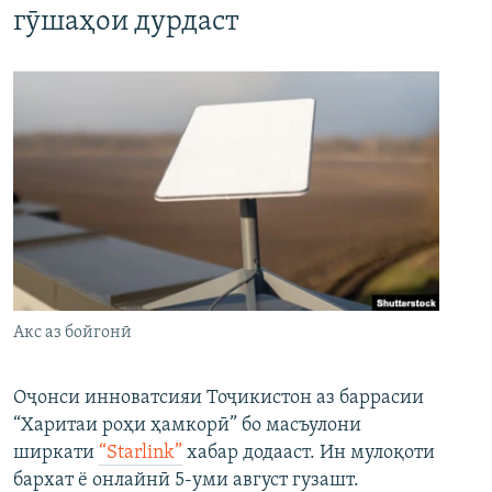
гӯшаҳои дурдаст
Акс аз бойгонӣ
Оҷонси инноватсияи Тоҷикистон аз баррасии
“Харитаи роҳи ҳамкорӣ” бо масъулони
ширкати
“Starlink”
хабар додааст. Ин мулоқоти
бархат ё онлайнӣ 5-уми август гузашт.