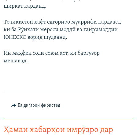
ширкат карданд.
Тоҷикистон ҳафт ёдгориро муаррифӣ кардааст,
ки ба Рӯйхати мероси моддӣ ва ғайримоддии
ЮНЕСКО ворид шудаанд.
Ин маҳфил соли сеюм аст, ки баргузор
мешавад.
Ба дигарон фиристед
Ҳамаи хабарҳои имрӯзро дар