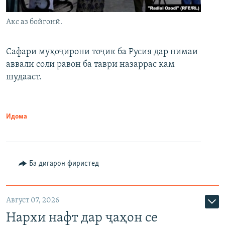
Акс аз бойгонӣ.
Сафари муҳоҷирони тоҷик ба Русия дар нимаи
аввали соли равон ба таври назаррас кам
шудааст.
Идома
Ба дигарон фиристед
Август 07, 2026
Нархи нафт дар ҷаҳон се