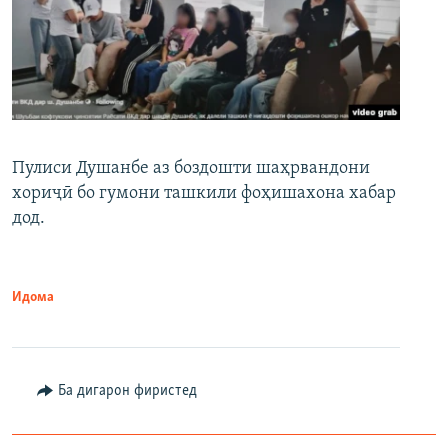
Пулиси Душанбе аз боздошти шаҳрвандони
хориҷӣ бо гумони ташкили фоҳишахона хабар
дод.
Идома
Ба дигарон фиристед