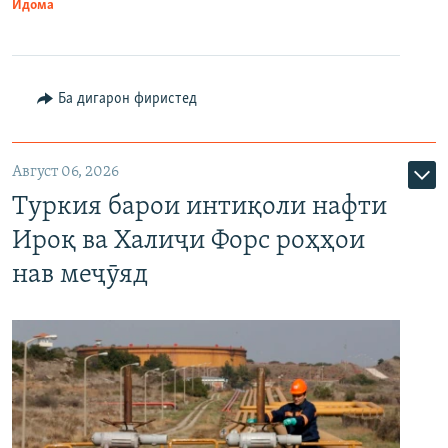
Идома
Ба дигарон фиристед
Август 06, 2026
Туркия барои интиқоли нафти
Ироқ ва Халиҷи Форс роҳҳои
нав меҷӯяд