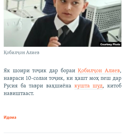
Қобилҷон Алиев
Як шоири тоҷик дар бораи
Қобилҷон Алиев
,
навраси 10-солаи тоҷик, ки ҳашт моҳ пеш дар
Русия ба таври ваҳшиёна
кушта шуд
, китоб
навиштааст.
Идома