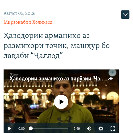
Август 05, 2026
Мирзонабии Холиқзод
Ҳаводории арманиҳо аз
размикори тоҷик, машҳур бо
лақаби “Ҷаллод”
Ҳаводории арманиҳо аз пирӯзии "Ҷаллод"-и тоҷик
Феълан кор намекунад
Auto
0:00
2:49