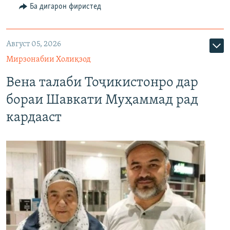
Ба дигарон фиристед
Август 05, 2026
Мирзонабии Холиқзод
Вена талаби Тоҷикистонро дар
бораи Шавкати Муҳаммад рад
кардааст