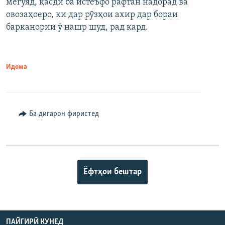
мегӯяд, қасди ба истеъфо рафтан надорад ва
овозаҳоеро, ки дар рӯзҳои ахир дар бораи
барканории ӯ нашр шуд, рад кард.
Идома
Ба дигарон фиристед
Ёфтҳои бештар
ПАЙГИРӢ КУНЕД