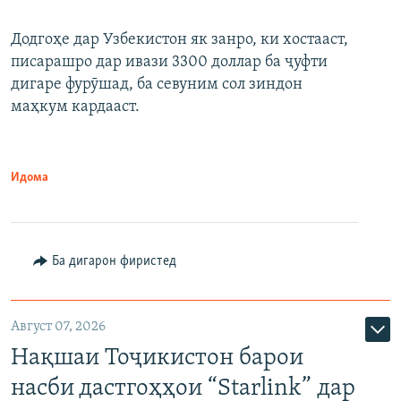
Додгоҳе дар Узбекистон як занро, ки хостааст,
писарашро дар ивази 3300 доллар ба ҷуфти
дигаре фурӯшад, ба севуним сол зиндон
маҳкум кардааст.
Идома
Ба дигарон фиристед
Август 07, 2026
Нақшаи Тоҷикистон барои
насби дастгоҳҳои “Starlink” дар