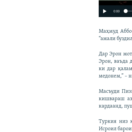
0:00
Маҳмуд Аббо
“амали буздил
Дар Эрон мот
Эрон, ваъда 
ки дар қалам
медонем,” – н
Масъуди Пизи
кишвараш аз
кардаанд, пу
Туркия низ 
Исроил барои