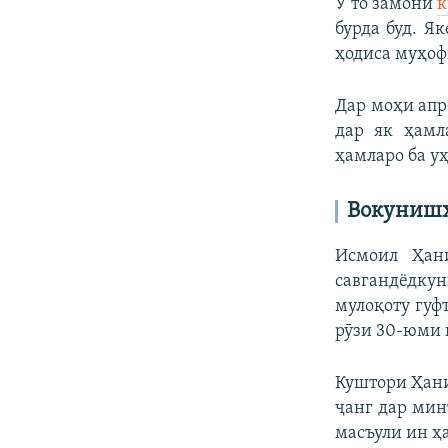
Ӯ то замони
к
бурда буд. Я
ҳодиса муҳоф
Дар моҳи апр
дар як ҳамл
ҳамларо ба у
Вокунишҳ
Исмоил Ҳан
савгандёдк
мулоқоту гуф
рӯзи 30-юми 
Куштори Ҳани
ҷанг дар мин
масъули ин ҳа