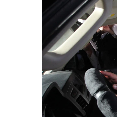
ГУЗОРИШҲОИ РАДИОӢ