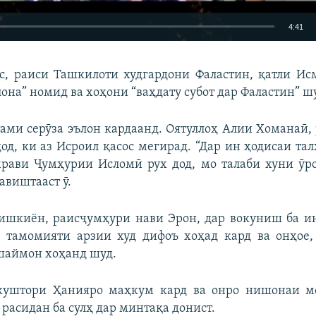
4:41
EMBED
БА ДИГАРОН 
с, раиси Ташкилоти худгардони Фаластин, қатли Ис
она” номид ва хоҳони “ваҳдату субот дар Фаластин” ш
ами серӯза эълон кардаанд. Оятуллоҳ Алии Хоманаӣ,
дод, ки аз Исроил қасос мегирад. “Дар ин ҳодисаи тал
Auto
240p
360p
480p
рави Ҷумҳурии Исломӣ рух дод, мо талаби хуни ӯр
720p
1080p
авиштааст ӯ.
шкиён, раисҷумҳури нави Эрон, дар вокуниш ба ин
 тамомияти арзии худ дифоъ хоҳад кард ва онҳое,
шаймон хоҳанд шуд.
куштори Ҳанияро маҳкум кард ва онро нишонаи м
 расидан ба сулҳ дар минтақа донист.