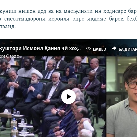
куниш нишон дод ва на масъулияти ин ҳодисаро бар
аз сиёсатмадорони исроилӣ онро иқдоме барои беҳ
таанд.
Пайомади куштори Исмоил Ҳания чӣ хоҳад буд?
EMBED
БА ДИГА
ои Озодӣ
Феълан кор намекунад