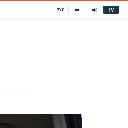
TV
РУС