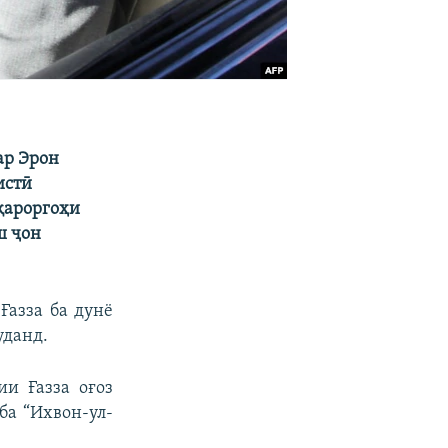
ар Эрон
истӣ
қароргоҳи
ш ҷон
Ғазза ба дунё
уданд.
и Ғазза оғоз
ба “Ихвон-ул-