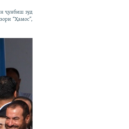
 ин ҷунбиш зуд
зори “Ҳамос”,