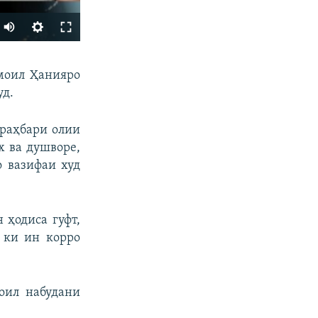
Auto
240p
ФИРИСТЕД
моил Ҳанияро
360p
уд.
480p
720p
 раҳбари олии
х ва душворе,
1080p
о вазифаи худ
px
бар
 ҳодиса гуфт,
 ки ин корро
оил набудани