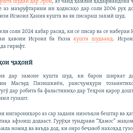
ушта шудан дар Эрон
, аз чанд ҳамлаи ҳадафмандона ҷ
ке аз маъруфтарини ин ҳодисаҳо дар соли 2006 рух до
изи Исмоил Ҳания кушта ва як писараш захмӣ шуд.
ели соли 2024 хабар расид, ки се писар ва се набераи
аи ҳавоии Исроил ба Ғазза
кушта шудаанд
. Исрои
ҳда гирифт.
ои ҷаҳонӣ
ия дар замоне кушта шуд, ки барои ширкат д
унии Масъуд Пизишкиён, раисҷумҳури тозаинтих
тугӯ дар робита ба фаластиниҳо дар Теҳрон қарор дош
июл гузашт.
я нигарониҳоро аз сар задани низоъҳои бештар ва ҳа
тақа афзоиш додааст. Гурӯҳи тундрави “Ҳамос” мақо
мла номид ва ваъда дод, ки онро беҷавоб нахоҳад гуз