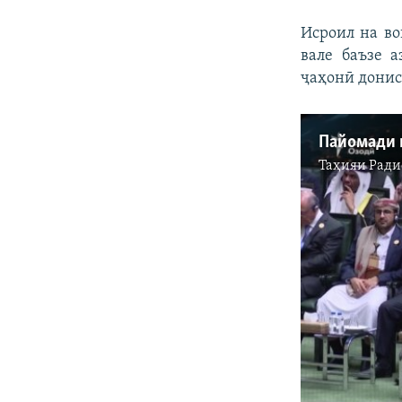
Исроил на во
вале баъзе 
ҷаҳонӣ донис
Таҳияи
Ради