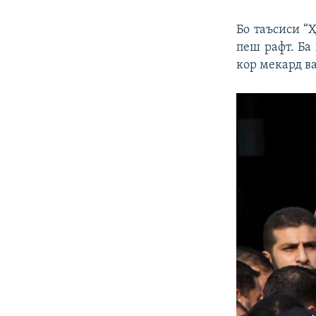
Бо таъсиси “Ҳ
пеш рафт. Ба
кор мекард в