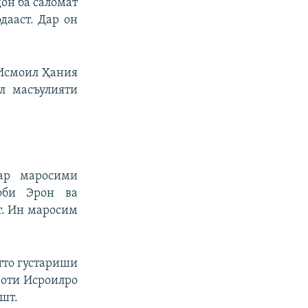
он ба саломат
дааст. Дар он
 Исмоил Ҳания
л масъулияти
ар маросими
оби Эрон ва
т. Ин маросим
тто густариши
моти Исроилро
ошт.