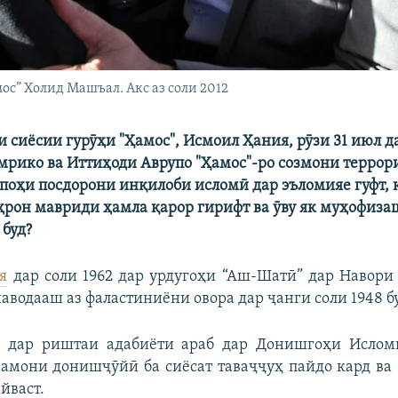
ос” Холид Машъал. Акс аз соли 2012
и сиёсии гурӯҳи "Ҳамос", Исмоил Ҳания, рӯзи 31 июл д
мрико ва Иттиҳоди Аврупо "Ҳамос"-ро созмони террор
поҳи посдорони инқилоби исломӣ дар эъломияе гуфт, 
ҳрон мавриди ҳамла қарор гирифт ва ӯву як муҳофиза
 буд?
я
дар соли 1962 дар урдугоҳи “Аш-Шатӣ” дар Навори 
наводааш аз фаластиниёни овора дар ҷанги соли 1948 б
о дар риштаи адабиёти араб дар Донишгоҳи Исломи
замони донишҷӯйӣ ба сиёсат таваҷҷуҳ пайдо кард ва 
йваст.