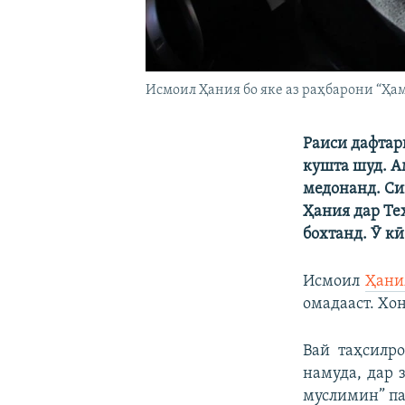
Исмоил Ҳания бо яке аз раҳбарони “Ҳам
Раиси дафтар
кушта шуд. А
медонанд. Си
Ҳания дар Те
бохтанд. Ӯ кӣ
Исмоил
Ҳани
омадааст. Хо
Вай таҳсилр
намуда, дар 
муслимин” па