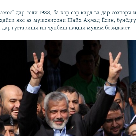
амос” дар соли 1988, ба кор сар кард ва дар сохтори
 ҳайси яке аз мушовирони Шайх Аҳмад Ёсин, бунёдгу
а дар густариши ин ҷунбиш нақши муҳим бозидааст.