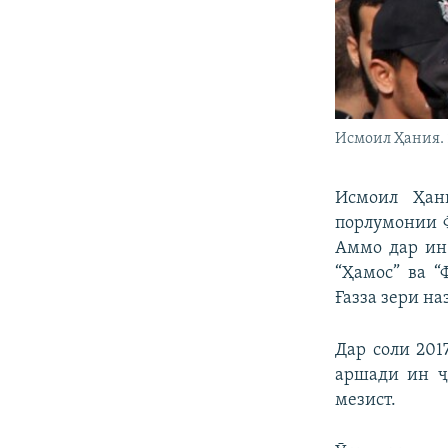
Исмоил Ҳания. 
Исмоил Ҳан
порлумонии Ф
Аммо дар ин
“Ҳамос” ва “
Ғазза зери на
Дар соли 201
аршади ин ҷ
мезист.