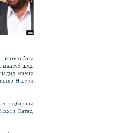
 интихоботи
н мансуб шуд.
 шадид миёни
 танҳо Навори
 аз раҳбарони
тахти Қатар,