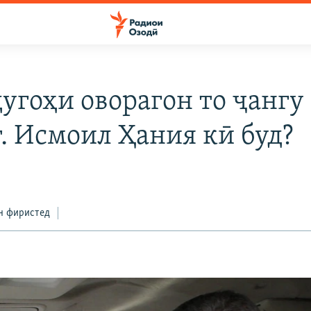
дугоҳи оворагон то ҷангу
т. Исмоил Ҳания кӣ буд?
н фиристед