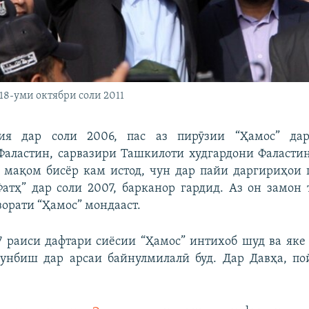
18-уми октябри соли 2011
ия дар соли 2006, пас аз пирӯзии “Ҳамос” дар
аластин, сарвазири Ташкилоти худгардони Фаласти
 мақом бисёр кам истод, чун дар пайи даргириҳои
Фатҳ” дар соли 2007, барканор гардид. Аз он замон
зорати “Ҳамос” мондааст.
7 раиси дафтари сиёсии “Ҳамос” интихоб шуд ва яке
унбиш дар арсаи байнулмилалӣ буд. Дар Давҳа, пой