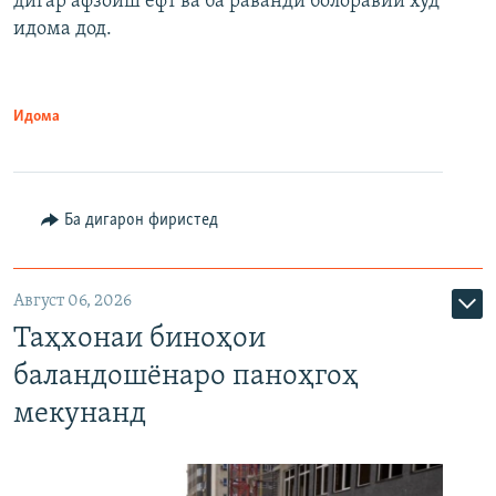
дигар афзоиш ёфт ва ба раванди болоравии худ
идома дод.
Идома
Ба дигарон фиристед
Август 06, 2026
Таҳхонаи биноҳои
баландошёнаро паноҳгоҳ
мекунанд