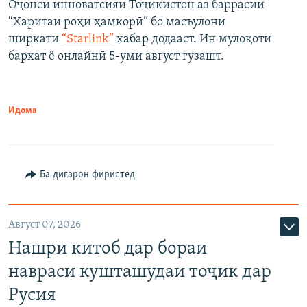
Оҷонси инноватсияи Тоҷикистон аз баррасии
“Харитаи роҳи ҳамкорӣ” бо масъулони
ширкати
“Starlink”
хабар додааст. Ин мулоқоти
бархат ё онлайнӣ 5-уми август гузашт.
Идома
Ба дигарон фиристед
Август 07, 2026
Нашри китоб дар бораи
навраси кушташудаи тоҷик дар
Русия