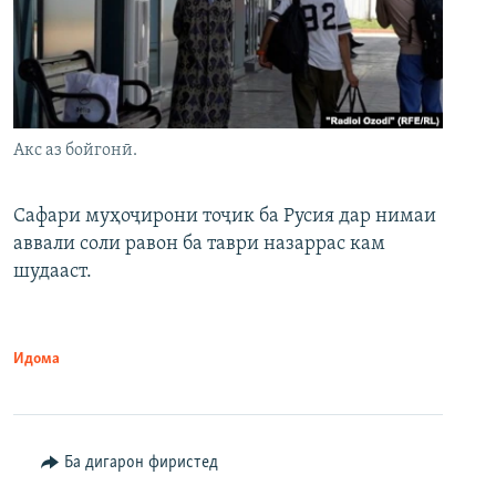
Акс аз бойгонӣ.
Сафари муҳоҷирони тоҷик ба Русия дар нимаи
аввали соли равон ба таври назаррас кам
шудааст.
Идома
Ба дигарон фиристед