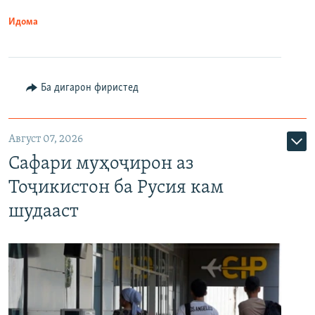
Идома
Ба дигарон фиристед
Август 07, 2026
Сафари муҳоҷирон аз
Тоҷикистон ба Русия кам
шудааст