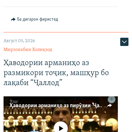
Ба дигарон фиристед
Август 05, 2026
Мирзонабии Холиқзод
Ҳаводории арманиҳо аз
размикори тоҷик, машҳур бо
лақаби “Ҷаллод”
Ҳаводории арманиҳо аз пирӯзии "Ҷаллод"-и тоҷик
Феълан кор намекунад