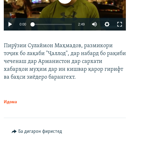
Auto
0:00
2:49
240p
Пирӯзии Сулаймон Маҳмадов, размикори
360p
тоҷик бо лақаби "Ҷаллод", дар набард бо рақиби
480p
Auto
240p
360p
480p
чеченаш дар Арманистон дар сархати
720p
хабарҳои муҳим дар ин кишвар қарор гирифт
720p
1080p
ва баҳси зиёдеро барангехт.
1080p
Идома
Ба дигарон фиристед