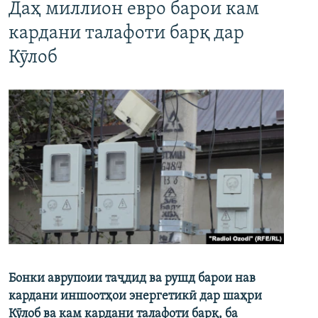
Даҳ миллион евро барои кам
кардани талафоти барқ дар
Кӯлоб
Бонки аврупоии таҷдид ва рушд барои нав
кардани иншоотҳои энергетикӣ дар шаҳри
Кӯлоб ва кам кардани талафоти барқ, ба