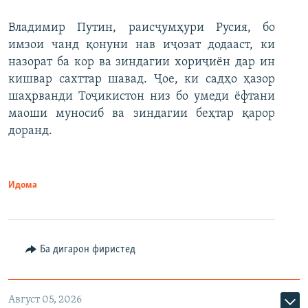
Владимир Путин, раисҷумҳури Русия, бо
имзои чанд қонуни нав иҷозат додааст, ки
назорат ба кор ва зиндагии хориҷиён дар ин
кишвар сахттар шавад. Ҷое, ки садҳо ҳазор
шаҳрванди Тоҷикистон низ бо умеди ёфтани
маоши муносиб ва зиндагии беҳтар қарор
доранд.
Идома
Ба дигарон фиристед
Август 05, 2026