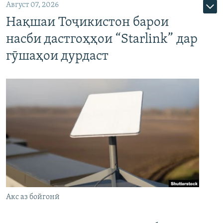
Август 07, 2026
Нақшаи Тоҷикистон барои
насби дастгоҳҳои “Starlink” дар
гӯшаҳои дурдаст
Акс аз бойгонӣ