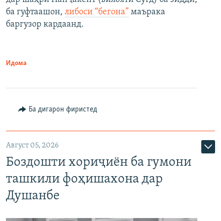
ба гуфтаашон,
либоси “бегона”
маърака
баргузор кардаанд.
Идома
Ба дигарон фиристед
Август 05, 2026
Боздошти хориҷиён ба гумони
ташкили фоҳишахона дар
Душанбе