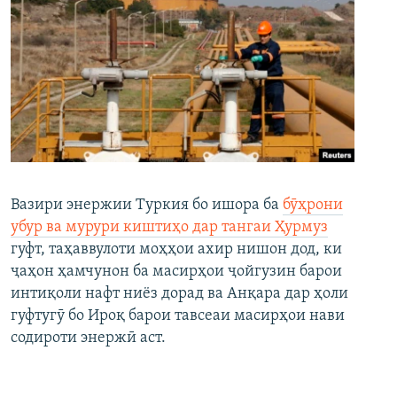
Вазири энержии Туркия бо ишора ба
бӯҳрони
убур ва мурури киштиҳо дар тангаи Ҳурмуз
гуфт, таҳаввулоти моҳҳои ахир нишон дод, ки
ҷаҳон ҳамчунон ба масирҳои ҷойгузин барои
интиқоли нафт ниёз дорад ва Анқара дар ҳоли
гуфтугӯ бо Ироқ барои тавсеаи масирҳои нави
содироти энержӣ аст.