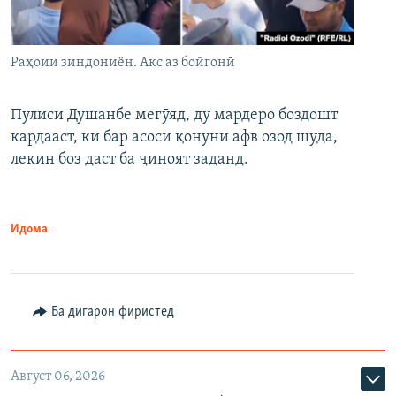
Раҳоии зиндониён. Акс аз бойгонӣ
Пулиси Душанбе мегӯяд, ду мардеро боздошт
кардааст, ки бар асоси қонуни афв озод шуда,
лекин боз даст ба ҷиноят заданд.
Идома
Ба дигарон фиристед
Август 06, 2026