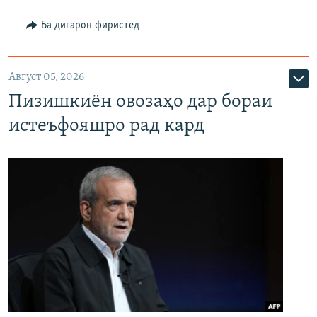
Ба дигарон фиристед
Август 05, 2026
Пизишкиён овозаҳо дар бораи
истеъфояшро рад кард