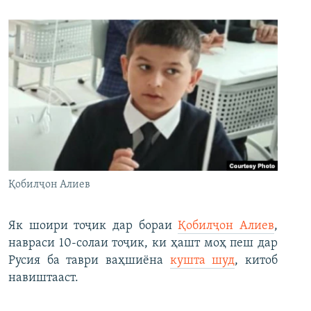
Қобилҷон Алиев
Як шоири тоҷик дар бораи
Қобилҷон Алиев
,
навраси 10-солаи тоҷик, ки ҳашт моҳ пеш дар
Русия ба таври ваҳшиёна
кушта шуд
, китоб
навиштааст.