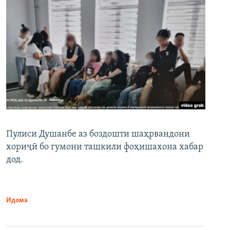
Пулиси Душанбе аз боздошти шаҳрвандони
хориҷӣ бо гумони ташкили фоҳишахона хабар
дод.
Идома