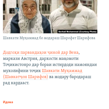
Шавкати Муҳаммад бо модараш Шарофат Шарифова
Додгоҳи парвандаҳои ҷиноӣ дар Вена
,
маркази Австрия, дархости мақомоти
Тоҷикистонро дар бораи истирдоди намояндаи
мухолифини тоҷик
Шавкати Муҳаммад
(Шавкатҷон Шарифов)
ва модару бародараш
рад кардааст.
Идома