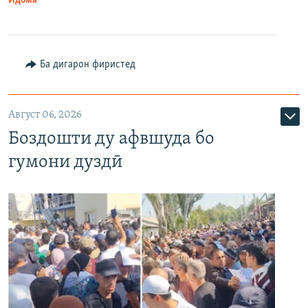
Идома
Ба дигарон фиристед
Август 06, 2026
Боздошти ду афвшуда бо
гумони дуздӣ