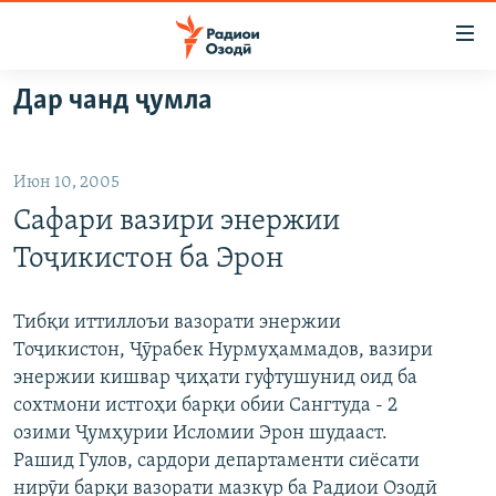
Пайвандҳои
дастрасӣ
Ҷаҳиш
Дар чанд ҷумла
ба
ГӮШАҲО
мояи
ГАПИ ОЗОД
СИЁСАТ
аслӣ
Июн 10, 2005
РӮЗГОРИ МУҲОҶИР
Ҷаҳиш
ИҚТИСОД
Сафари вазири энержии
ба
САЛОМ, ХОҲАР
ҶОМЕА
феҳристи
Тоҷикистон ба Эрон
ТАҲҚИҚОТ
ҚАЗИЯИ "КРОКУС"
аслӣ
Ҷаҳиш
ҶАНГ ДАР УКРАИНА
ОСИЁИ МАРКАЗӢ
Тибқи иттиллоъи вазорати энержии
ба
Тоҷикистон, Ҷӯрабек Нурмуҳаммадов, вазири
НАЗАРИ МАРДУМ
ФАРҲАНГ
ҷустор
энержии кишвар ҷиҳати гуфтушунид оид ба
ЧАНДРАСОНАӢ
МЕҲМОНИ ОЗОДӢ
БЛОГИСТОН
сохтмони истгоҳи барқи обии Сангтуда - 2
озими Ҷумҳурии Исломии Эрон шудааст.
РӮЙХАТҲО
ВАРЗИШ
ОЗОДӢ ОНЛАЙН
ВИДЕО
Рашид Гулов, сардори департаменти сиёсати
КИТОБҲОИ ОЗОДӢ
НИГОРИСТОН
нирӯи барқи вазорати мазкур ба Радиои Озодӣ