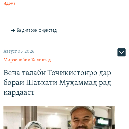
Идома
Ба дигарон фиристед
Август 05, 2026
Мирзонабии Холиқзод
Вена талаби Тоҷикистонро дар
бораи Шавкати Муҳаммад рад
кардааст