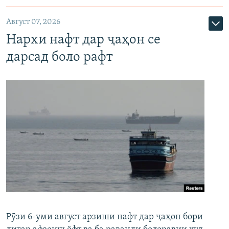
Август 07, 2026
Нархи нафт дар ҷаҳон се
дарсад боло рафт
Рӯзи 6-уми август арзиши нафт дар ҷаҳон бори