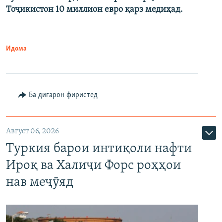
Тоҷикистон 10 миллион евро қарз медиҳад.
Идома
Ба дигарон фиристед
Август 06, 2026
Туркия барои интиқоли нафти
Ироқ ва Халиҷи Форс роҳҳои
нав меҷӯяд