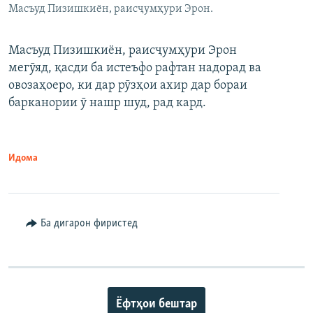
Масъуд Пизишкиён, раисҷумҳури Эрон.
Масъуд Пизишкиён, раисҷумҳури Эрон
мегӯяд, қасди ба истеъфо рафтан надорад ва
овозаҳоеро, ки дар рӯзҳои ахир дар бораи
барканории ӯ нашр шуд, рад кард.
Идома
Ба дигарон фиристед
Ёфтҳои бештар