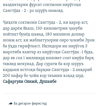
наздиктарин фурсат сохтмони нирӯгоҳи
Сангтӯда - 2 - ро шурӯъ намояд.
Ҷиҳати сохтмони Сангтуда - 2, ки қарор аст,
дар дарёи Вахш, 150-километрии ҷануби
пойтахт бунёд шавад, 180 миллион доллар
лозим аст, ки маблағгузории онро ҷониби Эрон
ба ӯҳда гирифтааст. Иқтидори ин нирӯгоҳ 3
маротиба камтар аз нирӯгоҳи Сангтӯда -1 буда,
дар як сол 1 миллиард киловат-соат нирӯи барқ
тавлид мекунад. Дар сурати ба кор шуруъ
кардани истгоҳи барқии Сангтуда - 2 анқариб
200 нафар бо ҷойи кор таъмин хоҳад шуд.
Сафаргули Олимӣ, Душанбе
Ба дигарон фиристед