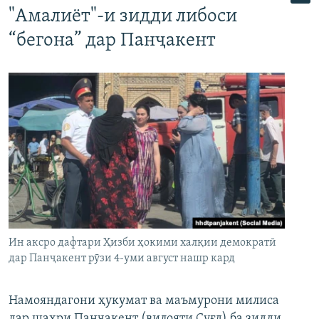
"Амалиёт"-и зидди либоси
“бегона” дар Панҷакент
Ин аксро дафтари Ҳизби ҳокими халқии демократӣ
дар Панҷакент рӯзи 4-уми август нашр кард
Намояндагони ҳукумат ва маъмурони милиса
дар шаҳри Панҷакент (вилояти Суғд) ба зидди,