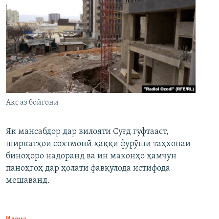
Акс аз бойгонӣ
Як мансабдор дар вилояти Суғд гуфтааст,
ширкатҳои сохтмонӣ ҳаққи фурӯши таҳхонаи
биноҳоро надоранд ва ин маконҳо ҳамчун
паноҳгоҳ дар ҳолати фавқулода истифода
мешаванд.