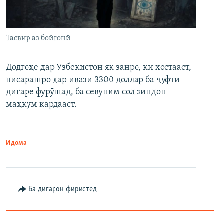
Тасвир аз бойгонӣ
Додгоҳе дар Узбекистон як занро, ки хостааст,
писарашро дар ивази 3300 доллар ба ҷуфти
дигаре фурӯшад, ба севуним сол зиндон
маҳкум кардааст.
Идома
Ба дигарон фиристед