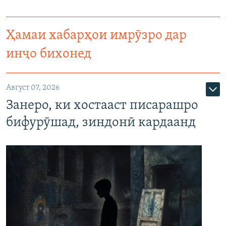
Ҳамаи хабарҳои имрӯзро дар
инҷо бихонед
Август 07, 2026
Занеро, ки хостааст писарашро
бифурӯшад, зиндонӣ кардаанд