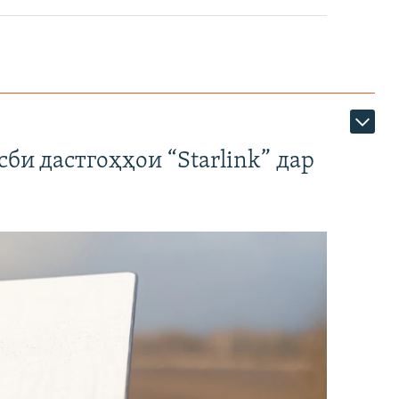
би дастгоҳҳои “Starlink” дар