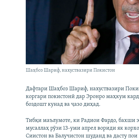
ГУЗОРИШҲОИ РАДИОӢ
Шаҳбоз Шариф, нахуствазири Покистон
Дафтари Шаҳбоз Шариф, нахуствазири Покис
коргари покистонӣ дар Эронро маҳкум кард 
боздошт кунад ва ҷазо диҳад.
Тибқи маълумоте, ки Радиои Фардо, бахши 
мусаллаҳ рӯзи 13-уми апрел вориди як кор
Сиистон ва Балучистон шуданд ва дасту пои