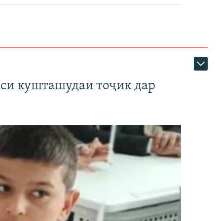
аси кушташудаи тоҷик дар