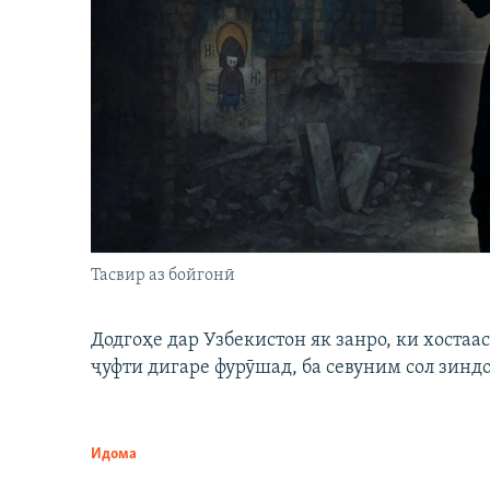
Тасвир аз бойгонӣ
Додгоҳе дар Узбекистон як занро, ки хостаа
ҷуфти дигаре фурӯшад, ба севуним сол зинд
Идома