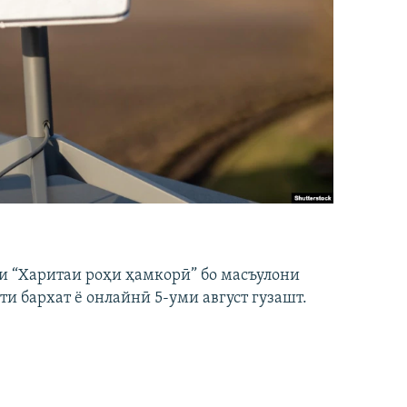
и “Харитаи роҳи ҳамкорӣ” бо масъулони
ти бархат ё онлайнӣ 5-уми август гузашт.