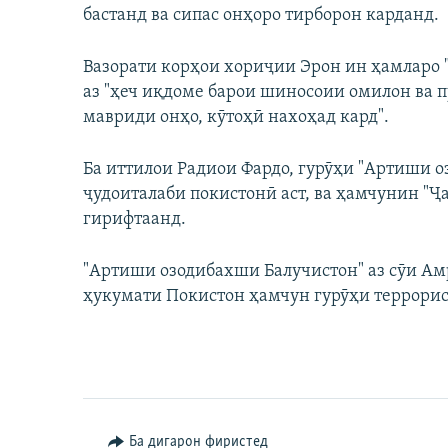
бастанд ва сипас онҳоро тирборон карданд.
Вазорати корҳои хориҷии Эрон ин ҳамларо "
аз "ҳеч иқдоме барои шиносоии омилон ва 
мавриди онҳо, кӯтоҳӣ нахоҳад кард".
Ба иттилои Радиои Фардо, гурӯҳи "Артиши о
ҷудоиталаби покистонӣ аст, ва ҳамчунин "Ҷ
гирифтаанд.
"Артиши озодибахши Балучистон" аз сӯи Ам
ҳукумати Покистон ҳамчун гурӯҳи террорис
Ба дигарон фиристед