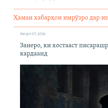
Ҳамаи хабарҳои имрӯзро дар и
Август 07, 2026
Занеро, ки хостааст писараш
кардаанд