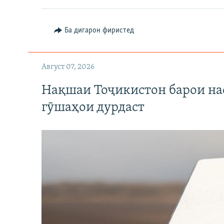
Ба дигарон фиристед
Август 07, 2026
Нақшаи Тоҷикистон барои нас
гӯшаҳои дурдаст