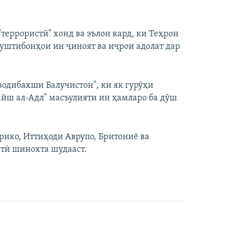
террористӣ" хонд ва эълон кард, ки Теҳрон
пуштибонҳои ин ҷиноят ва иҷрои адолат дар
зодибахши Балучистон", ки як гурӯҳи
айш ал-Адл" масъулияти ин ҳамларо ба дӯш
рико, Иттиҳоди Аврупо, Бритониё ва
тӣ шинохта шудааст.