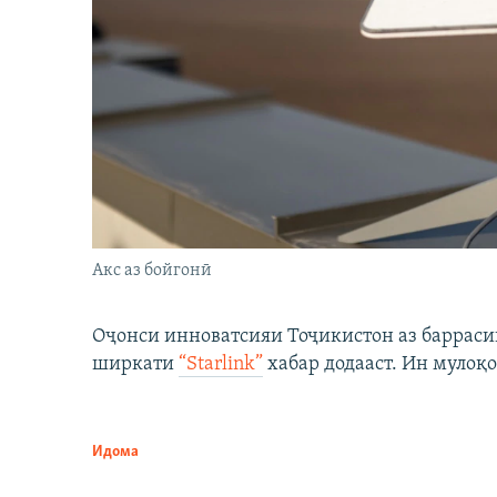
Акс аз бойгонӣ
Оҷонси инноватсияи Тоҷикистон аз барраси
ширкати
“Starlink”
хабар додааст. Ин мулоқо
Идома