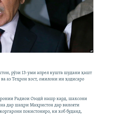
тон, рӯзи 13-уми апрел кушта шудани ҳашт
ва аз Теҳрон хост, омилони ин ҳодисаро
эронии Радиои Озодӣ нашр кард, шахсони
хона дар шаҳри Маҳристон дар вилояти
 коргарони покистониро, ки хоб буданд,