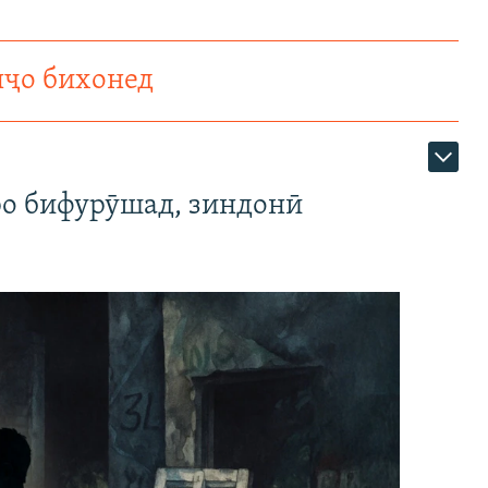
нҷо бихонед
ро бифурӯшад, зиндонӣ