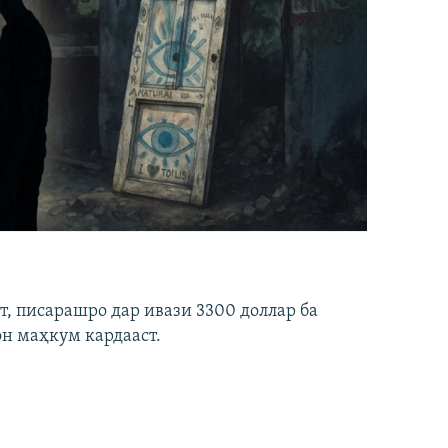
ст, писарашро дар ивази 3300 доллар ба
он маҳкум кардааст.