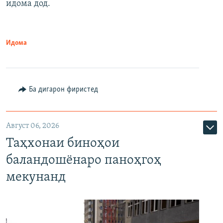
идома дод.
Идома
Ба дигарон фиристед
Август 06, 2026
Таҳхонаи биноҳои
баландошёнаро паноҳгоҳ
мекунанд