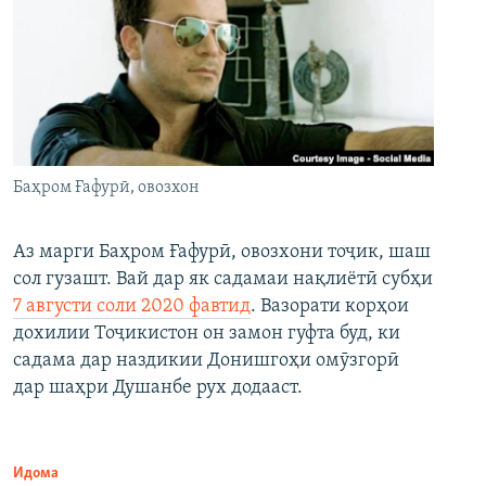
Баҳром Ғафурӣ, овозхон
Аз марги Баҳром Ғафурӣ, овозхони тоҷик, шаш
сол гузашт. Вай дар як садамаи нақлиётӣ субҳи
7 августи соли 2020 фавтид
. Вазорати корҳои
дохилии Тоҷикистон он замон гуфта буд, ки
садама дар наздикии Донишгоҳи омӯзгорӣ
дар шаҳри Душанбе рух додааст.
Идома