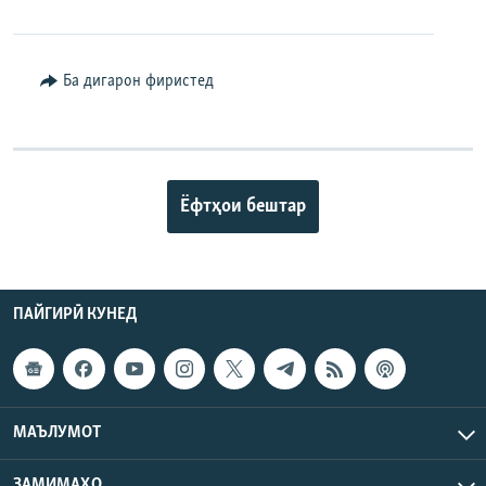
Ба дигарон фиристед
Ёфтҳои бештар
ПАЙГИРӢ КУНЕД
МАЪЛУМОТ
ЗАМИМАҲО