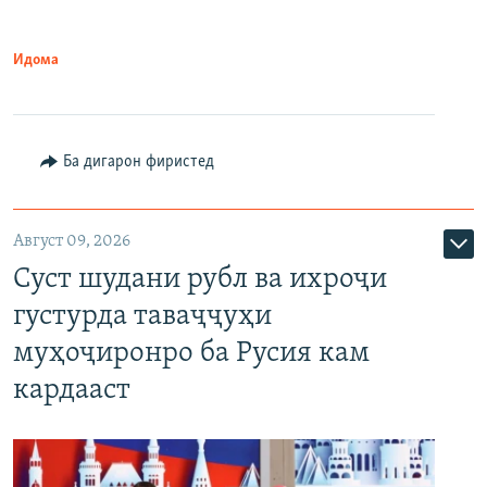
Идома
Ба дигарон фиристед
Август 09, 2026
Суст шудани рубл ва ихроҷи
густурда таваҷҷуҳи
муҳоҷиронро ба Русия кам
кардааст