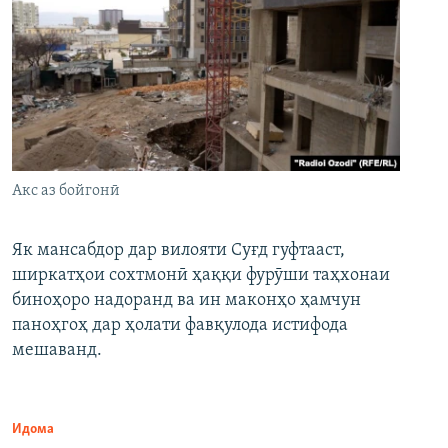
Акс аз бойгонӣ
Як мансабдор дар вилояти Суғд гуфтааст,
ширкатҳои сохтмонӣ ҳаққи фурӯши таҳхонаи
биноҳоро надоранд ва ин маконҳо ҳамчун
паноҳгоҳ дар ҳолати фавқулода истифода
мешаванд.
Идома