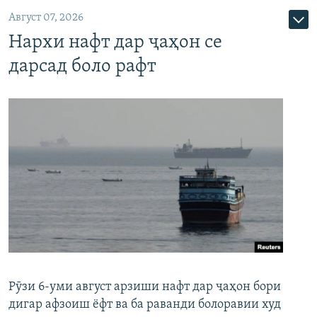
Август 07, 2026
Нархи нафт дар ҷаҳон се
дарсад боло рафт
Рӯзи 6-уми август арзиши нафт дар ҷаҳон бори
дигар афзоиш ёфт ва ба раванди болоравии худ