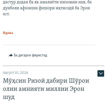
дастур додан ба як амалиёти низомии нав, ба
дунболи афзоиши фишори иқтисодӣ ба Эрон
аст.
Идома
Ба дигарон фиристед
Август 10, 2026
Мӯҳсин Ризоӣ дабири Шӯрои
олии амнияти миллии Эрон
шуд