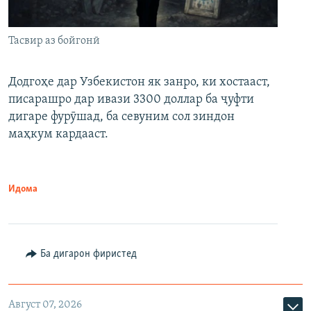
Тасвир аз бойгонӣ
Додгоҳе дар Узбекистон як занро, ки хостааст,
писарашро дар ивази 3300 доллар ба ҷуфти
дигаре фурӯшад, ба севуним сол зиндон
маҳкум кардааст.
Идома
Ба дигарон фиристед
Август 07, 2026