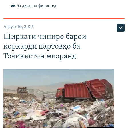
Ба дигарон фиристед
Август 10, 2026
Ширкати чиниро барои
коркарди партовҳо ба
Тоҷикистон меоранд