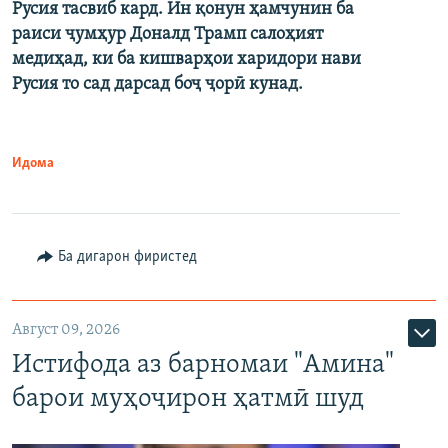
Русия тасвиб кард. Ин қонун ҳамчунин ба
раиси ҷумҳур Доналд Трамп салоҳият
медиҳад, ки ба кишварҳои харидори нави
Русия то сад дарсад боҷ ҷорӣ кунад.
Идома
Ба дигарон фиристед
Август 09, 2026
Истифода аз барномаи "Амина"
барои муҳоҷирон ҳатмӣ шуд