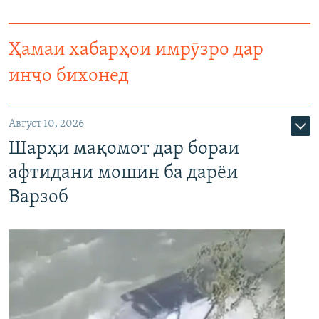
Ҳамаи хабарҳои имрӯзро дар
инҷо бихонед
Август 10, 2026
Шарҳи мақомот дар бораи
афтидани мошин ба дарёи
Варзоб