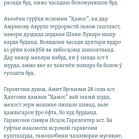
расида буд, аммо ҷасадаш беномунишон буд.
Аъзоёни гурӯҳи исломии “Ҳамос”, ки дар
Амрикову Аврупо террористӣ эълом гаштааст,
навори дуздида шудани Шани Лукаро нашр
карда буданд. Волидони ҷасади духтари худро
аз рӯйи холкӯбӣ ва либосҳояш шинохтаанд.
Дар навор маълум набуд, ки ӯ зинда аст ё
мурда, аммо яке аз ҷангиён пояшро ба болои ӯ
гузошта буд.
Гаравгони дуюм, Амит Бускилаи 28 сола аст.
Ҳангоми ҳамлаи “Ҳамос” вай захмӣ шуда,
мехост зери мошине пинҳон шавад, вале
ҳамлагарон ӯро ёфта, бо худ бурданд.
Гаравгони саввум Исҳоқ Гарелентер аст. Ба
гуфтаи мақомоти исроилӣ гаравгони
кушташуда, тамошобини ҷашнвораи мусиқие,