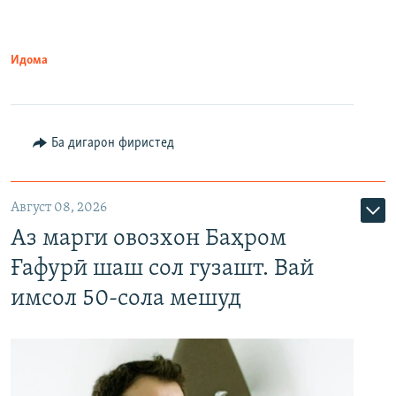
Идома
Ба дигарон фиристед
Август 08, 2026
Аз марги овозхон Баҳром
Ғафурӣ шаш сол гузашт. Вай
имсол 50-сола мешуд