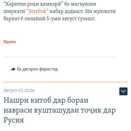
“Харитаи роҳи ҳамкорӣ” бо масъулони
ширкати
“Starlink”
хабар додааст. Ин мулоқоти
бархат ё онлайнӣ 5-уми август гузашт.
Идома
Ба дигарон фиристед
Август 07, 2026
Нашри китоб дар бораи
навраси кушташудаи тоҷик дар
Русия