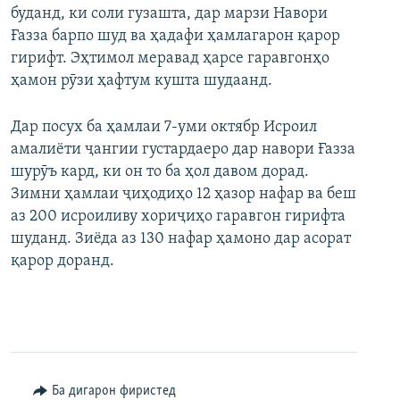
буданд, ки соли гузашта, дар марзи Навори
Ғазза барпо шуд ва ҳадафи ҳамлагарон қарор
гирифт. Эҳтимол меравад ҳарсе гаравгонҳо
ҳамон рӯзи ҳафтум кушта шудаанд.
Дар посух ба ҳамлаи 7-уми октябр Исроил
амалиёти ҷангии густардаеро дар навори Ғазза
шурӯъ кард, ки он то ба ҳол давом дорад.
Зимни ҳамлаи ҷиҳодиҳо 12 ҳазор нафар ва беш
аз 200 исроиливу хориҷиҳо гаравгон гирифта
шуданд. Зиёда аз 130 нафар ҳамоно дар асорат
қарор доранд.
Ба дигарон фиристед