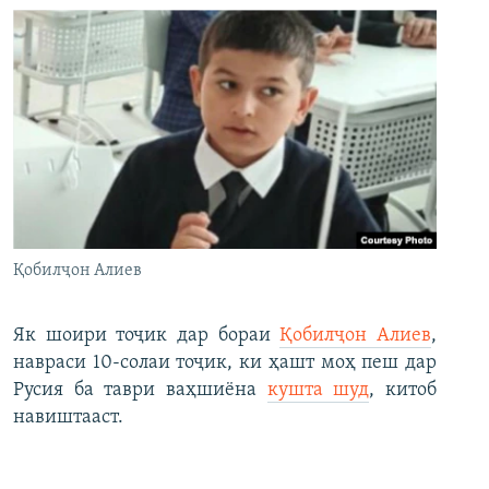
Қобилҷон Алиев
Як шоири тоҷик дар бораи
Қобилҷон Алиев
,
навраси 10-солаи тоҷик, ки ҳашт моҳ пеш дар
Русия ба таври ваҳшиёна
кушта шуд
, китоб
навиштааст.