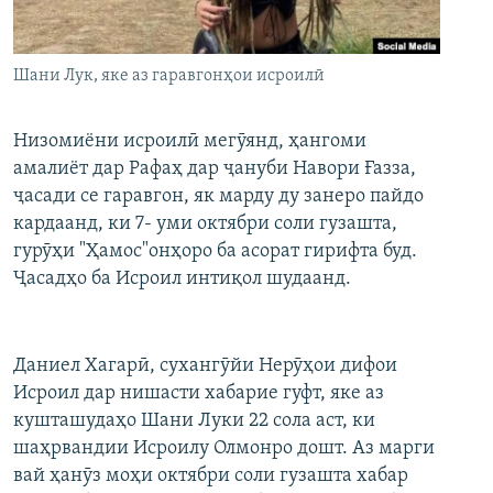
ГУЗОРИШҲОИ РАДИОӢ
Русский
Шани Лук, яке аз гаравгонҳои исроилӣ
ПАЙГИРӢ КУНЕД
Низомиёни исроилӣ мегӯянд, ҳангоми
амалиёт дар Рафаҳ дар ҷануби Навори Ғазза,
ҷасади се гаравгон, як марду ду занеро пайдо
кардаанд, ки 7- уми октябри соли гузашта,
Ҳамаи сомонаҳои RFE/RL
гурӯҳи "Ҳамос"онҳоро ба асорат гирифта буд.
Ҷасадҳо ба Исроил интиқол шудаанд.
Даниел Хагарӣ, сухангӯйи Нерӯҳои дифои
Исроил дар нишасти хабарие гуфт, яке аз
кушташудаҳо Шани Луки 22 сола аст, ки
шаҳрвандии Исроилу Олмонро дошт. Аз марги
вай ҳанӯз моҳи октябри соли гузашта хабар