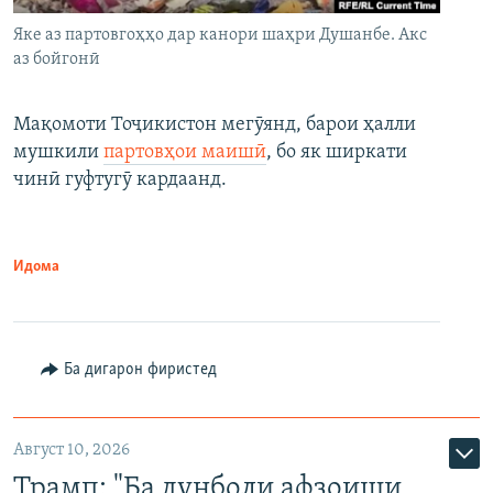
Яке аз партовгоҳҳо дар канори шаҳри Душанбе. Акс
аз бойгонӣ
Мақомоти Тоҷикистон мегӯянд, барои ҳалли
мушкили
партовҳои маишӣ
, бо як ширкати
чинӣ гуфтугӯ кардаанд.
Идома
Ба дигарон фиристед
Август 10, 2026
Трамп: "Ба дунболи афзоиши