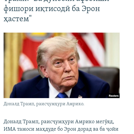
фишори иқтисодӣ ба Эрон
ҳастем"
Доналд Трамп, раисҷумҳури Амрико.
Доналд Трамп, раисҷумҳури Амрико мегӯяд,
ИМА тамоси маҳдуде бо Эрон дорад ва ба ҷойи