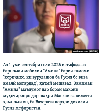
Аз 1-уми сентябри соли 2026 истифода аз
барномаи мобилии "Амина" барои тамоми
"хориҷиҳо, ки вурудашон ба Русия бе виза
амалӣ мегардад", ҳатмӣ мешавад. Замимаи
"Амина" маълумот дар бораи макони
муҳоҷиронро дар шаҳри Маскав ва вилояти
ҳамноми он, ба Вазорати корҳои дохилии
Русия мефиристад.