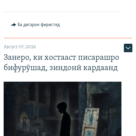
Ба дигарон фиристед
Август 07, 2026
Занеро, ки хостааст писарашро
бифурӯшад, зиндонӣ кардаанд