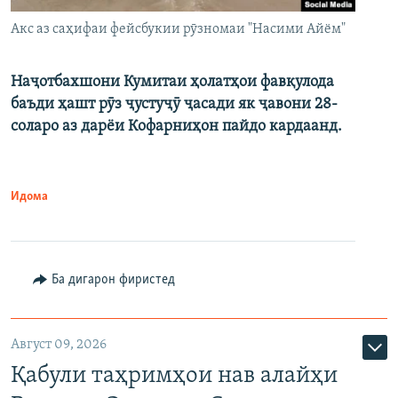
Акс аз саҳифаи фейсбукии рӯзномаи "Насими Айём"
Наҷотбахшони Кумитаи ҳолатҳои фавқулода
баъди ҳашт рӯз ҷустуҷӯ ҷасади як ҷавони 28-
соларо аз дарёи Кофарниҳон пайдо кардаанд.
Идома
Ба дигарон фиристед
Август 09, 2026
Қабули таҳримҳои нав алайҳи