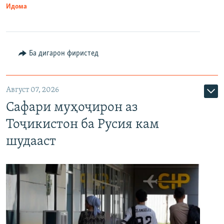
Идома
Ба дигарон фиристед
Август 07, 2026
Сафари муҳоҷирон аз
Тоҷикистон ба Русия кам
шудааст