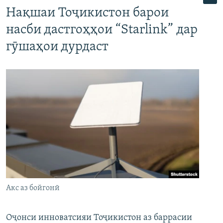
Нақшаи Тоҷикистон барои
насби дастгоҳҳои “Starlink” дар
гӯшаҳои дурдаст
Акс аз бойгонӣ
Оҷонси инноватсияи Тоҷикистон аз баррасии