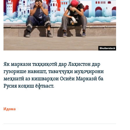
Як маркази таҳқиқотӣ дар Лаҳистон дар
гузорише навишт, таваҷҷуҳи муҳоҷирони
меҳнатӣ аз кишварҳои Осиёи Марказӣ ба
Русия коҳиш ёфтааст.
Идома