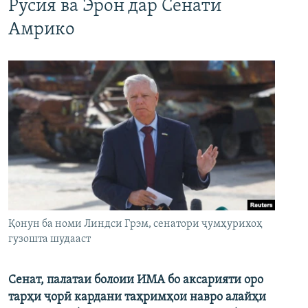
Русия ва Эрон дар Сенати
Амрико
Қонун ба номи Линдси Грэм, сенатори ҷумҳурихоҳ
гузошта шудааст
Сенат, палатаи болоии ИМА бо аксарияти оро
тарҳи ҷорӣ кардани таҳримҳои навро алайҳи