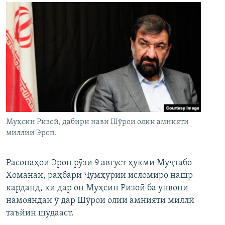
Муҳсин Ризоӣ, дабири нави Шӯрои олии амнияти
миллии Эрон.
Расонаҳои Эрон рӯзи 9 август ҳукми Муҷтабо
Хоманаӣ, раҳбари Ҷумҳурии исломиро нашр
карданд, ки дар он Муҳсин Ризоӣ ба унвони
намояндаи ӯ дар Шӯрои олии амнияти миллӣ
таъйин шудааст.