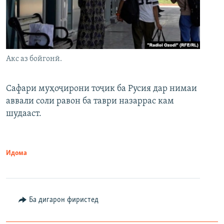
Акс аз бойгонӣ.
Сафари муҳоҷирони тоҷик ба Русия дар нимаи
аввали соли равон ба таври назаррас кам
шудааст.
Идома
Ба дигарон фиристед