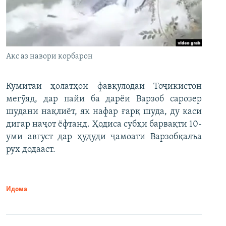
Акс аз навори корбарон
Кумитаи ҳолатҳои фавқулодаи Тоҷикистон
мегӯяд, дар пайи ба дарёи Варзоб сарозер
шудани нақлиёт, як нафар ғарқ шуда, ду каси
дигар наҷот ёфтанд. Ҳодиса субҳи барвақти 10-
уми август дар ҳудуди ҷамоати Варзобқалъа
рух додааст.
Идома