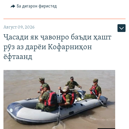
Ба дигарон фиристед
Август 09, 2026
Ҷасади як ҷавонро баъди ҳашт
рӯз аз дарёи Кофарниҳон
ёфтаанд