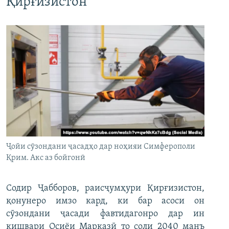
Қирғизистон
Ҷойи сӯзондани ҷасадҳо дар ноҳияи Симферополи
Қрим. Акс аз бойгонӣ
Содир Ҷабборов, раисҷумҳури Қирғизистон,
қонунеро имзо кард, ки бар асоси он
сӯзондани ҷасади фавтидагонро дар ин
кишвари Осиёи Марказӣ то соли 2040 манъ