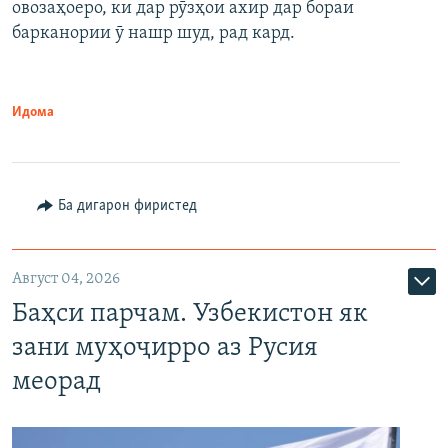
овозаҳоеро, ки дар рӯзҳои ахир дар бораи
барканории ӯ нашр шуд, рад кард.
Идома
Ба дигарон фиристед
Август 04, 2026
Баҳси парчам. Узбекистон як
зани муҳоҷирро аз Русия
меорад