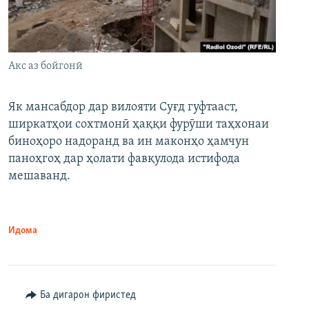
Акс аз бойгонӣ
Як мансабдор дар вилояти Суғд гуфтааст,
ширкатҳои сохтмонӣ ҳаққи фурӯши таҳхонаи
биноҳоро надоранд ва ин маконҳо ҳамчун
паноҳгоҳ дар ҳолати фавқулода истифода
мешаванд.
Идома
Ба дигарон фиристед