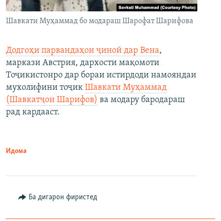
Шавкати Муҳаммад бо модараш Шарофат Шарифова
Додгоҳи парвандаҳои ҷиноӣ дар Вена
,
маркази Австрия, дархости мақомоти
Тоҷикистонро дар бораи истирдоди намояндаи
мухолифини тоҷик
Шавкати Муҳаммад
(Шавкатҷон Шарифов)
ва модару бародараш
рад кардааст.
Идома
Ба дигарон фиристед