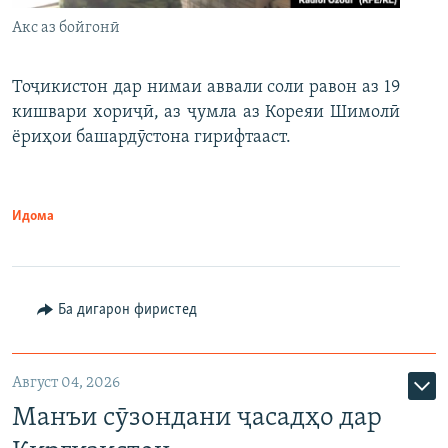
Акс аз бойгонӣ
Тоҷикистон дар нимаи аввали соли равон аз 19
кишвари хориҷӣ, аз ҷумла аз Кореяи Шимолӣ
ёриҳои башардӯстона гирифтааст.
Идома
Ба дигарон фиристед
Август 04, 2026
Манъи сӯзондани ҷасадҳо дар