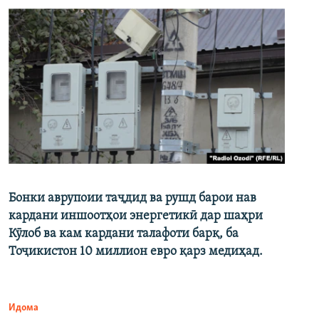
Бонки аврупоии таҷдид ва рушд барои нав
кардани иншоотҳои энергетикӣ дар шаҳри
Кӯлоб ва кам кардани талафоти барқ, ба
Тоҷикистон 10 миллион евро қарз медиҳад.
Идома