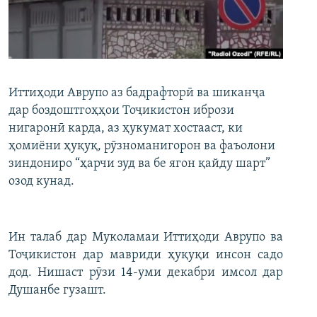
ГУЗОРИШҲОИ РАДИОӢ
Русский
ПАЙГИРӢ КУНЕД
Иттиҳоди Аврупо аз бадрафторӣ ва шиканҷа
дар боздоштгоҳҳои Тоҷикистон ибрози
нигаронӣ карда, аз ҳукумат хостааст, ки
ҳомиёни ҳуқуқ, рӯзноманигорон ва фаъолони
Ҳамаи сомонаҳои RFE/RL
зиндониро “ҳарчи зуд ва бе ягон қайду шарт”
озод кунад.
Ин талаб дар Муколамаи Иттиҳоди Аврупо ва
Тоҷикистон дар мавриди ҳуқуқи инсон садо
дод. Нишаст рӯзи 14-уми декабри имсол дар
Душанбе гузашт.