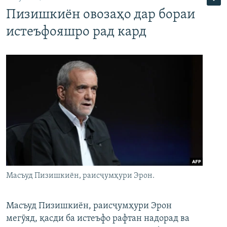
Пизишкиён овозаҳо дар бораи
истеъфояшро рад кард
Масъуд Пизишкиён, раисҷумҳури Эрон.
Масъуд Пизишкиён, раисҷумҳури Эрон
мегӯяд, қасди ба истеъфо рафтан надорад ва