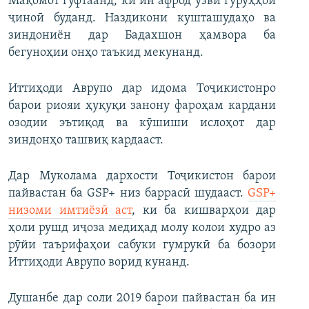
Мақомот гуфтаанд, ки ин афрод узви гуруҳҳои
ҷиноӣ буданд. Наздикони кушташудаҳо ва
зиндониён дар Бадахшон ҳамвора ба
бегуноҳии онҳо таъкид мекунанд.
Иттиҳоди Аврупо дар идома Тоҷикистонро
барои риояи ҳуқуқи занону фароҳам кардани
озодии эътиқод ва кӯшиши ислоҳот дар
зиндонҳо ташвиқ кардааст.
Дар Муколама дархости Тоҷикистон барои
пайвастан ба GSP+ низ баррасӣ шудааст.
GSP+
низоми имтиёзӣ аст
, ки ба кишварҳои дар
ҳоли рушд иҷоза медиҳад молу колои худро аз
рӯйи таърифаҳои сабуки гумрукӣ ба бозори
Иттиҳоди Аврупо ворид кунанд.
Душанбе дар соли 2019 барои пайвастан ба ин