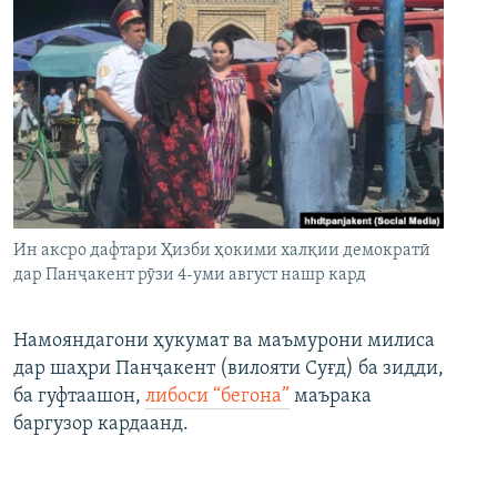
Ин аксро дафтари Ҳизби ҳокими халқии демократӣ
дар Панҷакент рӯзи 4-уми август нашр кард
Намояндагони ҳукумат ва маъмурони милиса
дар шаҳри Панҷакент (вилояти Суғд) ба зидди,
ба гуфтаашон,
либоси “бегона”
маърака
баргузор кардаанд.