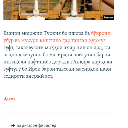
Вазири энержии Туркия бо ишора ба
бӯҳрони
убур ва мурури киштиҳо дар тангаи Ҳурмуз
гуфт, таҳаввулоти моҳҳои ахир нишон дод, ки
ҷаҳон ҳамчунон ба масирҳои ҷойгузин барои
интиқоли нафт ниёз дорад ва Анқара дар ҳоли
гуфтугӯ бо Ироқ барои тавсеаи масирҳои нави
содироти энержӣ аст.
Идома
Ба дигарон фиристед