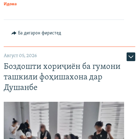
Идома
Ба дигарон фиристед
Август 05, 2026
Боздошти хориҷиён ба гумони
ташкили фоҳишахона дар
Душанбе