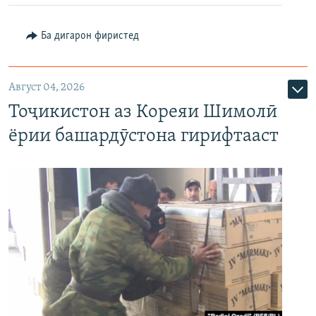
Ба дигарон фиристед
Август 04, 2026
Тоҷикистон аз Кореяи Шимолӣ
ёрии башардӯстона гирифтааст