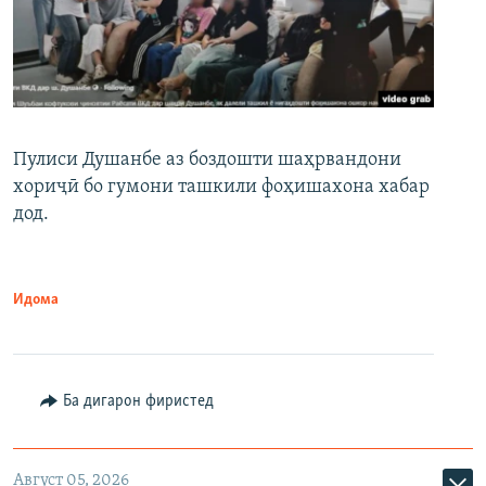
Пулиси Душанбе аз боздошти шаҳрвандони
хориҷӣ бо гумони ташкили фоҳишахона хабар
дод.
Идома
Ба дигарон фиристед
Август 05, 2026