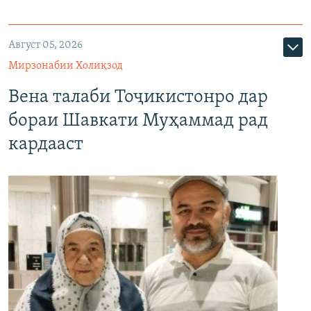
Август 05, 2026
Мирзонабии Холиқзод
Вена талаби Тоҷикистонро дар
бораи Шавкати Муҳаммад рад
кардааст