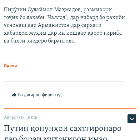
Пирӯзии Сулаймон Маҳмадов, размикори
360p
тоҷик бо лақаби "Ҷаллод", дар набард бо рақиби
480p
Auto
240p
360p
480p
чеченаш дар Арманистон дар сархати
720p
хабарҳои муҳим дар ин кишвар қарор гирифт
720p
1080p
ва баҳси зиёдеро барангехт.
1080p
Идома
Ба дигарон фиристед
Август 05, 2026
Путин қонунҳои сахтгиронаро
дар бораи муҳоҷирон имзо