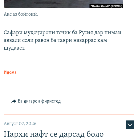
Акс аз бойгонӣ.
Сафари муҳоҷирони тоҷик ба Русия дар нимаи
аввали соли равон ба таври назаррас кам
шудааст.
Идома
Ба дигарон фиристед
Август 07, 2026
Нархи нафт се дарсад боло