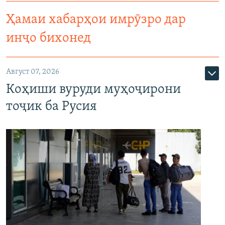
Ҳамаи хабарҳои имрӯзро дар
инҷо бихонед
Август 07, 2026
Коҳиши вуруди муҳоҷирони
тоҷик ба Русия