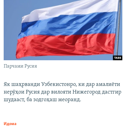
Парчами Русия
Як шаҳрванди Узбекистонро, ки дар амалиёти
нерӯҳои Русия дар вилояти Нижегород дастгир
шудааст, ба зодгоҳаш меоранд.
Идома