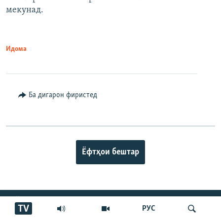
мекунад.
Идома
Ба дигарон фиристед
Ёфтҳои бештар
ПАЙГИРӢ КУНЕД
TV
РУС