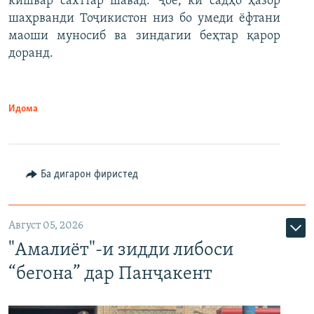
кишвар сахттар шавад. Ҷое, ки садҳо ҳазор
шаҳрванди Тоҷикистон низ бо умеди ёфтани
маоши муносиб ва зиндагии беҳтар қарор
доранд.
Идома
Ба дигарон фиристед
Август 05, 2026
"Амалиёт"-и зидди либоси
“бегона” дар Панҷакент