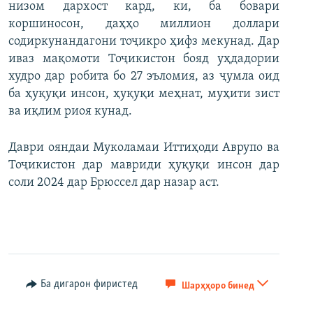
низом дархост кард, ки, ба бовари
коршиносон, даҳҳо миллион доллари
содиркунандагони тоҷикро ҳифз мекунад. Дар
иваз мақомоти Тоҷикистон бояд уҳдадории
худро дар робита бо 27 эъломия, аз ҷумла оид
ба ҳуқуқи инсон, ҳуқуқи меҳнат, муҳити зист
ва иқлим риоя кунад.
Даври ояндаи Муколамаи Иттиҳоди Аврупо ва
Тоҷикистон дар мавриди ҳуқуқи инсон дар
соли 2024 дар Брюссел дар назар аст.
Ба дигарон фиристед
Шарҳҳоро бинед