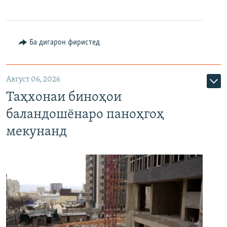
Ба дигарон фиристед
Август 06, 2026
Таҳхонаи биноҳои
баландошёнаро паноҳгоҳ
мекунанд