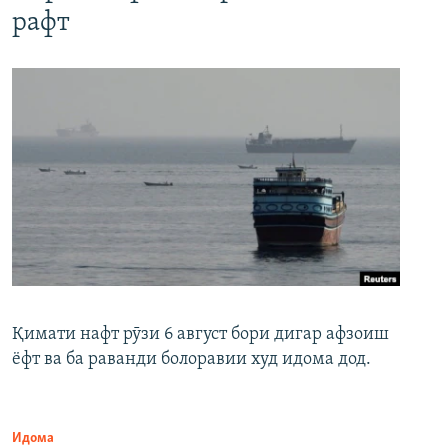
рафт
Қимати нафт рӯзи 6 август бори дигар афзоиш
ёфт ва ба раванди болоравии худ идома дод.
Идома