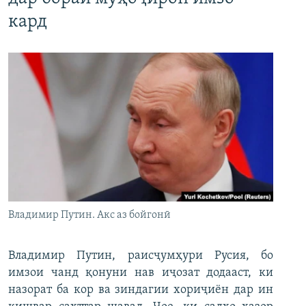
кард
Владимир Путин. Акс аз бойгонӣ
Владимир Путин, раисҷумҳури Русия, бо
имзои чанд қонуни нав иҷозат додааст, ки
назорат ба кор ва зиндагии хориҷиён дар ин