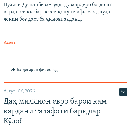
Пулиси Душанбе мегӯяд, ду мардеро боздошт
кардааст, ки бар асоси қонуни афв озод шуда,
лекин боз даст ба ҷиноят заданд.
Идома
Ба дигарон фиристед
Август 06, 2026
Даҳ миллион евро барои кам
кардани талафоти барқ дар
Кӯлоб