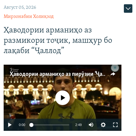
Август 05, 2026
Мирзонабии Холиқзод
Ҳаводории арманиҳо аз
размикори тоҷик, машҳур бо
лақаби “Ҷаллод”
Ҳаводории арманиҳо аз пирӯзии "Ҷаллод"-и тоҷик
Феълан кор намекунад
Auto
0:00
2:49
240p