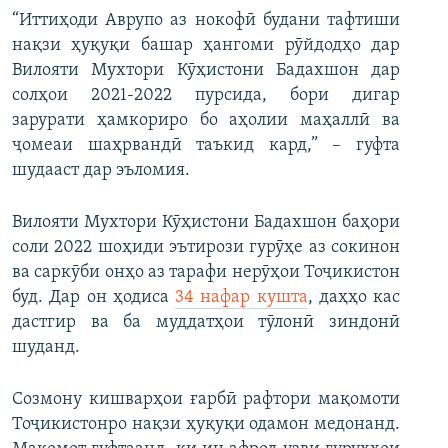
“Иттиҳоди Аврупо аз нокофӣ будани тафтиши
нақзи ҳуқуқи башар ҳангоми рӯйдодҳо дар
Вилояти Мухтори Кӯҳистони Бадахшон дар
солҳои 2021-2022 пурсида, бори дигар
зарурати ҳамкориро бо аҳолии маҳаллӣ ва
ҷомеаи шаҳрвандӣ таъкид кард,” – гуфта
шудааст дар эъломия.
Вилояти Мухтори Кӯҳистони Бадахшон баҳори
соли 2022 шоҳиди эътирози гурӯҳе аз сокинон
ва саркӯби онҳо аз тарафи нерӯҳои Тоҷикистон
буд. Дар он ҳодиса
34 нафар кушта
, даҳҳо кас
дастгир ва ба муддатҳои тӯлонӣ зиндонӣ
шуданд.
Созмону кишварҳои ғарбӣ рафтори мақомоти
Тоҷикистонро нақзи ҳуқуқи одамон медонанд.