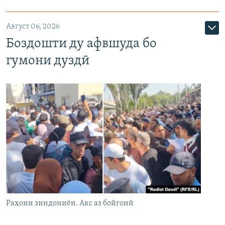
Август 06, 2026
Боздошти ду афвшуда бо
гумони дуздӣ
Раҳоии зиндониён. Акс аз бойгонӣ