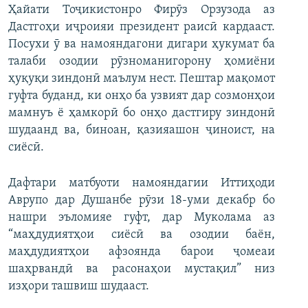
Ҳайати Тоҷикистонро Фирӯз Орзузода аз
Дастгоҳи иҷроияи президент раисӣ кардааст.
Посухи ӯ ва намояндагони дигари ҳукумат ба
талаби озодии рӯзноманигорону ҳомиёни
ҳуқуқи зиндонӣ маълум нест. Пештар мақомот
гуфта буданд, ки онҳо ба узвият дар созмонҳои
мамнуъ ё ҳамкорӣ бо онҳо дастгиру зиндонӣ
шудаанд ва, биноан, қазияашон ҷиноист, на
сиёсӣ.
Дафтари матбуоти намояндагии Иттиҳоди
Аврупо дар Душанбе рӯзи 18-уми декабр бо
нашри эъломияе гуфт, дар Муколама аз
“маҳдудиятҳои сиёсӣ ва озодии баён,
маҳдудиятҳои афзоянда барои ҷомеаи
шаҳрвандӣ ва расонаҳои мустақил” низ
изҳори ташвиш шудааст.