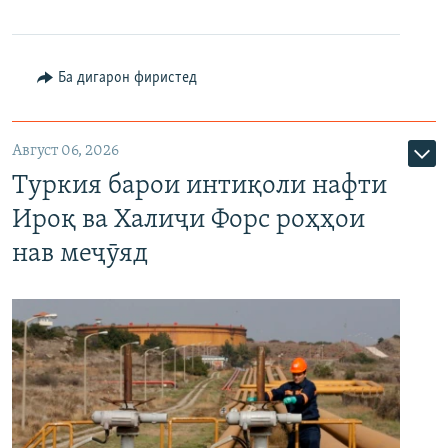
Ба дигарон фиристед
Август 06, 2026
Туркия барои интиқоли нафти
Ироқ ва Халиҷи Форс роҳҳои
нав меҷӯяд