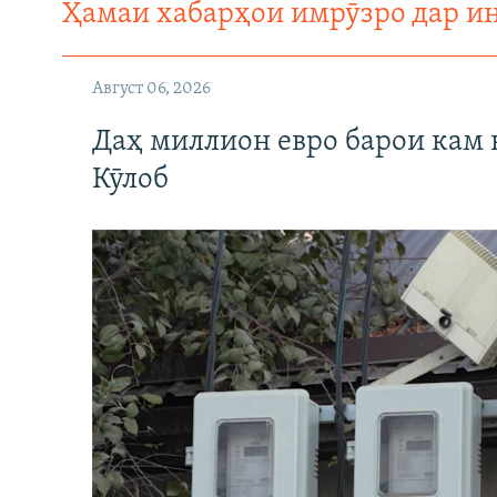
Ҳамаи хабарҳои имрӯзро дар и
Август 06, 2026
Даҳ миллион евро барои кам 
Кӯлоб