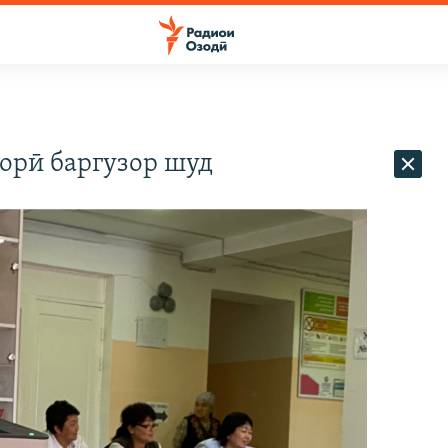
орӣ баргузор шуд