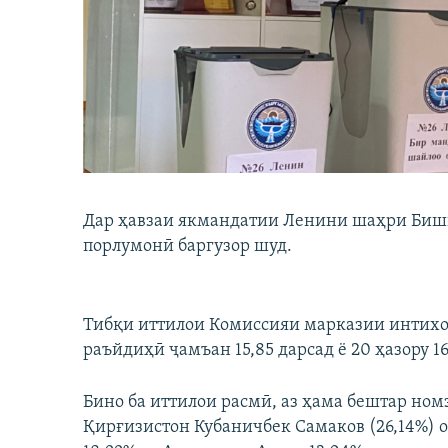
ГУЗОРИШҲОИ РАДИОӢ
Дар ҳавзаи якмандатии Ленини шаҳри Бишк
порлумонӣ баргузор шуд.
Тибқи иттилои Комиссияи марказии интихоб
раъйдиҳӣ ҷамъан 15,85 дарсад ё 20 ҳазору 
Бино ба иттилои расмӣ, аз ҳама бештар но
Қирғизистон Кубаничбек Самаков (26,14%) о