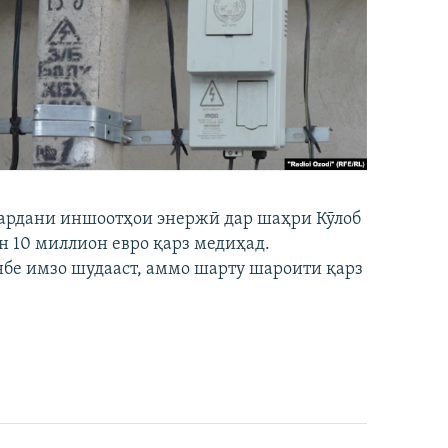
кардани иншоотҳои энержӣ дар шаҳри Кӯлоб
он 10 миллион евро қарз медиҳад.
бе имзо шудааст, аммо шарту шароити қарз