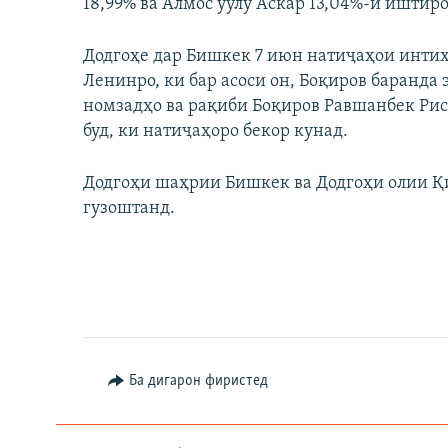
18,99% ва Алмос уулу Аскар 13,04%-и иштир
Додгоҳе дар Бишкек 7 июн натиҷаҳои инти
Ленинро, ки бар асоси он, Боқиров баранда 
номзадҳо ва рақиби Боқиров Равшанбек Рисб
буд, ки натиҷаҳоро бекор кунад.
Додгоҳи шаҳрии Бишкек ва Додгоҳи олии Қ
гузоштанд.
Ба дигарон фиристед