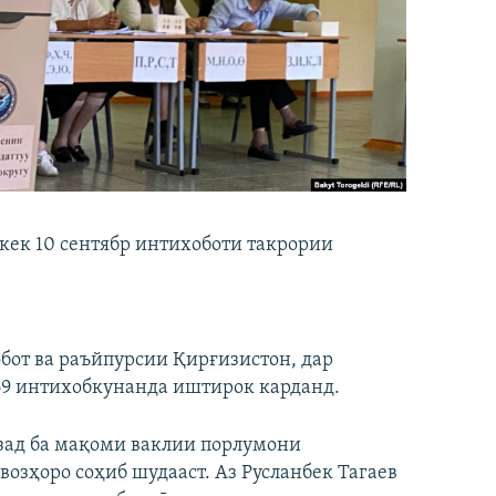
ек 10 сентябр интихоботи такрории
от ва раъйпурсии Қирғизистон, дар
169 интихобкунанда иштирок карданд.
мзад ба мақоми ваклии порлумони
возҳоро соҳиб шудааст. Аз Русланбек Тагаев