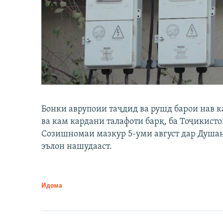
Бонки аврупоии таҷдид ва рушд барои нав 
ва кам кардани талафоти барқ, ба Тоҷикист
Созишномаи мазкур 5-уми август дар Душан
эълон нашудааст.
Идома