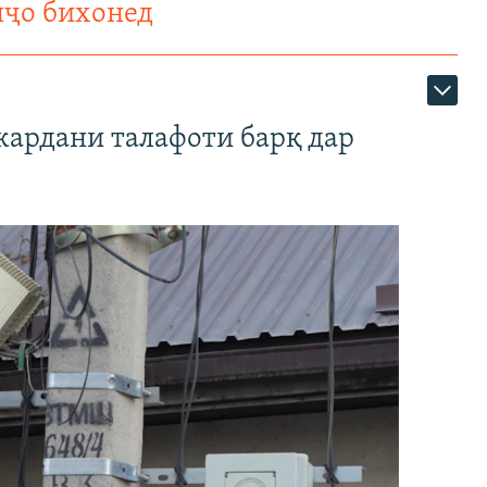
нҷо бихонед
кардани талафоти барқ дар