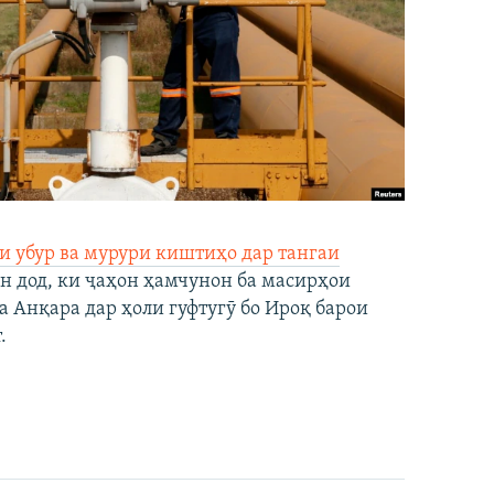
и убур ва мурури киштиҳо дар тангаи
н дод, ки ҷаҳон ҳамчунон ба масирҳои
а Анқара дар ҳоли гуфтугӯ бо Ироқ барои
.