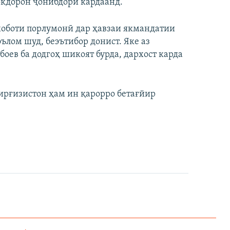
окдорон ҷонибдорӣ кардаанд.
хоботи порлумонӣ дар ҳавзаи якмандатии
эълом шуд, беэътибор донист. Яке аз
оев ба додгоҳ шикоят бурда, дархост карда
ирғизистон ҳам ин қарорро бетағйир