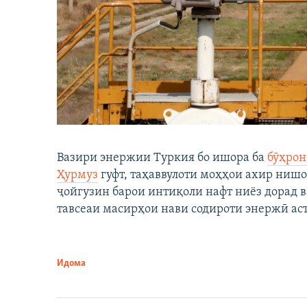
Вазири энержии Туркия бо ишора ба
бӯҳрон
Ҳурмуз
гуфт, таҳаввулоти моҳҳои ахир нишо
ҷойгузин барои интиқоли нафт ниёз дорад в
тавсеаи масирҳои нави содироти энержӣ аст
Идома