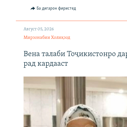
Ба дигарон фиристед
Август 05, 2026
Мирзонабии Холиқзод
Вена талаби Тоҷикистонро д
рад кардааст