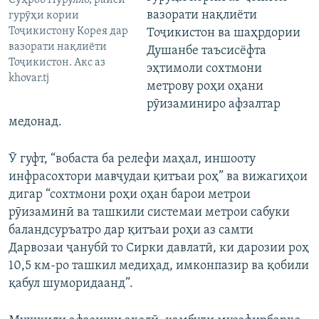
Сӯҳроб Нурулло, раиси
вазорати нақлиёти
гурӯҳи кории
Тоҷикистону Корея дар
Тоҷикистон ва шаҳрдории
вазорати нақлиёти
Душанбе таъсисёфта
Тоҷикистон. Акс аз
эҳтимоли сохтмони
khovar.tj
метрову роҳи оҳани
рӯизаминиро афзалтар
медонад.
Ӯ гуфт, “вобаста ба релефи маҳал, иншооту
инфрасохтори мавҷудаи қитъаи роҳ” ва вижагиҳои
дигар “сохтмони роҳи оҳан барои метрои
рӯизаминӣ ва ташкили системаи метрои сабуки
баландсуръатро дар қитъаи роҳи аз самти
Дарвозаи ҷанубӣ то Сирки давлатӣ, ки дарозии роҳ
10,5 км-ро ташкил медиҳад, имконпазир ва қобили
қабул шуморидаанд”.