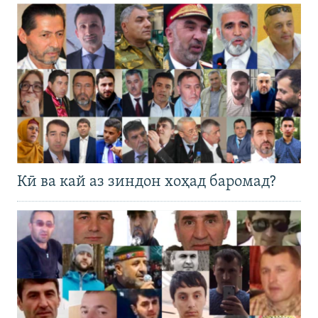
Кӣ ва кай аз зиндон хоҳад баромад?