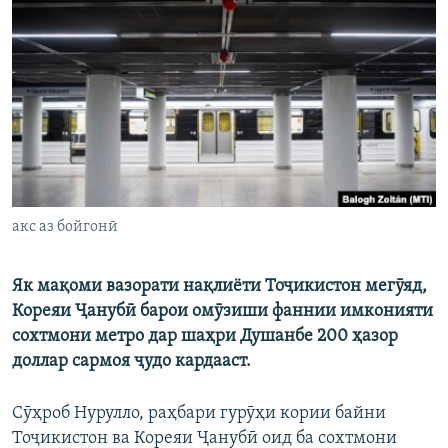
ГУЗОРИШҲОИ РАДИОӢ
Русский
ПАЙГИРӢ КУНЕД
Ҳамаи сомонаҳои RFE/RL
акс аз бойгонӣ
Як мақоми вазорати нақлиёти Тоҷикистон мегӯяд,
Кореяи Ҷанубӣ барои омӯзиши фаннии имконияти
сохтмони метро дар шаҳри Душанбе 200 ҳазор
доллар сармоя ҷудо кардааст.
Сӯҳроб Нурулло, раҳбари гурӯҳи кории байни
Тоҷикистон ва Кореяи Ҷанубӣ оид ба сохтмони