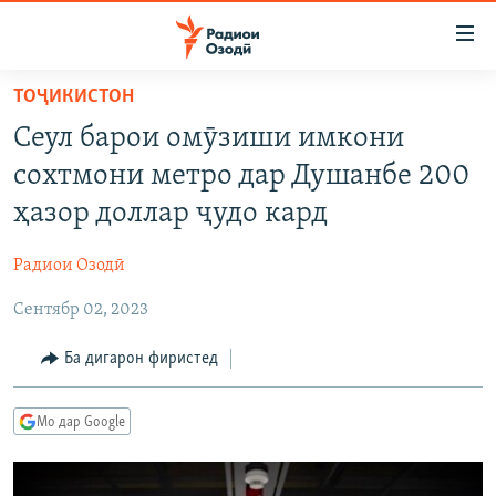
Пайвандҳои
дастрасӣ
Ҷаҳиш
ТОҶИКИСТОН
ба
ГӮШАҲО
Сеул барои омӯзиши имкони
мояи
ГАПИ ОЗОД
СИЁСАТ
аслӣ
сохтмони метро дар Душанбе 200
РӮЗГОРИ МУҲОҶИР
Ҷаҳиш
ИҚТИСОД
ҳазор доллар ҷудо кард
ба
САЛОМ, ХОҲАР
ҶОМЕА
феҳристи
Радиои Озодӣ
ТАҲҚИҚОТ
ҚАЗИЯИ "КРОКУС"
аслӣ
Ҷаҳиш
Сентябр 02, 2023
ҶАНГ ДАР УКРАИНА
ОСИЁИ МАРКАЗӢ
ба
НАЗАРИ МАРДУМ
ФАРҲАНГ
Ба дигарон фиристед
ҷустор
ЧАНДРАСОНАӢ
МЕҲМОНИ ОЗОДӢ
БЛОГИСТОН
Мо дар Google
РӮЙХАТҲО
ВАРЗИШ
ОЗОДӢ ОНЛАЙН
ВИДЕО
КИТОБҲОИ ОЗОДӢ
НИГОРИСТОН