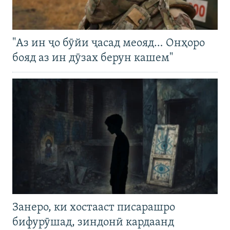
"Аз ин ҷо бӯйи ҷасад меояд… Онҳоро
бояд аз ин дӯзах берун кашем"
Занеро, ки хостааст писарашро
бифурӯшад, зиндонӣ кардаанд