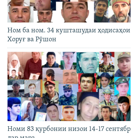
Ном ба ном. 34 кушташудаи ҳодисаҳои
Хоруғ ва Рӯшон
Номи 83 қурбонии низои 14-17 сентябр