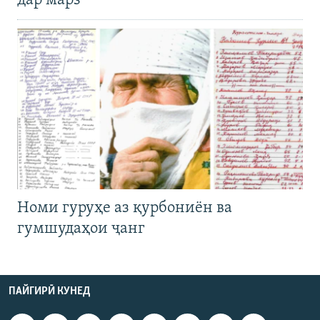
дар марз
Номи гуруҳе аз қурбониён ва
гумшудаҳои ҷанг
ПАЙГИРӢ КУНЕД