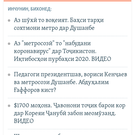
ИНЧУНИН, БИХОНЕД:
Аз шӯхӣ то воқеият. Баҳси тарҳи
сохтмони метро дар Душанбе
Аз "метросозӣ" то "набудани
коронавирус" дар Тоҷикистон.
Иқтибосҳои пурбаҳси 2020. ВИДЕО
Педагоги президентшав, вориси Кенҷаев
ва метросози Душанбе. Абдуҳалим
Ғаффоров кист?
$1700 моҳона. Ҷавонони тоҷик барои кор
дар Кореяи Ҷанубӣ забон меомӯзанд.
ВИДЕО