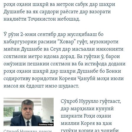
роҳи оҳани шаҳрӣ ва метрои сабук дар шаҳри
Душанбе ва як сардори раёсате дар вазорати
нақлиёти Тоҷикистон мебошад.
Ӯ рӯзи 2-юми сентябр дар мусоҳибааш бо
хабаргузории расмии “Ховар” гуфт, музокироти
миёни Душанбе ва Сеул дар масъалаи имконияти
сохтмони метро идома дорад. Ба гуфтаи ӯ, барои
омӯзиши пешакии сохтмон ва ба истифода додани
роҳи оҳани шаҳрӣ дар шаҳри Душанбе бо Бонки
содиротиву воридотии Кореяи Ҷанубӣ моҳи июли
имсол як ёддошт имзо шудааст.
Сӯҳроб Нурулло гуфтааст,
дар марҳилаи кунунӣ
ширкати Роҳи оҳани
миллии Корея ва ҳам
гурӯҳи кории аз ҷониби