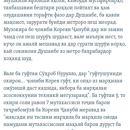
Мушкили афзоиши аҳолӣ, камбуди мусофирбарҳо,
танбашавии бештари роҳҳои пойтахт ва ҳам
олудашавии торафти фазо дар Душанбе, ба қавли
мақомот, зарурати бунёди метроро пеш меорад.
Музокира бо ҷониби Кореяи Ҷанубӣ дар ин замин
чанд сол пеш шурӯъ шудааст, вале маълум нест, то
куҷо он амалӣ мешавад ва дар сурати шурӯи корҳо,
кай сокинони Душанбе аз метро баҳрабардор
хоҳанд шуд.
Вале ба гуфтаи Сӯҳроб Нурулло, дар "гуфтушуниди
охирон... ҷониби Корея гуфт, ки онҳо аз марҳилаи
омӯзишӣ даст кашида, якбора ба марҳилаи
асосноккунии техникӣ мегузаранд". Ба гуфтаи ӯ, то
охири соли равон 7 мутахассиси тоҷик барои
таҷрибомӯзӣ ба Кореяи Ҷанубӣ меравад ва
"мақсади ин тасмим марҳила ба марҳила омода
намудани мутахассисони маҳалӣ барои дуруст ба