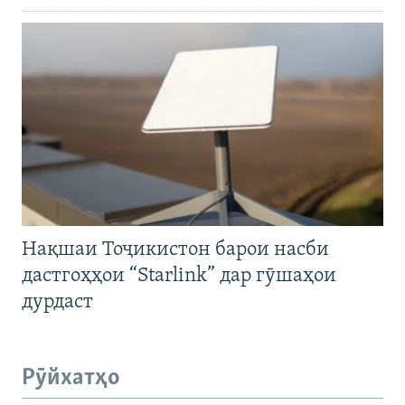
Нақшаи Тоҷикистон барои насби
дастгоҳҳои “Starlink” дар гӯшаҳои
дурдаст
Рӯйхатҳо