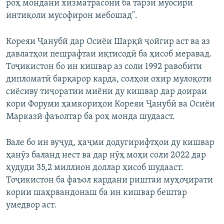
роҳ мондани хизматрасонӣ ба тарзи муосири
интиқоли мусофирон мебошад".
Кореяи Ҷанубӣ дар Осиёи Шарқӣ ҷойгир аст ва аз
давлатҳои пешрафтаи иқтисодӣ ба ҳисоб меравад.
Тоҷикистон бо ин кишвар аз соли 1992 равобити
дипломатӣ барқарор карда, солҳои охир мулоқоти
сиёсиву тиҷоратии миёни ду кишвар дар доираи
кори Форуми ҳамкориҳои Кореяи Ҷанубӣ ва Осиёи
Марказӣ фаъолтар ба роҳ монда шудааст.
Вале бо ин вуҷуд, ҳаҷми додугирифтҳои ду кишвар
ҳанӯз баланд нест ва дар нӯҳ моҳи соли 2022 дар
ҳудуди 35,2 миллион доллар ҳисоб шудааст.
Тоҷикистон ба фаъол кардани риштаи муҳоҷирати
кории шаҳрвандонаш ба ин кишвар бештар
умедвор аст.