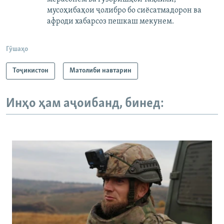
мусоҳибаҳои ҷолибро бо сиёсатмадорон ва
афроди хабарсоз пешкаш мекунем.
Гӯшаҳо
Тоҷикистон
Матолиби навтарин
Инҳо ҳам аҷоибанд, бинед: