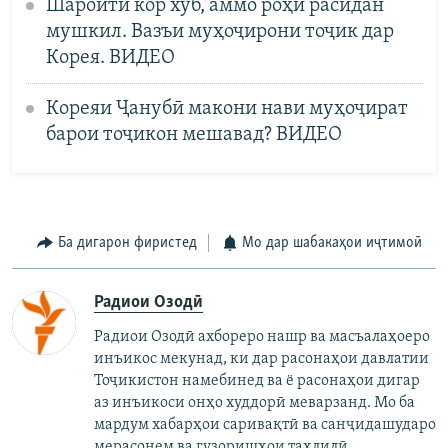
Шароити кор хуб, аммо роҳи расидан
мушкил. Вазъи муҳоҷирони тоҷик дар
Корея. ВИДЕО
Кореяи Ҷанубӣ макони нави муҳоҷират
барои тоҷикон мешавад? ВИДЕО
Ба дигарон фиристед
Мо дар шабакаҳои иҷтимоӣ
Радиои Озодӣ
Радиои Озодӣ ахбореро нашр ва масъалаҳоеро
инъикос мекунад, ки дар расонаҳои давлатии
Тоҷикистон намебинед ва ё расонаҳои дигар
аз инъикоси онҳо худдорӣ меварзанд. Мо ба
мардум хабарҳои саривақтӣ ва санҷидашударо
мерасонем ва гузоришҳои таҳлилӣ,