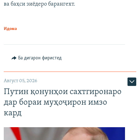
ва баҳси зиёдеро барангехт.
1080p
Идома
Ба дигарон фиристед
Август 05, 2026
Путин қонунҳои сахтгиронаро
дар бораи муҳоҷирон имзо
кард