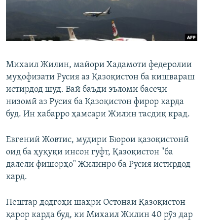
ГУЗОРИШҲОИ РАДИОӢ
Русский
ПАЙГИРӢ КУНЕД
Михаил Жилин, майори Хадамоти федеролии
муҳофизати Русия аз Қазоқистон ба кишвараш
истирдод шуд. Вай баъди эъломи басеҷи
низомӣ аз Русия ба Қазоқистон фирор карда
Ҳамаи сомонаҳои RFE/RL
буд. Ин хабарро ҳамсари Жилин тасдиқ крад.
Евгений Жовтис, мудири Бюрои қазоқистонӣ
оид ба ҳуқуқи инсон гуфт, Қазоқистон "ба
далели фишорҳо" Жилинро ба Русия истирдод
кард.
Пештар додгоҳи шаҳри Остонаи Қазоқистон
қарор карда буд, ки Михаил Жилин 40 рӯз дар