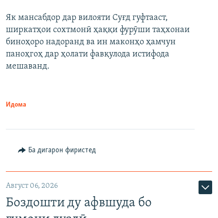
Як мансабдор дар вилояти Суғд гуфтааст,
ширкатҳои сохтмонӣ ҳаққи фурӯши таҳхонаи
биноҳоро надоранд ва ин маконҳо ҳамчун
паноҳгоҳ дар ҳолати фавқулода истифода
мешаванд.
Идома
Ба дигарон фиристед
Август 06, 2026
Боздошти ду афвшуда бо