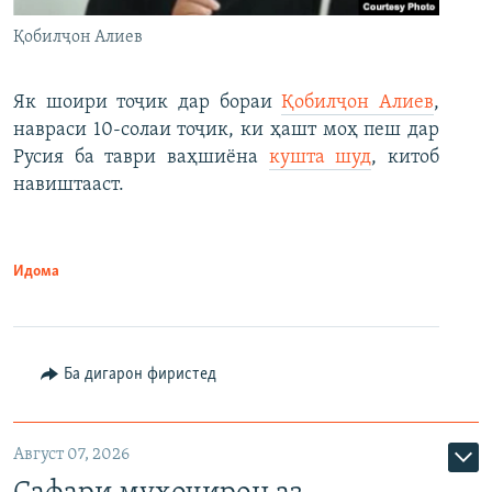
Қобилҷон Алиев
Як шоири тоҷик дар бораи
Қобилҷон Алиев
,
навраси 10-солаи тоҷик, ки ҳашт моҳ пеш дар
Русия ба таври ваҳшиёна
кушта шуд
, китоб
навиштааст.
Идома
Ба дигарон фиристед
Август 07, 2026