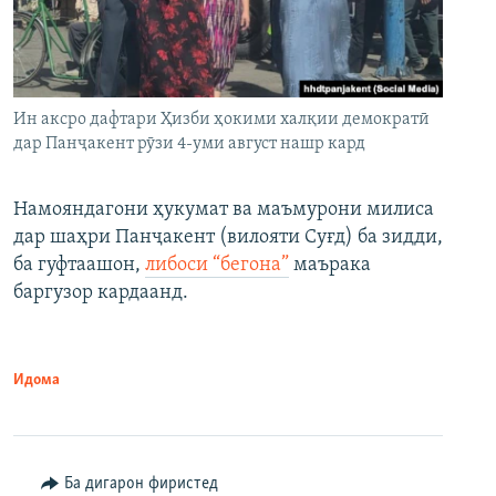
Ин аксро дафтари Ҳизби ҳокими халқии демократӣ
дар Панҷакент рӯзи 4-уми август нашр кард
Намояндагони ҳукумат ва маъмурони милиса
дар шаҳри Панҷакент (вилояти Суғд) ба зидди,
ба гуфтаашон,
либоси “бегона”
маърака
баргузор кардаанд.
Идома
Ба дигарон фиристед