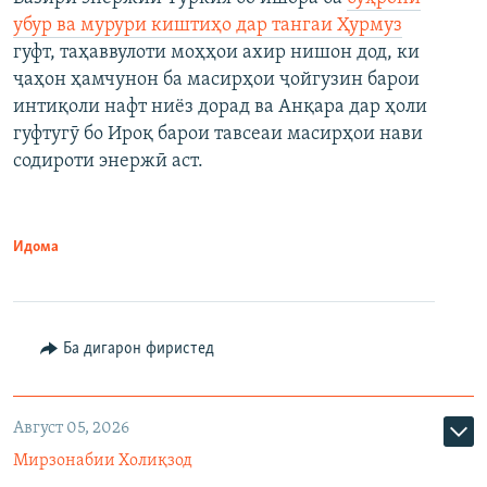
убур ва мурури киштиҳо дар тангаи Ҳурмуз
гуфт, таҳаввулоти моҳҳои ахир нишон дод, ки
ҷаҳон ҳамчунон ба масирҳои ҷойгузин барои
интиқоли нафт ниёз дорад ва Анқара дар ҳоли
гуфтугӯ бо Ироқ барои тавсеаи масирҳои нави
содироти энержӣ аст.
Идома
Ба дигарон фиристед
Август 05, 2026
Мирзонабии Холиқзод