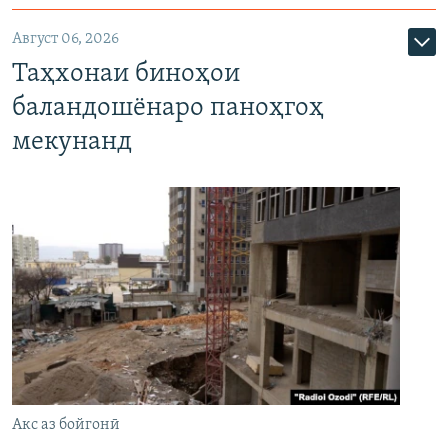
Август 06, 2026
Таҳхонаи биноҳои
баландошёнаро паноҳгоҳ
мекунанд
Акс аз бойгонӣ