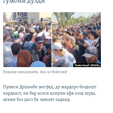
гумони дуздӣ
Раҳоии зиндониён. Акс аз бойгонӣ
Пулиси Душанбе мегӯяд, ду мардеро боздошт
кардааст, ки бар асоси қонуни афв озод шуда,
лекин боз даст ба ҷиноят заданд.