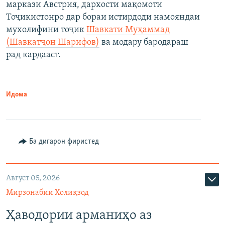
маркази Австрия, дархости мақомоти
Тоҷикистонро дар бораи истирдоди намояндаи
мухолифини тоҷик
Шавкати Муҳаммад
(Шавкатҷон Шарифов)
ва модару бародараш
рад кардааст.
Идома
Ба дигарон фиристед
Август 05, 2026
Мирзонабии Холиқзод
Ҳаводории арманиҳо аз