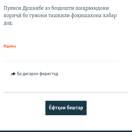
Пулиси Душанбе аз боздошти шаҳрвандони
хориҷӣ бо гумони ташкили фоҳишахона хабар
дод.
Идома
Ба дигарон фиристед
Ёфтҳои бештар