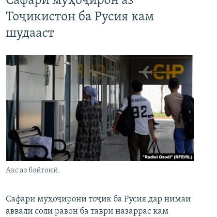
Сафари муҳоҷирон аз
Тоҷикистон ба Русия кам
шудааст
Акс аз бойгонӣ.
Сафари муҳоҷирони тоҷик ба Русия дар нимаи
аввали соли равон ба таври назаррас кам