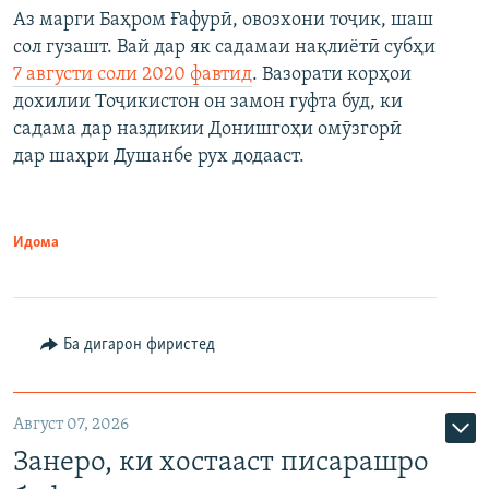
Аз марги Баҳром Ғафурӣ, овозхони тоҷик, шаш
сол гузашт. Вай дар як садамаи нақлиётӣ субҳи
7 августи соли 2020 фавтид
. Вазорати корҳои
дохилии Тоҷикистон он замон гуфта буд, ки
садама дар наздикии Донишгоҳи омӯзгорӣ
дар шаҳри Душанбе рух додааст.
Идома
Ба дигарон фиристед
Август 07, 2026
Занеро, ки хостааст писарашро