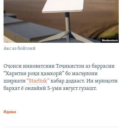
Акс аз бойгонӣ
Оҷонси инноватсияи Тоҷикистон аз баррасии
“Харитаи роҳи ҳамкорӣ” бо масъулони
ширкати
“Starlink”
хабар додааст. Ин мулоқоти
бархат ё онлайнӣ 5-уми август гузашт.
Идома