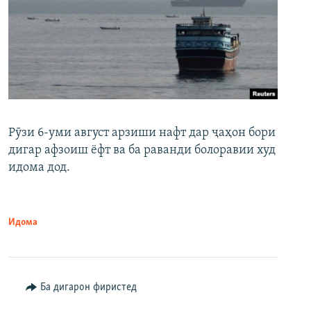
Рӯзи 6-уми август арзиши нафт дар ҷаҳон бори
дигар афзоиш ёфт ва ба раванди болоравии худ
идома дод.
Идома
Ба дигарон фиристед