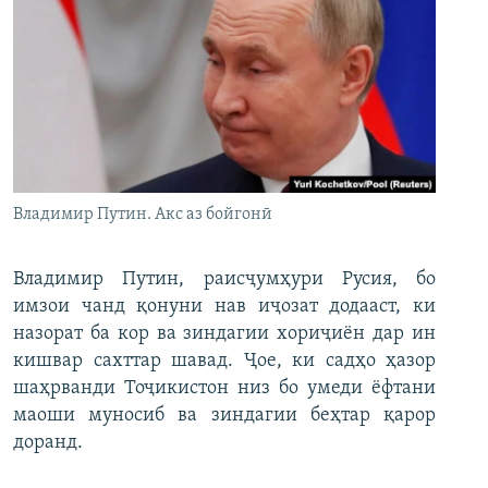
Владимир Путин. Акс аз бойгонӣ
Владимир Путин, раисҷумҳури Русия, бо
имзои чанд қонуни нав иҷозат додааст, ки
назорат ба кор ва зиндагии хориҷиён дар ин
кишвар сахттар шавад. Ҷое, ки садҳо ҳазор
шаҳрванди Тоҷикистон низ бо умеди ёфтани
маоши муносиб ва зиндагии беҳтар қарор
доранд.