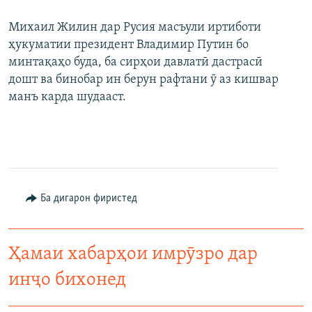
Михаил Жилин дар Русия масъули иртиботи
ҳукуматии президент Владимир Путин бо
минтақаҳо буда, ба сирҳои давлатӣ дастрасӣ
дошт ва бинобар ин берун рафтани ӯ аз кишвар
манъ карда шудааст.
Ба дигарон фиристед
Ҳамаи хабарҳои имрӯзро дар
инҷо бихонед