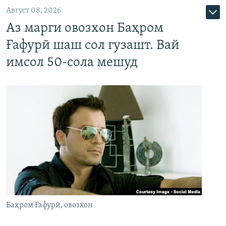
Август 08, 2026
Аз марги овозхон Баҳром
Ғафурӣ шаш сол гузашт. Вай
имсол 50-сола мешуд
Баҳром Ғафурӣ, овозхон