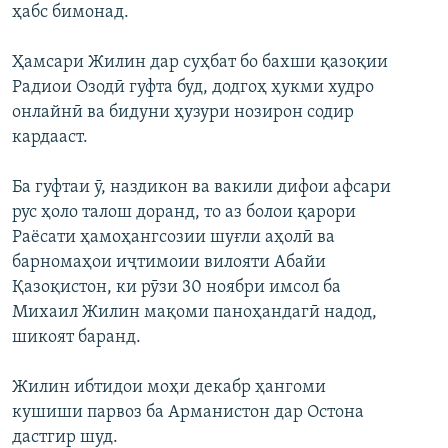
ҳабс бимонад.
Ҳамсари Жилин дар суҳбат бо бахши қазоқии
Радиои Озодӣ гуфта буд, додгоҳ ҳукми худро
онлайнӣ ва бидуни ҳузури нозирон содир
кардааст.
Ба гуфтаи ӯ, наздикон ва вакили дифои афсари
рус ҳоло талош доранд, то аз болои қарори
Раёсати ҳамоҳангсозии шуғли аҳолӣ ва
барномаҳои иҷтимоии вилояти Абайи
Қазоқистон, ки рӯзи 30 ноябри имсол ба
Михаил Жилин мақоми паноҳандагӣ надод,
шикоят баранд.
Жилин ибтидои моҳи декабр ҳангоми
кушиши парвоз ба Арманистон дар Остона
дастгир шуд.