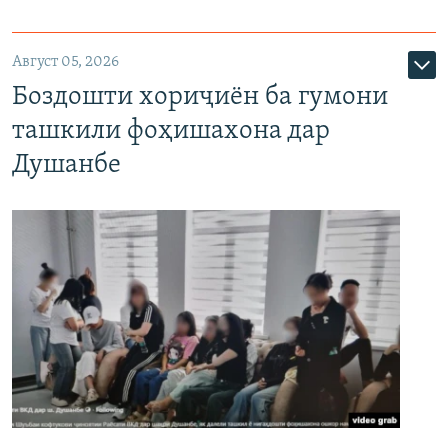
Август 05, 2026
Боздошти хориҷиён ба гумони
ташкили фоҳишахона дар
Душанбе