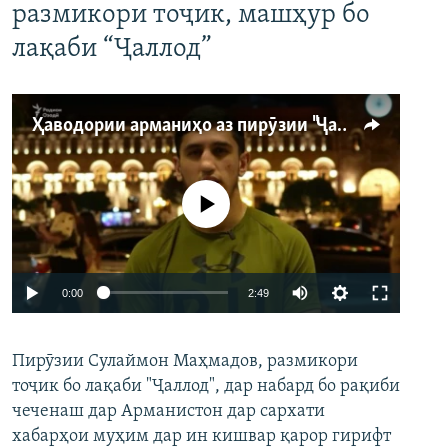
размикори тоҷик, машҳур бо
лақаби “Ҷаллод”
Ҳаводории арманиҳо аз пирӯзии "Ҷаллод"-и тоҷик
Феълан кор намекунад
Auto
0:00
2:49
240p
Пирӯзии Сулаймон Маҳмадов, размикори
360p
тоҷик бо лақаби "Ҷаллод", дар набард бо рақиби
480p
Auto
240p
360p
480p
чеченаш дар Арманистон дар сархати
720p
хабарҳои муҳим дар ин кишвар қарор гирифт
720p
1080p