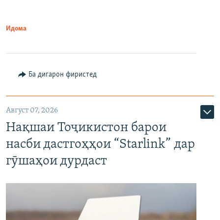
Идома
Ба дигарон фиристед
Август 07, 2026
Нақшаи Тоҷикистон барои
насби дастгоҳҳои “Starlink” дар
гӯшаҳои дурдаст