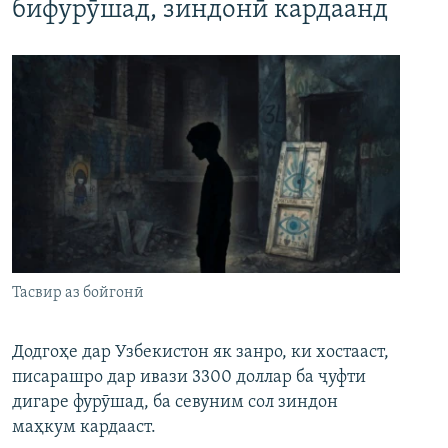
бифурӯшад, зиндонӣ кардаанд
Тасвир аз бойгонӣ
Додгоҳе дар Узбекистон як занро, ки хостааст,
писарашро дар ивази 3300 доллар ба ҷуфти
дигаре фурӯшад, ба севуним сол зиндон
маҳкум кардааст.