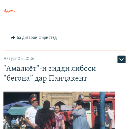
Идома
Ба дигарон фиристед
Август 05, 2026
"Амалиёт"-и зидди либоси
“бегона” дар Панҷакент