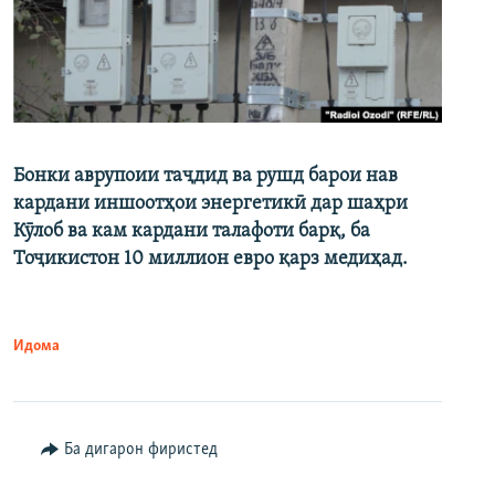
Бонки аврупоии таҷдид ва рушд барои нав
кардани иншоотҳои энергетикӣ дар шаҳри
Кӯлоб ва кам кардани талафоти барқ, ба
Тоҷикистон 10 миллион евро қарз медиҳад.
Идома
Ба дигарон фиристед