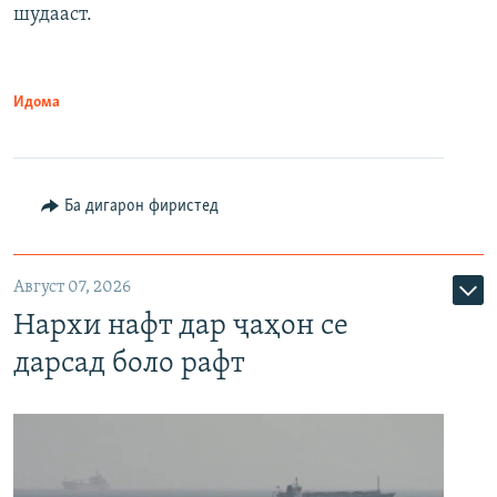
шудааст.
Идома
Ба дигарон фиристед
Август 07, 2026
Нархи нафт дар ҷаҳон се
дарсад боло рафт