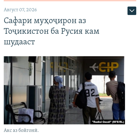
Август 07, 2026
Сафари муҳоҷирон аз
Тоҷикистон ба Русия кам
шудааст
Акс аз бойгонӣ.