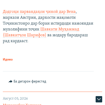
Додгоҳи парвандаҳои ҷиноӣ дар Вена
,
маркази Австрия, дархости мақомоти
Тоҷикистонро дар бораи истирдоди намояндаи
мухолифини тоҷик
Шавкати Муҳаммад
(Шавкатҷон Шарифов)
ва модару бародараш
рад кардааст.
Идома
Ба дигарон фиристед
Август 05, 2026