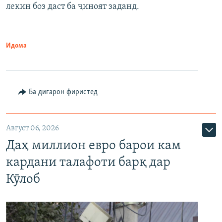
лекин боз даст ба ҷиноят заданд.
Идома
Ба дигарон фиристед
Август 06, 2026
Даҳ миллион евро барои кам
кардани талафоти барқ дар
Кӯлоб