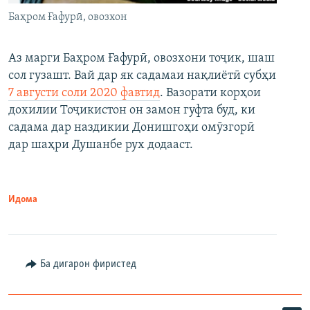
Баҳром Ғафурӣ, овозхон
Аз марги Баҳром Ғафурӣ, овозхони тоҷик, шаш
сол гузашт. Вай дар як садамаи нақлиётӣ субҳи
7 августи соли 2020 фавтид
. Вазорати корҳои
дохилии Тоҷикистон он замон гуфта буд, ки
садама дар наздикии Донишгоҳи омӯзгорӣ
дар шаҳри Душанбе рух додааст.
Идома
Ба дигарон фиристед