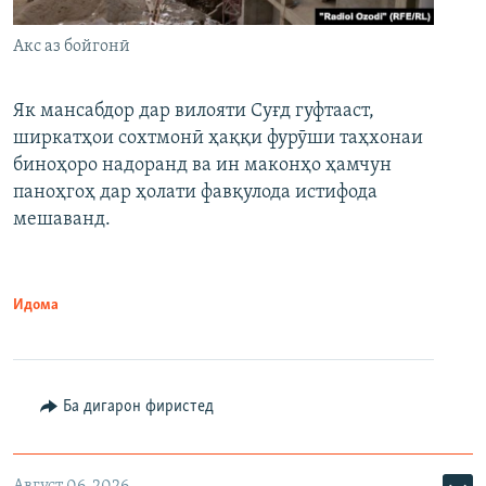
Акс аз бойгонӣ
Як мансабдор дар вилояти Суғд гуфтааст,
ширкатҳои сохтмонӣ ҳаққи фурӯши таҳхонаи
биноҳоро надоранд ва ин маконҳо ҳамчун
паноҳгоҳ дар ҳолати фавқулода истифода
мешаванд.
Идома
Ба дигарон фиристед