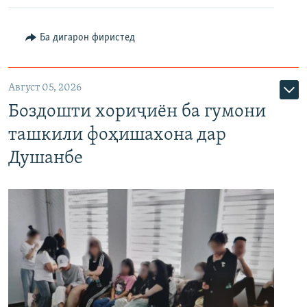
Ба дигарон фиристед
Август 05, 2026
Боздошти хориҷиён ба гумони
ташкили фоҳишахона дар
Душанбе