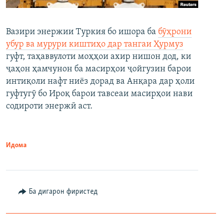
Вазири энержии Туркия бо ишора ба
бӯҳрони
убур ва мурури киштиҳо дар тангаи Ҳурмуз
гуфт, таҳаввулоти моҳҳои ахир нишон дод, ки
ҷаҳон ҳамчунон ба масирҳои ҷойгузин барои
интиқоли нафт ниёз дорад ва Анқара дар ҳоли
гуфтугӯ бо Ироқ барои тавсеаи масирҳои нави
содироти энержӣ аст.
Идома
Ба дигарон фиристед