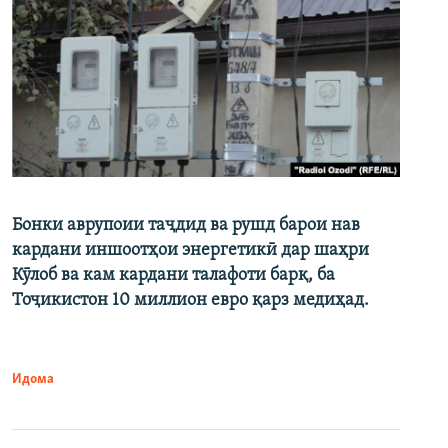
Бонки аврупоии таҷдид ва рушд барои нав
кардани иншоотҳои энергетикӣ дар шаҳри
Кӯлоб ва кам кардани талафоти барқ, ба
Тоҷикистон 10 миллион евро қарз медиҳад.
Идома