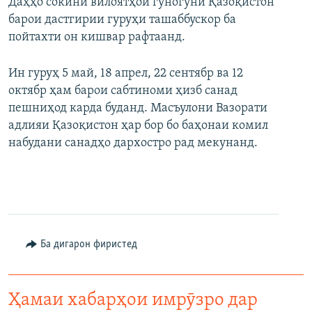
Даҳҳо сокини вилоятҳои гуногуни Қазоқистон
барои дастгирии гуруҳи ташаббускор ба
пойтахти он кишвар рафтаанд.
Ин гуруҳ 5 май, 18 апрел, 22 сентябр ва 12
октябр ҳам барои сабтиноми ҳизб санад
пешниҳод карда буданд. Масъулони Вазорати
адлияи Қазоқистон ҳар бор бо баҳонаи комил
набудани санадҳо дархостро рад мекунанд.
Ба дигарон фиристед
Ҳамаи хабарҳои имрӯзро дар