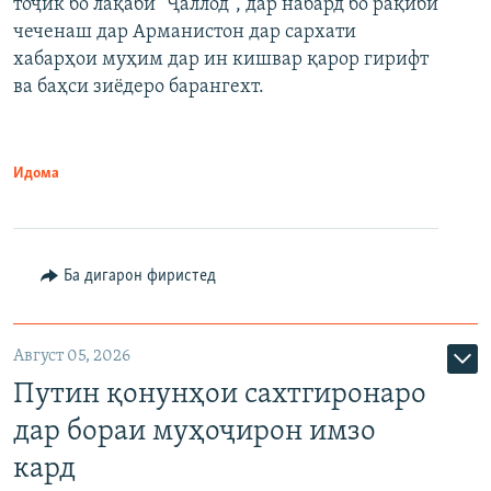
тоҷик бо лақаби "Ҷаллод", дар набард бо рақиби
480p
Auto
240p
360p
480p
чеченаш дар Арманистон дар сархати
720p
хабарҳои муҳим дар ин кишвар қарор гирифт
720p
1080p
ва баҳси зиёдеро барангехт.
1080p
Идома
Ба дигарон фиристед
Август 05, 2026
Путин қонунҳои сахтгиронаро
дар бораи муҳоҷирон имзо
кард