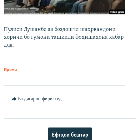
Пулиси Душанбе аз боздошти шаҳрвандони
хориҷӣ бо гумони ташкили фоҳишахона хабар
дод.
Идома
Ба дигарон фиристед
Ёфтҳои бештар