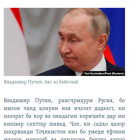
Владимир Путин. Акс аз бойгонӣ
Владимир Путин, раисҷумҳури Русия, бо
имзои чанд қонуни нав иҷозат додааст, ки
назорат ба кор ва зиндагии хориҷиён дар ин
кишвар сахттар шавад. Ҷое, ки садҳо ҳазор
шаҳрванди Тоҷикистон низ бо умеди ёфтани
маоши муносиб ва зиндагии беҳтар қарор