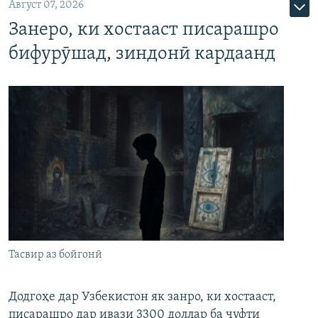
Август 07, 2026
Занеро, ки хостааст писарашро
бифурӯшад, зиндонӣ кардаанд
Тасвир аз бойгонӣ
Додгоҳе дар Узбекистон як занро, ки хостааст,
писарашро дар ивази 3300 доллар ба ҷуфти