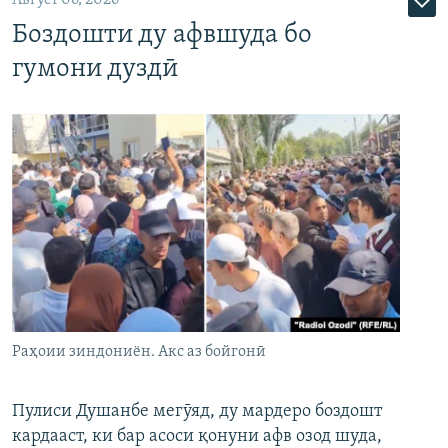
Август 06, 2026
Боздошти ду афвшуда бо
гумони дуздӣ
Раҳоии зиндониён. Акс аз бойгонӣ
Пулиси Душанбе мегӯяд, ду мардеро боздошт
кардааст, ки бар асоси қонуни афв озод шуда,