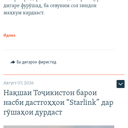
дигаре фурӯшад, ба севуним сол зиндон
маҳкум кардааст.
Идома
Ба дигарон фиристед
Август 07, 2026
Нақшаи Тоҷикистон барои
насби дастгоҳҳои “Starlink” дар
гӯшаҳои дурдаст