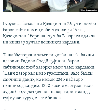
ГУЗОРИШҲОИ РАДИОӢ
Русский
ПАЙГИРӢ КУНЕД
Гуруҳе аз фаъолони Қазоқистон 26-уми октябр
барои сабтиноми ҳизби мухолифи "Алга,
Қазоқистон!" бори панҷум ба Вазорати адлияи
ин кишвар ҳуҷҷат пешниҳод карданд.
Ташаббускорони таъсиси ҳизби нав ба бахши
Ҳамаи сомонаҳои RFE/RL
қазоқии Радиои Озодӣ гуфтанд, барои
сабтиноми ҳизб ҳазорҳо имзо ҷамъ кардаанд.
"Панҷ ҳазор кас имзо гузоштанд. Вале баъди
санҷиши дақиқ мо имзои 2245 нафарро
пешниҳод кардем. 1250 каси имзогузоштаҳо
худро бо ҳуҷҷатҳояшон навор гирифтаанд", -
гуфт узви гуруҳ Асет Абишев.