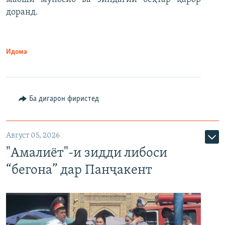
доранд.
Идома
Ба дигарон фиристед
Август 05, 2026
"Амалиёт"-и зидди либоси
“бегона” дар Панҷакент