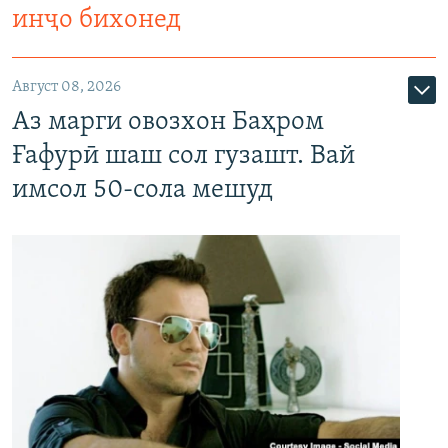
инҷо бихонед
Август 08, 2026
Аз марги овозхон Баҳром
Ғафурӣ шаш сол гузашт. Вай
имсол 50-сола мешуд