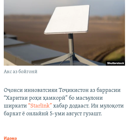
Акс аз бойгонӣ
Оҷонси инноватсияи Тоҷикистон аз баррасии
“Харитаи роҳи ҳамкорӣ” бо масъулони
ширкати
“Starlink”
хабар додааст. Ин мулоқоти
бархат ё онлайнӣ 5-уми август гузашт.
Идома