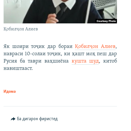
Қобилҷон Алиев
Як шоири тоҷик дар бораи
Қобилҷон Алиев
,
навраси 10-солаи тоҷик, ки ҳашт моҳ пеш дар
Русия ба таври ваҳшиёна
кушта шуд
, китоб
навиштааст.
Идома
Ба дигарон фиристед