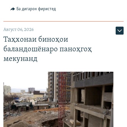
Ба дигарон фиристед
Август 06, 2026
Таҳхонаи биноҳои
баландошёнаро паноҳгоҳ
мекунанд