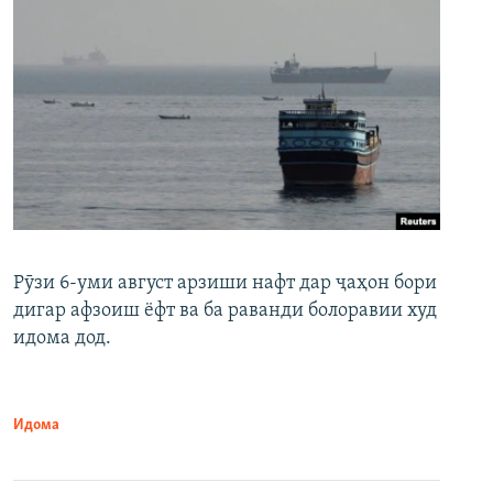
Рӯзи 6-уми август арзиши нафт дар ҷаҳон бори
дигар афзоиш ёфт ва ба раванди болоравии худ
идома дод.
Идома