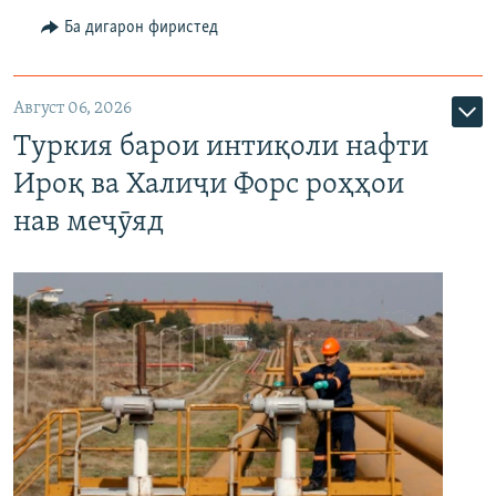
Ба дигарон фиристед
Август 06, 2026
Туркия барои интиқоли нафти
Ироқ ва Халиҷи Форс роҳҳои
нав меҷӯяд