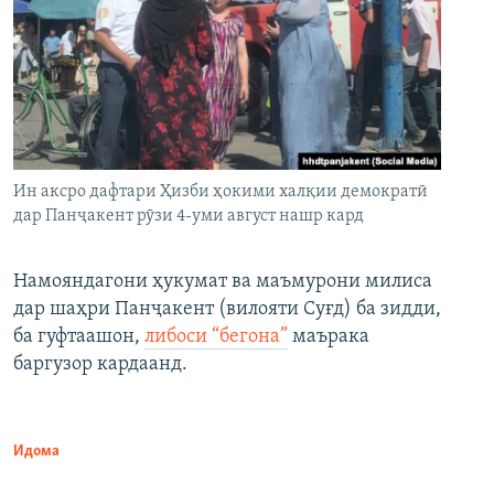
Ин аксро дафтари Ҳизби ҳокими халқии демократӣ
дар Панҷакент рӯзи 4-уми август нашр кард
Намояндагони ҳукумат ва маъмурони милиса
дар шаҳри Панҷакент (вилояти Суғд) ба зидди,
ба гуфтаашон,
либоси “бегона”
маърака
баргузор кардаанд.
Идома