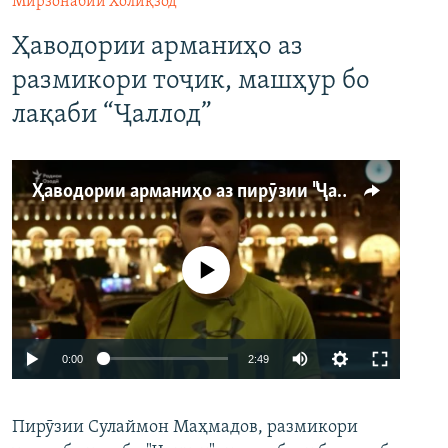
Мирзонабии Холиқзод
Ҳаводории арманиҳо аз
размикори тоҷик, машҳур бо
лақаби “Ҷаллод”
Ҳаводории арманиҳо аз пирӯзии "Ҷаллод"-и тоҷик
Феълан кор намекунад
Auto
0:00
2:49
240p
Пирӯзии Сулаймон Маҳмадов, размикори
360p