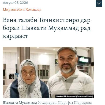
Август 05, 2026
Мирзонабии Холиқзод
Вена талаби Тоҷикистонро дар
бораи Шавкати Муҳаммад рад
кардааст
Шавкати Муҳаммад бо модараш Шарофат Шарифова