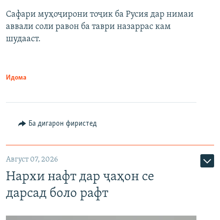
Сафари муҳоҷирони тоҷик ба Русия дар нимаи
аввали соли равон ба таври назаррас кам
шудааст.
Идома
Ба дигарон фиристед
Август 07, 2026
Нархи нафт дар ҷаҳон се
дарсад боло рафт