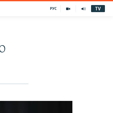
TV
РУС
ЕО