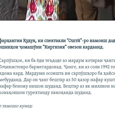
фарҳангии Қудуқ, ки спектакли “Оштӣ”-ро намоиш дод
шинҳои ҷомашӯии “Киргизия” овезон кардаанд.
Сарпӯшҳое, ки ба ёди теъдоде аз мардум хотираи ҷанг
Тоҷикистонро бармегардонад. Ҷанге, ки аз соли 1992 то
идома кард. Мардуми осоишта ин сарпӯшҳоро ба ҳайси
мебурданд. Дар он ҷанг бештар аз 50 ҳазор нафар кушт
нафар беному нишон шуданд. Бештар аз як миллион н
хонаҳояшон гурехтанду паноҳанда шуданд.
о тамошо кунед: