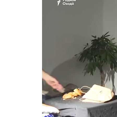
ГУЗОРИШҲОИ РАДИОӢ