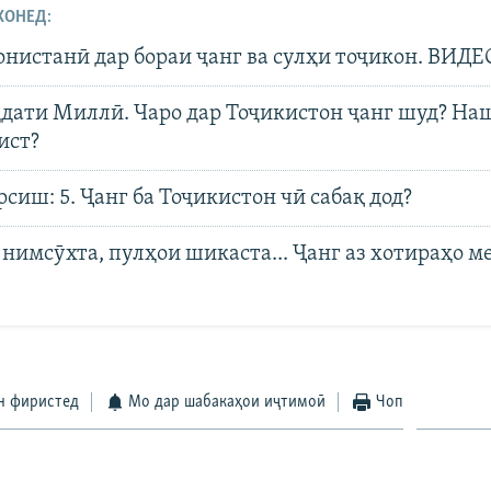
ХОНЕД:
онистанӣ дар бораи ҷанг ва сулҳи тоҷикон. ВИД
ҳдати Миллӣ. Чаро дар Тоҷикистон ҷанг шуд? На
ист?
сиш: 5. Ҷанг ба Тоҷикистон чӣ сабақ дод?
нимсӯхта, пулҳои шикаста... Ҷанг аз хотираҳо м
н фиристед
Мо дар шабакаҳои иҷтимоӣ
Чоп