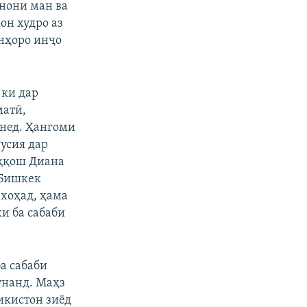
онони ман ва
480p
он худро аз
720p
нҳоро инҷо
1080p
 ки дар
матӣ,
px
бар
нед. Ҳангоми
усия дар
аққош Диана
 Бишкек
ехоҳад, ҳама
и ба сабаби
а сабаби
унанд. Маҳз
икистон зиёд