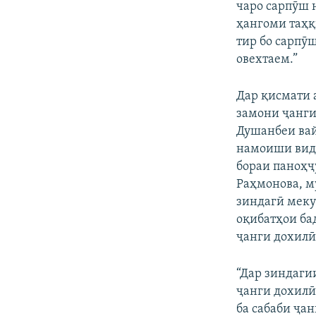
чаро сарпӯш н
ҳангоми таҳқ
тир бо сарпӯ
овехтаем.”
Дар қисмати 
замони ҷанги
Душанбеи вай
намоиши виде
бораи паноҳҷ
Раҳмонова, м
зиндагӣ мекун
оқибатҳои ба
ҷанги дохилӣ
“Дар зиндаги
ҷанги дохилӣ
ба сабаби ҷа