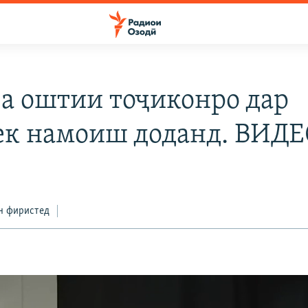
ва оштии тоҷиконро дар
к намоиш доданд. ВИД
н фиристед