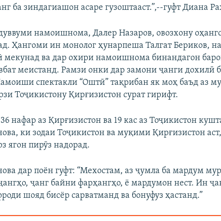
нг ба зиндагиашон асаре гузоштааст.”,--гуфт Диана Р
дуввуми намоишнома, Далер Назаров, овозхону оҳанг
ад. Ҳангоми ин монолог ҳунарпеша Талгат Бериков, 
ӣ мекунад ва дар охири намоишнома бинандагон бар
вбат меистанд. Рамзи онки дар замони ҷанги дохилӣ 
амоиши спектакли “Оштӣ” тақрибан як моҳ баъд аз 
рзи Тоҷикистону Қирғизистон сурат гирифт.
36 нафар аз Қирғизистон ва 19 кас аз Тоҷикистон куш
ова, ки зодаи Тоҷикистон ва муқими Қирғизистон аст,
з ягон пирӯз надорад.
ова дар поён гуфт: “Мехостам, аз ҷумла ба мардум му
 ҷангҳо, ҷанг байни фарҳангҳо, ё мардумон нест. Ин ҷ
фроди шояд бисёр сарватманд ва бонуфуз ҳастанд.”