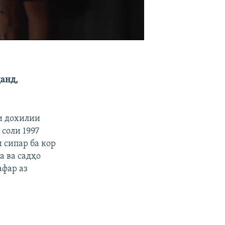
анд,
и дохилии
 соли 1997
 сипар ба кор
а ва садҳо
афар аз