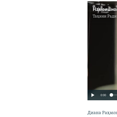
Таҳияи
Ради
0:00
Диана Раҳмон