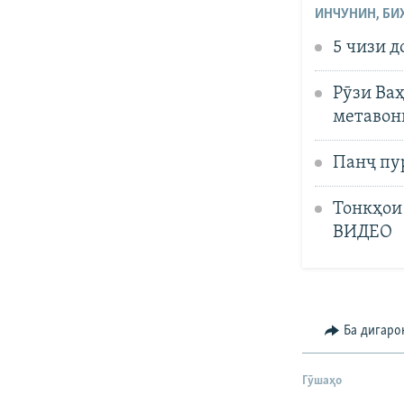
ИНЧУНИН, БИ
5 чизи д
Рӯзи Ва
метавон
Панҷ пур
Тонкҳои 
ВИДЕО
Ба дигаро
Гӯшаҳо