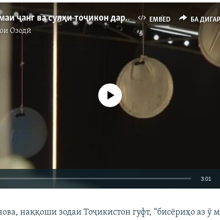
Намоишномаи ҷанг ва сулҳи тоҷикон дар Бишкек
EMBED
БА ДИГА
ои Озодӣ
Феълан кор намекунад
3:01
EMBED
БА ДИГАРОН 
ова, наққоши зодаи Тоҷикистон гуфт, “бисёриҳо аз ӯ 