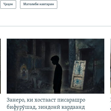
Ҷаҳон
Матолиби навтарин
Занеро, ки хостааст писарашро
бифурӯшад, зиндонӣ кардаанд