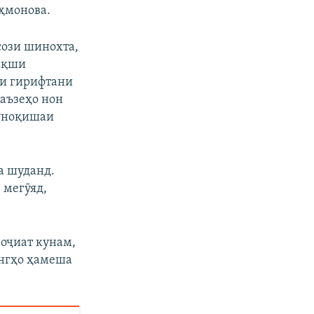
аҳмонова.
сози шинохта,
нақши
ои гирифтани
баъзеҳо нон
муноқишаи
та шуданд.
 мегӯяд,
роҷиат кунам,
ангҳо ҳамеша