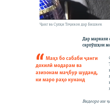
Ҷанг ва Сулҳи Тоҷикон дар Бишкек
Дар маркази 
сарпӯшҳои мо
Маҳз бо сабаби ҷанги
дохилӣ модарам ва
азизонам маҷбур шуданд,
ки маро раҳо кунанд
Видеоро ин ҷ