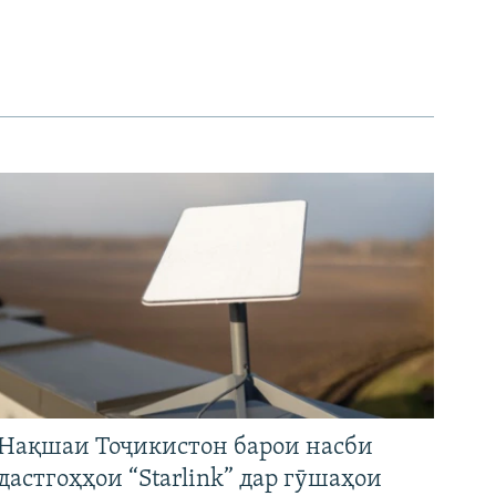
Нақшаи Тоҷикистон барои насби
дастгоҳҳои “Starlink” дар гӯшаҳои