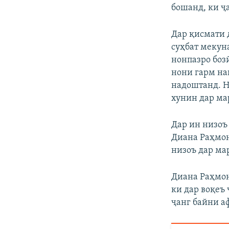
бошанд, ки ҷа
Дар қисмати 
суҳбат мекун
нонпазро боз
нони гарм на
надоштанд. Н
хунин дар ма
Дар ин низоъ 
Диана Раҳмон
низоъ дар мар
Диана Раҳмон
ки дар воқеъ
ҷанг байни а