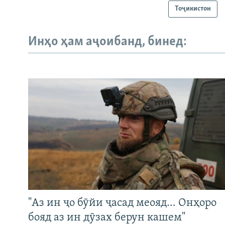
Тоҷикистон
Инҳо ҳам аҷоибанд, бинед:
"Аз ин ҷо бӯйи ҷасад меояд… Онҳоро
бояд аз ин дӯзах берун кашем"