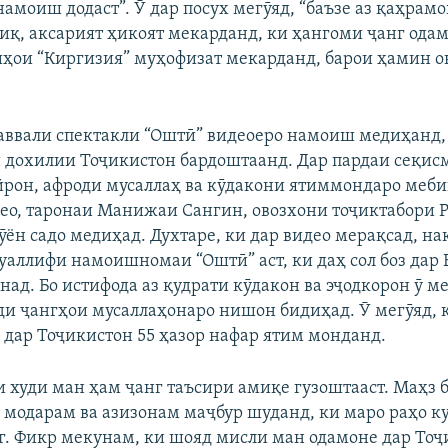
амоиш додаст”. Ӯ дар посух мегӯяд, “баъзе аз қаҳрам
иқ, аксарият ҳикоят мекарданд, ки ҳангоми ҷанг одам
шҳои “Киргизия” муҳофизат мекарданд, барои ҳамин о
Auto
240p
360p
480p
720p
1080p
аввали спектакли “Оштӣ” видеоеро намоиш медиҳанд,
 дохилии Тоҷикистон бардоштаанд. Дар пардаи сеқис
рон, афроди мусаллаҳ ва кӯдакони ятиммондаро меби
о, таронаи Манижаи Сангин, овозхони тоҷиктабори Р
ӯён садо медиҳад. Духтаре, ки дар видео мерақсад, н
уаллифи намоишномаи “Оштӣ” аст, ки даҳ сол боз дар
ад. Бо истифода аз қудрати кӯдакон ва эҷодкорон ӯ м
ди ҷангҳои мусаллаҳонаро нишон бидиҳад. Ӯ мегӯяд, к
 дар Тоҷикистон 55 ҳазор нафар ятим монданд.
и худи ман ҳам ҷанг таъсири амиқе гузоштааст. Маҳз б
 модарам ва азизонам маҷбур шуданд, ки маро раҳо к
нг. Фикр мекунам, ки шояд мисли ман одамоне дар Тоҷ