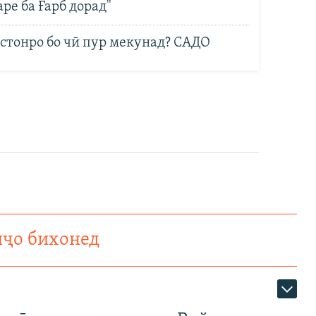
е ба Ғарб дорад"
стонро бо чӣ пур мекунад? САДО
нҷо бихонед