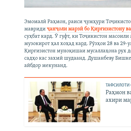
Эмомалӣ Раҳмон, раиси ҷумҳури Тоҷикистон
мавриди
ҷанҷоли марзӣ бо Қирғизистону в
суҳбат кард. Ӯ гуфт, ки Тоҷикистон масоили
музокирот ҳал хоҳад кард. Рӯзҳои 28 ва 29-
Қирғизистон муноқишаи мусаллаҳона рух до
садҳо кас захмӣ шудаанд. Душанбеву Бишке
айбдор мекунанд.
ТАФСИЛОТИ 
Раҳмон в
ахири ма