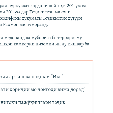
ораи пурқувват кардани пойгоҳи 201-ум ва
оҳи 201-ум дар Тоҷикистон макони
ухолифони ҳукумати Тоҷикистон ҳузури
лӣ Раҳмон мешуморанд.
гӣ медонанд ва мубориза бо терроризму
хшҳои ҳамкории низомии ин ду кишвар ба
озии артиш ва нақшаи “Икс”
ёсати хориҷии мо ҷойгоҳи вижа дорад"
з нигоҳи пажӯҳишгари тоҷик