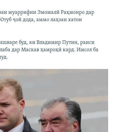
ҳзаи муаррифии Эмомалӣ Раҳмонро дар
Ютуб ҷой дода, аммо лаҳзаи хатои
ишваре буд, ки Владимир Путин, раиси
лаба дар Маскав ҳамроҳӣ кард. Имсол ба
шуд.