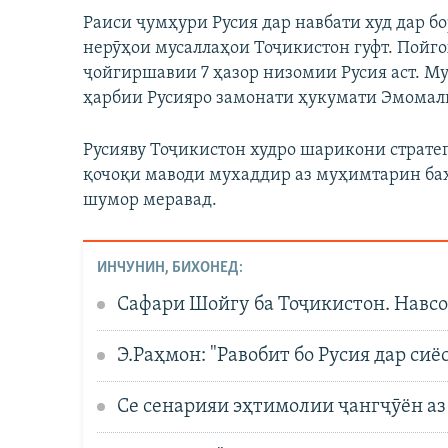
Раиси ҷумҳури Русия дар навбати худ дар б
нерӯҳои мусаллаҳои Тоҷикистон гуфт. Пойг
ҷойгиршавии 7 ҳазор низомии Русия аст. М
ҳарбии Русияро замонати ҳукумати Эмома
Русияву Тоҷикистон худро шарикони страте
қочоқи маводи мухаддир аз муҳимтарин ба
шумор меравад.
ИНЧУНИН, БИХОНЕД:
Сафари Шойгу ба Тоҷикистон. Навс
Э.Раҳмон: "Равобит бо Русия дар си
Се сенарияи эҳтимолии ҷангҷӯён а