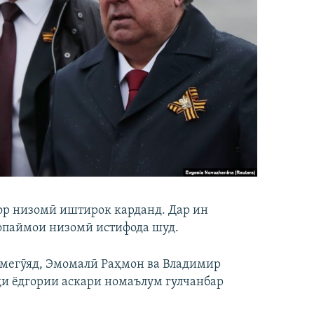
зор низомӣ иштирок карданд. Дар ин
вопаймои низомӣ истифода шуд.
 мегӯяд, Эмомалӣ Раҳмон ва Владимир
ди ёдгории аскари номаълум гулчанбар