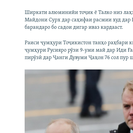
Ширкати алюминийи тоҷик ё Талко низ ла
Майдони Сурх дар саҳифаи расмии худ дар 
барандаро бо садои дигар иваз кардааст.
Раиси ҷумҳури Тоҷикистон танҳо раҳбари к
ҷумҳури Русияро рӯзи 9-уми май дар Иди Ға
пирӯзӣ дар Ҷанги Дувуми Ҷаҳон 76 сол пур 