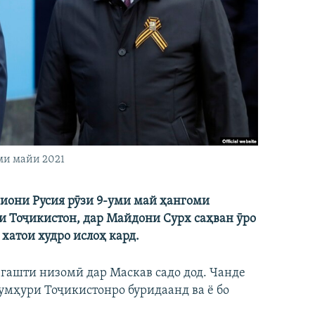
ми майи 2021
зиони Русия рӯзи 9-уми май ҳангоми
 Тоҷикистон, дар Майдони Сурх саҳван ӯро
хатои худро ислоҳ кард.
гашти низомӣ дар Маскав садо дод. Чанде
умҳури Тоҷикистонро буридаанд ва ё бо