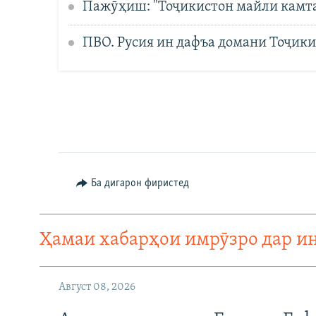
Пажӯҳиш: "Тоҷикистон майли камтар
ПВО. Русия ин дафъа домани Тоҷики
Ба дигарон фиристед
Ҳамаи хабарҳои имрӯзро дар и
Август 08, 2026