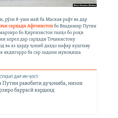
, рӯзи 8-уми май ба Маскав рафт ва дар
азъи сарҳади Афғонистон
бо Владимир Путин
 марзиро бо Қирғизистон танҳо бо роҳи
уми апрел дар сарҳади Тоҷикистону
д ва аз ҳарду ҷониб даҳҳо нафар куштаву
к якдигарро ба сар задани муноқиша
СУҲБАТ ДАР ИН ҶОСТ:
а Путин равобити дуҷониба, низои
рзиро баррасӣ карданд