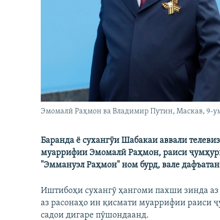
ГУЗОРИШҲОИ РАДИОӢ
Эмомалӣ Раҳмон ва Владимир Путин, Маскав, 9-у
Баранда ё сухангӯи Шабакаи аввали телеви
муаррифии Эмомалӣ Раҳмон, раиси ҷумҳури
"Эммануэл Раҳмон" ном бурд, вале дафъатан 
Иштибоҳи сухангӯ ҳангоми пахши зинда аз 
аз расонаҳо ин қисмати муаррифии раиси ҷ
садои дигаре пӯшондаанд.