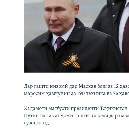
Дар гашти низомӣ дар Маскав беш аз 12 ҳа
маросим ҳамчунин аз 190 техника ва 76 ҳа
Хадамоти матбуоти президенти Тоҷикистон
Путин пас аз анҷоми гашти низомӣ дар наз
гузоштанд.