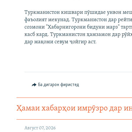
Туркманистон кишвари пӯшидае унвон меша
фаъолият мекунад. Туркманистон дар рейтин
созмони "Хабарнигорони бидуни марз" тарт
касб кард. Туркманистон ҳамзамон дар рӯй
дар мақоми севум ҷойгир аст.
Ба дигарон фиристед
Ҳамаи хабарҳои имрӯзро дар и
Август 07, 2026