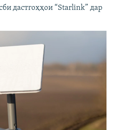
би дастгоҳҳои “Starlink” дар