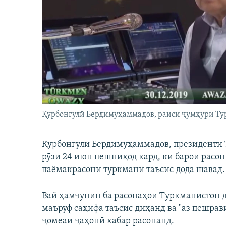
ГУЗОРИШҲОИ РАДИОӢ
Қурбонгулӣ Бердимуҳаммадов, раиси ҷумҳури Ту
Қурбонгулӣ Бердимуҳаммадов, президенти 
рӯзи 24 июн пешниҳод кард, ки барои расо
паёмакрасони туркманӣ таъсис дода шавад.
Вай ҳамчунин ба расонаҳои Туркманистон д
маъруф саҳифа таъсис диҳанд ва "аз пешра
ҷомеаи ҷаҳонӣ хабар расонанд.