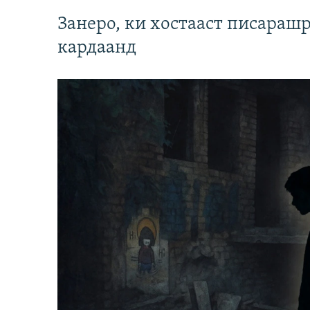
Занеро, ки хостааст писараш
кардаанд