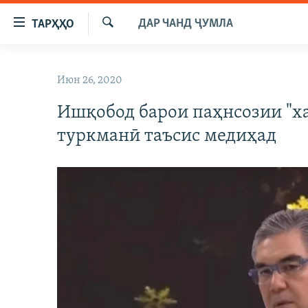
Пайвандҳои
ДАР ЧАНД ҶУМЛА
ТАРҲҲО
дастрасӣ
Ҷустуҷӯ
Ҷаҳиш
ГӮШАҲО
ба
Июн 26, 2020
ГАПИ ОЗОД
СИЁСАТ
мояи
аслӣ
Ишқобод барои паҳнсозии "х
РӮЗГОРИ МУҲОҶИР
ИҚТИСОД
Ҷаҳиш
туркманӣ таъсис медиҳад
САЛОМ, ХОҲАР
ҶОМЕА
ба
феҳристи
ТАҲҚИҚОТ
ҚАЗИЯИ "КРОКУС"
аслӣ
ҶАНГ ДАР УКРАИНА
ОСИЁИ МАРКАЗӢ
Ҷаҳиш
ба
НАЗАРИ МАРДУМ
ФАРҲАНГ
ҷустор
ЧАНДРАСОНАӢ
МЕҲМОНИ ОЗОДӢ
БЛОГИСТОН
РӮЙХАТҲО
ВАРЗИШ
ОЗОДӢ ОНЛАЙН
ВИДЕО
КИТОБҲОИ ОЗОДӢ
НИГОРИСТОН