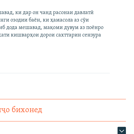
вад, ки дар он чанд расонаи давлатӣ
ги озодии баён, ки ҳамасола аз сӯи
иб дода мешавад, мақоми дувум аз поёнро
хати кишварҳои дорои сахттарин сензура
нҷо бихонед