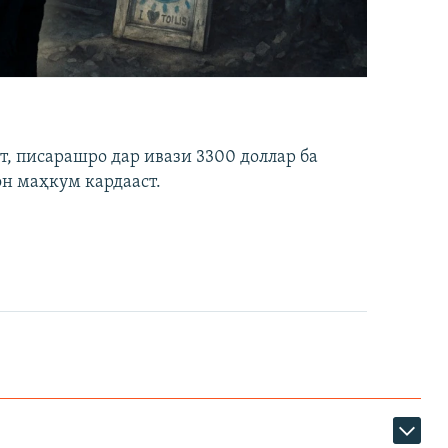
ст, писарашро дар ивази 3300 доллар ба
он маҳкум кардааст.