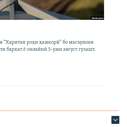
и “Харитаи роҳи ҳамкорӣ” бо масъулони
ти бархат ё онлайнӣ 5-уми август гузашт.