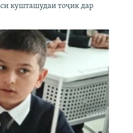
аси кушташудаи тоҷик дар