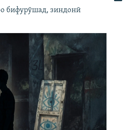
ро бифурӯшад, зиндонӣ