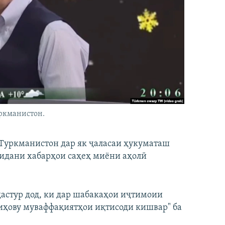
ркманистон.
Туркманистон дар як ҷаласаи ҳукуматаш
нидани хабарҳои саҳеҳ миёни аҳолӣ
астур дод, ки дар шабакаҳои иҷтимоии
виҳову муваффақиятҳои иқтисоди кишвар" ба