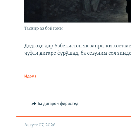
Тасвир аз бойгонӣ
Додгоҳе дар Узбекистон як занро, ки хостаа
ҷуфти дигаре фурӯшад, ба севуним сол зинд
Идома
Ба дигарон фиристед
Август 07, 2026