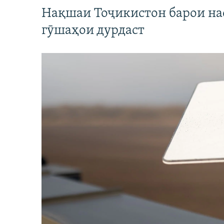
Нақшаи Тоҷикистон барои нас
гӯшаҳои дурдаст