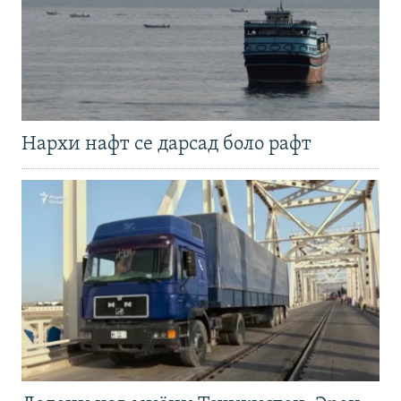
Нархи нафт се дарсад боло рафт