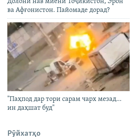
Долони нав миёни Тоҷикистон, Эрон
ва Афғонистон. Пайомаде дорад?
"Паҳпод дар тори сарам чарх мезад…
ин даҳшат буд"
Рӯйхатҳо