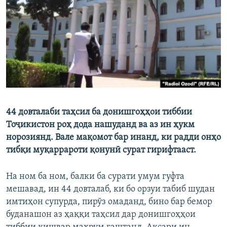
ГУЗОРИШҲОИ РАДИОӢ
Русский
ПАЙГИРӢ КУНЕД
44 довталаби таҳсил ба донишгоҳҳои тиббии
Ҳамаи сомонаҳои RFE/RL
Тоҷикистон роҳ дода нашуданд ва аз ин ҳукм
норозиянд. Вале мақомот бар инанд, ки радди онҳо
тибқи муқаррароти қонунӣ сурат гирифтааст.
На ном ба ном, балки ба сурати умум гуфта
мешавад, ин 44 довталаб, ки бо орзуи табиб шудан
имтиҳон супурда, пирӯз омаданд, бино бар бемор
буданашон аз ҳаққи таҳсил дар донишгоҳҳои