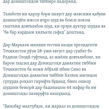
дар донишгоҳҳои тиббиро надоранд.
Талаботи ин қарор бори нахуст дар мавсими қабули
донишҷӯён имсол иҷро шуд ва боиси ноком
гаштани довталабон шуд, ки орзуи духтур шудан ва
"ба бар кардани хилъати сафед" доштанд.
Дар Маркази миллии тестии назди президенти
Тоҷикистон рӯзи 28-уми август дар суҳбат бо
Радиои Озодӣ гуфтанд, аз миёни довталабоне, ки
барои таҳсил дар Донишгоҳи давлатии тиббии
Тоҷикистон ба номи Абӯалӣ ибни Сино ва
Донишгоҳҳи давлатии тиббии Хатлон имтиҳон
супурда роҳхат гирифта буданд, бино ошкор
шудани беморӣ дар баданашон 44 нафар ба ин
донишгоҳҳо пазируфта нашуданд.
"Бинобар мактубҳое, ки марказ аз донишгоҳҳои