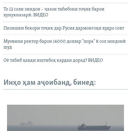
То 12 соли зиндон – ҷазои табибони тоҷик барои
хунукназарӣ. ВИДЕО
Пизишки бекори тоҷик дар Русия дармонгоҳи худро сохт
Муовини ректор барои 16000 доллар "пора" 8 сол зиндонӣ
шуд
Оё табиб ҳаққи иштибоҳ кардан дорад? ВИДЕО
Инҳо ҳам аҷоибанд, бинед: