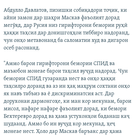
Абдулло Давлатов, пизишки собиқадори тоҷик, ки
айни замон дар шаҳри Маскав фаъолият дорад
мегӯяд, дар Русия низ гирифторони бемории руҳӣ
ҳаққи таҳсил дар донишгоҳҳои тиббиро надоранд,
чун онҳо метавонанд ба саломатии худ ва дигарон
осеб расонанд.
"Аммо барои гирифторони бемории СПИД ва
маъюбон монеае барои таҳсил вуҷуд надорад. Чун
бемории СПИД гузаранда нест ва онҳо ҳаққи
таҳсилро доранд ва аз ин ҳақ маҳрум сохтани онҳо
як навъ табъиз ва ё дискриминатсия аст. Дар
дорухонаи дармонгоҳе, ки ман кор мекунам, барои
мисол, нафаре нафаре фаъолият дорад, ки бемори
Бехтеревро дорад ва ҳама устухонҳои баданаш каҷ
шудаанд. Аммо бо ин вуҷуд кор мекунад, ҳеҷ
монеае нест. Ҳоло дар Маскав баръакс дар ҳама