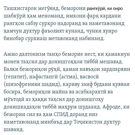
Ташхисгарон мегӯянд, беморони
рангкӯрӣ, ки онро
шабкӯрӣ ҳам меноманд, имкони фарқ кардани
рангҳои сабзу сурхро надоранд ва наметавонанд
ҳамчун духтур фаъолият кунанд, чунки хунро
бинобар сурхиаш метавонанд набинанд.
Аммо далтонизм танҳо беморие нест, ки ҳамакнун
монеи таҳсил дар донишгоҳҳои тиббӣ мешавад.
Балки бемориҳои рӯҳӣ, ҳамаи навъҳои зардпарвин
(гепатит), нафастангӣ (астма), васвосӣ
(шизофренияи шадид), кариву заиф будани қувваи
босира, бемориҳои майна ва асабкарахтӣ ва
мӯътодӣ аз ҳаққи таҳсил дар донишгоҳу
донишкадаҳои тиббӣ маҳрум шудаанд. Афроде, ки
бемории сил ва ҳам СПИД доранд низ
наметавонанд минбаъд дар Тоҷикистон духтур
шаванд.