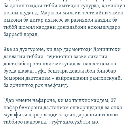
ба донишгоҳҳои тиббӣ имтиҳон супурда, ҳамакнун
ноком шуданд. Маркази миллии тестӣ айни замон
имкони ба дигар ихтисос ва равияҳои наздик ба
тиббӣ шомил кардани довталабони нокомшударо
баррасӣ дорад.
Яке аз духтуроне, ки дар дармонгоҳи Донишгоҳи
давлатии тиббии Тоҷикистон
вазъи сиҳатии
довталабонро ташхис мекунад ва нахост номаш
бурда шавад, гуфт, бештари довталабон бинобар
бемории далтонизм – вайроншавии рангҳискунӣ,
ба донишгоҳ роҳ наёфтанд.
"Дар миёни нафароне, ки мо ташхис кардем, 37
нафар беморони далтонизм ошкоршуданд ва онҳо
мувофиқи қарор ҳаққи таҳсил дар донишгоҳҳои
тиббиро надоранд",-гуфт ҳамсуҳбати мо.