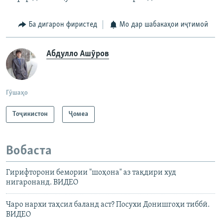
Ба дигарон фиристед
Мо дар шабакаҳои иҷтимоӣ
Абдулло Ашӯров
Гӯшаҳо
Тоҷикистон
Ҷомeа
Вобаста
Гирифторони бемории "шоҳона" аз тақдири худ
нигаронанд. ВИДЕО
Чаро нархи таҳсил баланд аст? Посухи Донишгоҳи тиббӣ.
ВИДЕО