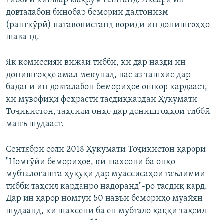
тиббии кишвар маҳрум гаштанд. Аксари ин
довталабон бинобар бемории далтонизм
(рангкӯрӣ) натавонистанд вориди ин донишгоҳҳо
шаванд.
Як комиссияи вижаи тиббӣ, ки дар назди ин
донишгоҳҳо амал мекунад, пас аз ташхис дар
бадани ин довталабон бемориҳое ошкор кардааст,
ки мувофиқи феҳрасти тасдиқкардаи Ҳукумати
Тоҷикистон, таҳсили онҳо дар донишгоҳҳои тиббӣ
манъ шудааст.
Сентябри соли 2018 Ҳукумати Тоҷикистон қарори
"Номгӯйи бемориҳое, ки шахсони ба онҳо
мубталогашта ҳуқуқи дар муассисаҳои таълимии
тиббӣ таҳсил карданро надоранд"-ро тасдиқ кард.
Дар ин қарор номгӯи 50 навъи бемориҳо муайян
шудаанд, ки шахсони ба он мубтало ҳаққи таҳсил