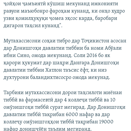
ҷойҳои ҷамъиятӣ кӯшиш мекунанд имконияти
равуои маъюбонро фароҳам кунанд, ки онҳо худро
узви қомилҳуқуқи ҷомеа эҳсос карда, баробари
дигарон таҳсил кунанд".
Мутахассисони соҳаи тибро дар Тоҷикистон асосан
дар Донишгоҳи давлатии тиббии ба номи Абӯали
ибни Сино, омода мекунанд. Соли 2016 бо як
қарори ҳукумат дар шаҳри Данғара Донишгоҳи
давлатии тиббии Хатлон таъсис ёфт, ки низ
духтурони баландихтисосро омода мекунад.
Тарбияи мутахассисони дорои таҳсилоти миёнаи
тиббӣ ва фармасевтӣ дар 4 коллеҷи тиббӣ ва 10
омӯзишгоҳи тиббӣ сурат мегирад. Дар Донишгоҳи
давлатии тиббӣ тақрибан 6000 нафар ва дар
коллеҷу омӯзишгоҳҳои тиббӣ тақрибан 19000
нафар донишҷӯён таълим мегиранд.