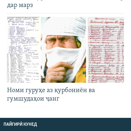
дар марз
Номи гуруҳе аз қурбониён ва
гумшудаҳои ҷанг
ПАЙГИРӢ КУНЕД