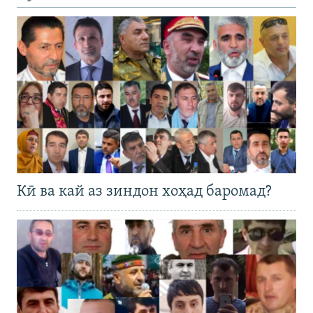
Кӣ ва кай аз зиндон хоҳад баромад?