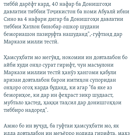
тиббӣ дарёфт кард, 40 нафар ба Донишгоҳи
давлатии тиббии Тоҷикистон ба номи Абуалӣ ибни
Сино ва 4 нафари дигар ба Донишгоҳи давлатии
тиббии Хатлон бинобар ошкор шудани
бемориашон пазируфта нашуданд",-гуфтанд дар
Маркази милли тестӣ.
Ҳамсуҳбати мо мегӯяд, нокомии ин довталабон бо
айби худи онҳо сурат гирифт, чун масъулони
Маркази миллии тестӣ ҳанӯз ҳангоми қабули
аризаи довталабон барои имтиҳон супоридан
онҳоро огоҳ карда буданд, ки агар "ба яке аз
бемориҳое, ки дар ин феҳраст зикр шудааст,
мубтало ҳастед, ҳаққи таҳсил дар донишгоҳҳои
тиббиро надоред".
Аммо бо ин вуҷуд, ба гуфтаи ҳамсуҳбати мо, як
идда довталабон ин меъёрро нодида гирифта, маҳз