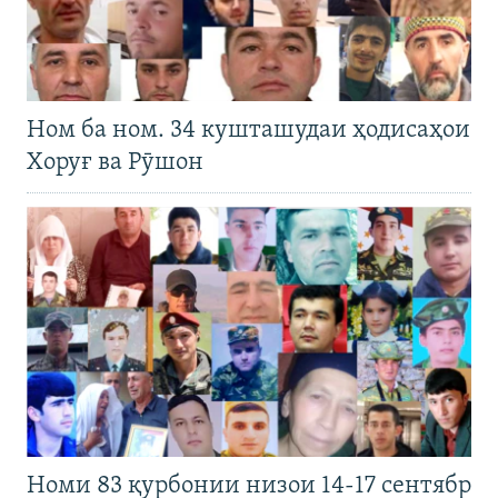
Ном ба ном. 34 кушташудаи ҳодисаҳои
Хоруғ ва Рӯшон
Номи 83 қурбонии низои 14-17 сентябр