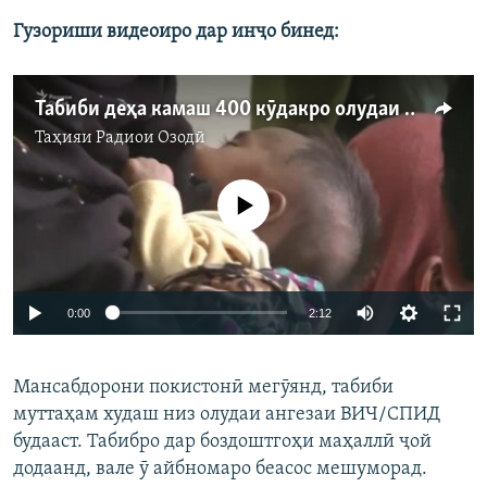
Гузориши видеоиро дар инҷо бинед:
Табиби деҳа камаш 400 кӯдакро олудаи ВИЧ-СПИД кард
Таҳияи
Радиои Озодӣ
Феълан кор намекунад
0:00
2:12
Мансабдорони покистонӣ мегӯянд, табиби
муттаҳам худаш низ олудаи ангезаи ВИЧ/СПИД
будааст. Табибро дар боздоштгоҳи маҳаллӣ ҷой
додаанд, вале ӯ айбномаро беасос мешуморад.