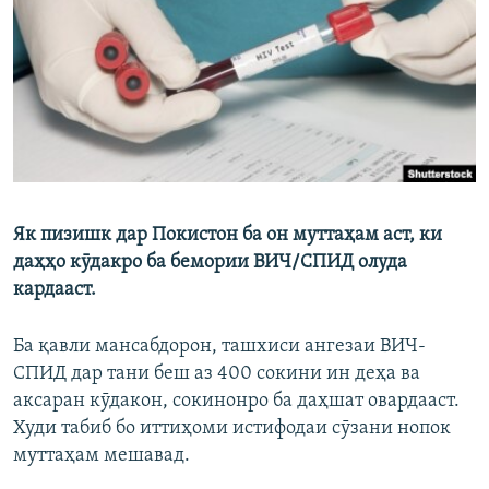
ГУЗОРИШҲОИ РАДИОӢ
Русский
ПАЙГИРӢ КУНЕД
Як пизишк дар Покистон ба он муттаҳам аст, ки
Ҳамаи сомонаҳои RFE/RL
даҳҳо кӯдакро ба бемории ВИЧ/СПИД олуда
кардааст.
Ба қавли мансабдорон, ташхиси ангезаи ВИЧ-
СПИД дар тани беш аз 400 сокини ин деҳа ва
аксаран кӯдакон, сокинонро ба даҳшат овардааст.
Худи табиб бо иттиҳоми истифодаи сӯзани нопок
муттаҳам мешавад.