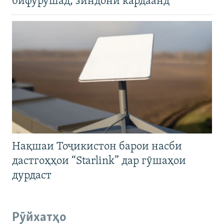
бифурӯшад, зиндонӣ кардаанд
Нақшаи Тоҷикистон барои насби
дастгоҳҳои “Starlink” дар гӯшаҳои
дурдаст
Рӯйхатҳо