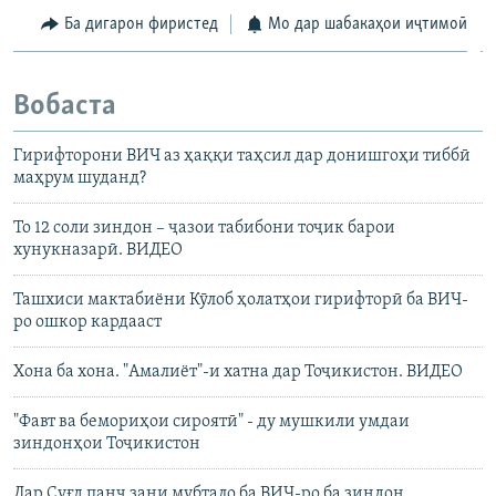
Ба дигарон фиристед
Мо дар шабакаҳои иҷтимоӣ
Вобаста
Гирифторони ВИЧ аз ҳаққи таҳсил дар донишгоҳи тиббӣ
маҳрум шуданд?
То 12 соли зиндон – ҷазои табибони тоҷик барои
хунукназарӣ. ВИДЕО
Ташхиси мактабиёни Кӯлоб ҳолатҳои гирифторӣ ба ВИЧ-
ро ошкор кардааст
Хона ба хона. "Амалиёт"-и хатна дар Тоҷикистон. ВИДЕО
"Фавт ва бемориҳои сироятӣ" - ду мушкили умдаи
зиндонҳои Тоҷикистон
Дар Суғд панҷ зани мубтало ба ВИЧ-ро ба зиндон