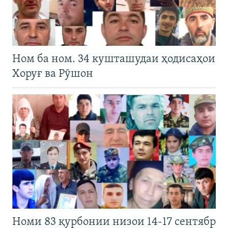
Ном ба ном. 34 кушташудаи ҳодисаҳои
Хоруғ ва Рӯшон
Номи 83 қурбонии низои 14-17 сентябр