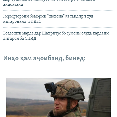
андохтанд
Гирифторони бемории "шоҳона" аз тақдири худ
нигаронанд. ВИДЕО
Боздошти марде дар Шаҳритус бо гумони олуда кардани
дигарон ба СПИД
Инҳо ҳам аҷоибанд, бинед: