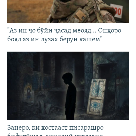
"Аз ин ҷо бӯйи ҷасад меояд… Онҳоро
бояд аз ин дӯзах берун кашем"
Занеро, ки хостааст писарашро