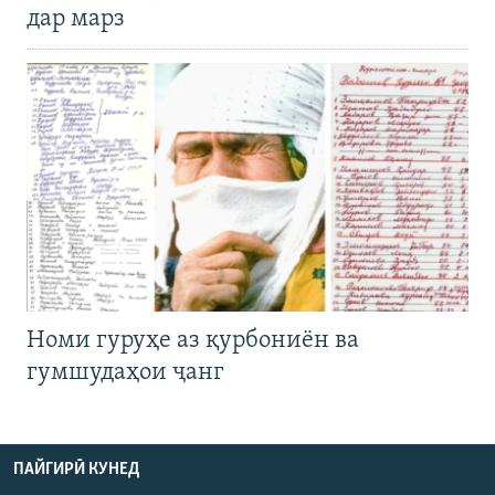
дар марз
Номи гуруҳе аз қурбониён ва
гумшудаҳои ҷанг
ПАЙГИРӢ КУНЕД