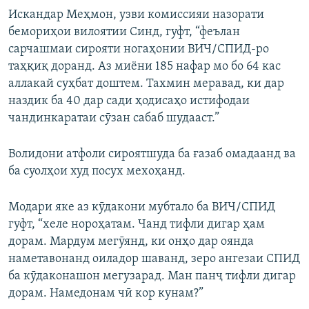
Искандар Меҳмон, узви комиссияи назорати
бемориҳои вилоятии Синд, гуфт, “феълан
сарчашмаи сирояти ногаҳонии ВИЧ/СПИД-ро
таҳқиқ доранд. Аз миёни 185 нафар мо бо 64 кас
аллакай суҳбат доштем. Тахмин меравад, ки дар
наздик ба 40 дар сади ҳодисаҳо истифодаи
чандинкаратаи сӯзан сабаб шудааст.”
Волидони атфоли сироятшуда ба ғазаб омадаанд ва
ба суолҳои худ посух мехоҳанд.
Модари яке аз кӯдакони мубтало ба ВИЧ/СПИД
гуфт, “хеле нороҳатам. Чанд тифли дигар ҳам
дорам. Мардум мегӯянд, ки онҳо дар оянда
наметавонанд оиладор шаванд, зеро ангезаи СПИД
ба кӯдаконашон мегузарад. Ман панҷ тифли дигар
дорам. Намедонам чӣ кор кунам?”