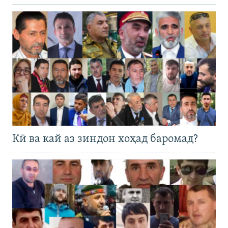
Кӣ ва кай аз зиндон хоҳад баромад?