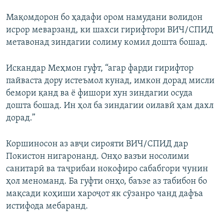
Мақомдорон бо ҳадафи ором намудани волидон
исрор меварзанд, ки шахси гирифтори ВИЧ/СПИД
метавонад зиндагии солиму комил дошта бошад.
Искандар Меҳмон гуфт, “агар фарди гирифтор
пайваста дору истеъмол кунад, имкон дорад мисли
бемори қанд ва ё фишори хун зиндагии осуда
дошта бошад. Ин ҳол ба зиндагии оилавӣ ҳам дахл
дорад.”
Коршиносон аз авҷи сирояти ВИЧ/СПИД дар
Покистон нигаронанд. Онҳо вазъи носолими
санитарӣ ва таҷрибаи нокофиро сабабгори чунин
ҳол меноманд. Ба гуфти онҳо, баъзе аз табибон бо
мақсади коҳиши хароҷот як сӯзанро чанд дафъа
истифода мебаранд.