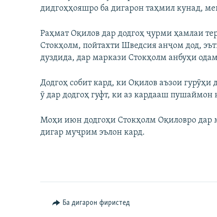
дидгоҳҳояшро ба дигарон таҳмил кунад, ме
Раҳмат Оқилов дар додгоҳ ҷурми ҳамлаи тер
Стокҳолм, пойтахти Шведсия анҷом дод, эът
дуздида, дар маркази Стокҳолм анбуҳи ода
Додгоҳ собит кард, ки Оқилов аъзои гурӯҳи
ӯ дар додгоҳ гуфт, ки аз кардааш пушаймон 
Моҳи июн додгоҳи Стокҳолм Оқиловро дар м
дигар муҷрим эълон кард.
Ба дигарон фиристед