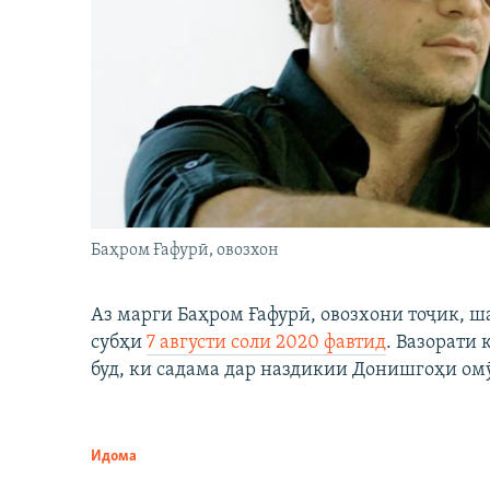
Баҳром Ғафурӣ, овозхон
Аз марги Баҳром Ғафурӣ, овозхони тоҷик, ш
субҳи
7 августи соли 2020 фавтид
. Вазорати
буд, ки садама дар наздикии Донишгоҳи ом
Идома