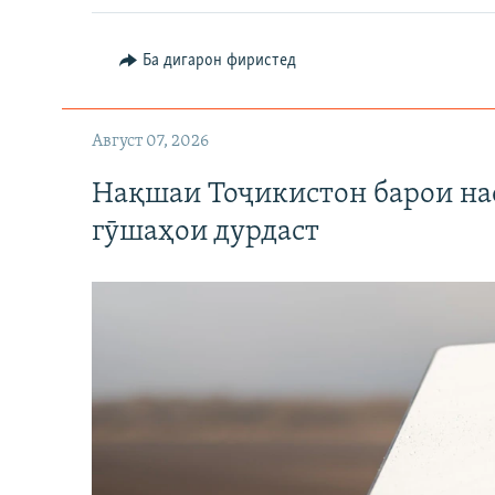
Ба дигарон фиристед
Август 07, 2026
Нақшаи Тоҷикистон барои нас
гӯшаҳои дурдаст