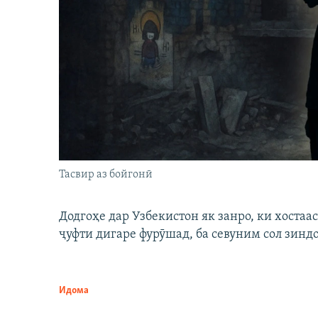
Тасвир аз бойгонӣ
Додгоҳе дар Узбекистон як занро, ки хостаа
ҷуфти дигаре фурӯшад, ба севуним сол зинд
Идома