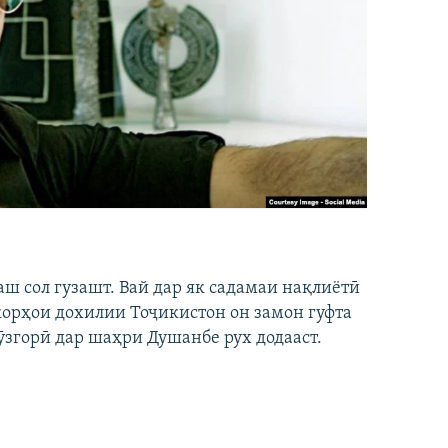
аш сол гузашт. Вай дар як садамаи нақлиётӣ
 корҳои дохилии Тоҷикистон он замон гуфта
ӯзгорӣ дар шаҳри Душанбе рух додааст.