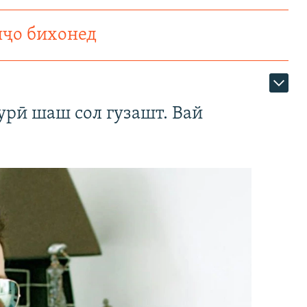
нҷо бихонед
урӣ шаш сол гузашт. Вай