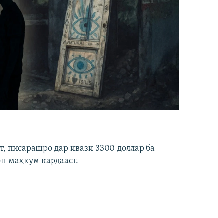
ст, писарашро дар ивази 3300 доллар ба
он маҳкум кардааст.