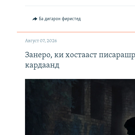
Ба дигарон фиристед
Август 07, 2026
Занеро, ки хостааст писараш
кардаанд