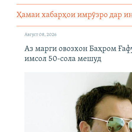
Ҳамаи хабарҳои имрӯзро дар и
Август 08, 2026
Аз марги овозхон Баҳром Ғаф
имсол 50-сола мешуд