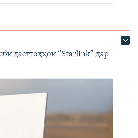
би дастгоҳҳои “Starlink” дар