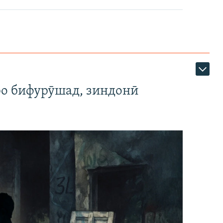
ро бифурӯшад, зиндонӣ