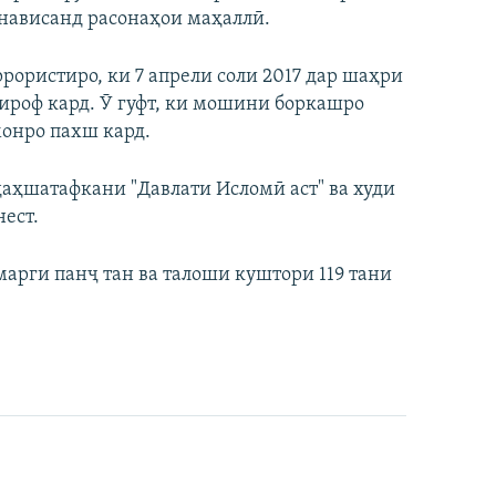
нависанд расонаҳои маҳаллӣ.
рористиро, ки 7 апрели соли 2017 дар шаҳри
ироф кард. Ӯ гуфт, ки мошини боркашро
монро пахш кард.
 даҳшатафкани "Давлати Исломӣ аст" ва худи
нест.
арги панҷ тан ва талоши куштори 119 тани