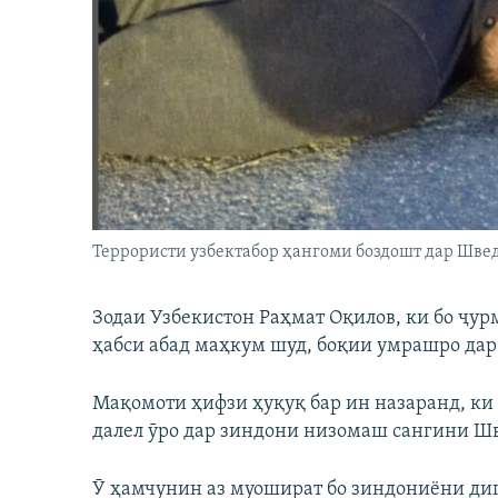
ГУЗОРИШҲОИ РАДИОӢ
Террористи узбектабор ҳангоми боздошт дар Шве
Зодаи Узбекистон Раҳмат Оқилов, ки бо ҷур
ҳабси абад маҳкум шуд, боқии умрашро дар
Мақомоти ҳифзи ҳуқуқ бар ин назаранд, ки 
далел ӯро дар зиндони низомаш сангини Шв
Ӯ ҳамчунин аз муошират бо зиндониёни диг