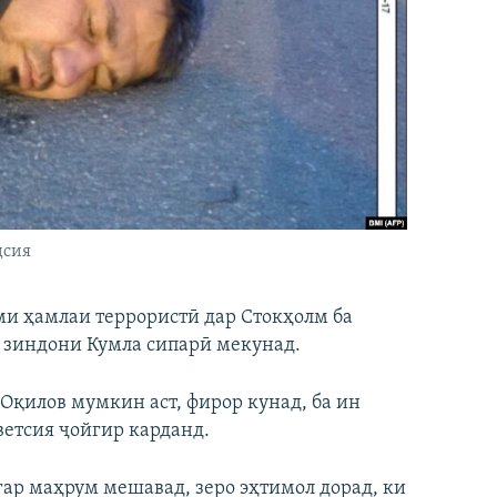
дсия
ми ҳамлаи террористӣ дар Стокҳолм ба
 зиндони Кумла сипарӣ мекунад.
Оқилов мумкин аст, фирор кунад, ба ин
етсия ҷойгир карданд.
ар маҳрум мешавад, зеро эҳтимол дорад, ки