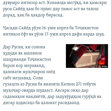
дувумро интизор аст. Хонавода мегӯяд, ки ҳамсари
руси Сайёд ҳам бо пулис дар тамос аст ва талош
дорад, ҳақ ба ҳақдор бирасад.
Ҷасади Сайёд рӯзи 16-уми апрел ба Тоҷикистон
интиқол ёфт ва рӯзи 17-уми апрел дафн карда шуд.
Дар Русия, ки солона
ҳудуди як миллион
шаҳрванди Тоҷикистон
барои кор мераванд,
ҳалокати муҳоҷирон зиёд
сабт мешавад. Соли
гузашта аз Русия ба вилояти Хатлон 271 тобути
муҳоҷир оварда шудааст. Аксари онҳо дар
садамаҳои нақлиётӣ, дар задухӯрдҳои гурӯҳӣ ва
дигар ҳодисаҳо ба ҳалокат расидаанд.