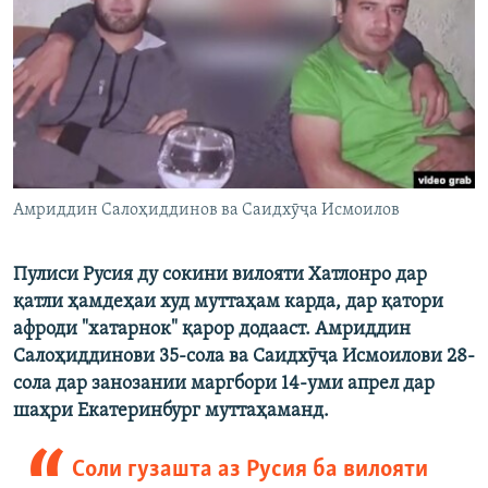
ГУЗОРИШҲОИ РАДИОӢ
Русский
ПАЙГИРӢ КУНЕД
Амриддин Салоҳиддинов ва Саидхӯҷа Исмоилов
Ҳамаи сомонаҳои RFE/RL
Пулиси Русия ду сокини вилояти Хатлонро дар
қатли ҳамдеҳаи худ муттаҳам карда, дар қатори
афроди "хатарнок" қарор додааст. Амриддин
Салоҳиддинови 35-сола ва Саидхӯҷа Исмоилови 28-
сола дар занозании маргбори 14-уми апрел дар
шаҳри Екатеринбург муттаҳаманд.
Соли гузашта аз Русия ба вилояти