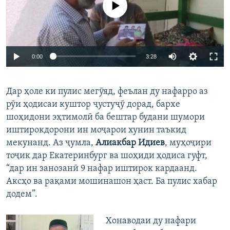
0:00
3:28
Дар ҳоле ки пулис мегӯяд, феълан ду нафарро аз
рӯи ҳодисаи куштор ҷустуҷӯ дорад, бархе
шоҳидони эҳтимолӣ ба бештар будани шумори
иштирокдорони ин моҷарои хунин таъкид
мекунанд. Аз ҷумла,
Алиакбар Идиев
, муҳоҷири
тоҷик дар Екатеринбург ва шоҳиди ҳодиса гуфт,
“дар ин занозанӣ 9 нафар иштирок кардаанд.
Аксҳо ва рақами мошинашон ҳаст. Ба пулис хабар
додем”.
Хонаводаи ду нафари