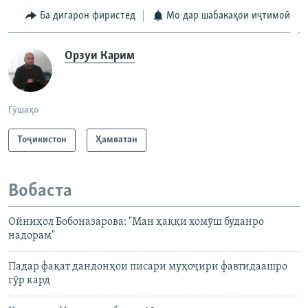
Ба дигарон фиристед
Мо дар шабакаҳои иҷтимоӣ
Орзуи Карим
Гӯшаҳо
Тоҷикистон
Ҳамватан
Вобаста
Ойниҳол Бобоназарова: "Ман ҳаққи хомӯш буданро
надорам"
Падар фақат дандонҳои писари муҳоҷири фавтидаашро
гӯр кард