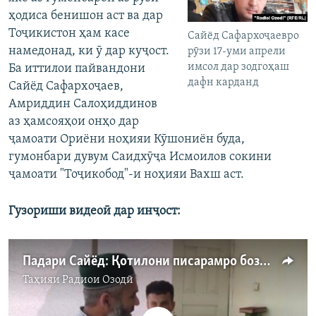
ҳодиса бенишон аст ва дар
Тоҷикистон ҳам касе
Сайёд Сафархоҷаевро
намедонад, ки ӯ дар куҷост.
рӯзи 17-уми апрели
имсол дар зодгоҳаш
Ба иттилои пайвандони
дафн карданд
Сайёд Сафархоҷаев,
Амриддин Салоҳиддинов
аз ҳамсояҳои онҳо дар
ҷамоати Ориёни ноҳияи Кӯшониён буда,
гумонбари дувум Саидхӯҷа Исмоилов сокини
ҷамоати "Тоҷикобод"-и ноҳияи Вахш аст.
Гузориши видеоӣ дар инҷост:
Падари Сайёд: Қотилони писарамро боздошт ва муҷозот кунанд
Таҳияи
Радиои Озодӣ
Феълан кор намекунад