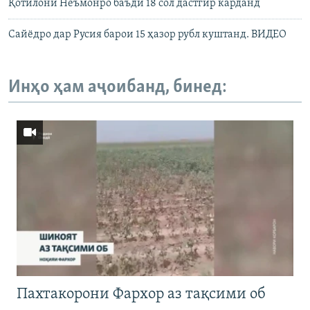
Қотилони Неъмонро баъди 18 сол дастгир карданд
Сайёдро дар Русия барои 15 ҳазор рубл куштанд. ВИДЕО
Инҳо ҳам аҷоибанд, бинед:
Пахтакорони Фархор аз тақсими об