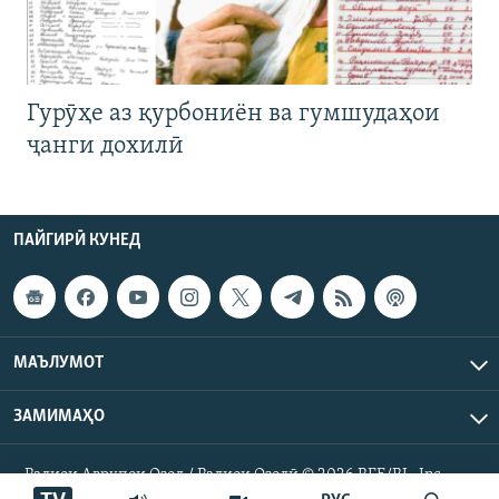
Гурӯҳе аз қурбониён ва гумшудаҳои
ҷанги дохилӣ
ПАЙГИРӢ КУНЕД
МАЪЛУМОТ
ЗАМИМАҲО
Радиои Аврупои Озод / Радиои Озодӣ © 2026 RFE/RL. Inc.
Ҳамаи ҳуқуқ маҳфуз аст.