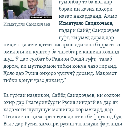
гумонбар то ба ҳол дар
бораи ин қазия изҳори
назар накардаанд. Аммо
Исматулло Саидхоҷаев,
Исматулло Саидхоҷаев
падари Сайёд Саидхоҷаев
гуфт, ки умед дорад дар
ниҳоят қазияи қатли писараш одилона баррасӣ ва
омилони ин куштор ба ҷавобгарӣ кашида хоҳанд
шуд. Ӯ дар суҳбат бо Радиои Озодӣ гуфт, "талаб
дорем, ки муттаҳамон тибқи қонун ҷазо гиранд.
Ҳоло дар Русия онҳоро ҷустуҷӯ доранд. Мақомот
тибқи қонун ҷазо диҳанд."
​Ба гуфтаи наздикон, Сайёд Саидхоҷаев, ки солҳои
охир дар Екатеринбурги Русия зиндагӣ ва дар як
хадамоти шустушӯи мошинҳо кор мекард, дар
Тоҷикистон ҳамсари тоҷик дошт ва бе фарзанд буд.
Вале дар Русия ҳамсари русаш таваллуди фарзанди