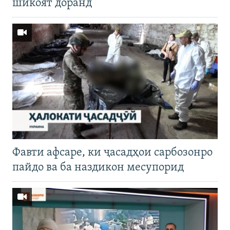
шикоят доранд
Фавти афсаре, ки ҷасадҳои сарбозонро
пайдо ва ба наздикон месупорид