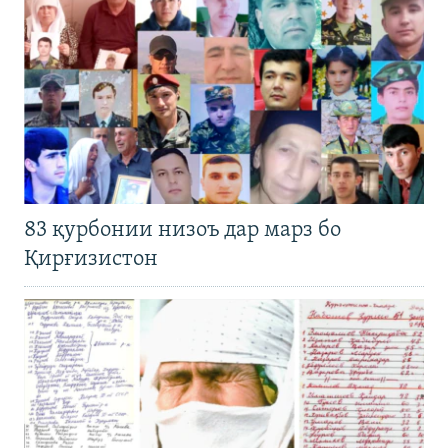
83 қурбонии низоъ дар марз бо
Қирғизистон