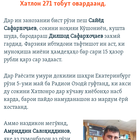
Хатлон 271 тобут овардаанд.
Дар ин занозании бист рӯзи пеш
Сайёд
Сафархоҷаев
, сокини ноҳияи Кӯшониён, кушта
шуда, бародараш
Дилшод Сафархоҷаев
захмӣ
гардид. Фарзияи ибтидоии тафтишот ин аст, ки
муноқиша миёни ҳамдеҳаҳо бар сари 15 ҳазор
рубли қарз сар задааст.
Дар Раёсати умури дохилии шаҳри Екатеринбург
рӯзи 5-уми май ба Радиои Озодӣ гуфтанд, ки акси
ду сокини Хатлонро дар кӯчаву хиёбонҳо насб
карда, барои пайдо намуданашон аз мардум ёрӣ
хостаанд.
Аммо наздикон мегӯянд,
Амриддин Салоҳиддинов
,
яке аз гумонбарон аз рӯзи