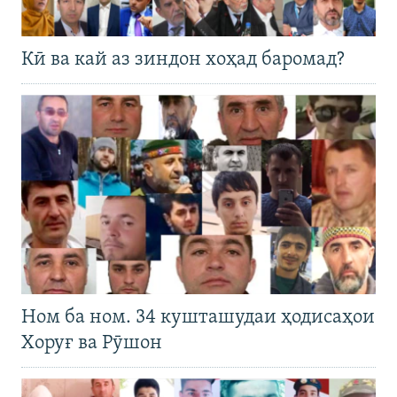
Кӣ ва кай аз зиндон хоҳад баромад?
Ном ба ном. 34 кушташудаи ҳодисаҳои
Хоруғ ва Рӯшон