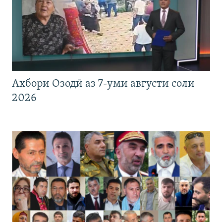
Ахбори Озодӣ аз 7-уми августи соли
2026