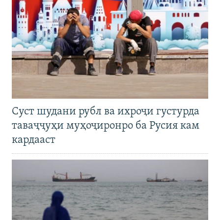
Суст шудани рубл ва ихроҷи густурда
таваҷҷуҳи муҳоҷиронро ба Русия кам
кардааст