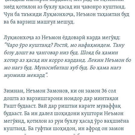
зиёд қотилон аз бухлу ҳасад ин ҷавонро куштанд.
Чун ба таъкиди Луқмонхоҷа, Неъмон таҳамтан буд
ва ба варзиш машғул мешуд.
Луқмонхоҷа аз Неъмон ёддоварӣ карда мегӯяд:
”Чаро ӯро куштанд? Ростӣ, мо нафаҳмидем. Тану
бозу дошт ва ҷанговар низ буд. Шояд ба ҳамин
хотир аз ҳасад ин корро карданд. Лекин Неъмон бо
мо нағз буд. Муносибаташ хуб буд. Бо ҳама нағз
муомила мекард”.
Зимнан, Неъмон Замонов, ки он замон 36 сол
дошта аз варзишгарони номдор дар минтақаи
Рашт будааст. Вай дар риштаи карате муваффақ
будааст. Ба ин далел шоҳидони куштори Неъмон
мегӯянд, қотилон аз руи бухлу ҳасад ӯро ваҳшиёна
куштанд. Ба гуфтаи шоҳидон, ин афрод он замон