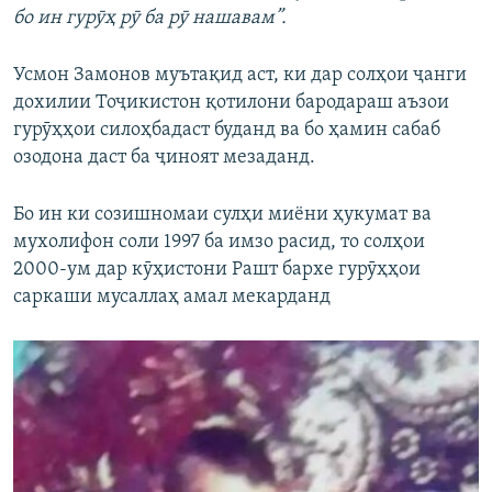
бо ин гурӯҳ рӯ ба рӯ нашавам”.
Усмон Замонов муътақид аст, ки дар солҳои ҷанги
дохилии Тоҷикистон қотилони бародараш аъзои
гурӯҳҳои силоҳбадаст буданд ва бо ҳамин сабаб
озодона даст ба ҷиноят мезаданд.
Бо ин ки созишномаи сулҳи миёни ҳукумат ва
мухолифон соли 1997 ба имзо расид, то солҳои
2000-ум дар кӯҳистони Рашт бархе гурӯҳҳои
саркаши мусаллаҳ амал мекарданд