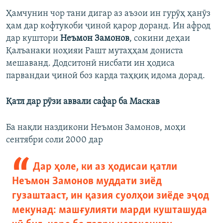
Ҳамчунин чор тани дигар аз аъзои ин гурӯҳ ҳанӯз
ҳам дар кофтукоби ҷиноӣ қарор доранд. Ин афрод
дар куштори
Неъмон Замонов
, сокини деҳаи
Қалъанаки ноҳияи Рашт мутаҳҳам дониста
мешаванд. Додситонӣ нисбати ин ҳодиса
парвандаи ҷиноӣ боз карда таҳқиқ идома дорад.
Қатл дар рӯзи аввали сафар ба Маскав
Ба нақли наздикони Неъмон Замонов, моҳи
сентябри соли 2000 дар
Дар ҳоле, ки аз ҳодисаи қатли
Неъмон Замонов муддати зиёд
гузаштааст, ин қазия суолҳои зиёде эҷод
мекунад: машғулияти марди кушташуда