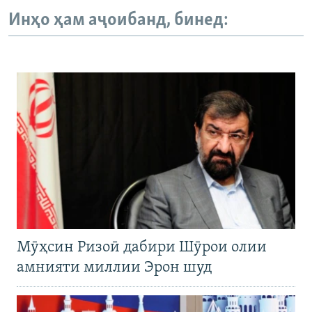
Инҳо ҳам аҷоибанд, бинед:
Мӯҳсин Ризоӣ дабири Шӯрои олии
амнияти миллии Эрон шуд