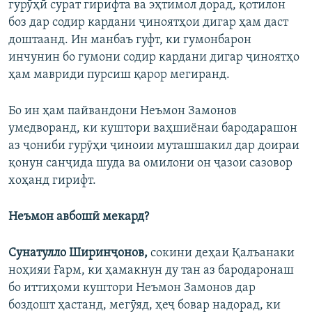
гурӯҳӣ сурат гирифта ва эҳтимол дорад, қотилон
боз дар содир кардани ҷиноятҳои дигар ҳам даст
доштаанд. Ин манбаъ гуфт, ки гумонбарон
инчунин бо гумони содир кардани дигар ҷиноятҳо
ҳам мавриди пурсиш қарор мегиранд.
Бо ин ҳам пайвандони Неъмон Замонов
умедворанд, ки куштори ваҳшиёнаи бародарашон
аз ҷониби гурӯҳи ҷиноии муташшакил дар доираи
қонун санҷида шуда ва омилони он ҷазои сазовор
хоҳанд гирифт.
Неъмон авбошӣ мекард?
Сунатулло Ширинҷонов,
сокини деҳаи Қалъанаки
ноҳияи Ғарм, ки ҳамакнун ду тан аз бародаронаш
бо иттиҳоми куштори Неъмон Замонов дар
боздошт ҳастанд, мегӯяд, ҳеҷ бовар надорад, ки