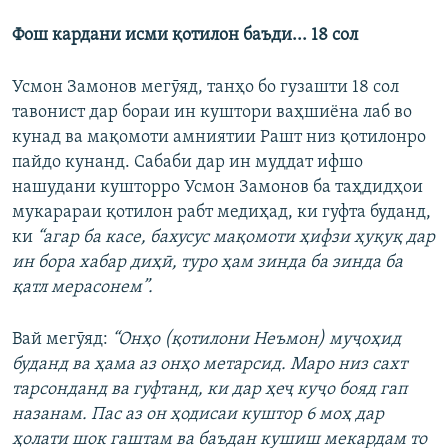
Фош кардани исми қотилон баъди... 18 сол
Усмон Замонов мегӯяд, танҳо бо гузашти 18 сол
тавонист дар бораи ин куштори ваҳшиёна лаб во
кунад ва мақомоти амниятии Рашт низ қотилонро
пайдо кунанд. Сабаби дар ин муддат ифшо
нашудани кушторро Усмон Замонов ба таҳдидҳои
мукарараи қотилон рабт медиҳад, ки гуфта буданд,
ки
“агар ба касе, бахусус мақомоти ҳифзи ҳуқуқ дар
ин бора хабар диҳӣ, туро ҳам зинда ба зинда ба
қатл мерасонем”.
Вай мегӯяд:
“Онҳо (қотилони Неъмон) муҷоҳид
буданд ва ҳама аз онҳо метарсид. Маро низ сахт
тарсонданд ва гуфтанд, ки дар ҳеҷ куҷо бояд гап
назанам. Пас аз он ҳодисаи куштор 6 моҳ дар
ҳолати шок гаштам ва баъдан кушиш мекардам то