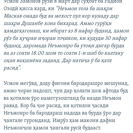
Усмон Замонов рӯзи 8 март дар сӯҳбат ба Радиои
Озодӣ қисса кард, ки
“Неъмон тоза ба шаҳри
Маскав омада буд ва мехост пул кор кунаду дар
шаҳри Душанбе хона бихарад. Аммо гурӯҳи
ҳамдеҳагонаш, ки иборат аз 8 нафар буданд, ҳамон
рӯз ба ҳуҷраи иҷораи тоҷикон, ки ҳудуди 30 нафар
буданд, даромада Неъмонро ба утоқи дигар бурда
ва аз соати 18.00 шом то соати 1-и шаб бо калтаку
оҳан ваҳшиёна заданд. Дар натиҷа ӯ ба қатл
расид”.
Усмон мегӯяд, доду фиғони бародарашро мешунид,
аммо чорае надошт, чун дар ҳолати шок афтода буд
ва қотилон ӯро намегузоштанд ба назди Неъмон
равад. Кор ба ҷое расид, ки қотилон ҷасади
Неъмонро ба бародараш надода ва бурда ӯро дар
ҷангале гуронданд. Имрӯз ҳам макони дафни
Неъмонҷон ҳамон ҷангали русӣ будааст.