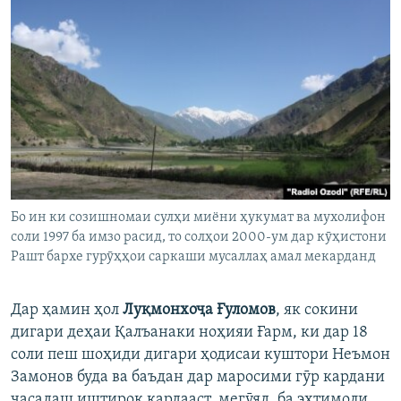
Бо ин ки созишномаи сулҳи миёни ҳукумат ва мухолифон
соли 1997 ба имзо расид, то солҳои 2000-ум дар кӯҳистони
Рашт бархе гурӯҳҳои саркаши мусаллаҳ амал мекарданд
Дар ҳамин ҳол
Луқмонхоҷа Ғуломов
, як сокини
дигари деҳаи Қалъанаки ноҳияи Ғарм, ки дар 18
соли пеш шоҳиди дигари ҳодисаи куштори Неъмон
Замонов буда ва баъдан дар маросими гӯр кардани
ҷасадаш иштирок кардааст, мегӯяд, ба эҳтимоли