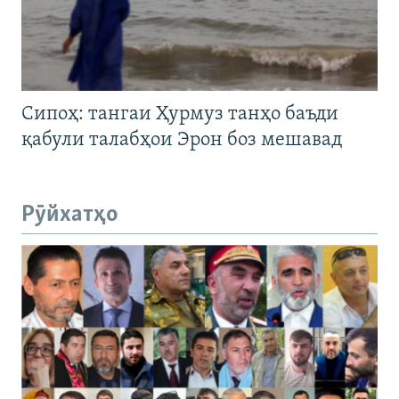
Сипоҳ: тангаи Ҳурмуз танҳо баъди
қабули талабҳои Эрон боз мешавад
Рӯйхатҳо