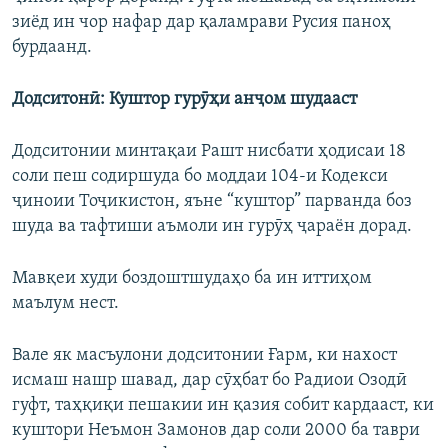
зиёд ин чор нафар дар қаламрави Русия паноҳ
бурдаанд.
Додситонӣ: Куштор гурӯҳи анҷом шудааст
Додситонии минтақаи Рашт нисбати ҳодисаи 18
соли пеш содиршуда бо моддаи 104-и Кодекси
ҷиноии Тоҷикистон, яъне “куштор” парванда боз
шуда ва тафтиши аъмоли ин гурӯҳ ҷараён дорад.
Мавқеи худи боздоштшудаҳо ба ин иттиҳом
маълум нест.
Вале як масъулони додситонии Ғарм, ки нахост
исмаш нашр шавад, дар сӯҳбат бо Радиои Озодӣ
гуфт, таҳқиқи пешакии ин қазия собит кардааст, ки
куштори Неъмон Замонов дар соли 2000 ба таври