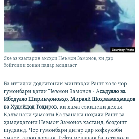
Яке аз камтарин аксҳои Неъмон Замонов, ки дар
бойгонии хонаи падар мондааст
Ба иттилои додситонии минтақаи Рашт ҳоло чор
гумонбари қатли Неъмон Замонов - А
садулло ва
Ибодулло Ширинҷоновҳо, Миралӣ Шоҳмамаҳмадов
ва Худойдод Тоҳиров
, ки ҳама сокинони деҳаи
Қалъанаки ҷамоати Қалъанаки ноҳияи Рашт ва
ҳамдеҳагони Неъмон Замонов ҳастанд, боздошт
шудаанд. Чор гумонбари дигар дар кофкукоби
ҷиноӣ қарор доранд. Гуфта мешавад ба эҳтимоли