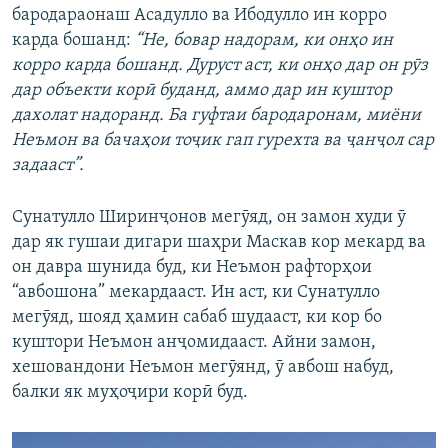
бародараонаш Асадулло ва Ибодулло ин корро
карда бошанд:
“Не, бовар надорам, ки онҳо ин
корро карда бошанд. Дуруст аст, ки онҳо дар он рӯз
дар объекти корӣ буданд, аммо дар ин куштор
дахолат надоранд. Ба гуфтаи бародаронам, миёни
Неъмон ва бачаҳои тоҷик гап гурехта ва ҷанҷол сар
задааст”.
Сунатулло Ширинҷонов мегӯяд, он замон худи ӯ
дар як гушаи дигари шаҳри Маскав кор мекард ва
он давра шунида буд, ки Неъмон рафторҳои
“авбошона” мекардааст. Ин аст, ки Сунатулло
мегӯяд, шояд ҳамин сабаб шудааст, ки кор бо
куштори Неъмон анҷомидааст. Айни замон,
хешовандони Неъмон мегӯянд, ӯ авбош набуд,
балки як муҳоҷири корӣ буд.