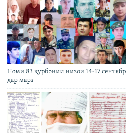
Номи 83 қурбонии низои 14-17 сентябр
дар марз