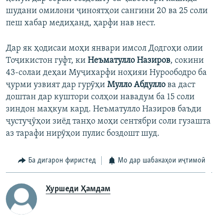
шудани омилони ҷиноятҳои сангини 20 ва 25 соли
пеш хабар медиҳанд, ҳарфи нав нест.
Дар як ҳодисаи моҳи январи имсол Додгоҳи олии
Тоҷикистон гуфт, ки
Неъматулло Назиров
, сокини
43-солаи деҳаи Муҷихарфи ноҳияи Нуроободро ба
ҷурми узвият дар гурӯҳи
Мулло Абдулло
ва даст
доштан дар куштори солҳои навадум ба 15 соли
зиндон маҳкум кард. Неъматулло Назиров баъди
ҷустуҷӯҳои зиёд танҳо моҳи сентябри соли гузашта
аз тарафи нирӯҳои пулис боздошт шуд.
Ба дигарон фиристед
Мо дар шабакаҳои иҷтимоӣ
Хуршеди Ҳамдам