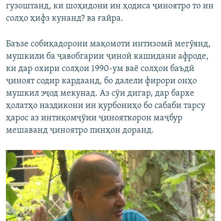
гузоштанд, ки шоҳидони ин ҳодиса ҷиноятро то ин
солҳо ҳифз кунанд? ва ғайра.
Баъзе собиқадорони мақомоти интизомӣ мегӯянд,
мушкили ба ҷавобгарии ҷиноӣ кашидани афроде,
ки дар охири солҳои 1990-ум ваё солҳои баъдӣ
ҷиноят содир кардаанд, бо далели фирори онҳо
мушкил эҷод мекунад. Аз сӯи дигар, дар бархе
ҳолатҳо наздикони ин қурбониҳо бо сабаби тарсу
ҳарос аз интиқомҷӯии ҷинояткорон маҷбур
мешаванд ҷиноятро пинҳон доранд.