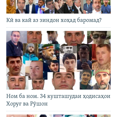
Кӣ ва кай аз зиндон хоҳад баромад?
Ном ба ном. 34 кушташудаи ҳодисаҳои
Хоруғ ва Рӯшон