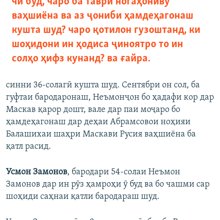
чӣ буд, чаро ба таври ногаҳониву
ваҳшиёна ва аз ҷониби ҳамдеҳагонаш
кушта шуд? чаро қотилон гузоштанд, ки
шоҳидони ин ҳодиса ҷиноятро то ин
солҳо ҳифз кунанд? ва ғайра.
синни 36-солагӣ кушта шуд. Сентябри он сол, ба
гуфтаи бародаронаш, Неъмонҷон бо ҳадафи кор дар
Маскав қарор дошт, вале дар паи моҷаро бо
ҳамдеҳагонаш дар деҳаи Абрамсовои ноҳияи
Балашихаи шаҳри Маскави Русия ваҳшиёна ба
қатл расид.
Усмон Замонов
, бародари 54-солаи Неъмон
Замонов дар ин рӯз ҳамроҳи ӯ буд ва бо чашми сар
шоҳиди саҳнаи қатли бародараш шуд.