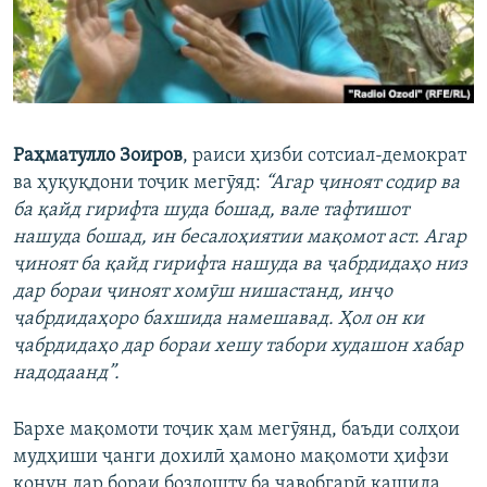
Раҳматулло Зоиров
, раиси ҳизби сотсиал-демократ
ва ҳуқуқдони тоҷик мегӯяд:
“Агар ҷиноят содир ва
ба қайд гирифта шуда бошад, вале тафтишот
нашуда бошад, ин бесалоҳиятии мақомот аст. Агар
ҷиноят ба қайд гирифта нашуда ва ҷабрдидаҳо низ
дар бораи ҷиноят хомӯш нишастанд, инҷо
ҷабрдидаҳоро бахшида намешавад. Ҳол он ки
ҷабрдидаҳо дар бораи хешу табори худашон хабар
надодаанд”.
Бархе мақомоти тоҷик ҳам мегӯянд, баъди солҳои
мудҳиши ҷанги дохилӣ ҳамоно мақомоти ҳифзи
қонун дар бораи боздошту ба ҷавобгарӣ кашида