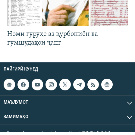
Номи гуруҳе аз қурбониён ва
гумшудаҳои ҷанг
ПАЙГИРӢ КУНЕД
МАЪЛУМОТ
ЗАМИМАҲО
Радиои Аврупои Озод / Радиои Озодӣ © 2026 RFE/RL. Inc.