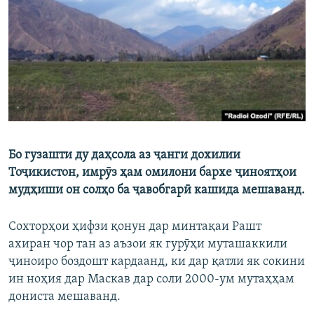
ГУЗОРИШҲОИ РАДИОӢ
Русский
ПАЙГИРӢ КУНЕД
Бо гузашти ду даҳсола аз ҷанги дохилии
Ҳамаи сомонаҳои RFE/RL
Тоҷикистон, имрӯз ҳам омилони бархе ҷиноятҳои
мудҳиши он солҳо ба ҷавобгарӣ кашида мешаванд.
Сохторҳои ҳифзи қонун дар минтақаи Рашт
ахиран чор тан аз аъзои як гурӯҳи муташаккили
ҷиноиро боздошт кардаанд, ки дар қатли як сокини
ин ноҳия дар Маскав дар соли 2000-ум мутаҳҳам
дониста мешаванд.