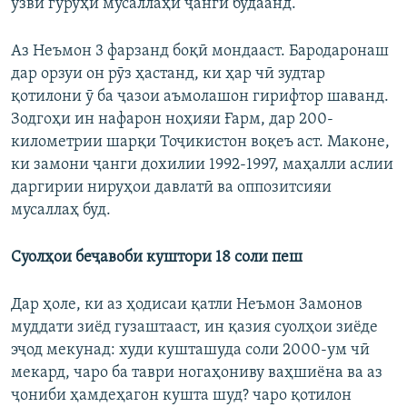
узви гурӯҳи мусаллаҳи ҷангӣ будаанд.
Аз Неъмон 3 фарзанд боқӣ мондааст. Бародаронаш
дар орзуи он рӯз ҳастанд, ки ҳар чӣ зудтар
қотилони ӯ ба ҷазои аъмолашон гирифтор шаванд.
Зодгоҳи ин нафарон ноҳияи Ғарм, дар 200-
километрии шарқи Тоҷикистон воқеъ аст. Маконе,
ки замони ҷанги дохилии 1992-1997, маҳалли аслии
даргирии нируҳои давлатӣ ва оппозитсияи
мусаллаҳ буд.
Суолҳои беҷавоби куштори 18 соли пеш
Дар ҳоле, ки аз ҳодисаи қатли Неъмон Замонов
муддати зиёд гузаштааст, ин қазия суолҳои зиёде
эҷод мекунад: худи кушташуда соли 2000-ум чӣ
мекард, чаро ба таври ногаҳониву ваҳшиёна ва аз
ҷониби ҳамдеҳагон кушта шуд? чаро қотилон