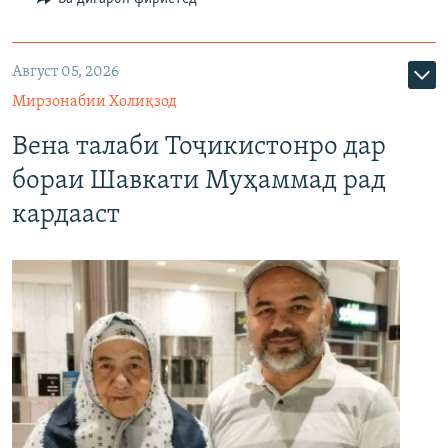
Август 05, 2026
Мирзонабии Холиқзод
Вена талаби Тоҷикистонро дар
бораи Шавкати Муҳаммад рад
кардааст