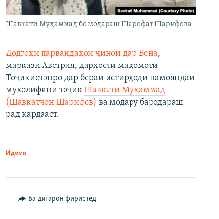
Шавкати Муҳаммад бо модараш Шарофат Шарифова
Додгоҳи парвандаҳои ҷиноӣ дар Вена
,
маркази Австрия, дархости мақомоти
Тоҷикистонро дар бораи истирдоди намояндаи
мухолифини тоҷик
Шавкати Муҳаммад
(Шавкатҷон Шарифов)
ва модару бародараш
рад кардааст.
Идома
Ба дигарон фиристед