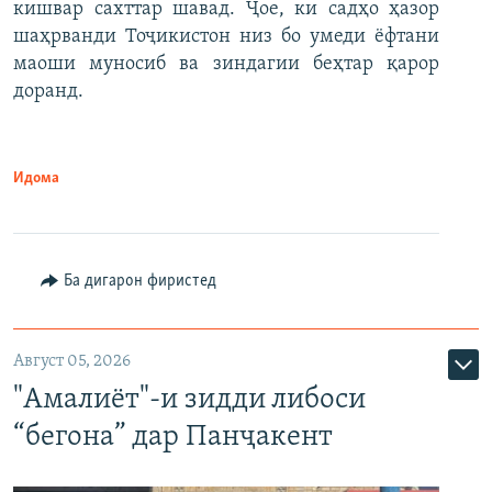
кишвар сахттар шавад. Ҷое, ки садҳо ҳазор
шаҳрванди Тоҷикистон низ бо умеди ёфтани
маоши муносиб ва зиндагии беҳтар қарор
доранд.
Идома
Ба дигарон фиристед
Август 05, 2026
"Амалиёт"-и зидди либоси
“бегона” дар Панҷакент