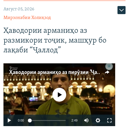
Август 05, 2026
Мирзонабии Холиқзод
Ҳаводории арманиҳо аз
размикори тоҷик, машҳур бо
лақаби “Ҷаллод”
Ҳаводории арманиҳо аз пирӯзии "Ҷаллод"-и тоҷик
Феълан кор намекунад
Auto
0:00
2:49