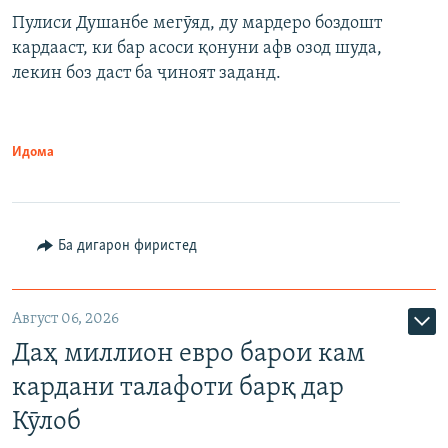
Пулиси Душанбе мегӯяд, ду мардеро боздошт
кардааст, ки бар асоси қонуни афв озод шуда,
лекин боз даст ба ҷиноят заданд.
Идома
Ба дигарон фиристед
Август 06, 2026
Даҳ миллион евро барои кам
кардани талафоти барқ дар
Кӯлоб