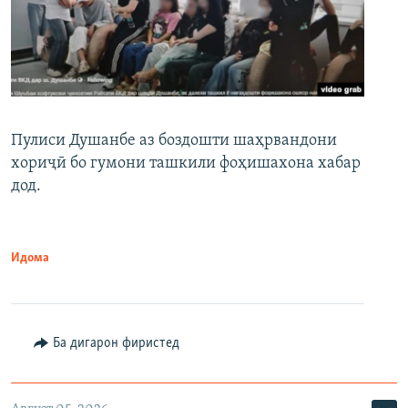
Пулиси Душанбе аз боздошти шаҳрвандони
хориҷӣ бо гумони ташкили фоҳишахона хабар
дод.
Идома
Ба дигарон фиристед