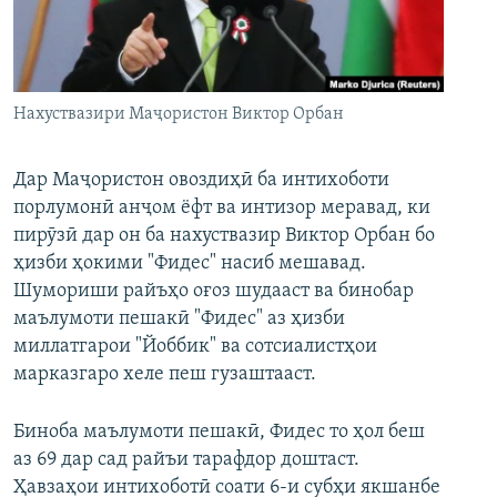
ГУЗОРИШҲОИ РАДИОӢ
Русский
ПАЙГИРӢ КУНЕД
Нахуствазири Маҷористон Виктор Орбан
Дар Маҷористон овоздиҳӣ ба интихоботи
порлумонӣ анҷом ёфт ва интизор меравад, ки
пирӯзӣ дар он ба нахуствазир Виктор Орбан бо
Ҳамаи сомонаҳои RFE/RL
ҳизби ҳокими "Фидес" насиб мешавад.
Шумориши райъҳо оғоз шудааст ва бинобар
маълумоти пешакӣ "Фидес" аз ҳизби
миллатгарои "Йоббик" ва сотсиалистҳои
марказгаро хеле пеш гузаштааст.
Биноба маълумоти пешакӣ, Фидес то ҳол беш
аз 69 дар сад райъи тарафдор доштаст.
Ҳавзаҳои интихоботӣ соати 6-и субҳи якшанбе