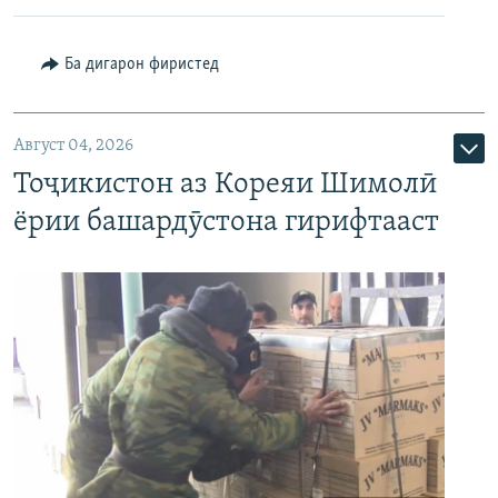
Ба дигарон фиристед
Август 04, 2026
Тоҷикистон аз Кореяи Шимолӣ
ёрии башардӯстона гирифтааст