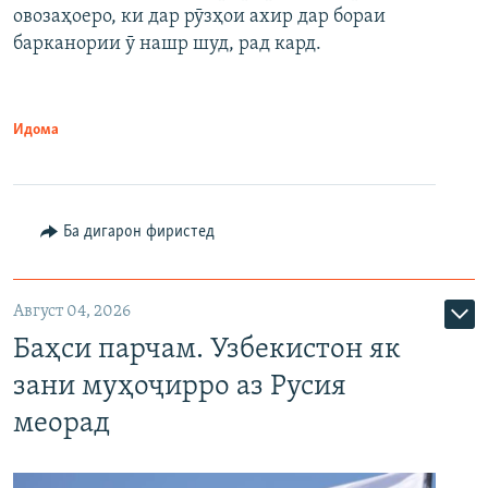
овозаҳоеро, ки дар рӯзҳои ахир дар бораи
барканории ӯ нашр шуд, рад кард.
Идома
Ба дигарон фиристед
Август 04, 2026
Баҳси парчам. Узбекистон як
зани муҳоҷирро аз Русия
меорад