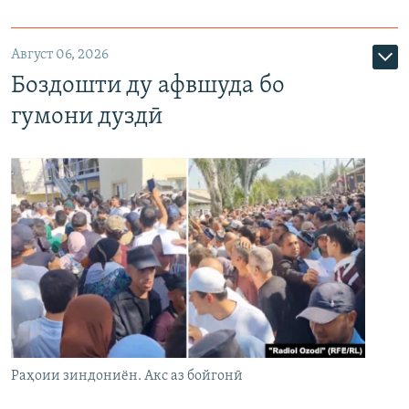
Август 06, 2026
Боздошти ду афвшуда бо
гумони дуздӣ
Раҳоии зиндониён. Акс аз бойгонӣ