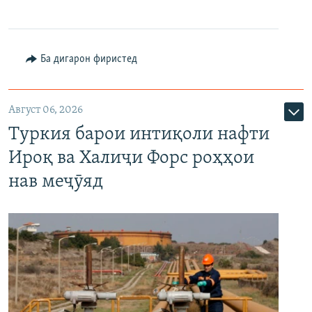
Ба дигарон фиристед
Август 06, 2026
Туркия барои интиқоли нафти
Ироқ ва Халиҷи Форс роҳҳои
нав меҷӯяд