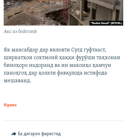
Акс аз бойгонӣ
Як мансабдор дар вилояти Суғд гуфтааст,
ширкатҳои сохтмонӣ ҳаққи фурӯши таҳхонаи
биноҳоро надоранд ва ин маконҳо ҳамчун
паноҳгоҳ дар ҳолати фавқулода истифода
мешаванд.
Идома
Ба дигарон фиристед