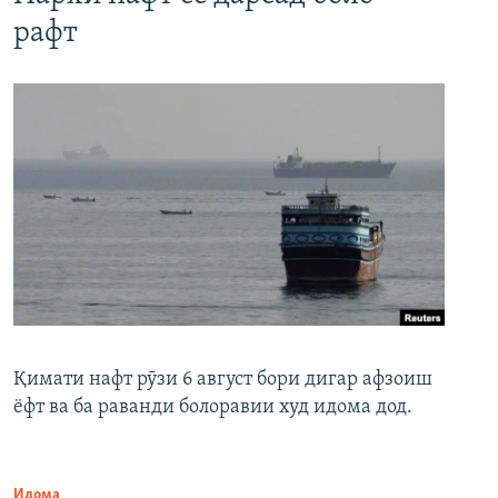
рафт
Қимати нафт рӯзи 6 август бори дигар афзоиш
ёфт ва ба раванди болоравии худ идома дод.
Идома