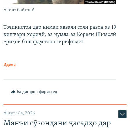
Акс аз бойгонӣ
Тоҷикистон дар нимаи аввали соли равон аз 19
кишвари хориҷӣ, аз ҷумла аз Кореяи Шимолӣ
ёриҳои башардӯстона гирифтааст.
Идома
Ба дигарон фиристед
Август 04, 2026
Манъи сӯзондани ҷасадҳо дар