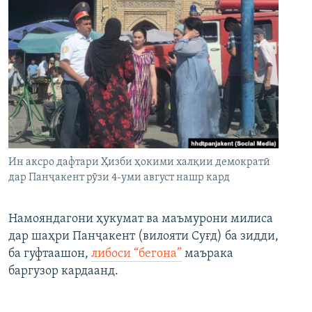
Ин аксро дафтари Ҳизби ҳокими халқии демократӣ
дар Панҷакент рӯзи 4-уми август нашр кард
Намояндагони ҳукумат ва маъмурони милиса
дар шаҳри Панҷакент (вилояти Суғд) ба зидди,
ба гуфтаашон,
либоси “бегона”
маърака
баргузор кардаанд.