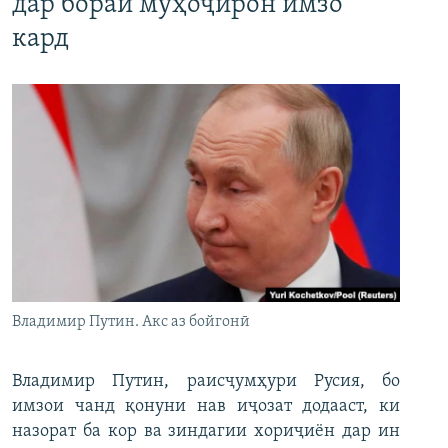
дар бораи муҳоҷирон имзо
кард
Владимир Путин. Акс аз бойгонӣ
Владимир Путин, раисҷумҳури Русия, бо
имзои чанд қонуни нав иҷозат додааст, ки
назорат ба кор ва зиндагии хориҷиён дар ин