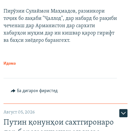
240p
Пирӯзии Сулаймон Маҳмадов, размикори
360p
тоҷик бо лақаби "Ҷаллод", дар набард бо рақиби
480p
Auto
240p
360p
480p
чеченаш дар Арманистон дар сархати
720p
хабарҳои муҳим дар ин кишвар қарор гирифт
720p
1080p
ва баҳси зиёдеро барангехт.
1080p
Идома
Ба дигарон фиристед
Август 05, 2026
Путин қонунҳои сахтгиронаро