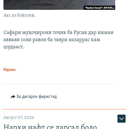
Акс аз бойгонӣ.
Сафари муҳоҷирони тоҷик ба Русия дар нимаи
аввали соли равон ба таври назаррас кам
шудааст.
Идома
Ба дигарон фиристед
Август 07, 2026
Нархи нафт се дарсад боло