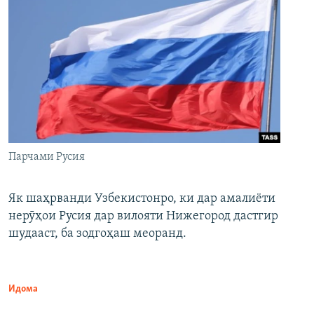
Парчами Русия
Як шаҳрванди Узбекистонро, ки дар амалиёти
нерӯҳои Русия дар вилояти Нижегород дастгир
шудааст, ба зодгоҳаш меоранд.
Идома