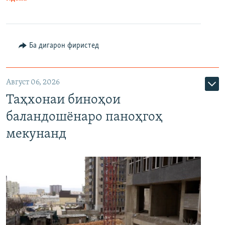
Ба дигарон фиристед
Август 06, 2026
Таҳхонаи биноҳои
баландошёнаро паноҳгоҳ
мекунанд