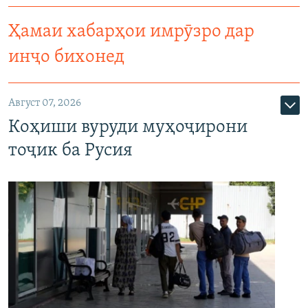
Ҳамаи хабарҳои имрӯзро дар
инҷо бихонед
Август 07, 2026
Коҳиши вуруди муҳоҷирони
тоҷик ба Русия