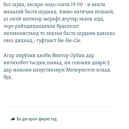
боз шуда, аксари онҳо соати 19 00 - и вақти
маҳаллӣ баста шуданд. Аммо натиҷаи пешакӣ,
аз ончӣ интизор мерафт дертар эълон шуд,
зеро райъдиҳандаҳои Будапешт
натавонистанд то лаҳзаи баста шудани ҳавзаҳо
овоз диҳанд,- гуфтааст Би-Би-Си.
Агар пирӯзии ҳизби Виктор Орбан дар
интихобот тасдиқ шавад, ин сеюмин даври ӯ
дар мақоми нахуствазири Маҷористон хоҳад
буд.
Ба дигарон фиристед