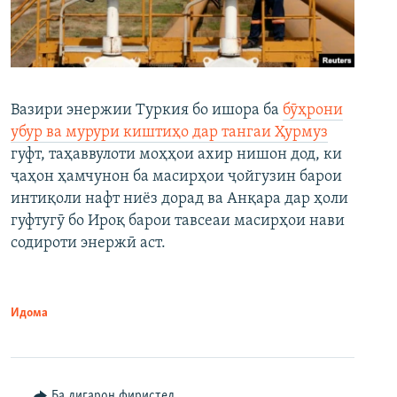
Вазири энержии Туркия бо ишора ба
бӯҳрони
убур ва мурури киштиҳо дар тангаи Ҳурмуз
гуфт, таҳаввулоти моҳҳои ахир нишон дод, ки
ҷаҳон ҳамчунон ба масирҳои ҷойгузин барои
интиқоли нафт ниёз дорад ва Анқара дар ҳоли
гуфтугӯ бо Ироқ барои тавсеаи масирҳои нави
содироти энержӣ аст.
Идома
Ба дигарон фиристед