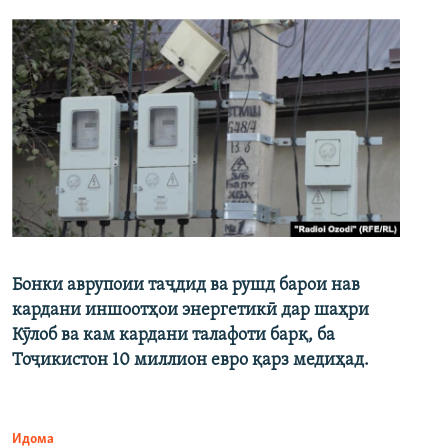
Бонки аврупоии таҷдид ва рушд барои нав
кардани иншоотҳои энергетикӣ дар шаҳри
Кӯлоб ва кам кардани талафоти барқ, ба
Тоҷикистон 10 миллион евро қарз медиҳад.
Идома