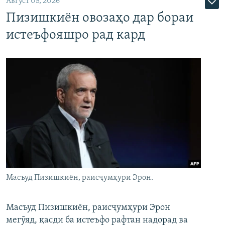
Август 05, 2026
Пизишкиён овозаҳо дар бораи
истеъфояшро рад кард
Масъуд Пизишкиён, раисҷумҳури Эрон.
Масъуд Пизишкиён, раисҷумҳури Эрон
мегӯяд, қасди ба истеъфо рафтан надорад ва