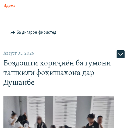
Идома
Ба дигарон фиристед
Август 05, 2026
Боздошти хориҷиён ба гумони
ташкили фоҳишахона дар
Душанбе