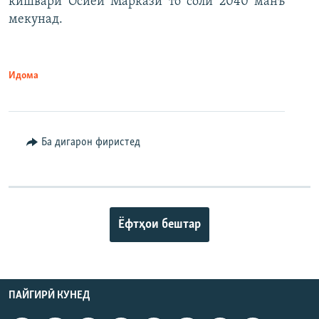
кишвари Осиёи Марказӣ то соли 2040 манъ
мекунад.
Идома
Ба дигарон фиристед
Ёфтҳои бештар
ПАЙГИРӢ КУНЕД