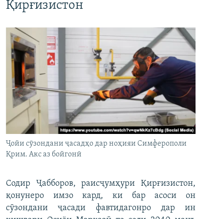
Қирғизистон
Ҷойи сӯзондани ҷасадҳо дар ноҳияи Симферополи
Қрим. Акс аз бойгонӣ
Содир Ҷабборов, раисҷумҳури Қирғизистон,
қонунеро имзо кард, ки бар асоси он
сӯзондани ҷасади фавтидагонро дар ин