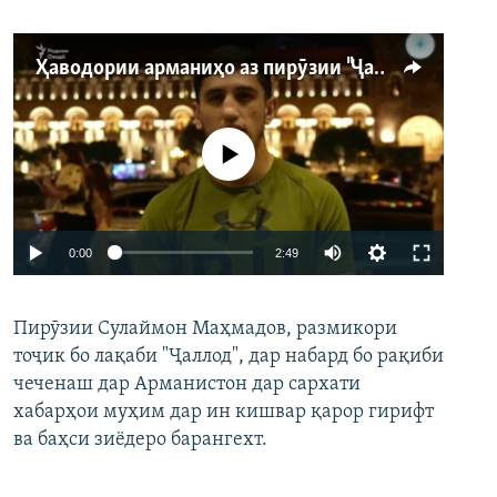
Ҳаводории арманиҳо аз пирӯзии "Ҷаллод"-и тоҷик
Феълан кор намекунад
Auto
0:00
2:49
240p
Пирӯзии Сулаймон Маҳмадов, размикори
360p
тоҷик бо лақаби "Ҷаллод", дар набард бо рақиби
480p
Auto
240p
360p
480p
чеченаш дар Арманистон дар сархати
720p
хабарҳои муҳим дар ин кишвар қарор гирифт
720p
1080p
ва баҳси зиёдеро барангехт.
1080p