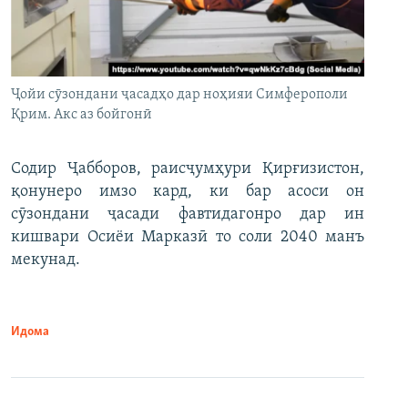
Ҷойи сӯзондани ҷасадҳо дар ноҳияи Симферополи
Қрим. Акс аз бойгонӣ
Содир Ҷабборов, раисҷумҳури Қирғизистон,
қонунеро имзо кард, ки бар асоси он
сӯзондани ҷасади фавтидагонро дар ин
кишвари Осиёи Марказӣ то соли 2040 манъ
мекунад.
Идома