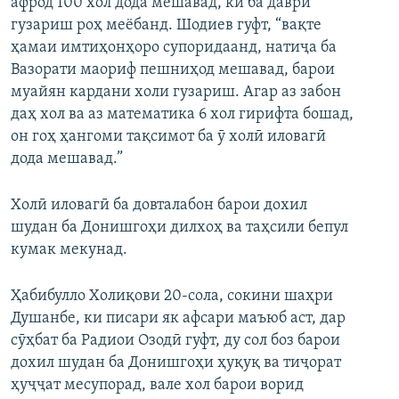
афрод 100 хол дода мешавад, ки ба даври
гузариш роҳ меёбанд. Шодиев гуфт, “вақте
ҳамаи имтиҳонҳоро супоридаанд, натиҷа ба
Вазорати маориф пешниҳод мешавад, барои
муайян кардани холи гузариш. Агар аз забон
даҳ хол ва аз математика 6 хол гирифта бошад,
он гоҳ ҳангоми тақсимот ба ӯ холӣ иловагӣ
дода мешавад.”
Холӣ иловагӣ ба довталабон барои дохил
шудан ба Донишгоҳи дилхоҳ ва таҳсили бепул
кумак мекунад.
Ҳабибулло Холиқови 20-сола, сокини шаҳри
Душанбе, ки писари як афсари маъюб аст, дар
сӯҳбат ба Радиои Озодӣ гуфт, ду сол боз барои
дохил шудан ба Донишгоҳи ҳуқуқ ва тиҷорат
ҳуҷҷат месупорад, вале хол барои ворид