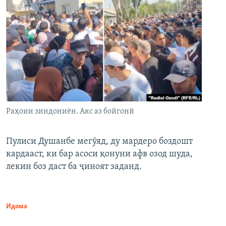
Раҳоии зиндониён. Акс аз бойгонӣ
Пулиси Душанбе мегӯяд, ду мардеро боздошт
кардааст, ки бар асоси қонуни афв озод шуда,
лекин боз даст ба ҷиноят заданд.
Идома