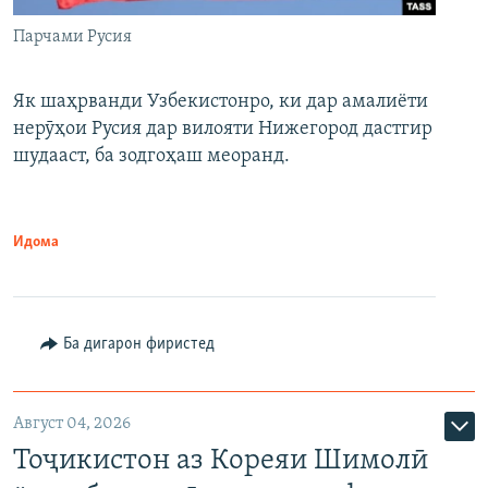
Парчами Русия
Як шаҳрванди Узбекистонро, ки дар амалиёти
нерӯҳои Русия дар вилояти Нижегород дастгир
шудааст, ба зодгоҳаш меоранд.
Идома
Ба дигарон фиристед
Август 04, 2026
Тоҷикистон аз Кореяи Шимолӣ