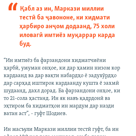
Қабл аз ин, Маркази миллии
тестӣ ба ҷавононе, ки хидмати
ҳарбиро анҷом додаанд, 75 холи
иловагӣ имтиёз муқаррар карда
буд.
“Ин имтиёз ба фарзандони хидматчиёни
ҳарбӣ, умуман онҳое, ки дар ҳамин низом кор
кардаанд ва дар вақти набардҳо ё задухӯрдҳо
дар сарҳад иштирок кардаанду кушта ё захмӣ
шудаанд, дахл дорад. Ба фарзандони онҳое, ки
то 21-сола ҳастанд. Ин як навъ қадрдонӣ ва
эҳтиром ба хидматҳои ин мардум дар назди
ватан аст”, - гуфт Шодиев.
Ин масъули Маркази миллии тестӣ гуфт, ба ин