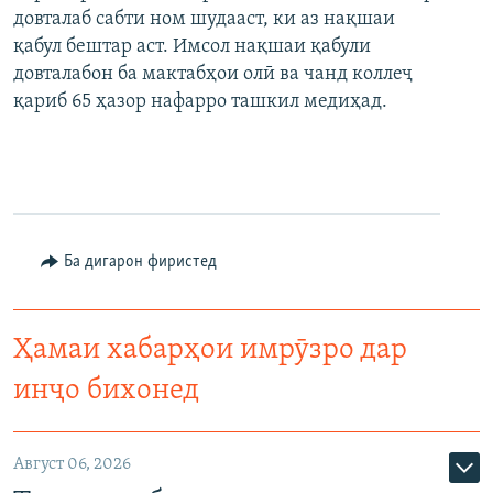
довталаб сабти ном шудааст, ки аз нақшаи
қабул бештар аст. Имсол нақшаи қабули
довталабон ба мактабҳои олӣ ва чанд коллеҷ
қариб 65 ҳазор нафарро ташкил медиҳад.
Ба дигарон фиристед
Ҳамаи хабарҳои имрӯзро дар
инҷо бихонед
Август 06, 2026