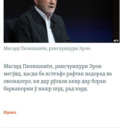
Масъуд Пизишкиён, раисҷумҳури Эрон.
Масъуд Пизишкиён, раисҷумҳури Эрон
мегӯяд, қасди ба истеъфо рафтан надорад ва
овозаҳоеро, ки дар рӯзҳои ахир дар бораи
барканории ӯ нашр шуд, рад кард.
Идома