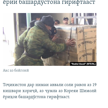
ёрии башардӯстона гирифтааст
Акс аз бойгонӣ
Тоҷикистон дар нимаи аввали соли равон аз 19
кишвари хориҷӣ, аз ҷумла аз Кореяи Шимолӣ
ёриҳои башардӯстона гирифтааст.