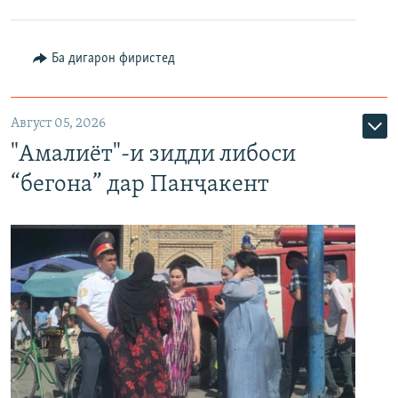
Ба дигарон фиристед
Август 05, 2026
"Амалиёт"-и зидди либоси
“бегона” дар Панҷакент