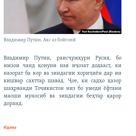
Владимир Путин. Акс аз бойгонӣ
Владимир Путин, раисҷумҳури Русия, бо
имзои чанд қонуни нав иҷозат додааст, ки
назорат ба кор ва зиндагии хориҷиён дар ин
кишвар сахттар шавад. Ҷое, ки садҳо ҳазор
шаҳрванди Тоҷикистон низ бо умеди ёфтани
маоши муносиб ва зиндагии беҳтар қарор
доранд.
Идома