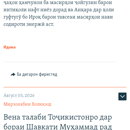
ҷаҳон ҳамчунон ба масирҳои ҷойгузин барои
интиқоли нафт ниёз дорад ва Анқара дар ҳоли
гуфтугӯ бо Ироқ барои тавсеаи масирҳои нави
содироти энержӣ аст.
Идома
Ба дигарон фиристед
Август 05, 2026
Мирзонабии Холиқзод
Вена талаби Тоҷикистонро дар
бораи Шавкати Муҳаммад рад