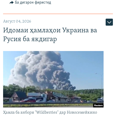
Ба дигарон фиристед
Август 04, 2026
Идомаи ҳамлаҳои Украина ва
Русия ба якдигар
Ҳамла ба анбори "Wildberries" дар Новосемейкино