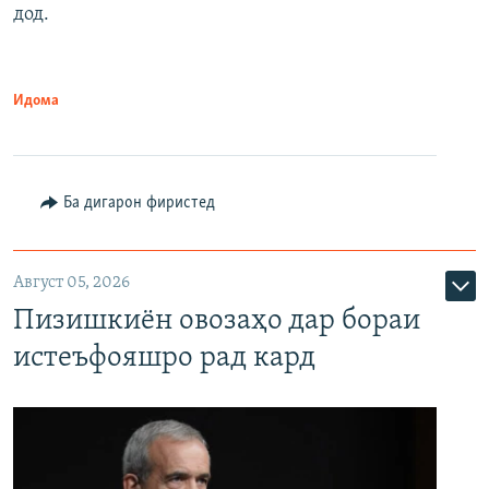
дод.
Идома
Ба дигарон фиристед
Август 05, 2026
Пизишкиён овозаҳо дар бораи
истеъфояшро рад кард