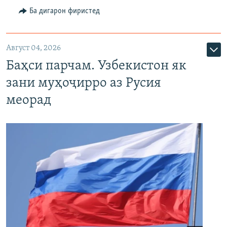
Ба дигарон фиристед
Август 04, 2026
Баҳси парчам. Узбекистон як
зани муҳоҷирро аз Русия
меорад