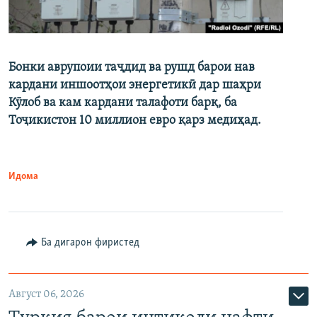
Бонки аврупоии таҷдид ва рушд барои нав
кардани иншоотҳои энергетикӣ дар шаҳри
Кӯлоб ва кам кардани талафоти барқ, ба
Тоҷикистон 10 миллион евро қарз медиҳад.
Идома
Ба дигарон фиристед
Август 06, 2026