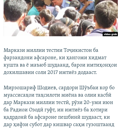
ГУЗОРИШҲОИ РАДИОӢ
Русский
ПАЙГИРӢ КУНЕД
Маркази миллии тестии Тоҷикистон ба
фарзандони афсароне, ки ҳангоми хидмат
кушта ва ё маъюб шудаанд, барои имтиҳонҳои
Ҳамаи сомонаҳои RFE/RL
дохилшавии соли 2017 имтиёз додааст.
Мирзошариф Шодиев, сардори Шӯъбаи кор бо
муассисаҳои таҳсилоти миёна ва олии касбӣ
дар Маркази миллии тестӣ, рӯзи 20-уми июн
ба Радиои Озодӣ гуфт, ин имтиёз ба хотири
қадрдонӣ ба афсароне пешбинӣ шудааст, ки
дар ҳифзи субот дар кишвар саҳм гузоштаанд