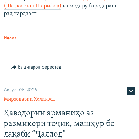
(Шавкатҷон Шарифов)
ва модару бародараш
рад кардааст.
Идома
Ба дигарон фиристед
Август 05, 2026
Мирзонабии Холиқзод
Ҳаводории арманиҳо аз
размикори тоҷик, машҳур бо
лақаби “Ҷаллод”