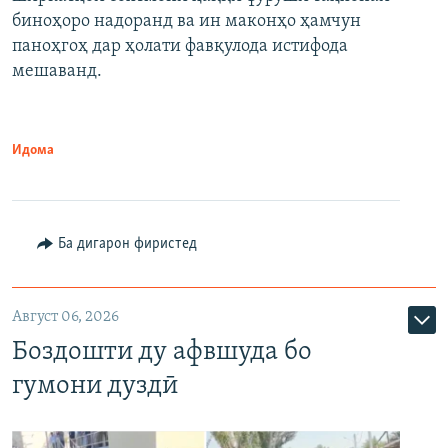
биноҳоро надоранд ва ин маконҳо ҳамчун
паноҳгоҳ дар ҳолати фавқулода истифода
мешаванд.
Идома
Ба дигарон фиристед
Август 06, 2026
Боздошти ду афвшуда бо
гумони дуздӣ