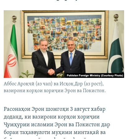
Аббос Ароқчӣ (аз чап) ва Исҳоқ Дор (аз рост),
вазирони корҳои хориҷии Эрон ва Покистон.
Расонаҳои Эрон шомгоҳи 3 август хабар
доданд, ки вазирони корҳои хориҷии
Ҷумҳурии исломии Эрон ва Покистон дар
бораи таҳаввулоти муҳими минтақаӣ ва