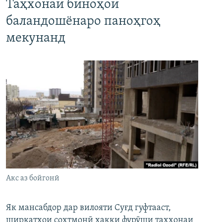
Таҳхонаи биноҳои
баландошёнаро паноҳгоҳ
мекунанд
Акс аз бойгонӣ
Як мансабдор дар вилояти Суғд гуфтааст,
ширкатҳои сохтмонӣ ҳаққи фурӯши таҳхонаи