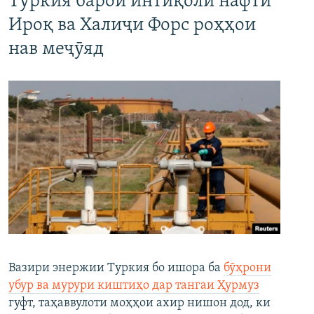
Туркия барои интиқоли нафти
Ироқ ва Халиҷи Форс роҳҳои
нав меҷӯяд
Вазири энержии Туркия бо ишора ба
бӯҳрони
убур ва мурури киштиҳо дар тангаи Ҳурмуз
гуфт, таҳаввулоти моҳҳои ахир нишон дод, ки