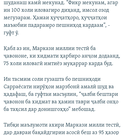
шуданаш камӣ мекунад. “Фикр мекунам, агар
ин 100 холи иловагиро диҳанд, имсол озод
мегузарам. Ҳамаи ҳуҷҷатҳоро, ҳуҷҷатҳои
маъюбии падарамро пешниҳод кардаам”, -
гуфт ӯ.
Қабл аз ин, Маркази миллии тестӣ ба
ҷавононе, ки хидмати ҳарбиро анҷом додаанд,
75 холи иловагӣ имтиёз муқаррар карда буд.
Ин тасмим соли гузашта бо пешниҳоди
Сарраёсати нирӯҳои марзбонӣ амалӣ шуд ва
ҳадафаш, ба гуфтаи масъулин, “ҷалби бештари
ҷавонон ба хидмат ва ҳамин таври ҷалби онҳо
ба таҳсил дар донишгоҳҳо” мебошад.
Тибқи маълумоти ахири Маркази милли тестӣ,
дар давраи бақайдгирии асосӣ беш аз 95 ҳазор