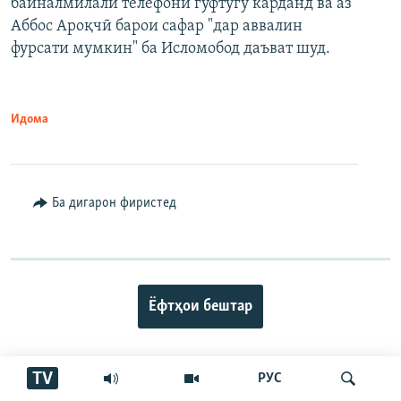
байналмилалӣ телефонӣ гуфтугӯ карданд ва аз
Аббос Ароқчӣ барои сафар "дар аввалин
фурсати мумкин" ба Исломобод даъват шуд.
Идома
Ба дигарон фиристед
Ёфтҳои бештар
TV
РУС
ПАЙГИРӢ КУНЕД