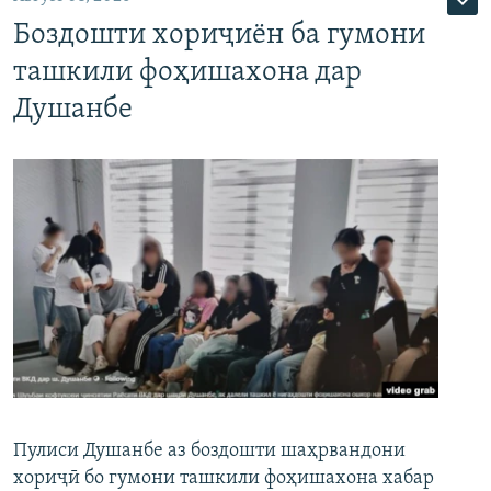
Боздошти хориҷиён ба гумони
ташкили фоҳишахона дар
Душанбе
Пулиси Душанбе аз боздошти шаҳрвандони
хориҷӣ бо гумони ташкили фоҳишахона хабар