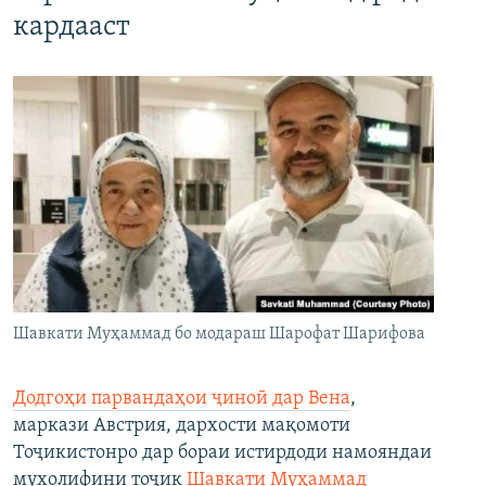
кардааст
Шавкати Муҳаммад бо модараш Шарофат Шарифова
Додгоҳи парвандаҳои ҷиноӣ дар Вена
,
маркази Австрия, дархости мақомоти
Тоҷикистонро дар бораи истирдоди намояндаи
мухолифини тоҷик
Шавкати Муҳаммад