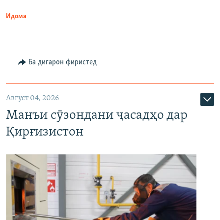
Идома
Ба дигарон фиристед
Август 04, 2026
Манъи сӯзондани ҷасадҳо дар
Қирғизистон