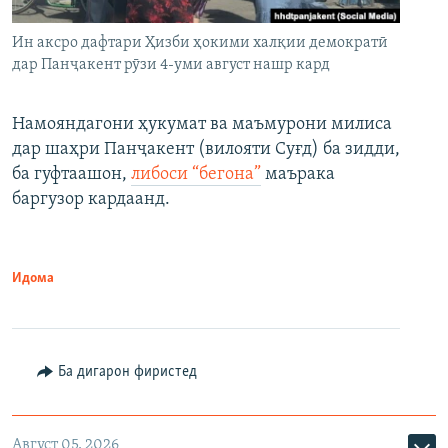
Ин аксро дафтари Ҳизби ҳокими халқии демократӣ
дар Панҷакент рӯзи 4-уми август нашр кард
Намояндагони ҳукумат ва маъмурони милиса
дар шаҳри Панҷакент (вилояти Суғд) ба зидди,
ба гуфтаашон,
либоси “бегона”
маърака
баргузор кардаанд.
Идома
Ба дигарон фиристед
Август 05, 2026