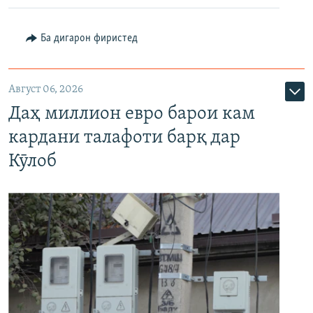
Ба дигарон фиристед
Август 06, 2026
Даҳ миллион евро барои кам
кардани талафоти барқ дар
Кӯлоб