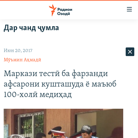
Пайвандҳои
дастрасӣ
Ҷаҳиш
Дар чанд ҷумла
ба
ГӮШАҲО
мояи
ГАПИ ОЗОД
СИЁСАТ
аслӣ
Июн 20, 2017
РӮЗГОРИ МУҲОҶИР
Ҷаҳиш
ИҚТИСОД
Мӯъмин Аҳмадӣ
ба
САЛОМ, ХОҲАР
ҶОМЕА
феҳристи
Маркази тестӣ ба фарзанди
ТАҲҚИҚОТ
ҚАЗИЯИ "КРОКУС"
аслӣ
афсарони кушташуда ё маъюб
Ҷаҳиш
ҶАНГ ДАР УКРАИНА
ОСИЁИ МАРКАЗӢ
100-холӣ медиҳад
ба
НАЗАРИ МАРДУМ
ФАРҲАНГ
ҷустор
ЧАНДРАСОНАӢ
МЕҲМОНИ ОЗОДӢ
БЛОГИСТОН
РӮЙХАТҲО
ВАРЗИШ
ОЗОДӢ ОНЛАЙН
ВИДЕО
КИТОБҲОИ ОЗОДӢ
НИГОРИСТОН