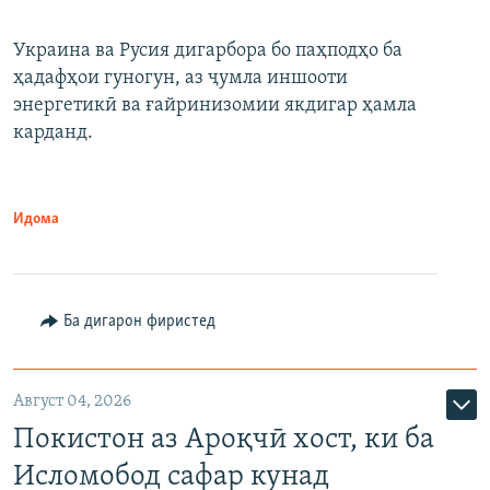
Украина ва Русия дигарбора бо паҳподҳо ба
ҳадафҳои гуногун, аз ҷумла иншооти
энергетикӣ ва ғайринизомии якдигар ҳамла
карданд.
Идома
Ба дигарон фиристед
Август 04, 2026
Покистон аз Ароқчӣ хост, ки ба
Исломобод сафар кунад