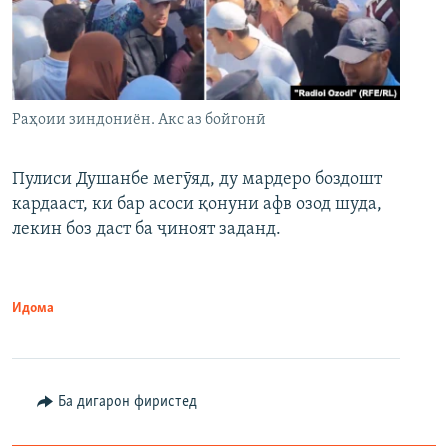
Раҳоии зиндониён. Акс аз бойгонӣ
Пулиси Душанбе мегӯяд, ду мардеро боздошт
кардааст, ки бар асоси қонуни афв озод шуда,
лекин боз даст ба ҷиноят заданд.
Идома
Ба дигарон фиристед