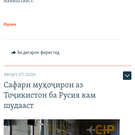
навиштааст.
Идома
Ба дигарон фиристед
Август 07, 2026
Сафари муҳоҷирон аз
Тоҷикистон ба Русия кам
шудааст