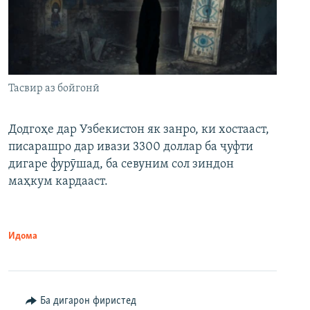
Тасвир аз бойгонӣ
Додгоҳе дар Узбекистон як занро, ки хостааст,
писарашро дар ивази 3300 доллар ба ҷуфти
дигаре фурӯшад, ба севуним сол зиндон
маҳкум кардааст.
Идома
Ба дигарон фиристед