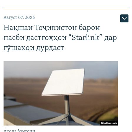
Август 07, 2026
Нақшаи Тоҷикистон барои
насби дастгоҳҳои “Starlink” дар
гӯшаҳои дурдаст
Акс аз бойгонӣ