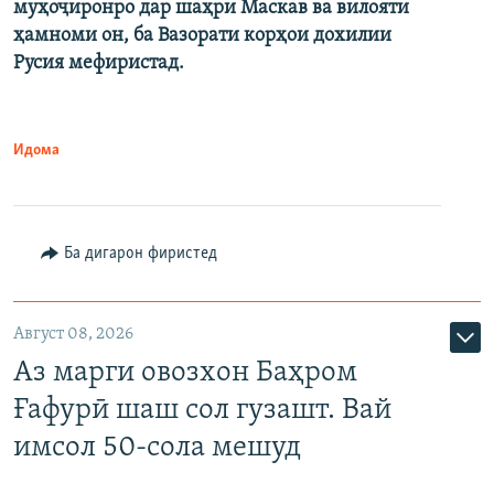
муҳоҷиронро дар шаҳри Маскав ва вилояти
ҳамноми он, ба Вазорати корҳои дохилии
Русия мефиристад.
Идома
Ба дигарон фиристед
Август 08, 2026
Аз марги овозхон Баҳром
Ғафурӣ шаш сол гузашт. Вай
имсол 50-сола мешуд