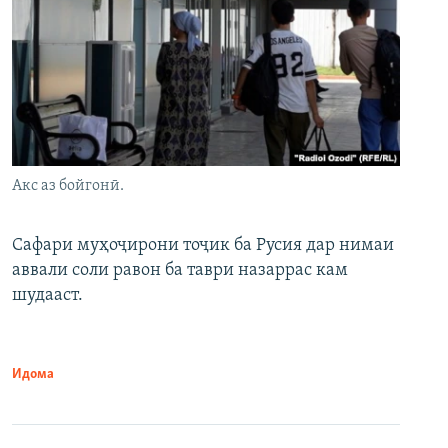
Акс аз бойгонӣ.
Сафари муҳоҷирони тоҷик ба Русия дар нимаи
аввали соли равон ба таври назаррас кам
шудааст.
Идома