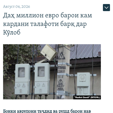
Август 06, 2026
Даҳ миллион евро барои кам
кардани талафоти барқ дар
Кӯлоб
Бонки аврупоии таҷдид ва рушд барои нав