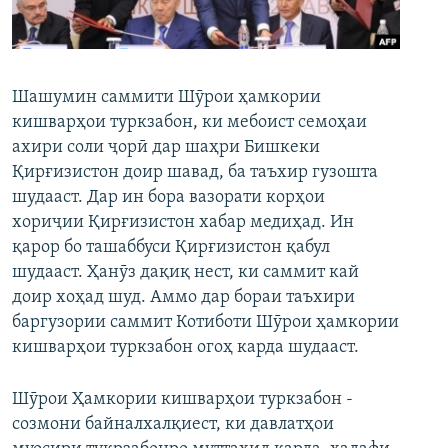
ГУЗОРИШҲОИ РАДИОӢ
Русский
ПАЙГИРӢ КУНЕД
Шашумин саммити Шӯрои ҳамкории
кишварҳои туркзабон, ки мебоист семоҳаи
ахири соли ҷорӣ дар шаҳри Бишкеки
Қирғизистон доир шавад, ба таъхир гузошта
шудааст. Дар ин бора вазорати корҳои
хориҷии Қирғизистон хабар медиҳад. Ин
Ҳамаи сомонаҳои RFE/RL
қарор бо ташаббуси Қирғизистон қабул
шудааст. Ҳанӯз дақиқ нест, ки саммит кай
доир хоҳад шуд. Аммо дар бораи таъхири
баргузории саммит Котиботи Шӯрои ҳамкории
кишварҳои туркзабон огоҳ карда шудааст.
Шӯрои Ҳамкории кишварҳои туркзабон -
созмони байналхалқиест, ки давлатҳои