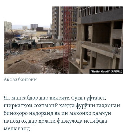
Акс аз бойгонӣ
Як мансабдор дар вилояти Суғд гуфтааст,
ширкатҳои сохтмонӣ ҳаққи фурӯши таҳхонаи
биноҳоро надоранд ва ин маконҳо ҳамчун
паноҳгоҳ дар ҳолати фавқулода истифода
мешаванд.