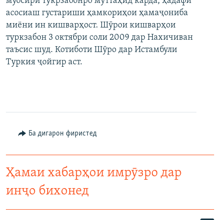
муосири тукрзабонро муттаҳид карда, ҳадафи
асосиаш густариши ҳамкориҳои ҳамаҷониба
миёни ин кишварҳост. Шӯрои кишварҳои
туркзабон 3 октябри соли 2009 дар Нахичиван
таъсис шуд. Котиботи Шӯро дар Истамбули
Туркия ҷойгир аст.
Ба дигарон фиристед
Ҳамаи хабарҳои имрӯзро дар
инҷо бихонед