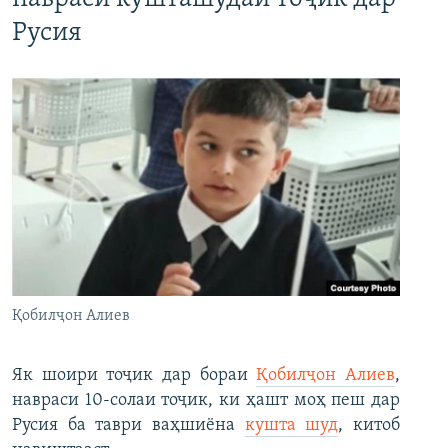
Русия
Қобилҷон Алиев
Як шоири тоҷик дар бораи
Қобилҷон Алиев
,
навраси 10-солаи тоҷик, ки ҳашт моҳ пеш дар
Русия ба таври ваҳшиёна
кушта шуд
, китоб