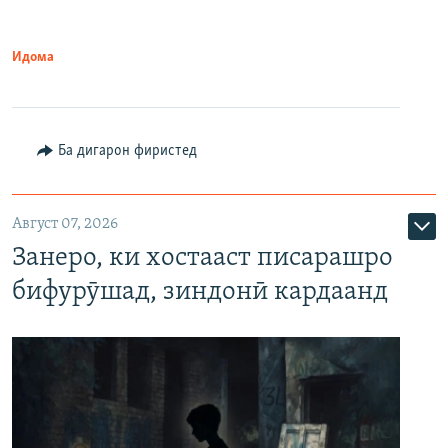
Идома
Ба дигарон фиристед
Август 07, 2026
Занеро, ки хостааст писарашро
бифурӯшад, зиндонӣ кардаанд