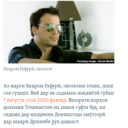
Баҳром Ғафурӣ, овозхон
Аз марги Баҳром Ғафурӣ, овозхони тоҷик, шаш
сол гузашт. Вай дар як садамаи нақлиётӣ субҳи
7 августи соли 2020 фавтид
. Вазорати корҳои
дохилии Тоҷикистон он замон гуфта буд, ки
садама дар наздикии Донишгоҳи омӯзгорӣ
дар шаҳри Душанбе рух додааст.