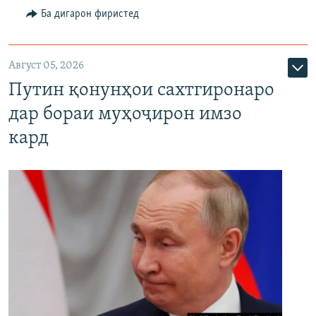
Ба дигарон фиристед
Август 05, 2026
Путин қонунҳои сахтгиронаро
дар бораи муҳоҷирон имзо
кард