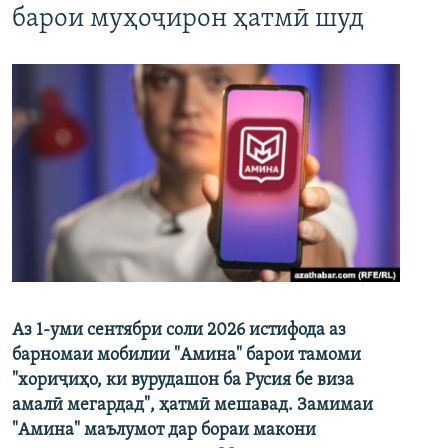
барои муҳоҷирон ҳатмӣ шуд
Аз 1-уми сентябри соли 2026 истифода аз
барномаи мобилии "Амина" барои тамоми
"хориҷиҳо, ки вурудашон ба Русия бе виза
амалӣ мегардад", ҳатмӣ мешавад. Замимаи
"Амина" маълумот дар бораи макони