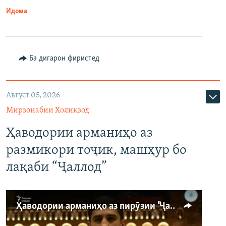
Идома
Ба дигарон фиристед
Август 05, 2026
Мирзонабии Холиқзод
Ҳаводории арманиҳо аз
размикори тоҷик, машҳур бо
лақаби “Ҷаллод”
Ҳаводории арманиҳо аз пирӯзии "Ҷаллод"-и тоҷик