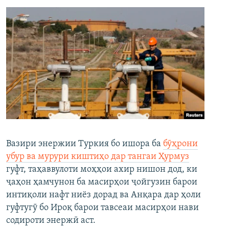
Вазири энержии Туркия бо ишора ба
бӯҳрони
убур ва мурури киштиҳо дар тангаи Ҳурмуз
гуфт, таҳаввулоти моҳҳои ахир нишон дод, ки
ҷаҳон ҳамчунон ба масирҳои ҷойгузин барои
интиқоли нафт ниёз дорад ва Анқара дар ҳоли
гуфтугӯ бо Ироқ барои тавсеаи масирҳои нави
содироти энержӣ аст.