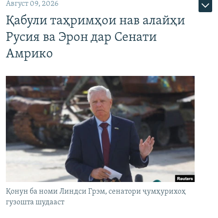
Август 09, 2026
Қабули таҳримҳои нав алайҳи
Русия ва Эрон дар Сенати
Амрико
Қонун ба номи Линдси Грэм, сенатори ҷумҳурихоҳ
гузошта шудааст