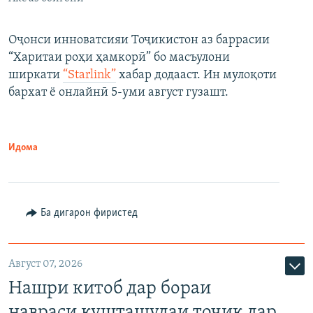
Оҷонси инноватсияи Тоҷикистон аз баррасии
“Харитаи роҳи ҳамкорӣ” бо масъулони
ширкати
“Starlink”
хабар додааст. Ин мулоқоти
бархат ё онлайнӣ 5-уми август гузашт.
Идома
Ба дигарон фиристед
Август 07, 2026
Нашри китоб дар бораи
навраси кушташудаи тоҷик дар