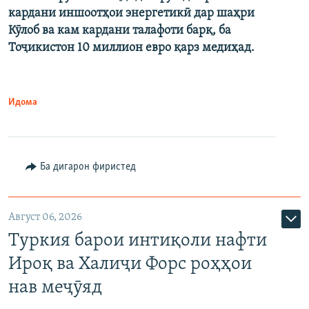
кардани иншоотҳои энергетикӣ дар шаҳри
Кӯлоб ва кам кардани талафоти барқ, ба
Тоҷикистон 10 миллион евро қарз медиҳад.
Идома
Ба дигарон фиристед
Август 06, 2026
Туркия барои интиқоли нафти
Ироқ ва Халиҷи Форс роҳҳои
нав меҷӯяд