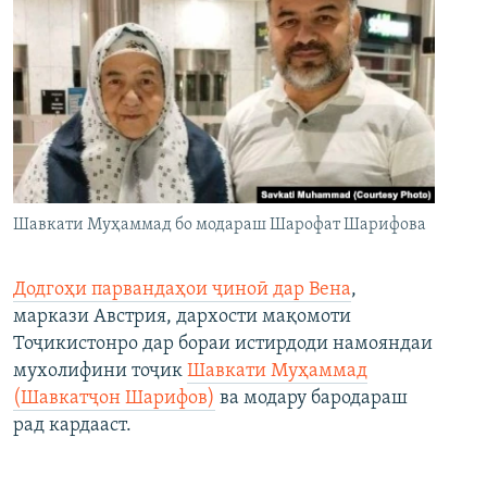
Шавкати Муҳаммад бо модараш Шарофат Шарифова
Додгоҳи парвандаҳои ҷиноӣ дар Вена
,
маркази Австрия, дархости мақомоти
Тоҷикистонро дар бораи истирдоди намояндаи
мухолифини тоҷик
Шавкати Муҳаммад
(Шавкатҷон Шарифов)
ва модару бародараш
рад кардааст.