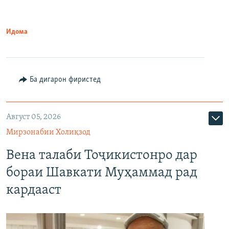
Идома
Ба дигарон фиристед
Август 05, 2026
Мирзонабии Холиқзод
Вена талаби Тоҷикистонро дар
бораи Шавкати Муҳаммад рад
кардааст