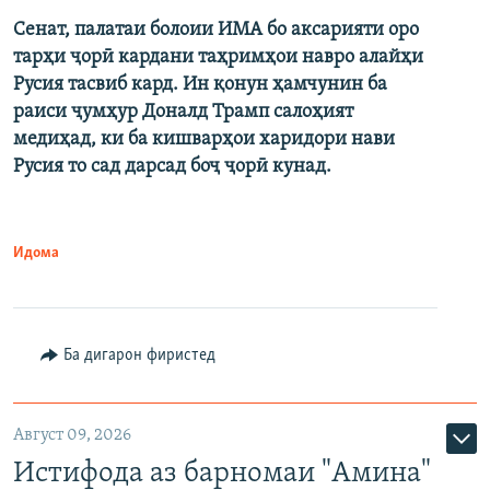
Сенат, палатаи болоии ИМА бо аксарияти оро
тарҳи ҷорӣ кардани таҳримҳои навро алайҳи
Русия тасвиб кард. Ин қонун ҳамчунин ба
раиси ҷумҳур Доналд Трамп салоҳият
медиҳад, ки ба кишварҳои харидори нави
Русия то сад дарсад боҷ ҷорӣ кунад.
Идома
Ба дигарон фиристед
Август 09, 2026
Истифода аз барномаи "Амина"