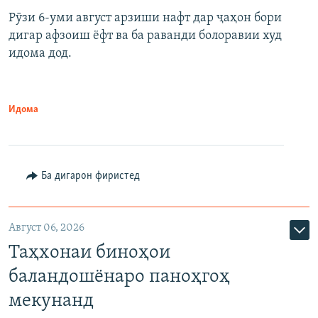
Рӯзи 6-уми август арзиши нафт дар ҷаҳон бори
дигар афзоиш ёфт ва ба раванди болоравии худ
идома дод.
Идома
Ба дигарон фиристед
Август 06, 2026
Таҳхонаи биноҳои
баландошёнаро паноҳгоҳ
мекунанд