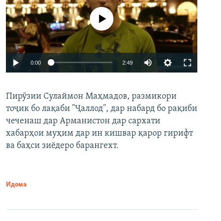
Феълан кор намекунад
Auto
0:00
2:49
240p
Пирӯзии Сулаймон Маҳмадов, размикори
360p
тоҷик бо лақаби "Ҷаллод", дар набард бо рақиби
480p
Auto
240p
360p
480p
чеченаш дар Арманистон дар сархати
720p
хабарҳои муҳим дар ин кишвар қарор гирифт
720p
1080p
ва баҳси зиёдеро барангехт.
1080p
Идома