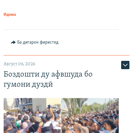
Идома
Ба дигарон фиристед
Август 06, 2026
Боздошти ду афвшуда бо
гумони дуздӣ