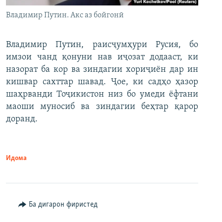
Владимир Путин. Акс аз бойгонӣ
Владимир Путин, раисҷумҳури Русия, бо
имзои чанд қонуни нав иҷозат додааст, ки
назорат ба кор ва зиндагии хориҷиён дар ин
кишвар сахттар шавад. Ҷое, ки садҳо ҳазор
шаҳрванди Тоҷикистон низ бо умеди ёфтани
маоши муносиб ва зиндагии беҳтар қарор
доранд.
Идома
Ба дигарон фиристед