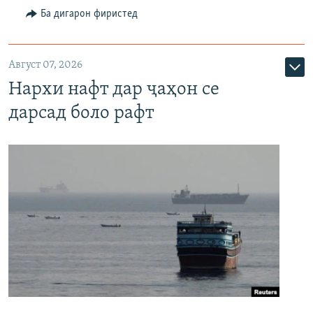
Ба дигарон фиристед
Август 07, 2026
Нархи нафт дар ҷаҳон се
дарсад боло рафт