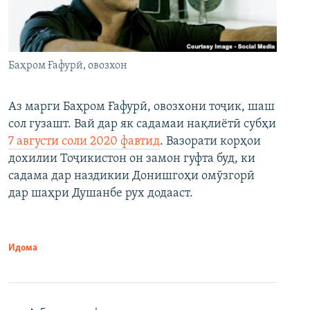
Баҳром Ғафурӣ, овозхон
Аз марги Баҳром Ғафурӣ, овозхони тоҷик, шаш
сол гузашт. Вай дар як садамаи нақлиётӣ субҳи
7 августи соли 2020 фавтид
. Вазорати корҳои
дохилии Тоҷикистон он замон гуфта буд, ки
садама дар наздикии Донишгоҳи омӯзгорӣ
дар шаҳри Душанбе рух додааст.
Идома