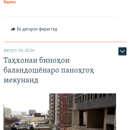
Идома
Ба дигарон фиристед
Август 06, 2026
Таҳхонаи биноҳои
баландошёнаро паноҳгоҳ
мекунанд