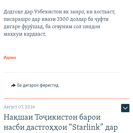
Додгоҳе дар Узбекистон як занро, ки хостааст,
писарашро дар ивази 3300 доллар ба ҷуфти
дигаре фурӯшад, ба севуним сол зиндон
маҳкум кардааст.
Идома
Ба дигарон фиристед
Август 07, 2026
Нақшаи Тоҷикистон барои
насби дастгоҳҳои “Starlink” дар