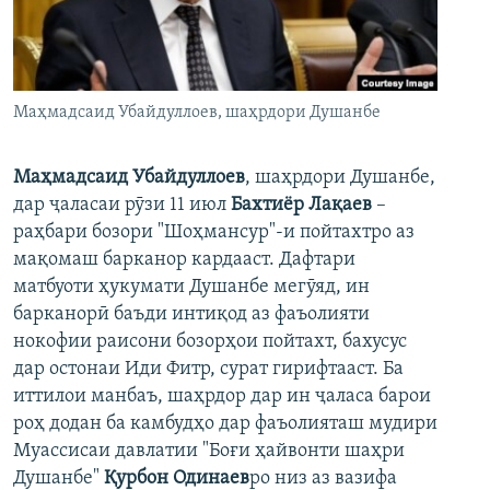
ГУЗОРИШҲОИ РАДИОӢ
Русский
ПАЙГИРӢ КУНЕД
Маҳмадсаид Убайдуллоев, шаҳрдори Душанбе
Маҳмадсаид Убайдуллоев
, шаҳрдори Душанбе,
дар ҷаласаи рӯзи 11 июл
Бахтиёр Лақаев
–
раҳбари бозори "Шоҳмансур"-и пойтахтро аз
Ҳамаи сомонаҳои RFE/RL
мақомаш барканор кардааст. Дафтари
матбуоти ҳукумати Душанбе мегӯяд, ин
барканорӣ баъди интиқод аз фаъолияти
нокофии раисони бозорҳои пойтахт, бахусус
дар остонаи Иди Фитр, сурат гирифтааст. Ба
иттилои манбаъ, шаҳрдор дар ин ҷаласа барои
роҳ додан ба камбудҳо дар фаъолияташ мудири
Муассисаи давлатии "Боғи ҳайвонти шаҳри
Душанбе"
Қурбон Одинаев
ро низ аз вазифа