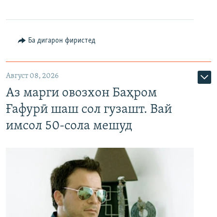
Ба дигарон фиристед
Август 08, 2026
Аз марги овозхон Баҳром
Ғафурӣ шаш сол гузашт. Вай
имсол 50-сола мешуд