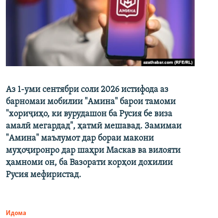
Аз 1-уми сентябри соли 2026 истифода аз
барномаи мобилии "Амина" барои тамоми
"хориҷиҳо, ки вурудашон ба Русия бе виза
амалӣ мегардад", ҳатмӣ мешавад. Замимаи
"Амина" маълумот дар бораи макони
муҳоҷиронро дар шаҳри Маскав ва вилояти
ҳамноми он, ба Вазорати корҳои дохилии
Русия мефиристад.
Идома