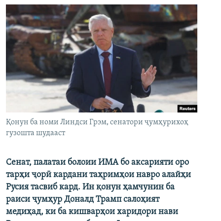
Қонун ба номи Линдси Грэм, сенатори ҷумҳурихоҳ
гузошта шудааст
Сенат, палатаи болоии ИМА бо аксарияти оро
тарҳи ҷорӣ кардани таҳримҳои навро алайҳи
Русия тасвиб кард. Ин қонун ҳамчунин ба
раиси ҷумҳур Доналд Трамп салоҳият
медиҳад, ки ба кишварҳои харидори нави