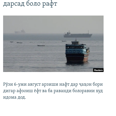
дарсад боло рафт
Рӯзи 6-уми август арзиши нафт дар ҷаҳон бори
дигар афзоиш ёфт ва ба раванди болоравии худ
идома дод.