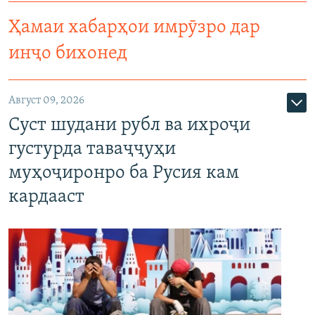
Ҳамаи хабарҳои имрӯзро дар
инҷо бихонед
Август 09, 2026
Суст шудани рубл ва ихроҷи
густурда таваҷҷуҳи
муҳоҷиронро ба Русия кам
кардааст