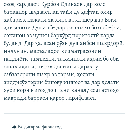
озод кардааст. Қурбон Одинаев дар ҳоле
барканор шудааст, ки тайи ду ҳафтаи охир
хабари ҳалокати як хирс ва як шер дар Боғи
ҳайвоноти Душанбе дар расонаҳо бозтоб ёфта,
сокинон аз чунин бархӯрд норизоятӣ карда
буданд. Дар ҷаласаи рӯзи душанбеи шаҳрдорӣ,
инчунин, масъалаҳои хизматрасонии
нақлиёти ҷамъиятӣ, таъминоти аҳолӣ бо оби
ошомиданӣ, нигоҳ доштани дарахту
сабзазорони шаҳр аз гармӣ, ҳолати
зиддисӯхтории бинову иншоот ва дар ҳолати
хуби корӣ нигоҳ доштани каналу селпартоҳо
мавриди баррасӣ қарор гирифтааст.
Ба дигарон фиристед