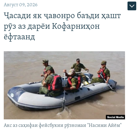
Август 09, 2026
Ҷасади як ҷавонро баъди ҳашт
рӯз аз дарёи Кофарниҳон
ёфтаанд
Акс аз саҳифаи фейсбукии рӯзномаи "Насими Айём"