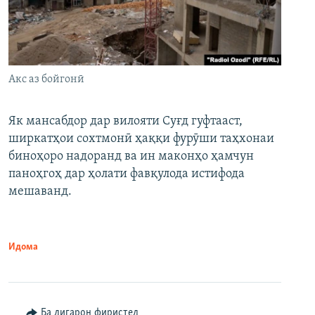
Акс аз бойгонӣ
Як мансабдор дар вилояти Суғд гуфтааст,
ширкатҳои сохтмонӣ ҳаққи фурӯши таҳхонаи
биноҳоро надоранд ва ин маконҳо ҳамчун
паноҳгоҳ дар ҳолати фавқулода истифода
мешаванд.
Идома
Ба дигарон фиристед