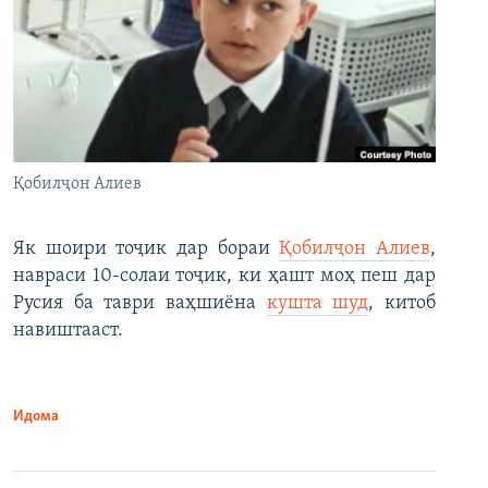
Қобилҷон Алиев
Як шоири тоҷик дар бораи
Қобилҷон Алиев
,
навраси 10-солаи тоҷик, ки ҳашт моҳ пеш дар
Русия ба таври ваҳшиёна
кушта шуд
, китоб
навиштааст.
Идома