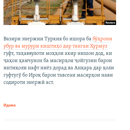
Вазири энержии Туркия бо ишора ба
бӯҳрони
убур ва мурури киштиҳо дар тангаи Ҳурмуз
гуфт, таҳаввулоти моҳҳои ахир нишон дод, ки
ҷаҳон ҳамчунон ба масирҳои ҷойгузин барои
интиқоли нафт ниёз дорад ва Анқара дар ҳоли
гуфтугӯ бо Ироқ барои тавсеаи масирҳои нави
содироти энержӣ аст.
Идома