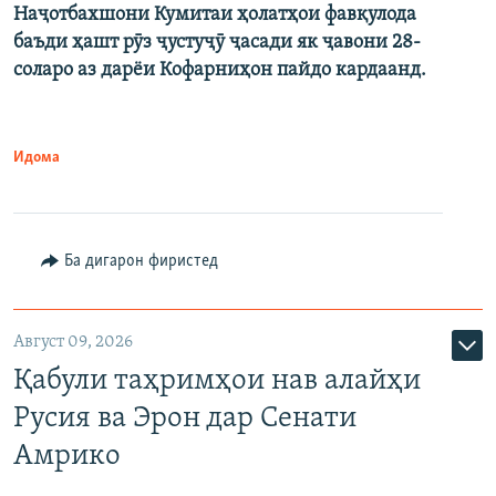
Наҷотбахшони Кумитаи ҳолатҳои фавқулода
баъди ҳашт рӯз ҷустуҷӯ ҷасади як ҷавони 28-
соларо аз дарёи Кофарниҳон пайдо кардаанд.
Идома
Ба дигарон фиристед
Август 09, 2026
Қабули таҳримҳои нав алайҳи
Русия ва Эрон дар Сенати
Амрико