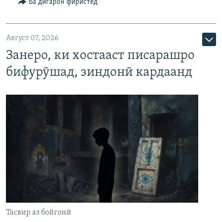
Ба дигарон фиристед
Август 07, 2026
Занеро, ки хостааст писарашро
бифурӯшад, зиндонӣ кардаанд
Тасвир аз бойгонӣ