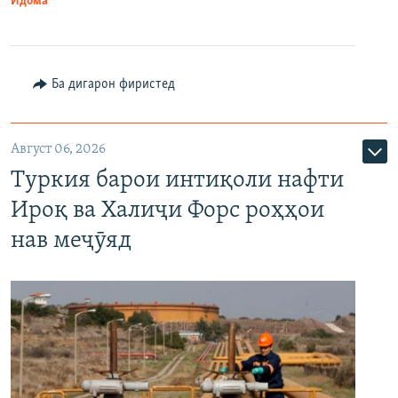
Идома
Ба дигарон фиристед
Август 06, 2026
Туркия барои интиқоли нафти
Ироқ ва Халиҷи Форс роҳҳои
нав меҷӯяд