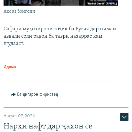
Акс аз бойгонӣ.
Сафари муҳоҷирони тоҷик ба Русия дар нимаи
аввали соли равон ба таври назаррас кам
шудааст.
Идома
Ба дигарон фиристед
Август 07, 2026
Нархи нафт дар ҷаҳон се