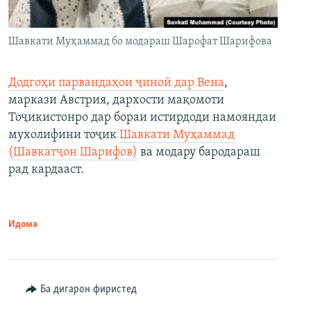
Шавкати Муҳаммад бо модараш Шарофат Шарифова
Додгоҳи парвандаҳои ҷиноӣ дар Вена
,
маркази Австрия, дархости мақомоти
Тоҷикистонро дар бораи истирдоди намояндаи
мухолифини тоҷик
Шавкати Муҳаммад
(Шавкатҷон Шарифов)
ва модару бародараш
рад кардааст.
Идома
Ба дигарон фиристед