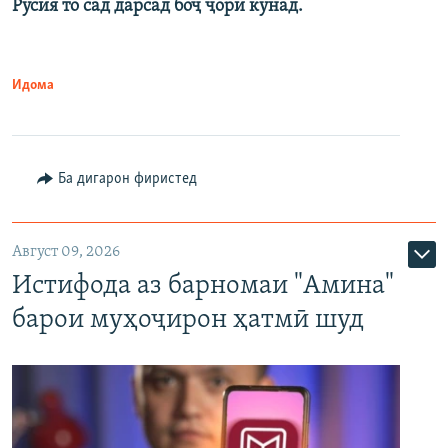
Русия то сад дарсад боҷ ҷорӣ кунад.
Идома
Ба дигарон фиристед
Август 09, 2026
Истифода аз барномаи "Амина"
барои муҳоҷирон ҳатмӣ шуд