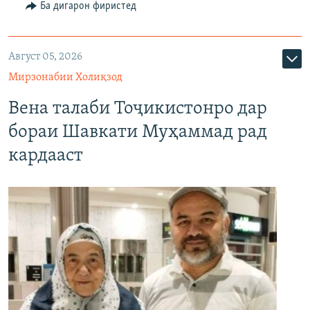
Ба дигарон фиристед
Август 05, 2026
Мирзонабии Холиқзод
Вена талаби Тоҷикистонро дар
бораи Шавкати Муҳаммад рад
кардааст