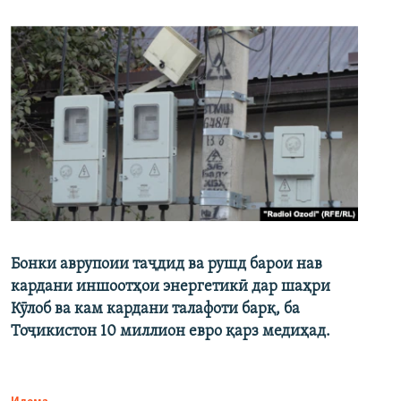
Бонки аврупоии таҷдид ва рушд барои нав
кардани иншоотҳои энергетикӣ дар шаҳри
Кӯлоб ва кам кардани талафоти барқ, ба
Тоҷикистон 10 миллион евро қарз медиҳад.