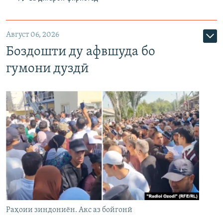
Август 06, 2026
Боздошти ду афвшуда бо
гумони дуздӣ
Раҳоии зиндониён. Акс аз бойгонӣ