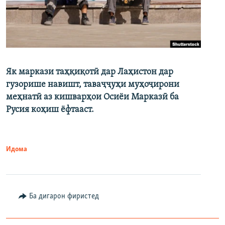
Як маркази таҳқиқотӣ дар Лаҳистон дар
гузорише навишт, таваҷҷуҳи муҳоҷирони
меҳнатӣ аз кишварҳои Осиёи Марказӣ ба
Русия коҳиш ёфтааст.
Идома
Ба дигарон фиристед