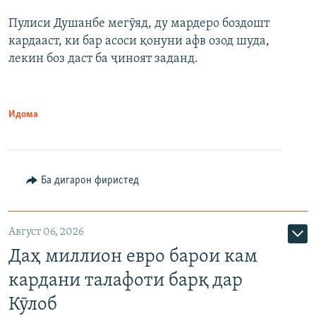
Пулиси Душанбе мегӯяд, ду мардеро боздошт
кардааст, ки бар асоси қонуни афв озод шуда,
лекин боз даст ба ҷиноят заданд.
Идома
Ба дигарон фиристед
Август 06, 2026
Даҳ миллион евро барои кам
кардани талафоти барқ дар
Кӯлоб