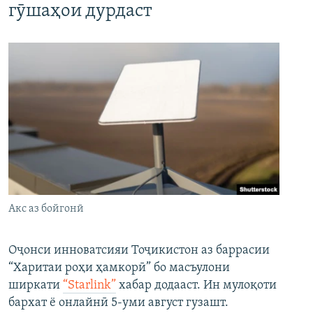
гӯшаҳои дурдаст
Акс аз бойгонӣ
Оҷонси инноватсияи Тоҷикистон аз баррасии
“Харитаи роҳи ҳамкорӣ” бо масъулони
ширкати
“Starlink”
хабар додааст. Ин мулоқоти
бархат ё онлайнӣ 5-уми август гузашт.