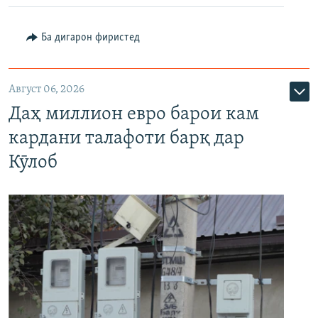
Ба дигарон фиристед
Август 06, 2026
Даҳ миллион евро барои кам
кардани талафоти барқ дар
Кӯлоб