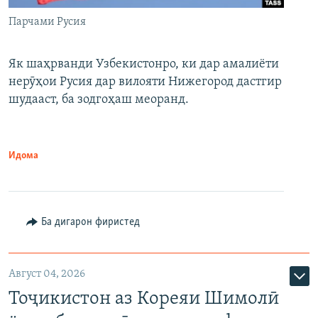
Парчами Русия
Як шаҳрванди Узбекистонро, ки дар амалиёти
нерӯҳои Русия дар вилояти Нижегород дастгир
шудааст, ба зодгоҳаш меоранд.
Идома
Ба дигарон фиристед
Август 04, 2026
Тоҷикистон аз Кореяи Шимолӣ