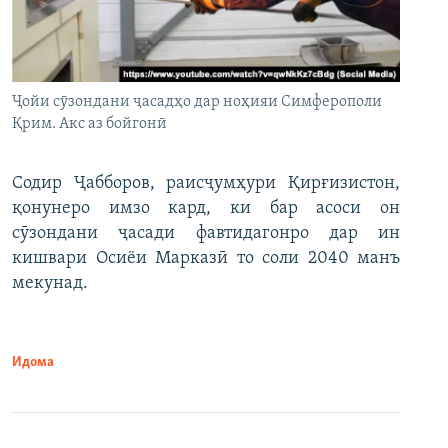
Ҷойи сӯзондани ҷасадҳо дар ноҳияи Симферополи
Қрим. Акс аз бойгонӣ
Содир Ҷабборов, раисҷумҳури Қирғизистон,
қонунеро имзо кард, ки бар асоси он
сӯзондани ҷасади фавтидагонро дар ин
кишвари Осиёи Марказӣ то соли 2040 манъ
мекунад.
Идома