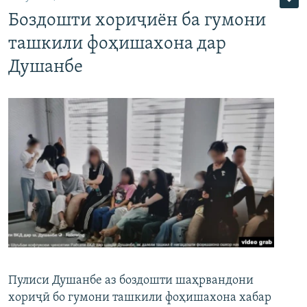
Боздошти хориҷиён ба гумони
ташкили фоҳишахона дар
Душанбе
Пулиси Душанбе аз боздошти шаҳрвандони
хориҷӣ бо гумони ташкили фоҳишахона хабар