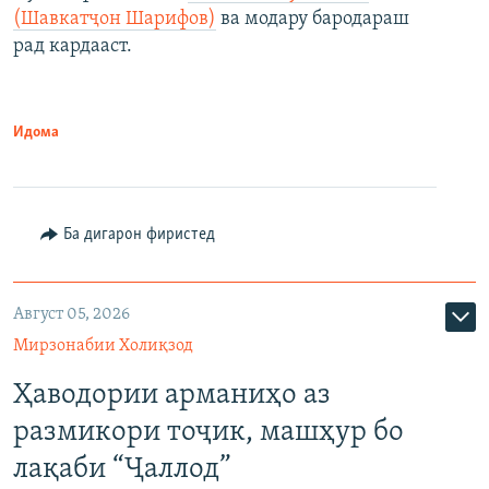
(Шавкатҷон Шарифов)
ва модару бародараш
рад кардааст.
Идома
Ба дигарон фиристед
Август 05, 2026
Мирзонабии Холиқзод
Ҳаводории арманиҳо аз
размикори тоҷик, машҳур бо
лақаби “Ҷаллод”