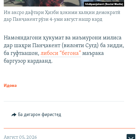
Ин аксро дафтари Ҳизби ҳокими халқии демократӣ
дар Панҷакент рӯзи 4-уми август нашр кард
Намояндагони ҳукумат ва маъмурони милиса
дар шаҳри Панҷакент (вилояти Суғд) ба зидди,
ба гуфтаашон,
либоси “бегона”
маърака
баргузор кардаанд.
Идома
Ба дигарон фиристед
Август 05, 2026