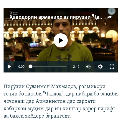
Ҳаводории арманиҳо аз пирӯзии "Ҷаллод"-и тоҷик
Феълан кор намекунад
Auto
0:00
2:49
240p
Пирӯзии Сулаймон Маҳмадов, размикори
360p
тоҷик бо лақаби "Ҷаллод", дар набард бо рақиби
480p
Auto
240p
360p
480p
чеченаш дар Арманистон дар сархати
720p
хабарҳои муҳим дар ин кишвар қарор гирифт
720p
1080p
ва баҳси зиёдеро барангехт.
1080p