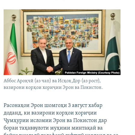
Аббос Ароқчӣ (аз чап) ва Исҳоқ Дор (аз рост),
вазирони корҳои хориҷии Эрон ва Покистон.
Расонаҳои Эрон шомгоҳи 3 август хабар
доданд, ки вазирони корҳои хориҷии
Ҷумҳурии исломии Эрон ва Покистон дар
бораи таҳаввулоти муҳими минтақаӣ ва