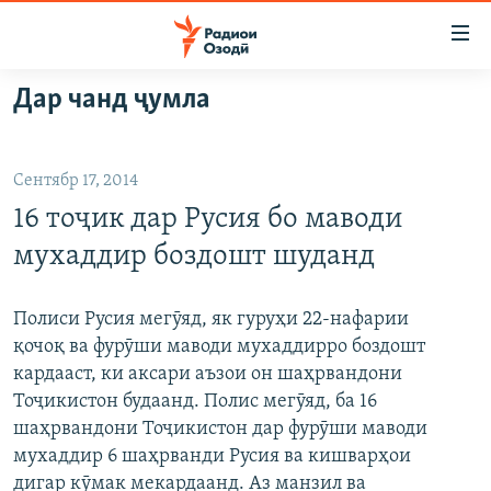
Пайвандҳои
дастрасӣ
Ҷаҳиш
Дар чанд ҷумла
ба
ГӮШАҲО
мояи
ГАПИ ОЗОД
СИЁСАТ
аслӣ
Сентябр 17, 2014
РӮЗГОРИ МУҲОҶИР
Ҷаҳиш
ИҚТИСОД
16 тоҷик дар Русия бо маводи
ба
САЛОМ, ХОҲАР
ҶОМЕА
феҳристи
мухаддир боздошт шуданд
ТАҲҚИҚОТ
ҚАЗИЯИ "КРОКУС"
аслӣ
Ҷаҳиш
ҶАНГ ДАР УКРАИНА
ОСИЁИ МАРКАЗӢ
Полиси Русия мегӯяд, як гуруҳи 22-нафарии
ба
қочоқ ва фурӯши маводи мухаддирро боздошт
НАЗАРИ МАРДУМ
ФАРҲАНГ
ҷустор
кардааст, ки аксари аъзои он шаҳрвандони
ЧАНДРАСОНАӢ
МЕҲМОНИ ОЗОДӢ
БЛОГИСТОН
Тоҷикистон будаанд. Полис мегӯяд, ба 16
шаҳрвандони Тоҷикистон дар фурӯши маводи
РӮЙХАТҲО
ВАРЗИШ
ОЗОДӢ ОНЛАЙН
ВИДЕО
мухаддир 6 шаҳрванди Русия ва кишварҳои
КИТОБҲОИ ОЗОДӢ
НИГОРИСТОН
дигар кӯмак мекардаанд. Аз манзил ва