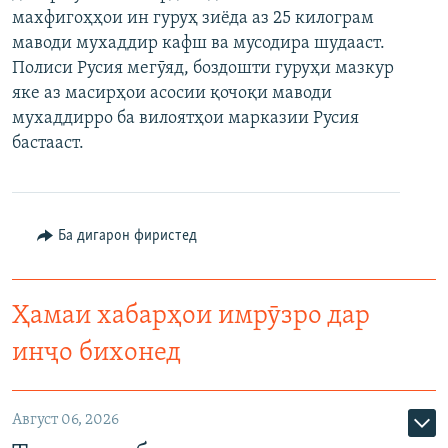
махфигоҳҳои ин гуруҳ зиёда аз 25 килограм
ГУЗОРИШҲОИ РАДИОӢ
Русский
маводи мухаддир кафш ва мусодира шудааст.
Полиси Русия мегӯяд, боздошти гуруҳи мазкур
ПАЙГИРӢ КУНЕД
яке аз масирҳои асосии қочоқи маводи
мухаддирро ба вилоятҳои марказии Русия
бастааст.
Ҳамаи сомонаҳои RFE/RL
Ба дигарон фиристед
Ҳамаи хабарҳои имрӯзро дар
инҷо бихонед
Август 06, 2026