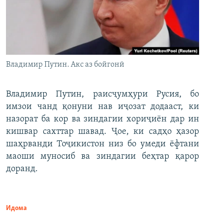
Владимир Путин. Акс аз бойгонӣ
Владимир Путин, раисҷумҳури Русия, бо
имзои чанд қонуни нав иҷозат додааст, ки
назорат ба кор ва зиндагии хориҷиён дар ин
кишвар сахттар шавад. Ҷое, ки садҳо ҳазор
шаҳрванди Тоҷикистон низ бо умеди ёфтани
маоши муносиб ва зиндагии беҳтар қарор
доранд.
Идома