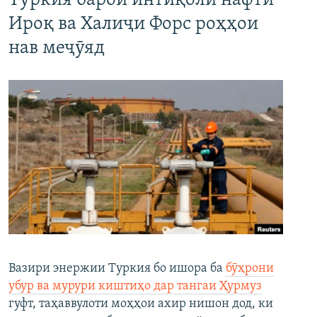
Туркия барои интиқоли нафти
Ироқ ва Халиҷи Форс роҳҳои
нав меҷӯяд
Вазири энержии Туркия бо ишора ба
бӯҳрони
убур ва мурури киштиҳо дар тангаи Ҳурмуз
гуфт, таҳаввулоти моҳҳои ахир нишон дод, ки