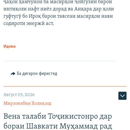
ҷаҳон ҳамчунон ба масирҳои ҷойгузин барои
интиқоли нафт ниёз дорад ва Анқара дар ҳоли
гуфтугӯ бо Ироқ барои тавсеаи масирҳои нави
содироти энержӣ аст.
Идома
Ба дигарон фиристед
Август 05, 2026
Мирзонабии Холиқзод
Вена талаби Тоҷикистонро дар
бораи Шавкати Муҳаммад рад