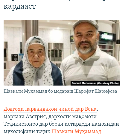
кардааст
Шавкати Муҳаммад бо модараш Шарофат Шарифова
Додгоҳи парвандаҳои ҷиноӣ дар Вена
,
маркази Австрия, дархости мақомоти
Тоҷикистонро дар бораи истирдоди намояндаи
мухолифини тоҷик
Шавкати Муҳаммад