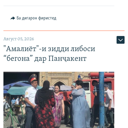
Ба дигарон фиристед
Август 05, 2026
"Амалиёт"-и зидди либоси
“бегона” дар Панҷакент