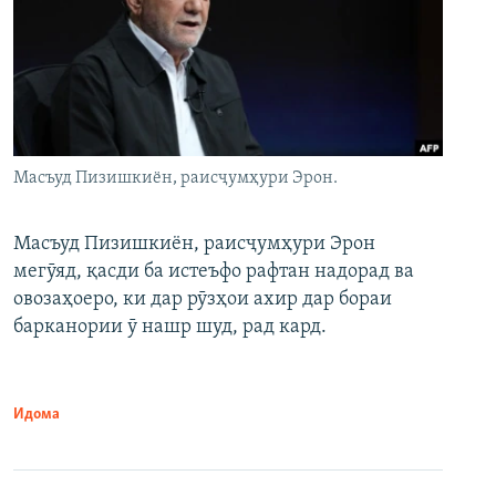
Масъуд Пизишкиён, раисҷумҳури Эрон.
Масъуд Пизишкиён, раисҷумҳури Эрон
мегӯяд, қасди ба истеъфо рафтан надорад ва
овозаҳоеро, ки дар рӯзҳои ахир дар бораи
барканории ӯ нашр шуд, рад кард.
Идома