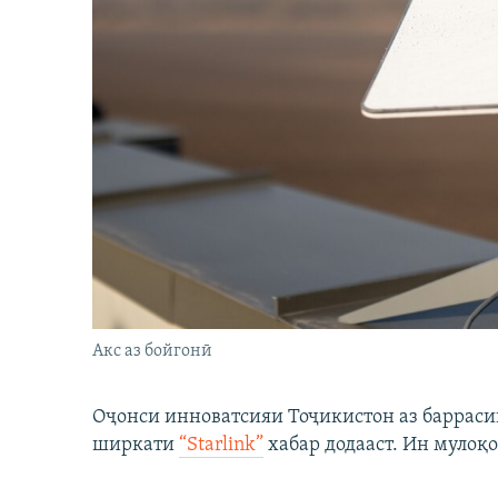
Акс аз бойгонӣ
Оҷонси инноватсияи Тоҷикистон аз барраси
ширкати
“Starlink”
хабар додааст. Ин мулоқо