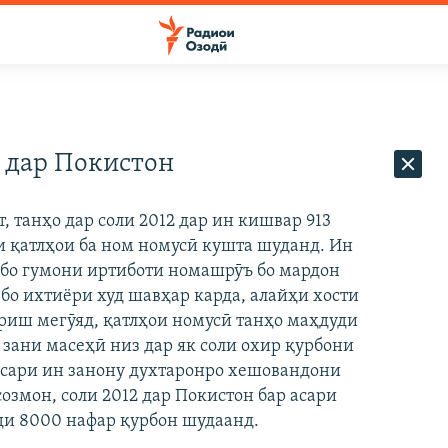
 дар Покистон
 танҳо дар соли 2012 дар ин кишвар 913
ри қатлҳои ба ном номусӣ кушта шуданд. Ин
р бо гумони иртиботи номашрӯъ бо мардон
и бо ихтиёри худ шавҳар карда, алайҳи хости
ориш мегӯяд, қатлҳои номусӣ танҳо маҳдуди
 зани масеҳӣ низ дар як соли охир қурбони
ксари ин занону духтаронро хешовандони
озмон, соли 2012 дар Покистон бар асари
ди 8000 нафар қурбон шудаанд.