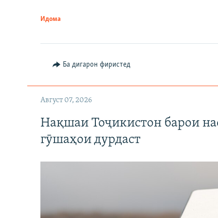
Идома
Ба дигарон фиристед
Август 07, 2026
Нақшаи Тоҷикистон барои нас
гӯшаҳои дурдаст