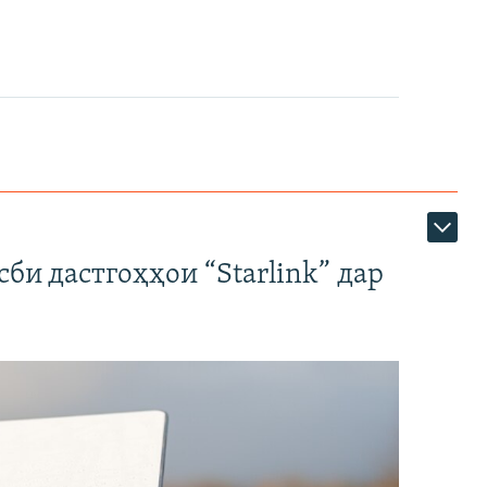
би дастгоҳҳои “Starlink” дар