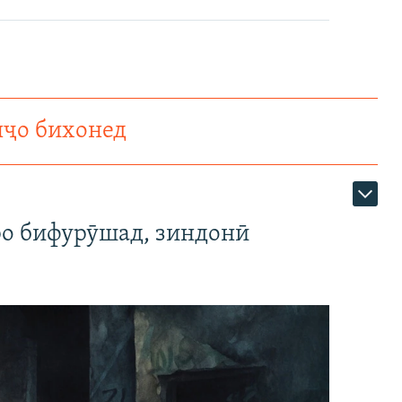
нҷо бихонед
ро бифурӯшад, зиндонӣ