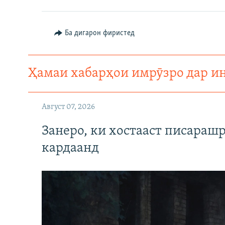
ГУЗОРИШҲОИ РАДИОӢ
Ба дигарон фиристед
Ҳамаи хабарҳои имрӯзро дар и
Август 07, 2026
Занеро, ки хостааст писараш
кардаанд