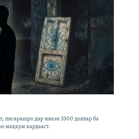
ст, писарашро дар ивази 3300 доллар ба
он маҳкум кардааст.