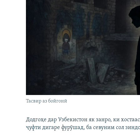
Тасвир аз бойгонӣ
Додгоҳе дар Узбекистон як занро, ки хостаа
ҷуфти дигаре фурӯшад, ба севуним сол зинд