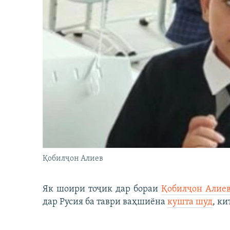
Қобилҷон Алиев
Як шоири тоҷик дар бораи
Қобилҷон Алие
дар Русия ба таври ваҳшиёна
кушта шуд
, ки