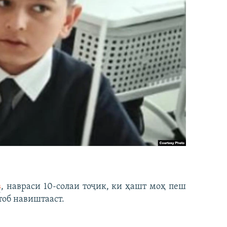
в
, навраси 10-солаи тоҷик, ки ҳашт моҳ пеш
тоб навиштааст.