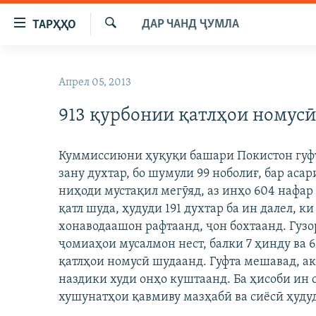
Пайвандҳои
ДАР ЧАНД ҶУМЛА
ТАРҲҲО
дастрасӣ
Ҷустуҷӯ
Ҷаҳиш
ГӮШАҲО
ба
Апрел 05, 2013
ГАПИ ОЗОД
СИЁСАТ
мояи
аслӣ
913 қурбонии қатлҳои номусӣ
РӮЗГОРИ МУҲОҶИР
ИҚТИСОД
Ҷаҳиш
САЛОМ, ХОҲАР
ҶОМЕА
ба
Куммиссиюни ҳуқуқи башари Покистон гуфт,
феҳристи
ТАҲҚИҚОТ
ҚАЗИЯИ "КРОКУС"
зану духтар, бо шумули 99 ноболиғ, бар аса
аслӣ
ҶАНГ ДАР УКРАИНА
ниҳоди мустақил мегӯяд, аз инҳо 604 нафа
ОСИЁИ МАРКАЗӢ
Ҷаҳиш
қатл шуда, ҳудуди 191 духтар ба ин далел, к
ба
НАЗАРИ МАРДУМ
ФАРҲАНГ
хонаводаашон рафтаанд, ҷон бохтаанд. Гуз
ҷустор
ЧАНДРАСОНАӢ
МЕҲМОНИ ОЗОДӢ
БЛОГИСТОН
ҷомиаҳои мусалмон нест, балки 7 ҳинду ва 6
қатлҳои номусӣ шудаанд. Гуфта мешавад, а
РӮЙХАТҲО
ВАРЗИШ
ОЗОДӢ ОНЛАЙН
ВИДЕО
наздики худи онҳо куштаанд. Ба ҳисоби ин с
КИТОБҲОИ ОЗОДӢ
НИГОРИСТОН
хушунатҳои қавмиву мазҳабӣ ва сиёсӣ ҳуду