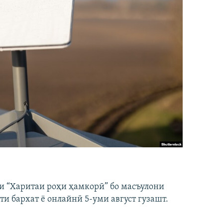
и “Харитаи роҳи ҳамкорӣ” бо масъулони
ти бархат ё онлайнӣ 5-уми август гузашт.