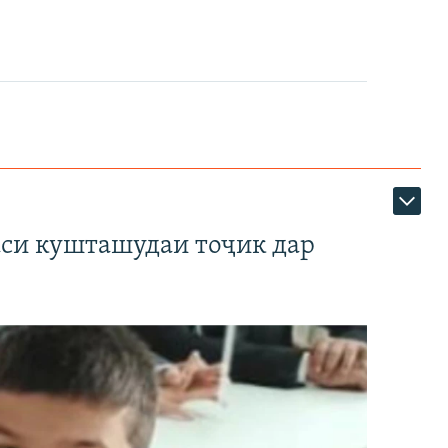
аси кушташудаи тоҷик дар