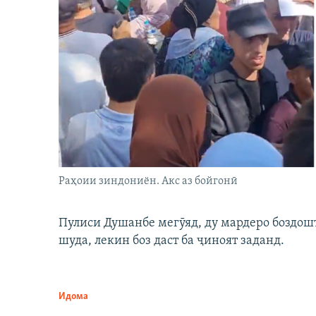
Раҳоии зиндониён. Акс аз бойгонӣ
Пулиси Душанбе мегӯяд, ду мардеро боздошт 
шуда, лекин боз даст ба ҷиноят заданд.
Идома