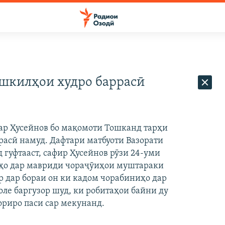
ушкилҳои худро баррасӣ
ар Ҳусейнов бо мақомоти Тошканд тарҳи
асӣ намуд. Дафтари матбуоти Вазорати
 гуфтааст, сафир Ҳусейнов рӯзи 24-уми
афҳо дар мавриди чораҷӯиҳои муштараки
р дар бораи он ки кадом чорабиниҳо дар
оле баргузор шуд, ки робитаҳои байни ду
ориро паси сар мекунанд.