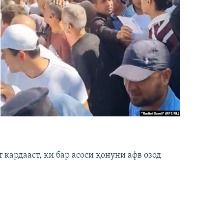
кардааст, ки бар асоси қонуни афв озод