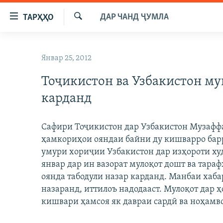
Пайвандҳои
ДАР ЧАНД ҶУМЛА
ТАРҲҲО
дастрасӣ
Ҷустуҷӯ
Ҷаҳиш
ГӮШАҲО
ба
Январ 25, 2012
ГАПИ ОЗОД
СИЁСАТ
мояи
аслӣ
Тоҷикистон ва Узбакистон м
РӮЗГОРИ МУҲОҶИР
ИҚТИСОД
Ҷаҳиш
карданд
САЛОМ, ХОҲАР
ҶОМЕА
ба
феҳристи
ТАҲҚИҚОТ
ҚАЗИЯИ "КРОКУС"
аслӣ
Сафири Тоҷикистон дар Узбакистон Музафф
ҶАНГ ДАР УКРАИНА
ОСИЁИ МАРКАЗӢ
Ҷаҳиш
ҳамкориҳои ояндаи байни ду кишварро барр
ба
умури хориҷии Узбакистон дар изҳороти худ
НАЗАРИ МАРДУМ
ФАРҲАНГ
ҷустор
январ дар ин вазорат мулоқот дошт ва тар
ЧАНДРАСОНАӢ
МЕҲМОНИ ОЗОДӢ
БЛОГИСТОН
оянда табодули назар карданд. Манбаи хаба
РӮЙХАТҲО
ВАРЗИШ
ОЗОДӢ ОНЛАЙН
ВИДЕО
назаранд, иттилоъ надодааст. Мулоқот дар ҳ
кишвари ҳамсоя як давраи сардӣ ва ноҳамв
КИТОБҲОИ ОЗОДӢ
НИГОРИСТОН