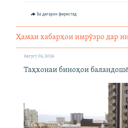
ГУЗОРИШҲОИ РАДИОӢ
Ба дигарон фиристед
Ҳамаи хабарҳои имрӯзро дар и
Август 06, 2026
Таҳхонаи биноҳои баландошё