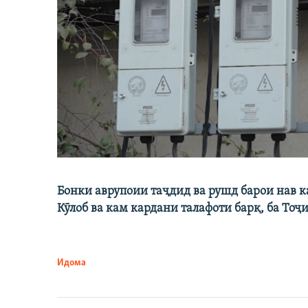
Бонки аврупоии таҷдид ва рушд барои нав 
Кӯлоб ва кам кардани талафоти барқ, ба Тоҷ
Идома