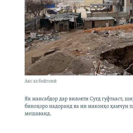
Акс аз бойгонӣ
Як мансабдор дар вилояти Суғд гуфтааст, 
биноҳоро надоранд ва ин маконҳо ҳамчун п
мешаванд.