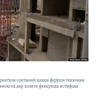
ширкатҳои сохтмонӣ ҳаққи фурӯши таҳхонаи
аноҳгоҳ дар ҳолати фавқулода истифода