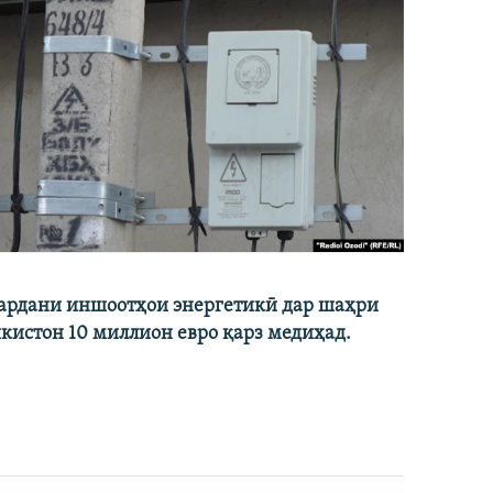
кардани иншоотҳои энергетикӣ дар шаҳри
икистон 10 миллион евро қарз медиҳад.