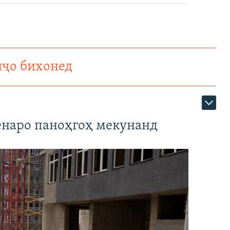
нҷо бихонед
наро паноҳгоҳ мекунанд