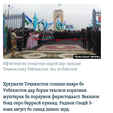
Ифтитоҳи як гузаргоҳи марзӣ дар сарҳади
Тоҷикистону Узбекистон. Акс аз бойгонӣ
Ҳукумати Тоҷикистон созиши навро бо
Узбекистон дар бораи таъсиси корхонаи
муштарак ба порлумон фиристодааст. Вакилон
бояд онро баррасӣ кунанд. Радиои Озодӣ 3-
юми август бо санад шинос шуд.