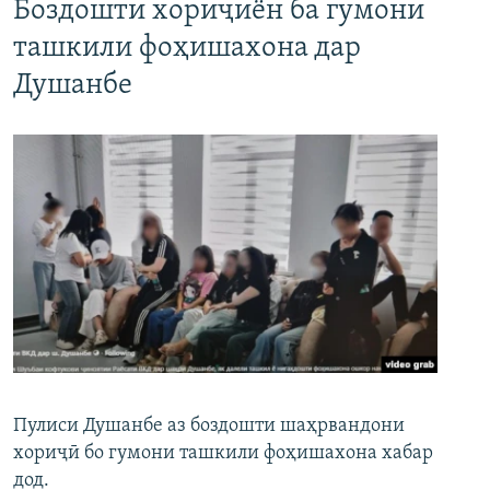
Боздошти хориҷиён ба гумони
ташкили фоҳишахона дар
Душанбе
Пулиси Душанбе аз боздошти шаҳрвандони
хориҷӣ бо гумони ташкили фоҳишахона хабар
дод.