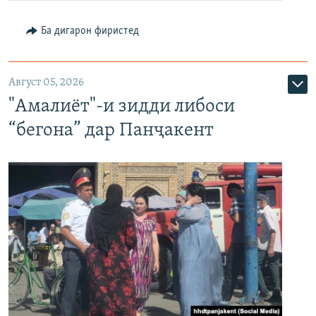
Ба дигарон фиристед
Август 05, 2026
"Амалиёт"-и зидди либоси
“бегона” дар Панҷакент