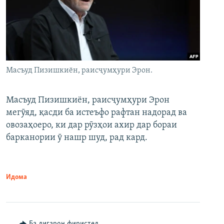
Масъуд Пизишкиён, раисҷумҳури Эрон.
Масъуд Пизишкиён, раисҷумҳури Эрон
мегӯяд, қасди ба истеъфо рафтан надорад ва
овозаҳоеро, ки дар рӯзҳои ахир дар бораи
барканории ӯ нашр шуд, рад кард.
Идома
Ба дигарон фиристед