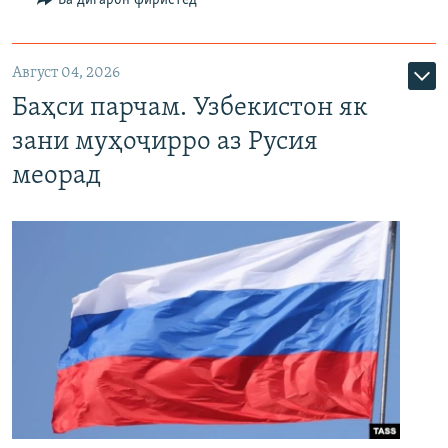
Август 04, 2026
Баҳси парчам. Узбекистон як
зани муҳоҷирро аз Русия
меорад