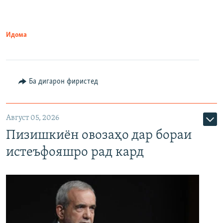
Идома
Ба дигарон фиристед
Август 05, 2026
Пизишкиён овозаҳо дар бораи
истеъфояшро рад кард