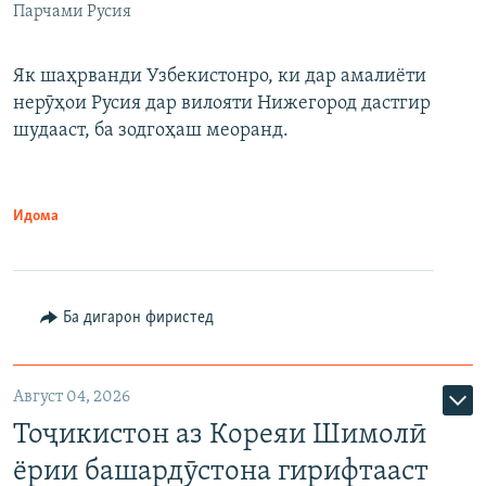
Парчами Русия
Як шаҳрванди Узбекистонро, ки дар амалиёти
нерӯҳои Русия дар вилояти Нижегород дастгир
шудааст, ба зодгоҳаш меоранд.
Идома
Ба дигарон фиристед
Август 04, 2026
Тоҷикистон аз Кореяи Шимолӣ
ёрии башардӯстона гирифтааст