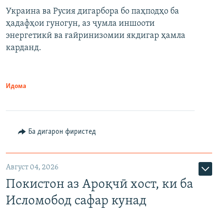
Украина ва Русия дигарбора бо паҳподҳо ба
ҳадафҳои гуногун, аз ҷумла иншооти
энергетикӣ ва ғайринизомии якдигар ҳамла
карданд.
Идома
Ба дигарон фиристед
Август 04, 2026
Покистон аз Ароқчӣ хост, ки ба
Исломобод сафар кунад