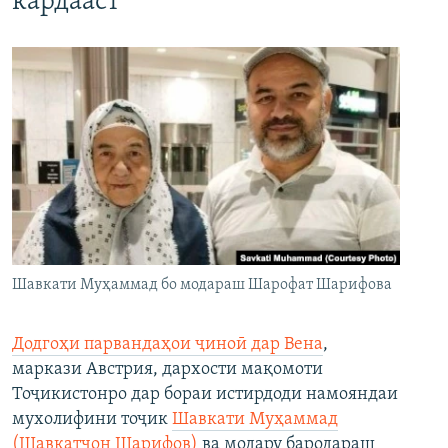
кардааст
Шавкати Муҳаммад бо модараш Шарофат Шарифова
Додгоҳи парвандаҳои ҷиноӣ дар Вена
,
маркази Австрия, дархости мақомоти
Тоҷикистонро дар бораи истирдоди намояндаи
мухолифини тоҷик
Шавкати Муҳаммад
(Шавкатҷон Шарифов)
ва модару бародараш