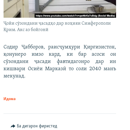
Ҷойи сӯзондани ҷасадҳо дар ноҳияи Симферополи
Қрим. Акс аз бойгонӣ
Содир Ҷабборов, раисҷумҳури Қирғизистон,
қонунеро имзо кард, ки бар асоси он
сӯзондани ҷасади фавтидагонро дар ин
кишвари Осиёи Марказӣ то соли 2040 манъ
мекунад.
Идома
Ба дигарон фиристед