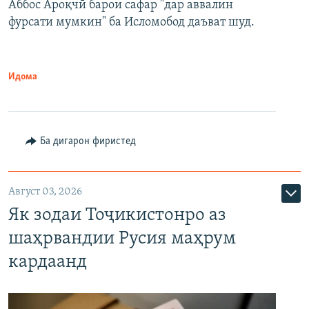
Аббос Ароқчӣ барои сафар "дар аввалин
фурсати мумкин" ба Исломобод даъват шуд.
Идома
Ба дигарон фиристед
Август 03, 2026
Як зодаи Тоҷикистонро аз
шаҳрвандии Русия маҳрум
кардаанд