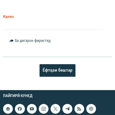
Идома
Ба дигарон фиристед
Ёфтҳои бештар
ПАЙГИРӢ КУНЕД