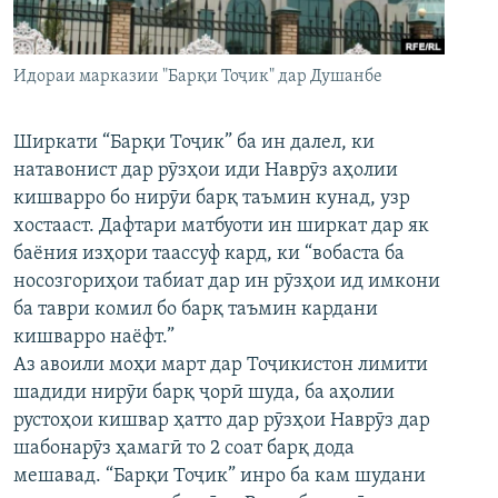
ГУЗОРИШҲОИ РАДИОӢ
Русский
Идораи марказии "Барқи Тоҷик" дар Душанбе
ПАЙГИРӢ КУНЕД
Ширкати “Барқи Тоҷик” ба ин далел, ки
натавонист дар рӯзҳои иди Наврӯз аҳолии
кишварро бо нирӯи барқ таъмин кунад, узр
хостааст. Дафтари матбуоти ин ширкат дар як
Ҳамаи сомонаҳои RFE/RL
баёния изҳори таассуф кард, ки “вобаста ба
носозгориҳои табиат дар ин рӯзҳои ид имкони
ба таври комил бо барқ таъмин кардани
кишварро наёфт.”
Аз авоили моҳи март дар Тоҷикистон лимити
шадиди нирӯи барқ ҷорӣ шуда, ба аҳолии
рустоҳои кишвар ҳатто дар рӯзҳои Наврӯз дар
шабонарӯз ҳамагӣ то 2 соат барқ дода
мешавад. “Барқи Тоҷик” инро ба кам шудани