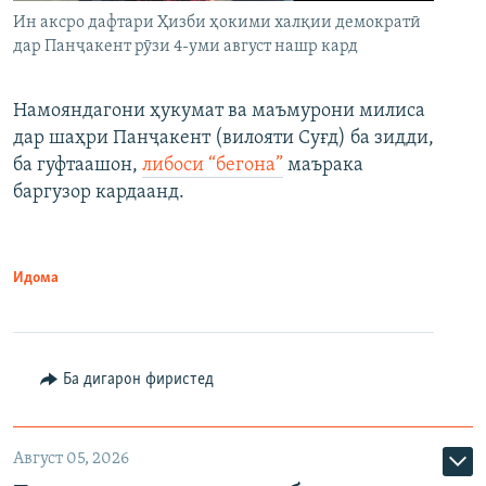
Ин аксро дафтари Ҳизби ҳокими халқии демократӣ
дар Панҷакент рӯзи 4-уми август нашр кард
Намояндагони ҳукумат ва маъмурони милиса
дар шаҳри Панҷакент (вилояти Суғд) ба зидди,
ба гуфтаашон,
либоси “бегона”
маърака
баргузор кардаанд.
Идома
Ба дигарон фиристед
Август 05, 2026