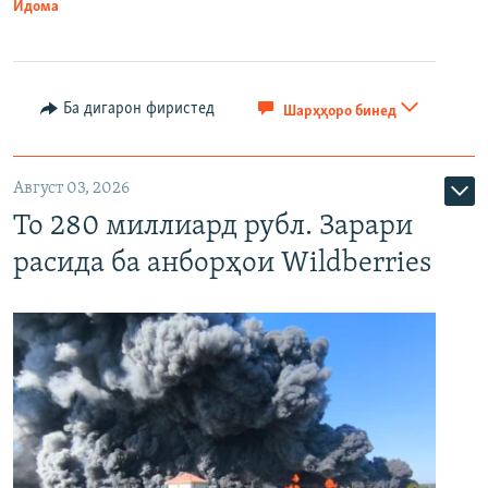
Идома
Ба дигарон фиристед
Шарҳҳоро бинед
Август 03, 2026
То 280 миллиард рубл. Зарари
расида ба анборҳои Wildberries