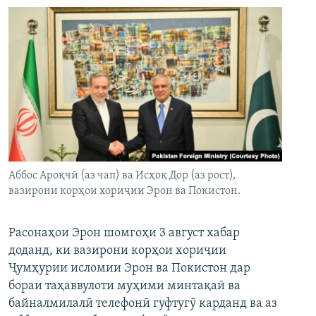
Аббос Ароқчӣ (аз чап) ва Исҳоқ Дор (аз рост),
вазирони корҳои хориҷии Эрон ва Покистон.
Расонаҳои Эрон шомгоҳи 3 август хабар
доданд, ки вазирони корҳои хориҷии
Ҷумҳурии исломии Эрон ва Покистон дар
бораи таҳаввулоти муҳими минтақаӣ ва
байналмилалӣ телефонӣ гуфтугӯ карданд ва аз