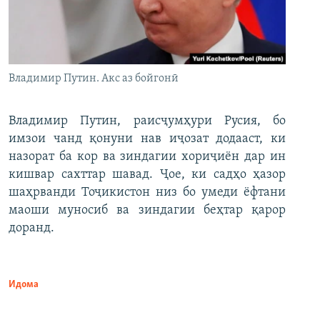
Владимир Путин. Акс аз бойгонӣ
Владимир Путин, раисҷумҳури Русия, бо
имзои чанд қонуни нав иҷозат додааст, ки
назорат ба кор ва зиндагии хориҷиён дар ин
кишвар сахттар шавад. Ҷое, ки садҳо ҳазор
шаҳрванди Тоҷикистон низ бо умеди ёфтани
маоши муносиб ва зиндагии беҳтар қарор
доранд.
Идома