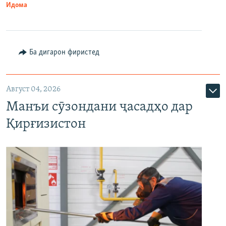
Идома
Ба дигарон фиристед
Август 04, 2026
Манъи сӯзондани ҷасадҳо дар
Қирғизистон