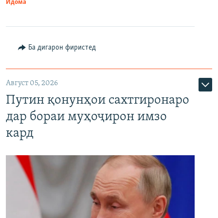
Идома
Ба дигарон фиристед
Август 05, 2026
Путин қонунҳои сахтгиронаро
дар бораи муҳоҷирон имзо
кард