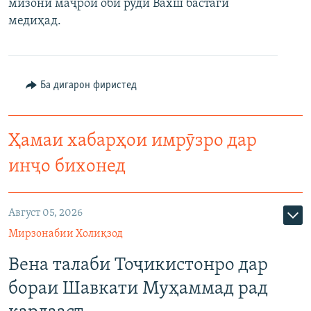
мизони маҷрои оби рӯди Вахш бастагӣ
медиҳад.
Ба дигарон фиристед
Ҳамаи хабарҳои имрӯзро дар
инҷо бихонед
Август 05, 2026
Мирзонабии Холиқзод
Вена талаби Тоҷикистонро дар
бораи Шавкати Муҳаммад рад