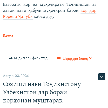
Вазорати кор ва муҳоҷирати Тоҷикистон аз
даври нави қабули муҳоҷирон барои
кор дар
Кореяи Ҷанубӣ
хабар дод.
Идома
Ба дигарон фиристед
Шарҳҳоро бинед
Август 03, 2026
Созиши нави Тоҷикистону
Узбекистон дар бораи
корхонаи муштарак