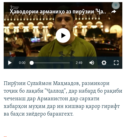
Ҳаводории арманиҳо аз пирӯзии "Ҷаллод"-и тоҷик
Феълан кор намекунад
Auto
0:00
2:49
240p
Пирӯзии Сулаймон Маҳмадов, размикори
360p
тоҷик бо лақаби "Ҷаллод", дар набард бо рақиби
480p
Auto
240p
360p
480p
чеченаш дар Арманистон дар сархати
720p
хабарҳои муҳим дар ин кишвар қарор гирифт
720p
1080p
ва баҳси зиёдеро барангехт.
1080p