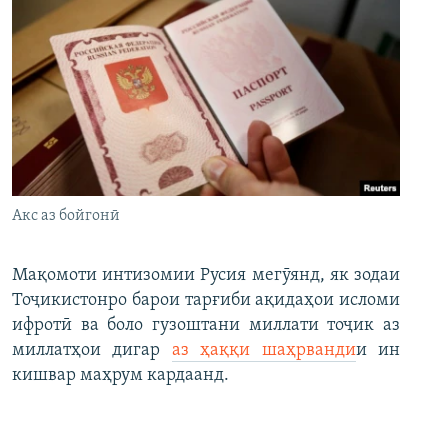
Акс аз бойгонӣ
Мақомоти интизомии Русия мегӯянд, як зодаи
Тоҷикистонро барои тарғиби ақидаҳои исломи
ифротӣ ва боло гузоштани миллати тоҷик аз
миллатҳои дигар
аз ҳаққи шаҳрванди
и ин
кишвар маҳрум кардаанд.