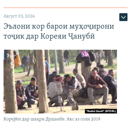
Август 03, 2026
Эълони кор барои муҳоҷирони
тоҷик дар Кореяи Ҷанубӣ
Корҷӯён дар шаҳри Душанбе. Акс аз соли 2019