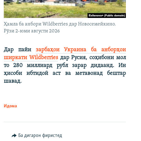
Ҳамла ба анбори Wildberries дар Новосемейкино.
Рӯзи 2-юми августи 2026
Дар пайи
зарбаҳои Украина ба анборҳои
ширкати Wildberries
дар Русия, соҳибони мол
то 280 миллиард рубл зарар дидаанд. Ин
ҳисоби ибтидоӣ аст ва метавонад бештар
шавад.
Идома
Ба дигарон фиристед