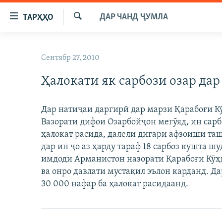
Пайвандҳои
ДАР ЧАНД ҶУМЛА
ТАРҲҲО
дастрасӣ
Ҷустуҷӯ
Ҷаҳиш
ГӮШАҲО
ба
Сентябр 27, 2010
ГАПИ ОЗОД
СИЁСАТ
мояи
аслӣ
Ҳалокати як сарбози озар да
РӮЗГОРИ МУҲОҶИР
ИҚТИСОД
Ҷаҳиш
САЛОМ, ХОҲАР
ҶОМЕА
ба
Дар натиҷаи даргирӣ дар марзи Қарабоғи Кӯ
феҳристи
ТАҲҚИҚОТ
ҚАЗИЯИ "КРОКУС"
Вазорати дифои Озарбойҷон мегӯяд, ин сарб
аслӣ
ҶАНГ ДАР УКРАИНА
ҳалокат расида, далели дигари афзоиши таш
ОСИЁИ МАРКАЗӢ
Ҷаҳиш
дар ин ҷо аз ҳарду тараф 18 сарбоз кушта 
ба
НАЗАРИ МАРДУМ
ФАРҲАНГ
имдоди Арманистон назорати Қарабоғи Кӯҳир
ҷустор
ЧАНДРАСОНАӢ
МЕҲМОНИ ОЗОДӢ
БЛОГИСТОН
ва онро давлати мустақил эълон карданд. Да
30 000 нафар ба ҳалокат расидаанд.
РӮЙХАТҲО
ВАРЗИШ
ОЗОДӢ ОНЛАЙН
ВИДЕО
КИТОБҲОИ ОЗОДӢ
НИГОРИСТОН