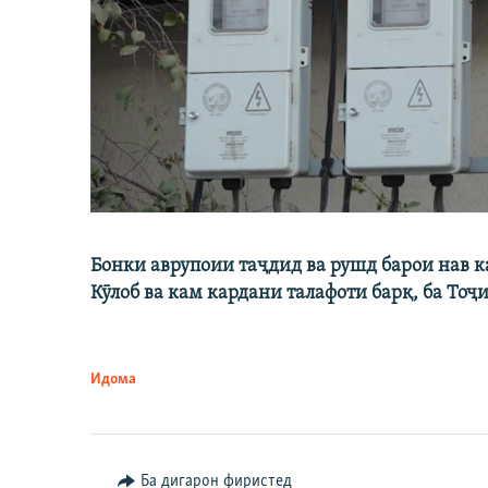
Бонки аврупоии таҷдид ва рушд барои нав 
Кӯлоб ва кам кардани талафоти барқ, ба Тоҷ
Идома
Ба дигарон фиристед