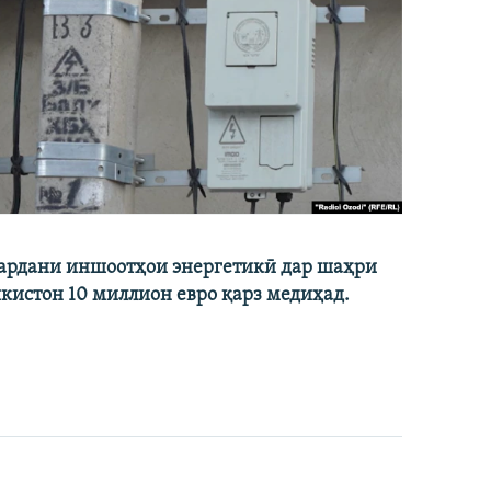
кардани иншоотҳои энергетикӣ дар шаҳри
икистон 10 миллион евро қарз медиҳад.