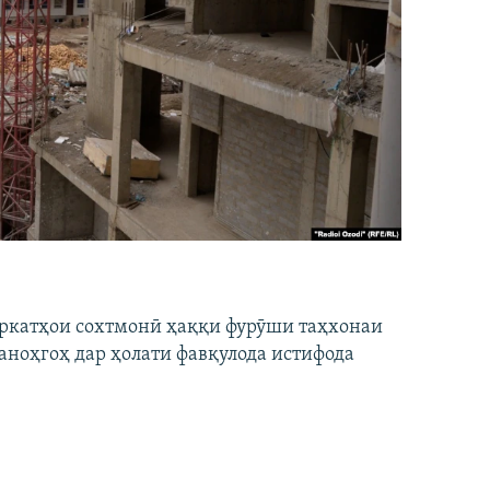
ширкатҳои сохтмонӣ ҳаққи фурӯши таҳхонаи
аноҳгоҳ дар ҳолати фавқулода истифода