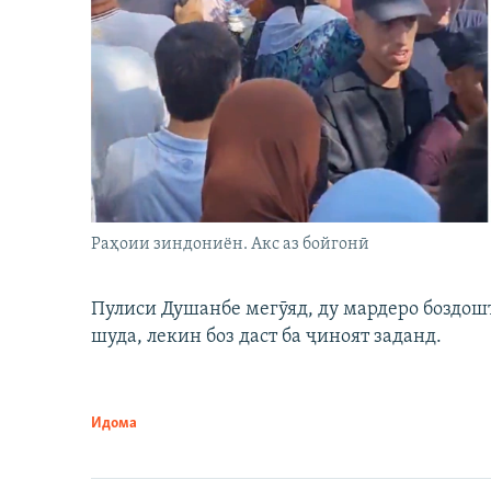
Раҳоии зиндониён. Акс аз бойгонӣ
Пулиси Душанбе мегӯяд, ду мардеро боздошт 
шуда, лекин боз даст ба ҷиноят заданд.
Идома