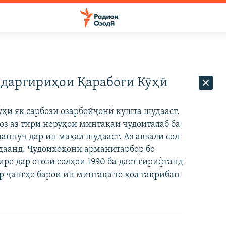
р даргириҳои Қарабоғи Кӯҳӣ
ҳӣ як сарбози озарбойҷонӣ кушта шудааст.
оз аз тири нерӯҳои минтақаи ҷудоиталаб ба
аннуҷ дар ин маҳал шудааст. Аз аввали сол
шудаанд. Ҷудоихоҳони арманитарбор бо
о дар оғози солҳои 1990 ба даст гирифтанд
р ҷангҳо барои ин минтақа то ҳол тақрибан