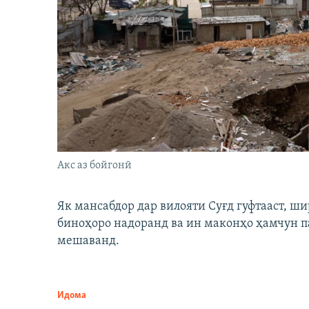
Акс аз бойгонӣ
Як мансабдор дар вилояти Суғд гуфтааст, 
биноҳоро надоранд ва ин маконҳо ҳамчун п
мешаванд.
Идома