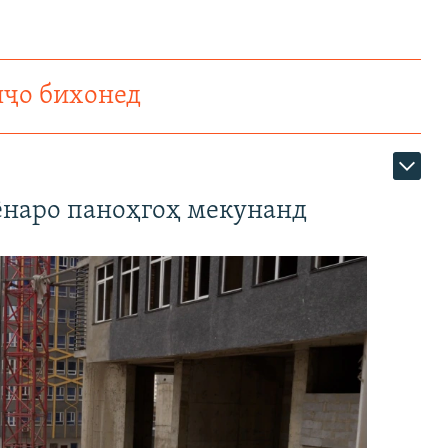
нҷо бихонед
наро паноҳгоҳ мекунанд