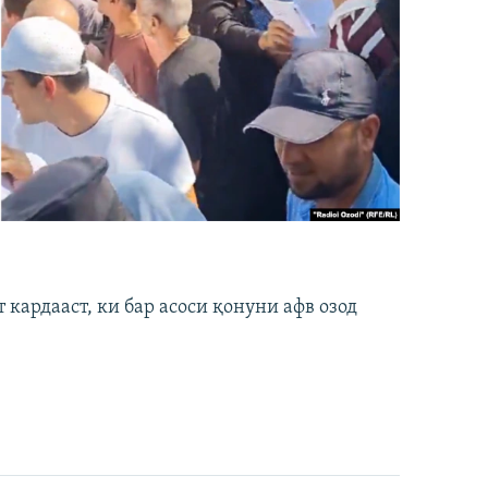
кардааст, ки бар асоси қонуни афв озод