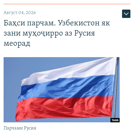
Август 04, 2026
Баҳси парчам. Узбекистон як
зани муҳоҷирро аз Русия
меорад
Парчами Русия