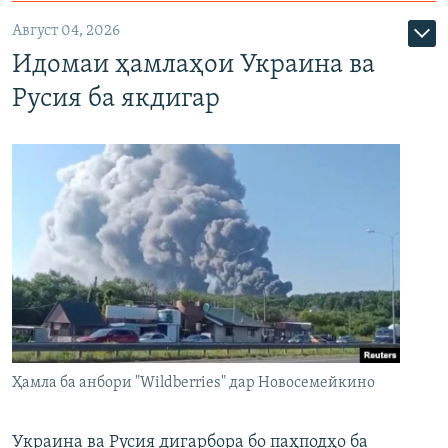
Август 04, 2026
Идомаи ҳамлаҳои Украина ва
Русия ба якдигар
Ҳамла ба анбори "Wildberries" дар Новосемейкино
Украина ва Русия дигарбора бо паҳподҳо ба