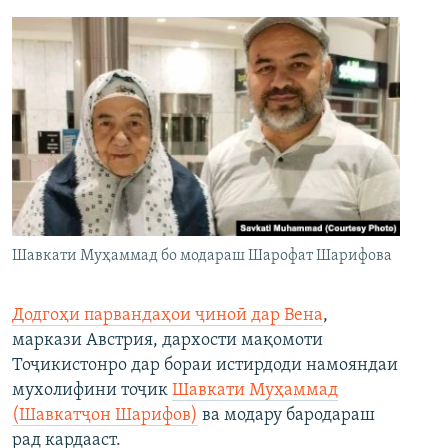
Шавкати Муҳаммад бо модараш Шарофат Шарифова
Додгоҳи парвандаҳои ҷиноӣ дар Вена
,
маркази Австрия, дархости мақомоти
Тоҷикистонро дар бораи истирдоди намояндаи
мухолифини тоҷик
Шавкати Муҳаммад
(Шавкатҷон Шарифов)
ва модару бародараш
рад кардааст.