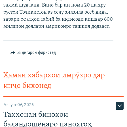
захмӣ шудаанд. Бино бар ин нома 20 шаҳру
ГУЗОРИШҲОИ РАДИОӢ
Русский
рустои Тоҷикистон аз селу зилзила осеб дида,
зарари офатҳои табиӣ ба иқтисоди кишвар 600
ПАЙГИРӢ КУНЕД
миллион доллари амрикоиро ташкил додааст.
Ба дигарон фиристед
Ҳамаи сомонаҳои RFE/RL
Ҳамаи хабарҳои имрӯзро дар
инҷо бихонед
Август 06, 2026
Таҳхонаи биноҳои
баландошёнаро паноҳгоҳ