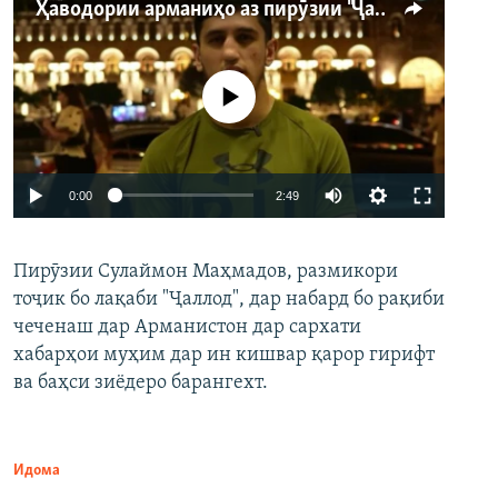
Ҳаводории арманиҳо аз пирӯзии "Ҷаллод"-и тоҷик
Феълан кор намекунад
Auto
0:00
2:49
240p
Пирӯзии Сулаймон Маҳмадов, размикори
360p
тоҷик бо лақаби "Ҷаллод", дар набард бо рақиби
480p
Auto
240p
360p
480p
чеченаш дар Арманистон дар сархати
720p
хабарҳои муҳим дар ин кишвар қарор гирифт
720p
1080p
ва баҳси зиёдеро барангехт.
1080p
Идома