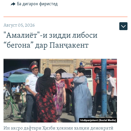
Ба дигарон фиристед
Август 05, 2026
"Амалиёт"-и зидди либоси
“бегона” дар Панҷакент
Ин аксро дафтари Ҳизби ҳокими халқии демократӣ