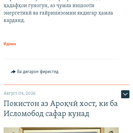
ҳадафҳои гуногун, аз ҷумла иншооти
энергетикӣ ва ғайринизомии якдигар ҳамла
карданд.
Идома
Ба дигарон фиристед
Август 04, 2026
Покистон аз Ароқчӣ хост, ки ба
Исломобод сафар кунад