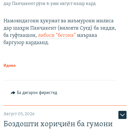
дар Панҷакент рӯзи 4-уми август нашр кард
Намояндагони ҳукумат ва маъмурони милиса
дар шаҳри Панҷакент (вилояти Суғд) ба зидди,
ба гуфтаашон,
либоси “бегона”
маърака
баргузор кардаанд.
Идома
Ба дигарон фиристед
Август 05, 2026
Боздошти хориҷиён ба гумони