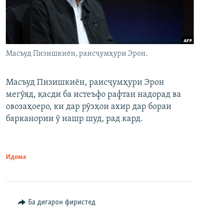
Масъуд Пизишкиён, раисҷумҳури Эрон.
Масъуд Пизишкиён, раисҷумҳури Эрон
мегӯяд, қасди ба истеъфо рафтан надорад ва
овозаҳоеро, ки дар рӯзҳои ахир дар бораи
барканории ӯ нашр шуд, рад кард.
Идома
Ба дигарон фиристед