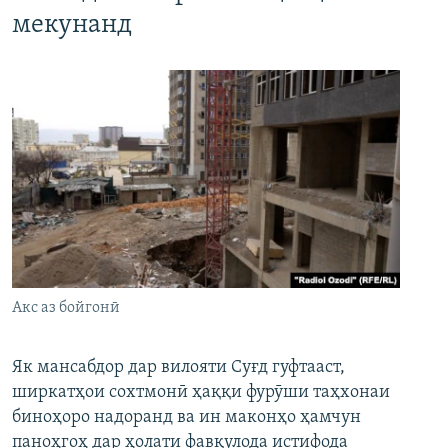
мекунанд
Акс аз бойгонӣ
Як мансабдор дар вилояти Суғд гуфтааст,
ширкатҳои сохтмонӣ ҳаққи фурӯши таҳхонаи
биноҳоро надоранд ва ин маконҳо ҳамчун
паноҳгоҳ дар ҳолати фавқулода истифода