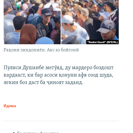
Раҳоии зиндониён. Акс аз бойгонӣ
Пулиси Душанбе мегӯяд, ду мардеро боздошт
кардааст, ки бар асоси қонуни афв озод шуда,
лекин боз даст ба ҷиноят заданд.
Идома