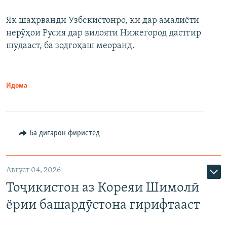
Як шаҳрванди Узбекистонро, ки дар амалиёти
нерӯҳои Русия дар вилояти Нижегород дастгир
шудааст, ба зодгоҳаш меоранд.
Идома
Ба дигарон фиристед
Август 04, 2026
Тоҷикистон аз Кореяи Шимолӣ
ёрии башардӯстона гирифтааст