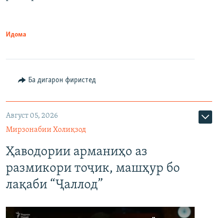
Идома
Ба дигарон фиристед
Август 05, 2026
Мирзонабии Холиқзод
Ҳаводории арманиҳо аз
размикори тоҷик, машҳур бо
лақаби “Ҷаллод”