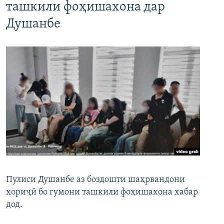
ташкили фоҳишахона дар
Душанбе
Пулиси Душанбе аз боздошти шаҳрвандони
хориҷӣ бо гумони ташкили фоҳишахона хабар
дод.