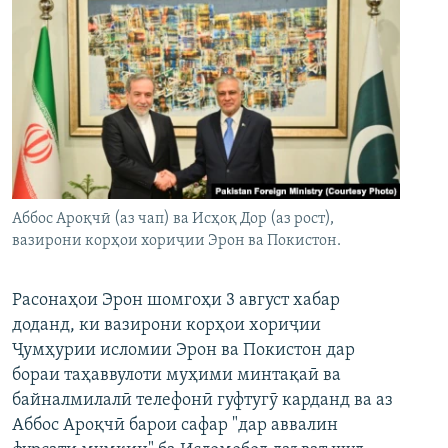
Аббос Ароқчӣ (аз чап) ва Исҳоқ Дор (аз рост),
вазирони корҳои хориҷии Эрон ва Покистон.
Расонаҳои Эрон шомгоҳи 3 август хабар
доданд, ки вазирони корҳои хориҷии
Ҷумҳурии исломии Эрон ва Покистон дар
бораи таҳаввулоти муҳими минтақаӣ ва
байналмилалӣ телефонӣ гуфтугӯ карданд ва аз
Аббос Ароқчӣ барои сафар "дар аввалин