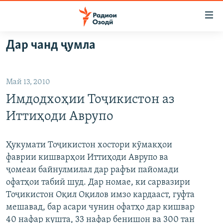
Пайвандҳои
дастрасӣ
Ҷаҳиш
Дар чанд ҷумла
ба
ГӮШАҲО
мояи
ГАПИ ОЗОД
СИЁСАТ
аслӣ
Май 13, 2010
РӮЗГОРИ МУҲОҶИР
Ҷаҳиш
ИҚТИСОД
Имдодхоҳии Тоҷикистон аз
ба
САЛОМ, ХОҲАР
ҶОМЕА
феҳристи
Иттиҳоди Аврупо
ТАҲҚИҚОТ
ҚАЗИЯИ "КРОКУС"
аслӣ
Ҷаҳиш
ҶАНГ ДАР УКРАИНА
ОСИЁИ МАРКАЗӢ
Ҳукумати Тоҷикистон хостори кӯмакҳои
ба
фаврии кишварҳои Иттиҳоди Аврупо ва
НАЗАРИ МАРДУМ
ФАРҲАНГ
ҷустор
ҷомеаи байнулмилал дар рафъи пайомади
ЧАНДРАСОНАӢ
МЕҲМОНИ ОЗОДӢ
БЛОГИСТОН
офатҳои табиӣ шуд. Дар номае, ки сарвазири
Тоҷикистон Оқил Оқилов имзо кардааст, гуфта
РӮЙХАТҲО
ВАРЗИШ
ОЗОДӢ ОНЛАЙН
ВИДЕО
мешавад, бар асари чунин офатҳо дар кишвар
КИТОБҲОИ ОЗОДӢ
НИГОРИСТОН
40 нафар кушта, 33 нафар бенишон ва 300 тан