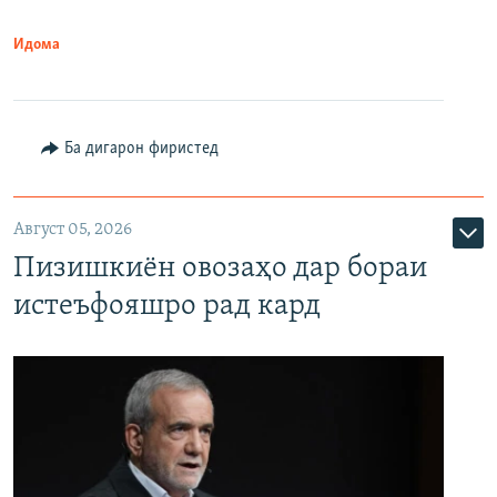
Идома
Ба дигарон фиристед
Август 05, 2026
Пизишкиён овозаҳо дар бораи
истеъфояшро рад кард