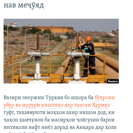
нав меҷӯяд
Вазири энержии Туркия бо ишора ба
бӯҳрони
убур ва мурури киштиҳо дар тангаи Ҳурмуз
гуфт, таҳаввулоти моҳҳои ахир нишон дод, ки
ҷаҳон ҳамчунон ба масирҳои ҷойгузин барои
интиқоли нафт ниёз дорад ва Анқара дар ҳоли