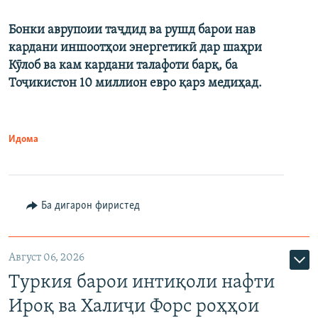
Бонки аврупоии таҷдид ва рушд барои нав
кардани иншоотҳои энергетикӣ дар шаҳри
Кӯлоб ва кам кардани талафоти барқ, ба
Тоҷикистон 10 миллион евро қарз медиҳад.
Идома
Ба дигарон фиристед
Август 06, 2026
Туркия барои интиқоли нафти
Ироқ ва Халиҷи Форс роҳҳои