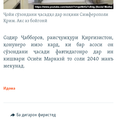
Ҷойи сӯзондани ҷасадҳо дар ноҳияи Симферополи
Қрим. Акс аз бойгонӣ
Содир Ҷабборов, раисҷумҳури Қирғизистон,
қонунеро имзо кард, ки бар асоси он
сӯзондани ҷасади фавтидагонро дар ин
кишвари Осиёи Марказӣ то соли 2040 манъ
мекунад.
Идома
Ба дигарон фиристед