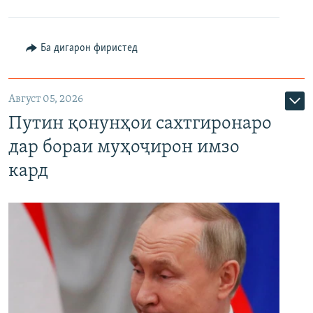
Ба дигарон фиристед
Август 05, 2026
Путин қонунҳои сахтгиронаро
дар бораи муҳоҷирон имзо
кард