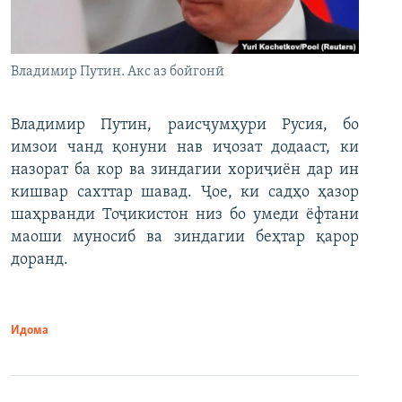
Владимир Путин. Акс аз бойгонӣ
Владимир Путин, раисҷумҳури Русия, бо
имзои чанд қонуни нав иҷозат додааст, ки
назорат ба кор ва зиндагии хориҷиён дар ин
кишвар сахттар шавад. Ҷое, ки садҳо ҳазор
шаҳрванди Тоҷикистон низ бо умеди ёфтани
маоши муносиб ва зиндагии беҳтар қарор
доранд.
Идома