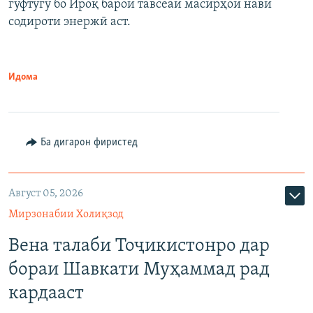
гуфтугӯ бо Ироқ барои тавсеаи масирҳои нави
содироти энержӣ аст.
Идома
Ба дигарон фиристед
Август 05, 2026
Мирзонабии Холиқзод
Вена талаби Тоҷикистонро дар
бораи Шавкати Муҳаммад рад
кардааст