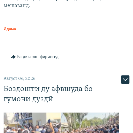
мешаванд.
Идома
Ба дигарон фиристед
Август 06, 2026
Боздошти ду афвшуда бо
гумони дуздӣ