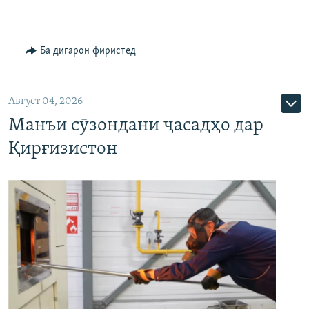
Ба дигарон фиристед
Август 04, 2026
Манъи сӯзондани ҷасадҳо дар
Қирғизистон