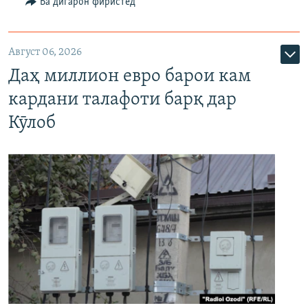
Ба дигарон фиристед
Август 06, 2026
Даҳ миллион евро барои кам
кардани талафоти барқ дар
Кӯлоб