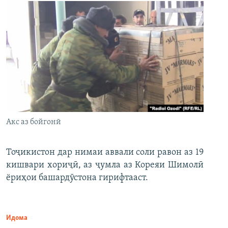
Акс аз бойгонӣ
Тоҷикистон дар нимаи аввали соли равон аз 19
кишвари хориҷӣ, аз ҷумла аз Кореяи Шимолӣ
ёриҳои башардӯстона гирифтааст.
Идома