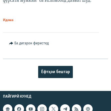
фурсати мумкин" ба Исломобод даъват шуд.
Идома
Ба дигарон фиристед
Ёфтҳои бештар
ПАЙГИРӢ КУНЕД