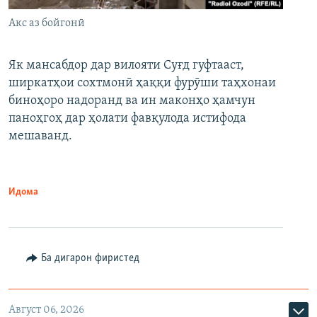
Акс аз бойгонӣ
Як мансабдор дар вилояти Суғд гуфтааст,
ширкатҳои сохтмонӣ ҳаққи фурӯши таҳхонаи
биноҳоро надоранд ва ин маконҳо ҳамчун
паноҳгоҳ дар ҳолати фавқулода истифода
мешаванд.
Идома
Ба дигарон фиристед
Август 06, 2026