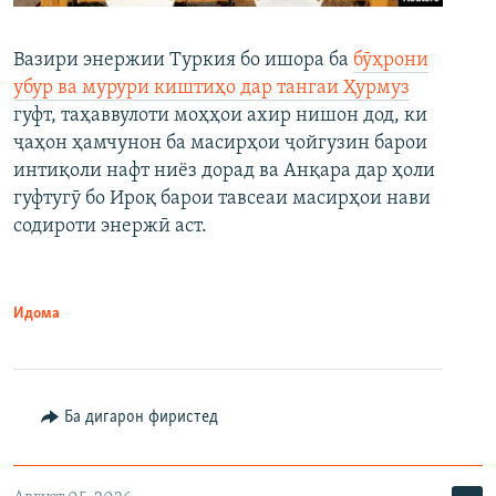
Вазири энержии Туркия бо ишора ба
бӯҳрони
убур ва мурури киштиҳо дар тангаи Ҳурмуз
гуфт, таҳаввулоти моҳҳои ахир нишон дод, ки
ҷаҳон ҳамчунон ба масирҳои ҷойгузин барои
интиқоли нафт ниёз дорад ва Анқара дар ҳоли
гуфтугӯ бо Ироқ барои тавсеаи масирҳои нави
содироти энержӣ аст.
Идома
Ба дигарон фиристед