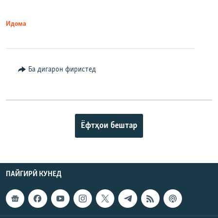
Идома
Ба дигарон фиристед
Ёфтҳои бештар
ПАЙГИРӢ КУНЕД