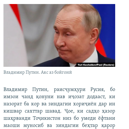
Владимир Путин. Акс аз бойгонӣ
Владимир Путин, раисҷумҳури Русия, бо
имзои чанд қонуни нав иҷозат додааст, ки
назорат ба кор ва зиндагии хориҷиён дар ин
кишвар сахттар шавад. Ҷое, ки садҳо ҳазор
шаҳрванди Тоҷикистон низ бо умеди ёфтани
маоши муносиб ва зиндагии беҳтар қарор