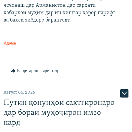
480p
Auto
240p
360p
480p
чеченаш дар Арманистон дар сархати
720p
хабарҳои муҳим дар ин кишвар қарор гирифт
720p
1080p
ва баҳси зиёдеро барангехт.
1080p
Идома
Ба дигарон фиристед
Август 05, 2026
Путин қонунҳои сахтгиронаро
дар бораи муҳоҷирон имзо
кард