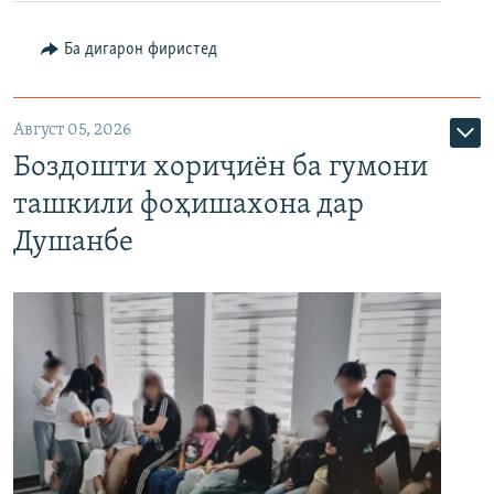
Ба дигарон фиристед
Август 05, 2026
Боздошти хориҷиён ба гумони
ташкили фоҳишахона дар
Душанбе