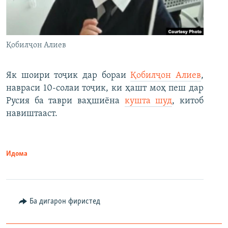
Қобилҷон Алиев
Як шоири тоҷик дар бораи
Қобилҷон Алиев
,
навраси 10-солаи тоҷик, ки ҳашт моҳ пеш дар
Русия ба таври ваҳшиёна
кушта шуд
, китоб
навиштааст.
Идома
Ба дигарон фиристед