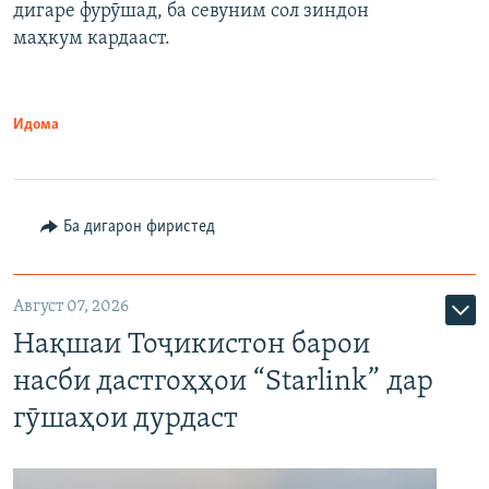
дигаре фурӯшад, ба севуним сол зиндон
маҳкум кардааст.
Идома
Ба дигарон фиристед
Август 07, 2026
Нақшаи Тоҷикистон барои
насби дастгоҳҳои “Starlink” дар
гӯшаҳои дурдаст