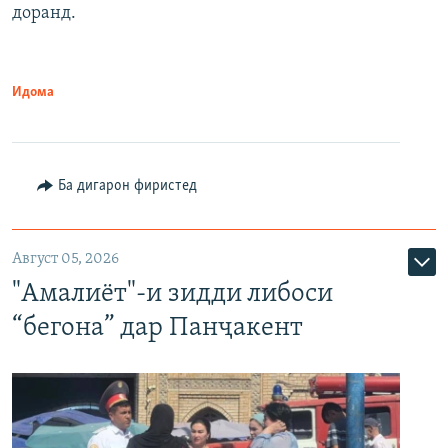
доранд.
Идома
Ба дигарон фиристед
Август 05, 2026
"Амалиёт"-и зидди либоси
“бегона” дар Панҷакент