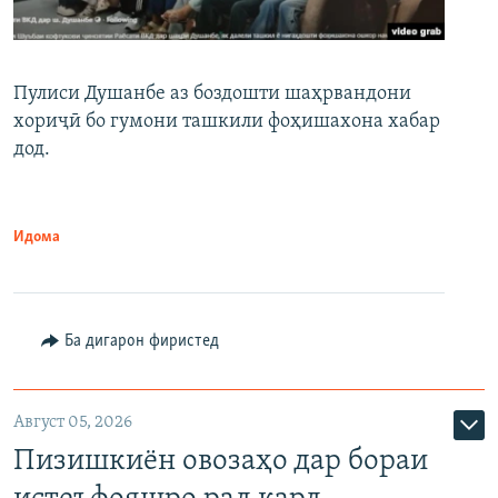
Пулиси Душанбе аз боздошти шаҳрвандони
хориҷӣ бо гумони ташкили фоҳишахона хабар
дод.
Идома
Ба дигарон фиристед
Август 05, 2026
Пизишкиён овозаҳо дар бораи