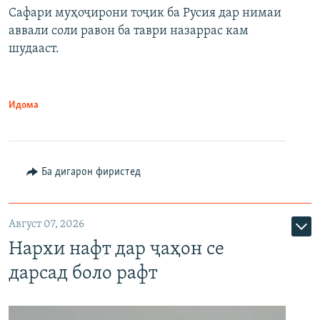
Сафари муҳоҷирони тоҷик ба Русия дар нимаи
аввали соли равон ба таври назаррас кам
шудааст.
Идома
Ба дигарон фиристед
Август 07, 2026
Нархи нафт дар ҷаҳон се
дарсад боло рафт