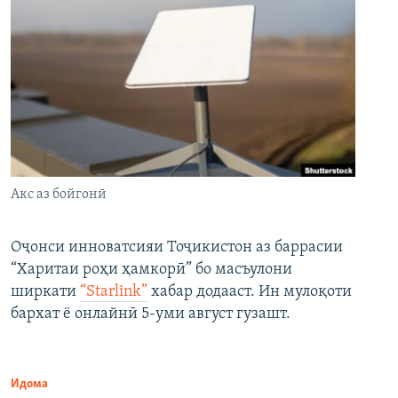
Акс аз бойгонӣ
Оҷонси инноватсияи Тоҷикистон аз баррасии
“Харитаи роҳи ҳамкорӣ” бо масъулони
ширкати
“Starlink”
хабар додааст. Ин мулоқоти
бархат ё онлайнӣ 5-уми август гузашт.
Идома