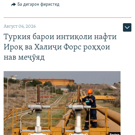
Ба дигарон фиристед
Август 06, 2026
Туркия барои интиқоли нафти
Ироқ ва Халиҷи Форс роҳҳои
нав меҷӯяд