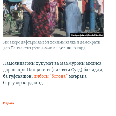
Ин аксро дафтари Ҳизби ҳокими халқии демократӣ
дар Панҷакент рӯзи 4-уми август нашр кард
Намояндагони ҳукумат ва маъмурони милиса
дар шаҳри Панҷакент (вилояти Суғд) ба зидди,
ба гуфтаашон,
либоси “бегона”
маърака
баргузор кардаанд.
Идома