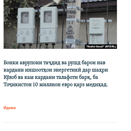
Бонки аврупоии таҷдид ва рушд барои нав
кардани иншоотҳои энергетикӣ дар шаҳри
Кӯлоб ва кам кардани талафоти барқ, ба
Тоҷикистон 10 миллион евро қарз медиҳад.
Идома