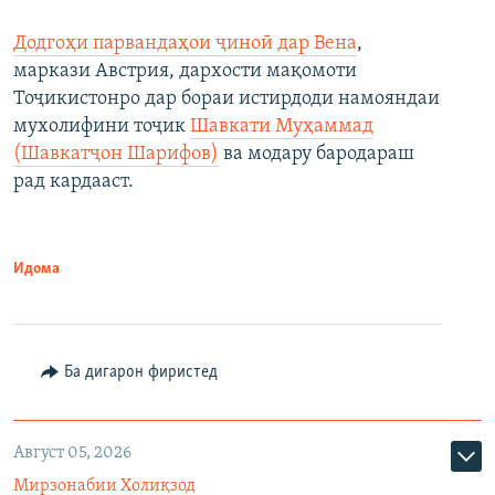
Додгоҳи парвандаҳои ҷиноӣ дар Вена
,
маркази Австрия, дархости мақомоти
Тоҷикистонро дар бораи истирдоди намояндаи
мухолифини тоҷик
Шавкати Муҳаммад
(Шавкатҷон Шарифов)
ва модару бародараш
рад кардааст.
Идома
Ба дигарон фиристед
Август 05, 2026
Мирзонабии Холиқзод