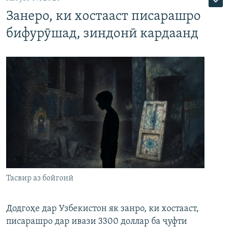
Занеро, ки хостааст писарашро
бифурӯшад, зиндонӣ кардаанд
Тасвир аз бойгонӣ
Додгоҳе дар Узбекистон як занро, ки хостааст,
писарашро дар ивази 3300 доллар ба ҷуфти