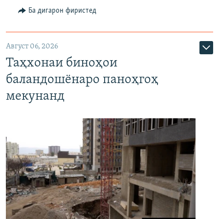
Ба дигарон фиристед
Август 06, 2026
Таҳхонаи биноҳои
баландошёнаро паноҳгоҳ
мекунанд