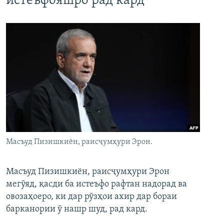
истеъфояшро рад кард
Масъуд Пизишкиён, раисҷумҳури Эрон.
Масъуд Пизишкиён, раисҷумҳури Эрон
мегӯяд, қасди ба истеъфо рафтан надорад ва
овозаҳоеро, ки дар рӯзҳои ахир дар бораи
барканории ӯ нашр шуд, рад кард.