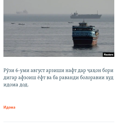
Рӯзи 6-уми август арзиши нафт дар ҷаҳон бори
дигар афзоиш ёфт ва ба раванди болоравии худ
идома дод.
Идома