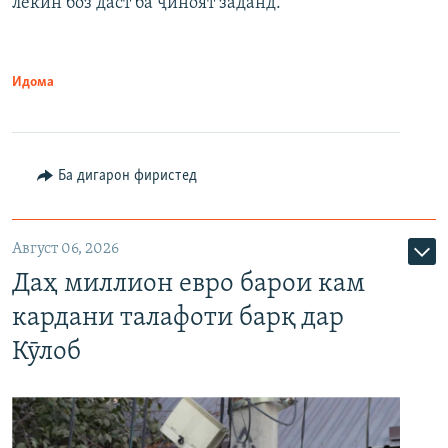
лекин боз даст ба ҷиноят заданд.
Идома
Ба дигарон фиристед
Август 06, 2026
Даҳ миллион евро барои кам
кардани талафоти барқ дар
Кӯлоб