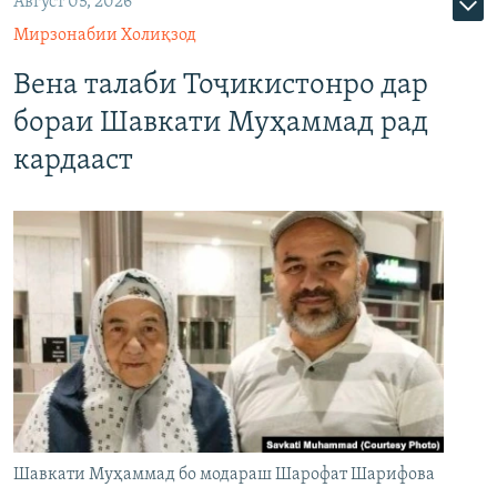
Август 05, 2026
Мирзонабии Холиқзод
Вена талаби Тоҷикистонро дар
бораи Шавкати Муҳаммад рад
кардааст
Шавкати Муҳаммад бо модараш Шарофат Шарифова