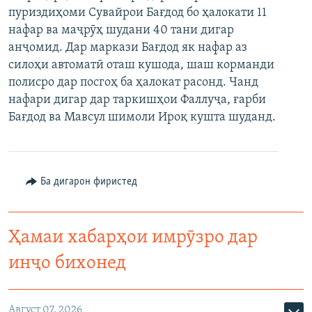
пуриздиҳоми Сувайрои Бағдод бо ҳалокати 11
ГУЗОРИШҲОИ РАДИОӢ
Русский
нафар ва маҷрӯҳ шудани 40 тани дигар
анҷомид. Дар маркази Бағдод як нафар аз
ПАЙГИРӢ КУНЕД
силоҳи автоматӣ оташ кушода, шаш корманди
полисро дар посгоҳ ба ҳалокат расонд. Чанд
нафари дигар дар таркишҳои Фаллуҷа, ғарби
Бағдод ва Мавсул шимоли Ироқ кушта шуданд.
Ҳамаи сомонаҳои RFE/RL
Ба дигарон фиристед
Ҳамаи хабарҳои имрӯзро дар
инҷо бихонед
Август 07, 2026