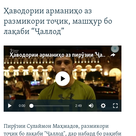
Ҳаводории арманиҳо аз
размикори тоҷик, машҳур бо
лақаби “Ҷаллод”
Ҳаводории арманиҳо аз пирӯзии "Ҷаллод"-и тоҷик
Феълан кор намекунад
Auto
0:00
2:49
240p
Пирӯзии Сулаймон Маҳмадов, размикори
360p
тоҷик бо лақаби "Ҷаллод", дар набард бо рақиби