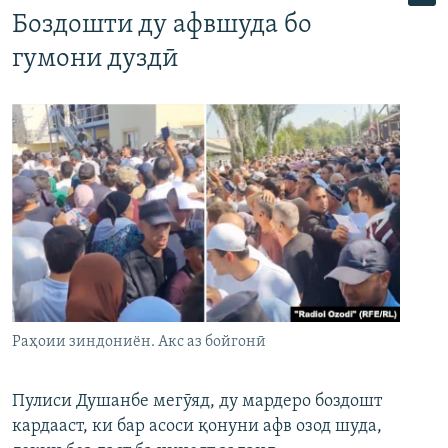
Боздошти ду афвшуда бо
гумони дуздӣ
Раҳоии зиндониён. Акс аз бойгонӣ
Пулиси Душанбе мегӯяд, ду мардеро боздошт
кардааст, ки бар асоси қонуни афв озод шуда,