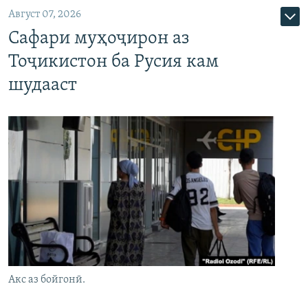
Август 07, 2026
Сафари муҳоҷирон аз
Тоҷикистон ба Русия кам
шудааст
Акс аз бойгонӣ.