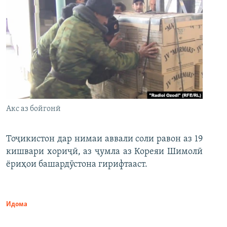
Акс аз бойгонӣ
Тоҷикистон дар нимаи аввали соли равон аз 19
кишвари хориҷӣ, аз ҷумла аз Кореяи Шимолӣ
ёриҳои башардӯстона гирифтааст.
Идома