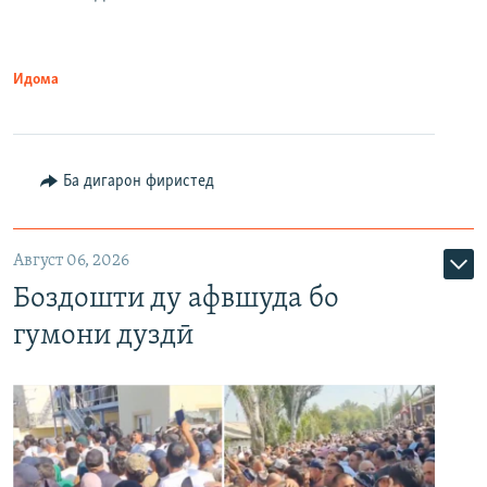
Идома
Ба дигарон фиристед
Август 06, 2026
Боздошти ду афвшуда бо
гумони дуздӣ