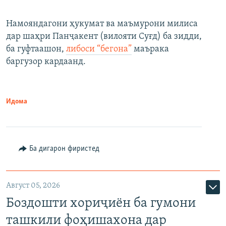
Намояндагони ҳукумат ва маъмурони милиса
дар шаҳри Панҷакент (вилояти Суғд) ба зидди,
ба гуфтаашон,
либоси “бегона”
маърака
баргузор кардаанд.
Идома
Ба дигарон фиристед
Август 05, 2026
Боздошти хориҷиён ба гумони
ташкили фоҳишахона дар