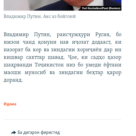
Владимир Путин. Акс аз бойгонӣ
Владимир Путин, раисҷумҳури Русия, бо
имзои чанд қонуни нав иҷозат додааст, ки
назорат ба кор ва зиндагии хориҷиён дар ин
кишвар сахттар шавад. Ҷое, ки садҳо ҳазор
шаҳрванди Тоҷикистон низ бо умеди ёфтани
маоши муносиб ва зиндагии беҳтар қарор
доранд.
Идома
Ба дигарон фиристед