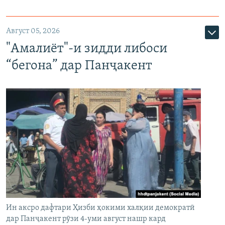
Август 05, 2026
"Амалиёт"-и зидди либоси
“бегона” дар Панҷакент
Ин аксро дафтари Ҳизби ҳокими халқии демократӣ
дар Панҷакент рӯзи 4-уми август нашр кард