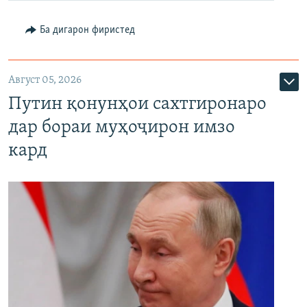
Ба дигарон фиристед
Август 05, 2026
Путин қонунҳои сахтгиронаро
дар бораи муҳоҷирон имзо
кард