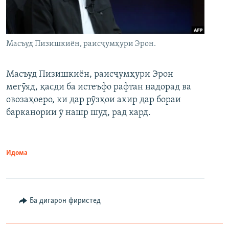
Масъуд Пизишкиён, раисҷумҳури Эрон.
Масъуд Пизишкиён, раисҷумҳури Эрон
мегӯяд, қасди ба истеъфо рафтан надорад ва
овозаҳоеро, ки дар рӯзҳои ахир дар бораи
барканории ӯ нашр шуд, рад кард.
Идома
Ба дигарон фиристед