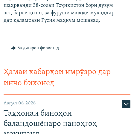
шаҳрванди 38-солаи Тоҷикистон бори дувум
ГУЗОРИШҲОИ РАДИОӢ
Русский
аст, барои қочоқ ва фурӯши маводи мухаддир
дар қаламрави Русия маҳкум мешавад.
ПАЙГИРӢ КУНЕД
Ба дигарон фиристед
Ҳамаи сомонаҳои RFE/RL
Ҳамаи хабарҳои имрӯзро дар
инҷо бихонед
Август 06, 2026
Таҳхонаи биноҳои
баландошёнаро паноҳгоҳ