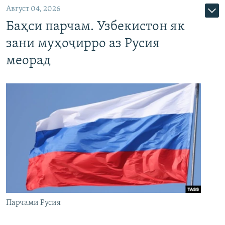
Август 04, 2026
Баҳси парчам. Узбекистон як
зани муҳоҷирро аз Русия
меорад
Парчами Русия