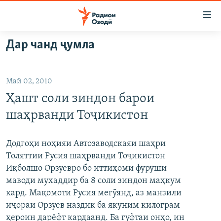
Пайвандҳои
дастрасӣ
Ҷаҳиш
Дар чанд ҷумла
ба
ГӮШАҲО
мояи
ГАПИ ОЗОД
СИЁСАТ
аслӣ
Май 02, 2010
РӮЗГОРИ МУҲОҶИР
Ҷаҳиш
ИҚТИСОД
Ҳашт соли зиндон барои
ба
САЛОМ, ХОҲАР
ҶОМЕА
феҳристи
шаҳрванди Тоҷикистон
ТАҲҚИҚОТ
ҚАЗИЯИ "КРОКУС"
аслӣ
Ҷаҳиш
ҶАНГ ДАР УКРАИНА
ОСИЁИ МАРКАЗӢ
Додгоҳи ноҳияи Автозаводскаяи шаҳри
ба
Толяттии Русия шаҳрванди Тоҷикистон
НАЗАРИ МАРДУМ
ФАРҲАНГ
ҷустор
Иқболшо Орзуевро бо иттиҳоми фурӯши
ЧАНДРАСОНАӢ
МЕҲМОНИ ОЗОДӢ
БЛОГИСТОН
маводи мухаддир ба 8 соли зиндон маҳкум
кард. Мақомоти Русия мегӯянд, аз манзили
РӮЙХАТҲО
ВАРЗИШ
ОЗОДӢ ОНЛАЙН
ВИДЕО
иҷораи Орзуев наздик ба якуним килограм
КИТОБҲОИ ОЗОДӢ
НИГОРИСТОН
ҳероин дарёфт кардаанд. Ба гуфтаи онҳо, ин