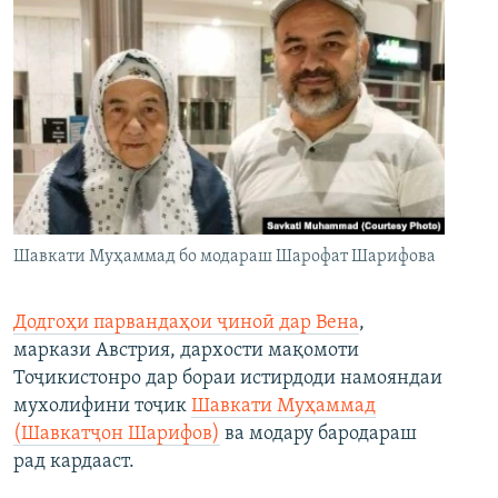
Шавкати Муҳаммад бо модараш Шарофат Шарифова
Додгоҳи парвандаҳои ҷиноӣ дар Вена
,
маркази Австрия, дархости мақомоти
Тоҷикистонро дар бораи истирдоди намояндаи
мухолифини тоҷик
Шавкати Муҳаммад
(Шавкатҷон Шарифов)
ва модару бародараш
рад кардааст.