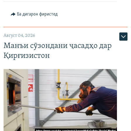
Ба дигарон фиристед
Август 04, 2026
Манъи сӯзондани ҷасадҳо дар
Қирғизистон