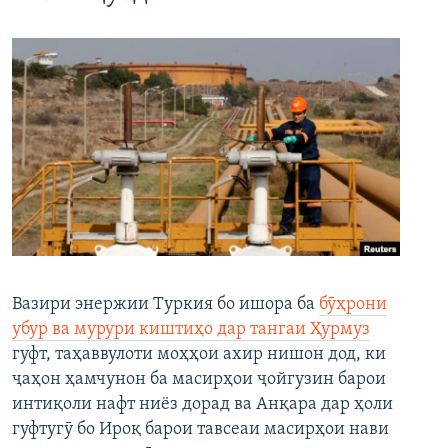
Вазири энержии Туркия бо ишора ба
бӯҳрони
убур ва мурури киштиҳо дар тангаи Ҳурмуз
гуфт, таҳаввулоти моҳҳои ахир нишон дод, ки
ҷаҳон ҳамчунон ба масирҳои ҷойгузин барои
интиқоли нафт ниёз дорад ва Анқара дар ҳоли
гуфтугӯ бо Ироқ барои тавсеаи масирҳои нави