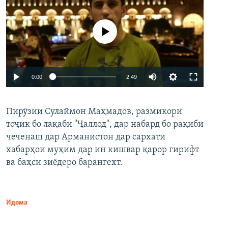
Феълан кор намекунад
Auto
0:00
2:49
240p
Пирӯзии Сулаймон Маҳмадов, размикори
360p
тоҷик бо лақаби "Ҷаллод", дар набард бо рақиби
480p
Auto
240p
360p
480p
чеченаш дар Арманистон дар сархати
720p
хабарҳои муҳим дар ин кишвар қарор гирифт
720p
1080p
ва баҳси зиёдеро барангехт.
1080p
Идома