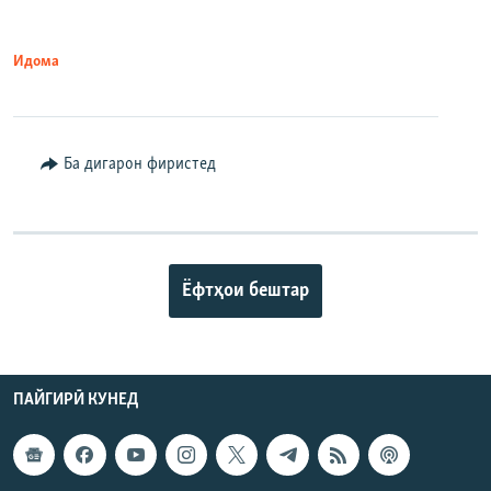
Идома
Ба дигарон фиристед
Ёфтҳои бештар
ПАЙГИРӢ КУНЕД