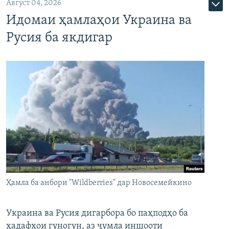
Август 04, 2026
Идомаи ҳамлаҳои Украина ва
Русия ба якдигар
Ҳамла ба анбори "Wildberries" дар Новосемейкино
Украина ва Русия дигарбора бо паҳподҳо ба
ҳадафҳои гуногун, аз ҷумла иншооти