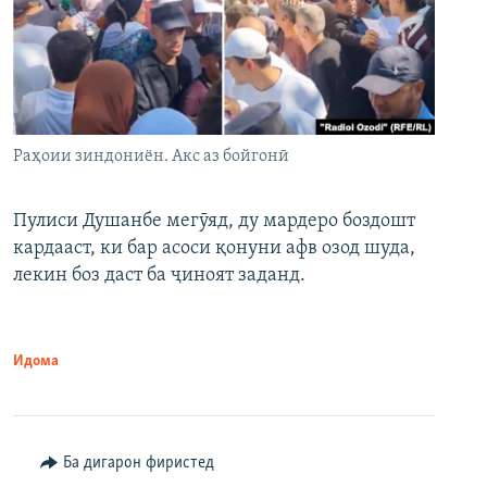
Раҳоии зиндониён. Акс аз бойгонӣ
Пулиси Душанбе мегӯяд, ду мардеро боздошт
кардааст, ки бар асоси қонуни афв озод шуда,
лекин боз даст ба ҷиноят заданд.
Идома
Ба дигарон фиристед