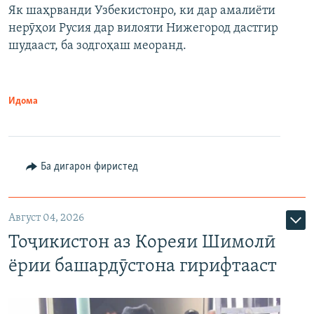
Як шаҳрванди Узбекистонро, ки дар амалиёти
нерӯҳои Русия дар вилояти Нижегород дастгир
шудааст, ба зодгоҳаш меоранд.
Идома
Ба дигарон фиристед
Август 04, 2026
Тоҷикистон аз Кореяи Шимолӣ
ёрии башардӯстона гирифтааст