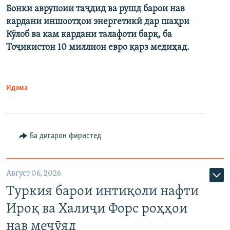
Бонки аврупоии таҷдид ва рушд барои нав
кардани иншоотҳои энергетикӣ дар шаҳри
Кӯлоб ва кам кардани талафоти барқ, ба
Тоҷикистон 10 миллион евро қарз медиҳад.
Идома
Ба дигарон фиристед
Август 06, 2026
Туркия барои интиқоли нафти
Ироқ ва Халиҷи Форс роҳҳои
нав меҷӯяд