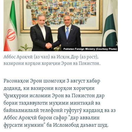
Аббос Ароқчӣ (аз чап) ва Исҳоқ Дор (аз рост),
вазирони корҳои хориҷии Эрон ва Покистон.
Расонаҳои Эрон шомгоҳи 3 август хабар
доданд, ки вазирони корҳои хориҷии
Ҷумҳурии исломии Эрон ва Покистон дар
бораи таҳаввулоти муҳими минтақаӣ ва
байналмилалӣ телефонӣ гуфтугӯ карданд ва аз
Аббос Ароқчӣ барои сафар "дар аввалин
фурсати мумкин" ба Исломобод даъват шуд.