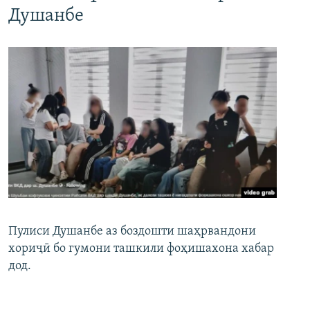
Душанбе
Пулиси Душанбе аз боздошти шаҳрвандони
хориҷӣ бо гумони ташкили фоҳишахона хабар
дод.