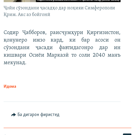
Ҷойи сӯзондани ҷасадҳо дар ноҳияи Симферополи
Қрим. Акс аз бойгонӣ
Содир Ҷабборов, раисҷумҳури Қирғизистон,
қонунеро имзо кард, ки бар асоси он
сӯзондани ҷасади фавтидагонро дар ин
кишвари Осиёи Марказӣ то соли 2040 манъ
мекунад.
Идома
Ба дигарон фиристед