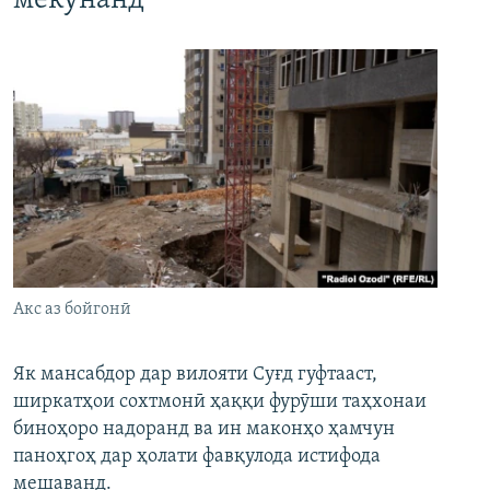
мекунанд
Акс аз бойгонӣ
Як мансабдор дар вилояти Суғд гуфтааст,
ширкатҳои сохтмонӣ ҳаққи фурӯши таҳхонаи
биноҳоро надоранд ва ин маконҳо ҳамчун
паноҳгоҳ дар ҳолати фавқулода истифода
мешаванд.