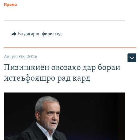
Идома
Ба дигарон фиристед
Август 05, 2026
Пизишкиён овозаҳо дар бораи
истеъфояшро рад кард