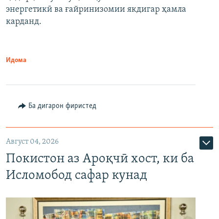
энергетикӣ ва ғайринизомии якдигар ҳамла
карданд.
Идома
Ба дигарон фиристед
Август 04, 2026
Покистон аз Ароқчӣ хост, ки ба
Исломобод сафар кунад