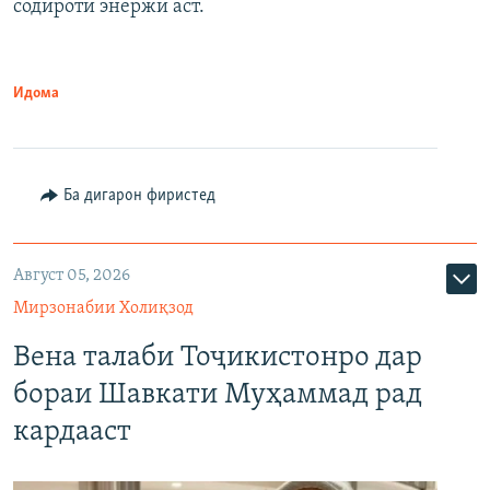
содироти энержӣ аст.
Идома
Ба дигарон фиристед
Август 05, 2026
Мирзонабии Холиқзод
Вена талаби Тоҷикистонро дар
бораи Шавкати Муҳаммад рад
кардааст