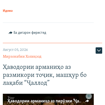
Идома
Ба дигарон фиристед
Август 05, 2026
Мирзонабии Холиқзод
Ҳаводории арманиҳо аз
размикори тоҷик, машҳур бо
лақаби “Ҷаллод”
Ҳаводории арманиҳо аз пирӯзии "Ҷаллод"-и тоҷик