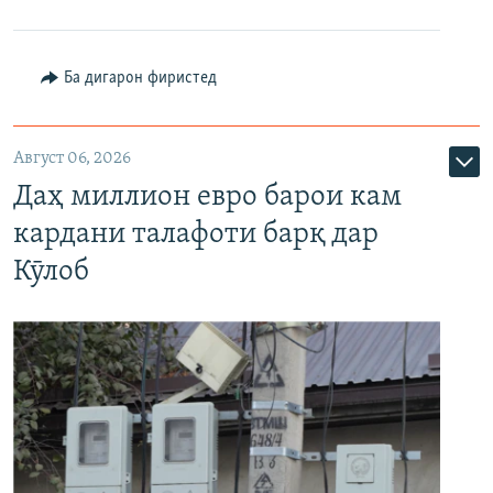
Ба дигарон фиристед
Август 06, 2026
Даҳ миллион евро барои кам
кардани талафоти барқ дар
Кӯлоб