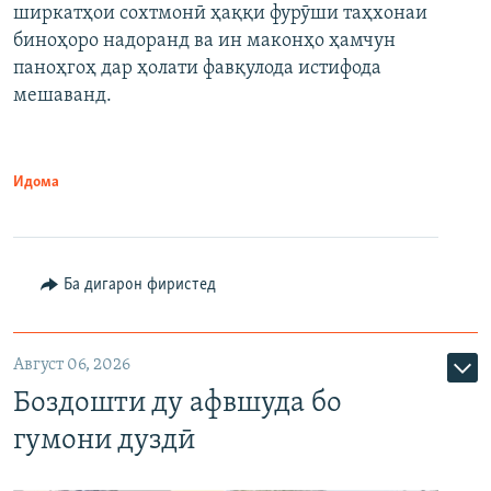
ширкатҳои сохтмонӣ ҳаққи фурӯши таҳхонаи
биноҳоро надоранд ва ин маконҳо ҳамчун
паноҳгоҳ дар ҳолати фавқулода истифода
мешаванд.
Идома
Ба дигарон фиристед
Август 06, 2026
Боздошти ду афвшуда бо
гумони дуздӣ