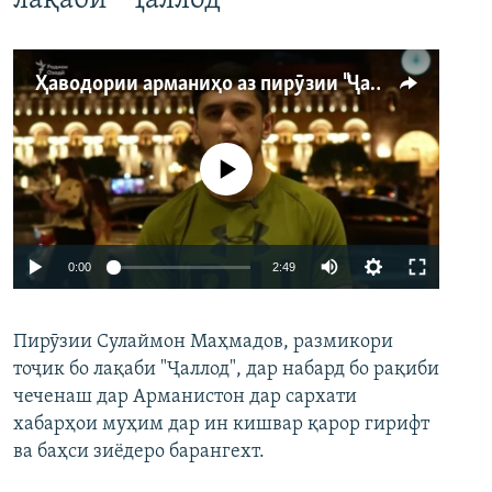
лақаби “Ҷаллод”
Ҳаводории арманиҳо аз пирӯзии "Ҷаллод"-и тоҷик
Феълан кор намекунад
Auto
0:00
2:49
240p
Пирӯзии Сулаймон Маҳмадов, размикори
360p
тоҷик бо лақаби "Ҷаллод", дар набард бо рақиби
480p
Auto
240p
360p
480p
чеченаш дар Арманистон дар сархати
720p
хабарҳои муҳим дар ин кишвар қарор гирифт
720p
1080p
ва баҳси зиёдеро барангехт.
1080p