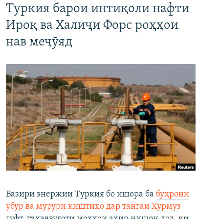
Туркия барои интиқоли нафти
Ироқ ва Халиҷи Форс роҳҳои
нав меҷӯяд
Вазири энержии Туркия бо ишора ба
бӯҳрони
убур ва мурури киштиҳо дар тангаи Ҳурмуз
гуфт, таҳаввулоти моҳҳои ахир нишон дод, ки