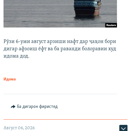
Рӯзи 6-уми август арзиши нафт дар ҷаҳон бори
дигар афзоиш ёфт ва ба раванди болоравии худ
идома дод.
Идома
Ба дигарон фиристед
Август 06, 2026