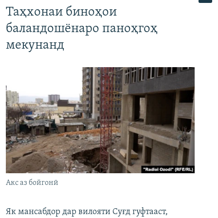
Таҳхонаи биноҳои
баландошёнаро паноҳгоҳ
мекунанд
Акс аз бойгонӣ
Як мансабдор дар вилояти Суғд гуфтааст,