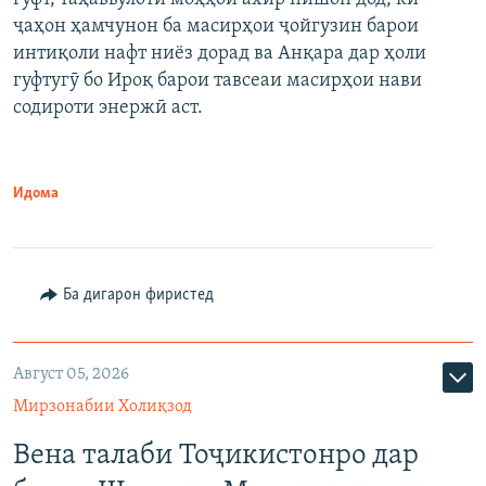
ҷаҳон ҳамчунон ба масирҳои ҷойгузин барои
интиқоли нафт ниёз дорад ва Анқара дар ҳоли
гуфтугӯ бо Ироқ барои тавсеаи масирҳои нави
содироти энержӣ аст.
Идома
Ба дигарон фиристед
Август 05, 2026
Мирзонабии Холиқзод
Вена талаби Тоҷикистонро дар