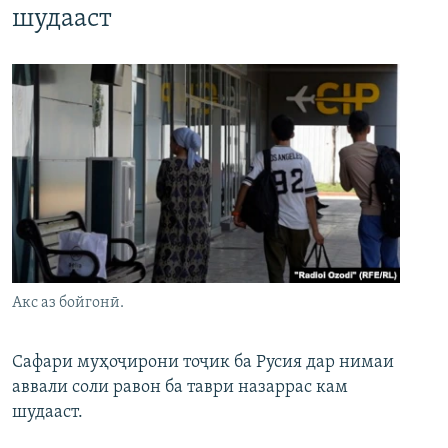
шудааст
Акс аз бойгонӣ.
Сафари муҳоҷирони тоҷик ба Русия дар нимаи
аввали соли равон ба таври назаррас кам
шудааст.