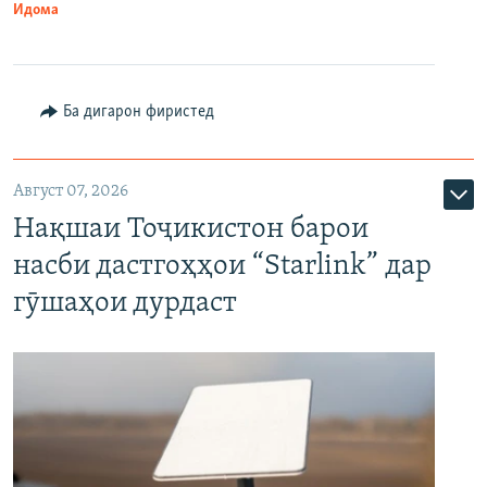
Идома
Ба дигарон фиристед
Август 07, 2026
Нақшаи Тоҷикистон барои
насби дастгоҳҳои “Starlink” дар
гӯшаҳои дурдаст