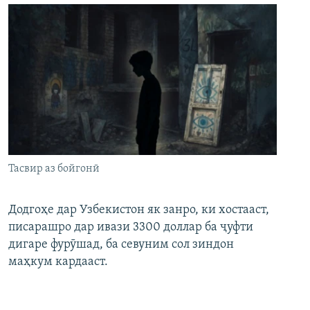
Тасвир аз бойгонӣ
Додгоҳе дар Узбекистон як занро, ки хостааст,
писарашро дар ивази 3300 доллар ба ҷуфти
дигаре фурӯшад, ба севуним сол зиндон
маҳкум кардааст.