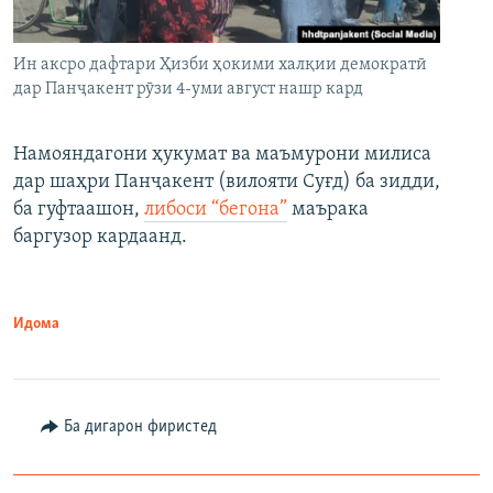
Ин аксро дафтари Ҳизби ҳокими халқии демократӣ
дар Панҷакент рӯзи 4-уми август нашр кард
Намояндагони ҳукумат ва маъмурони милиса
дар шаҳри Панҷакент (вилояти Суғд) ба зидди,
ба гуфтаашон,
либоси “бегона”
маърака
баргузор кардаанд.
Идома
Ба дигарон фиристед