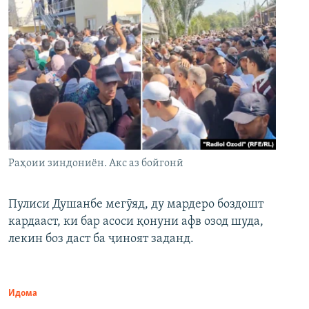
Раҳоии зиндониён. Акс аз бойгонӣ
Пулиси Душанбе мегӯяд, ду мардеро боздошт
кардааст, ки бар асоси қонуни афв озод шуда,
лекин боз даст ба ҷиноят заданд.
Идома