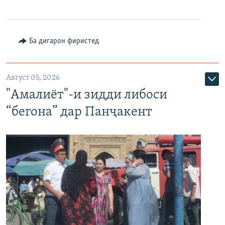
Ба дигарон фиристед
Август 05, 2026
"Амалиёт"-и зидди либоси
“бегона” дар Панҷакент