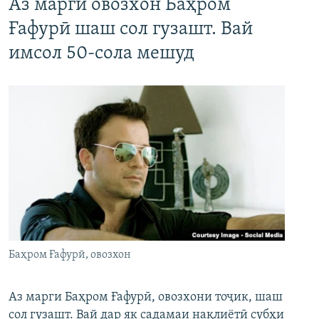
Аз марги овозхон Баҳром
Ғафурӣ шаш сол гузашт. Вай
имсол 50-сола мешуд
Баҳром Ғафурӣ, овозхон
Аз марги Баҳром Ғафурӣ, овозхони тоҷик, шаш
сол гузашт. Вай дар як садамаи нақлиётӣ субҳи