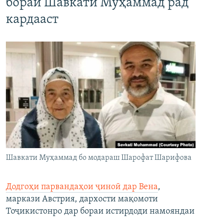
бораи Шавкати Муҳаммад рад
кардааст
Шавкати Муҳаммад бо модараш Шарофат Шарифова
Додгоҳи парвандаҳои ҷиноӣ дар Вена
,
маркази Австрия, дархости мақомоти
Тоҷикистонро дар бораи истирдоди намояндаи