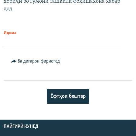
хориҷӣ бо гумони ташкили фоҳишахона хабар
дод.
Идома
Ба дигарон фиристед
Ёфтҳои бештар
ПАЙГИРӢ КУНЕД