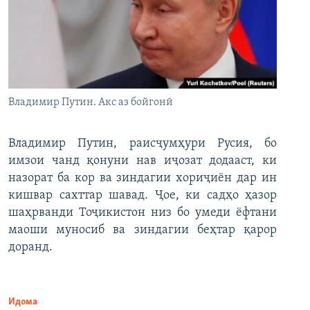
Владимир Путин. Акс аз бойгонӣ
Владимир Путин, раисҷумҳури Русия, бо
имзои чанд қонуни нав иҷозат додааст, ки
назорат ба кор ва зиндагии хориҷиён дар ин
кишвар сахттар шавад. Ҷое, ки садҳо ҳазор
шаҳрванди Тоҷикистон низ бо умеди ёфтани
маоши муносиб ва зиндагии беҳтар қарор
доранд.
Идома