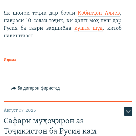
Як шоири тоҷик дар бораи
Қобилҷон Алиев
,
навраси 10-солаи тоҷик, ки ҳашт моҳ пеш дар
Русия ба таври ваҳшиёна
кушта шуд
, китоб
навиштааст.
Идома
Ба дигарон фиристед
Август 07, 2026
Сафари муҳоҷирон аз
Тоҷикистон ба Русия кам