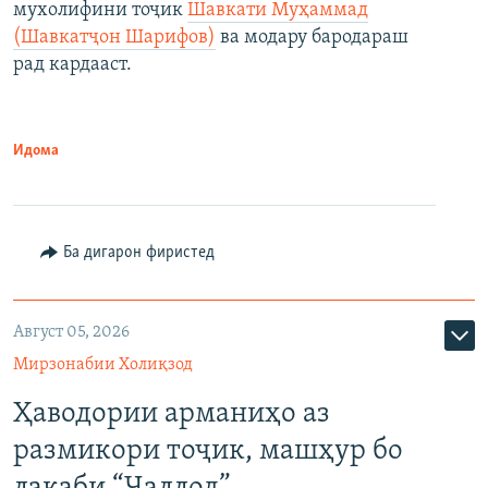
мухолифини тоҷик
Шавкати Муҳаммад
(Шавкатҷон Шарифов)
ва модару бародараш
рад кардааст.
Идома
Ба дигарон фиристед
Август 05, 2026
Мирзонабии Холиқзод
Ҳаводории арманиҳо аз
размикори тоҷик, машҳур бо