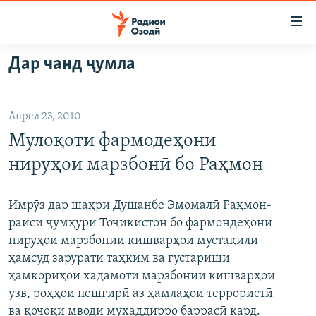
Пайвандҳои
дастрасӣ
Ҷаҳиш
Дар чанд ҷумла
ба
ГӮШАҲО
мояи
ГАПИ ОЗОД
СИЁСАТ
аслӣ
Апрел 23, 2010
РӮЗГОРИ МУҲОҶИР
Ҷаҳиш
ИҚТИСОД
Мулоқоти фармодеҳони
ба
САЛОМ, ХОҲАР
ҶОМЕА
феҳристи
нируҳои марзбонӣ бо Раҳмон
ТАҲҚИҚОТ
ҚАЗИЯИ "КРОКУС"
аслӣ
Ҷаҳиш
ҶАНГ ДАР УКРАИНА
ОСИЁИ МАРКАЗӢ
Имрӯз дар шаҳри Душанбе Эмомалӣ Раҳмон-
ба
раиси ҷумҳури Тоҷикистон бо фармондеҳони
НАЗАРИ МАРДУМ
ФАРҲАНГ
ҷустор
нируҳои марзбонии кишварҳои мустақили
ЧАНДРАСОНАӢ
МЕҲМОНИ ОЗОДӢ
БЛОГИСТОН
ҳамсуд зарурати таҳким ва густариши
ҳамкориҳои хадамоти марзбонии кишварҳои
РӮЙХАТҲО
ВАРЗИШ
ОЗОДӢ ОНЛАЙН
ВИДЕО
узв, роҳҳои пешгирӣ аз ҳамлаҳои террористӣ
КИТОБҲОИ ОЗОДӢ
НИГОРИСТОН
ва қочоқи мводи мухаддирро баррасӣ кард.