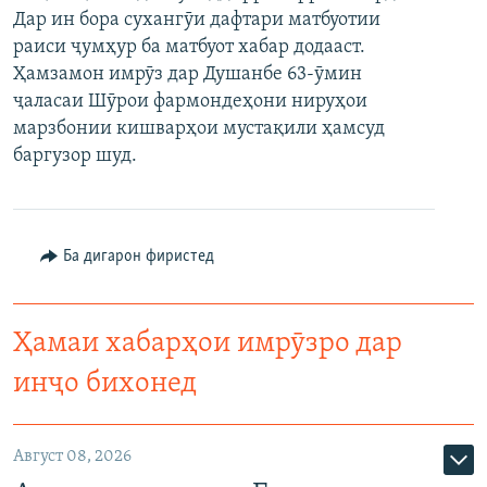
Дар ин бора сухангӯи дафтари матбуотии
ГУЗОРИШҲОИ РАДИОӢ
Русский
раиси ҷумҳур ба матбуот хабар додааст.
Ҳамзамон имрӯз дар Душанбе 63-ӯмин
ПАЙГИРӢ КУНЕД
ҷаласаи Шӯрои фармондеҳони нируҳои
марзбонии кишварҳои мустақили ҳамсуд
баргузор шуд.
Ҳамаи сомонаҳои RFE/RL
Ба дигарон фиристед
Ҳамаи хабарҳои имрӯзро дар
инҷо бихонед
Август 08, 2026