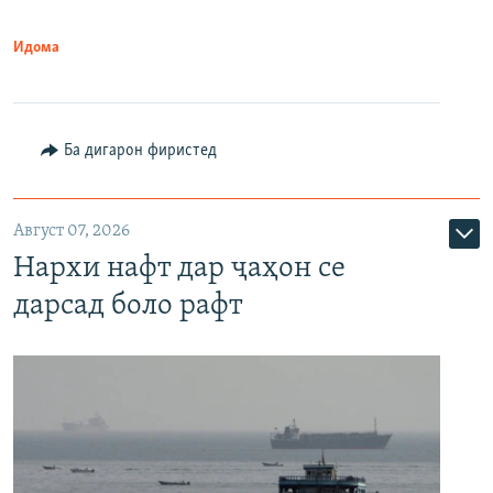
Идома
Ба дигарон фиристед
Август 07, 2026
Нархи нафт дар ҷаҳон се
дарсад боло рафт