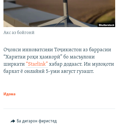
Акс аз бойгонӣ
Оҷонси инноватсияи Тоҷикистон аз баррасии
“Харитаи роҳи ҳамкорӣ” бо масъулони
ширкати
“Starlink”
хабар додааст. Ин мулоқоти
бархат ё онлайнӣ 5-уми август гузашт.
Идома
Ба дигарон фиристед