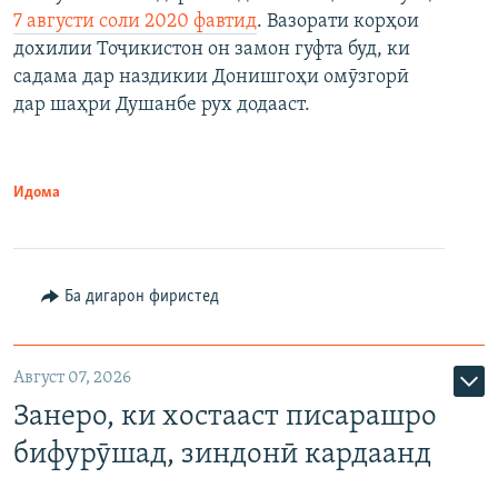
7 августи соли 2020 фавтид
. Вазорати корҳои
дохилии Тоҷикистон он замон гуфта буд, ки
садама дар наздикии Донишгоҳи омӯзгорӣ
дар шаҳри Душанбе рух додааст.
Идома
Ба дигарон фиристед
Август 07, 2026
Занеро, ки хостааст писарашро
бифурӯшад, зиндонӣ кардаанд