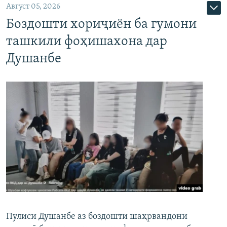
Август 05, 2026
Боздошти хориҷиён ба гумони
ташкили фоҳишахона дар
Душанбе
Пулиси Душанбе аз боздошти шаҳрвандони