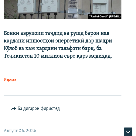
Бонки аврупоии таҷдид ва рушд барои нав
кардани иншоотҳои энергетикӣ дар шаҳри
Кӯлоб ва кам кардани талафоти барқ, ба
Тоҷикистон 10 миллион евро қарз медиҳад.
Идома
Ба дигарон фиристед
Август 06, 2026