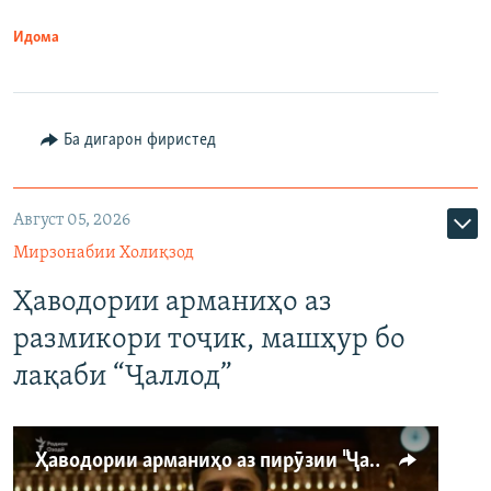
Идома
Ба дигарон фиристед
Август 05, 2026
Мирзонабии Холиқзод
Ҳаводории арманиҳо аз
размикори тоҷик, машҳур бо
лақаби “Ҷаллод”
Ҳаводории арманиҳо аз пирӯзии "Ҷаллод"-и тоҷик