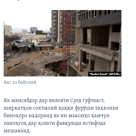
Акс аз бойгонӣ
Як мансабдор дар вилояти Суғд гуфтааст,
ширкатҳои сохтмонӣ ҳаққи фурӯши таҳхонаи
биноҳоро надоранд ва ин маконҳо ҳамчун
паноҳгоҳ дар ҳолати фавқулода истифода
мешаванд.