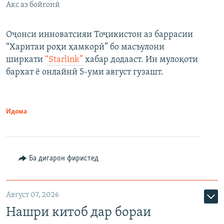
Акс аз бойгонӣ
Оҷонси инноватсияи Тоҷикистон аз баррасии
“Харитаи роҳи ҳамкорӣ” бо масъулони
ширкати
“Starlink”
хабар додааст. Ин мулоқоти
бархат ё онлайнӣ 5-уми август гузашт.
Идома
Ба дигарон фиристед
Август 07, 2026
Нашри китоб дар бораи