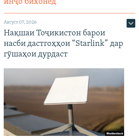
инҷо бихонед
Август 07, 2026
Нақшаи Тоҷикистон барои
насби дастгоҳҳои “Starlink” дар
гӯшаҳои дурдаст