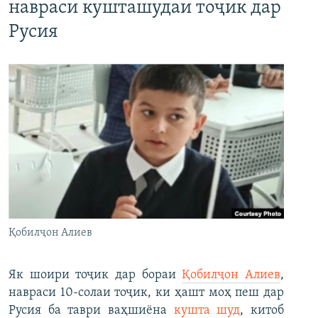
навраси кушташудаи тоҷик дар
Русия
Қобилҷон Алиев
Як шоири тоҷик дар бораи
Қобилҷон Алиев
,
навраси 10-солаи тоҷик, ки ҳашт моҳ пеш дар
Русия ба таври ваҳшиёна
кушта шуд
, китоб