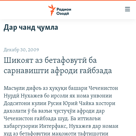
Пайвандҳои
дастрасӣ
Ҷаҳиш
Дар чанд ҷумла
ба
ГӮШАҲО
мояи
ГАПИ ОЗОД
СИЁСАТ
аслӣ
Декабр 30, 2009
РӮЗГОРИ МУҲОҶИР
Ҷаҳиш
ИҚТИСОД
Шикоят аз бетафовутӣ ба
ба
САЛОМ, ХОҲАР
ҶОМЕА
феҳристи
сарнавишти афроди ғайбзада
ТАҲҚИҚОТ
ҚАЗИЯИ "КРОКУС"
аслӣ
Ҷаҳиш
ҶАНГ ДАР УКРАИНА
ОСИЁИ МАРКАЗӢ
Масъули дифоъ аз ҳуқуқи башари Чеченистон
ба
Нурдӣ Нухажев бо ирсоли як нома унвонии
НАЗАРИ МАРДУМ
ФАРҲАНГ
ҷустор
Додситони кулии Русия Юрий Чайка хостори
ЧАНДРАСОНАӢ
МЕҲМОНИ ОЗОДӢ
БЛОГИСТОН
дахолати ӯ ба вазъи ҷустуҷӯи афроди дар
Чеченистон ғайбзада шуд. Ба иттилоъи
РӮЙХАТҲО
ВАРЗИШ
ОЗОДӢ ОНЛАЙН
ВИДЕО
хабаргузории Интерфакс, Нухажев дар номаи
КИТОБҲОИ ОЗОДӢ
НИГОРИСТОН
худ аз бетафовутии мақомоти тафтишотии