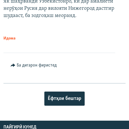
Як шаҳрванди Узбекистонро, ки дар амалиёти
нерӯҳои Русия дар вилояти Нижегород дастгир
шудааст, ба зодгоҳаш меоранд.
Идома
Ба дигарон фиристед
Ёфтҳои бештар
ПАЙГИРӢ КУНЕД