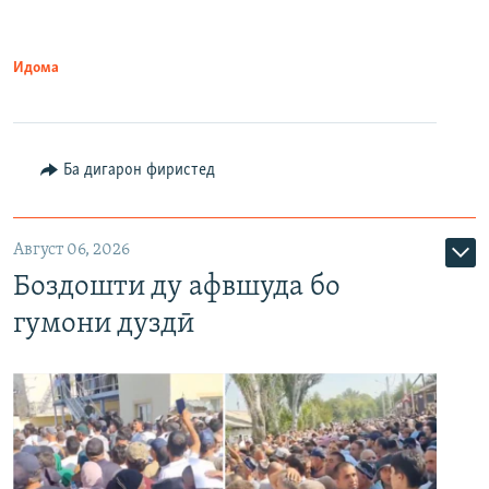
Идома
Ба дигарон фиристед
Август 06, 2026
Боздошти ду афвшуда бо
гумони дуздӣ