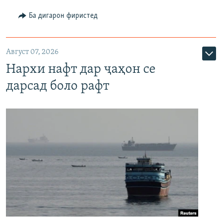
Ба дигарон фиристед
Август 07, 2026
Нархи нафт дар ҷаҳон се
дарсад боло рафт