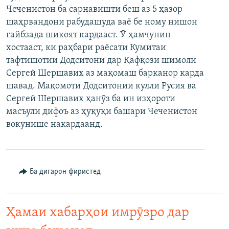
Чеченистон ба сарнавишти беш аз 5 ҳазор
ГУЗОРИШҲОИ РАДИОӢ
Русский
шаҳрвандони рабудашуда ваё бе ному нишон
ғайбзада шикоят кардааст. Ӯ ҳамчунин
ПАЙГИРӢ КУНЕД
хостааст, ки раҳбари раёсати Кумитаи
тафтишотии Додситонӣ дар Қафқози шимолӣ
Сергей Шершавих аз мақомаш барканор карда
шавад. Мақомоти Додситонии кулли Русия ва
Сергей Шершавих ҳанӯз ба ин изҳороти
масъули дифоъ аз ҳуқуқи башари Чеченистон
Ҳамаи сомонаҳои RFE/RL
вокунише накардаанд.
Ба дигарон фиристед
Ҳамаи хабарҳои имрӯзро дар