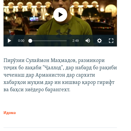
Феълан кор намекунад
Auto
0:00
2:49
240p
Пирӯзии Сулаймон Маҳмадов, размикори
360p
тоҷик бо лақаби "Ҷаллод", дар набард бо рақиби
480p
Auto
240p
360p
480p
чеченаш дар Арманистон дар сархати
720p
хабарҳои муҳим дар ин кишвар қарор гирифт
720p
1080p
ва баҳси зиёдеро барангехт.
1080p
Идома