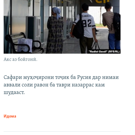
Акс аз бойгонӣ.
Сафари муҳоҷирони тоҷик ба Русия дар нимаи
аввали соли равон ба таври назаррас кам
шудааст.
Идома