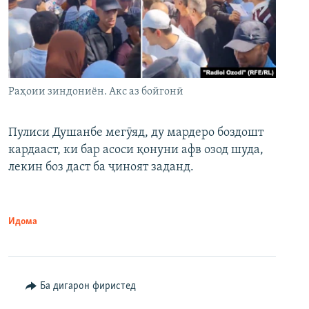
Раҳоии зиндониён. Акс аз бойгонӣ
Пулиси Душанбе мегӯяд, ду мардеро боздошт
кардааст, ки бар асоси қонуни афв озод шуда,
лекин боз даст ба ҷиноят заданд.
Идома
Ба дигарон фиристед