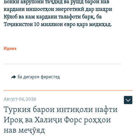
Бонки аврупоии таҷдид ва рушд барои нав
кардани иншоотҳои энергетикӣ дар шаҳри
Кӯлоб ва кам кардани талафоти барқ, ба
Тоҷикистон 10 миллион евро қарз медиҳад.
Идома
Ба дигарон фиристед
Август 06, 2026
Туркия барои интиқоли нафти
Ироқ ва Халиҷи Форс роҳҳои
нав меҷӯяд