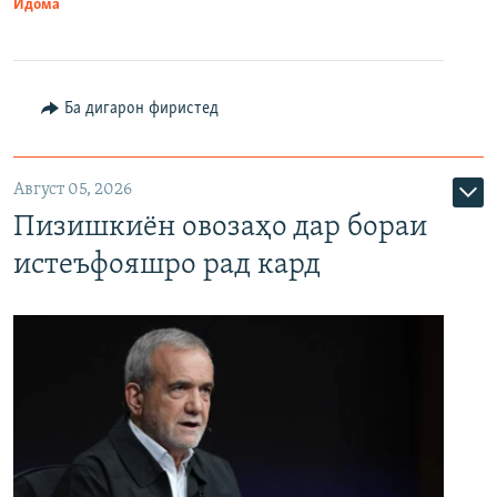
Идома
Ба дигарон фиристед
Август 05, 2026
Пизишкиён овозаҳо дар бораи
истеъфояшро рад кард