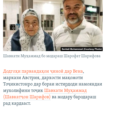
Шавкати Муҳаммад бо модараш Шарофат Шарифова
Додгоҳи парвандаҳои ҷиноӣ дар Вена
,
маркази Австрия, дархости мақомоти
Тоҷикистонро дар бораи истирдоди намояндаи
мухолифини тоҷик
Шавкати Муҳаммад
(Шавкатҷон Шарифов)
ва модару бародараш
рад кардааст.