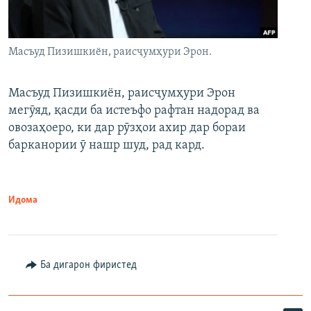
Масъуд Пизишкиён, раисҷумҳури Эрон.
Масъуд Пизишкиён, раисҷумҳури Эрон
мегӯяд, қасди ба истеъфо рафтан надорад ва
овозаҳоеро, ки дар рӯзҳои ахир дар бораи
барканории ӯ нашр шуд, рад кард.
Идома
Ба дигарон фиристед