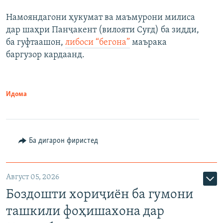
Намояндагони ҳукумат ва маъмурони милиса
дар шаҳри Панҷакент (вилояти Суғд) ба зидди,
ба гуфтаашон,
либоси “бегона”
маърака
баргузор кардаанд.
Идома
Ба дигарон фиристед
Август 05, 2026
Боздошти хориҷиён ба гумони
ташкили фоҳишахона дар