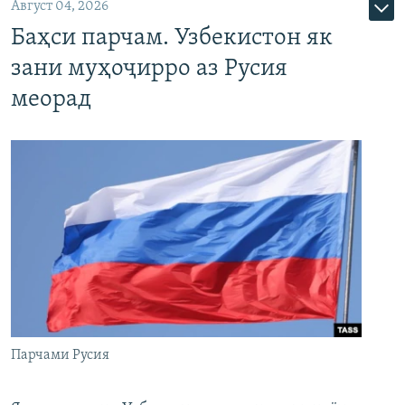
Август 04, 2026
Баҳси парчам. Узбекистон як
зани муҳоҷирро аз Русия
меорад
Парчами Русия