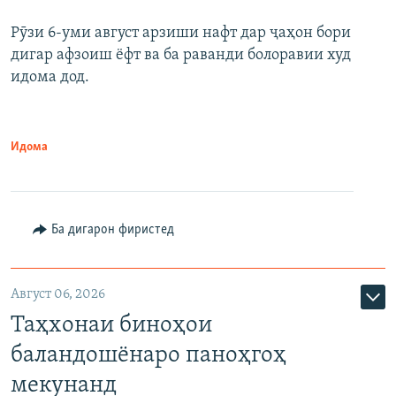
Рӯзи 6-уми август арзиши нафт дар ҷаҳон бори
дигар афзоиш ёфт ва ба раванди болоравии худ
идома дод.
Идома
Ба дигарон фиристед
Август 06, 2026
Таҳхонаи биноҳои
баландошёнаро паноҳгоҳ
мекунанд