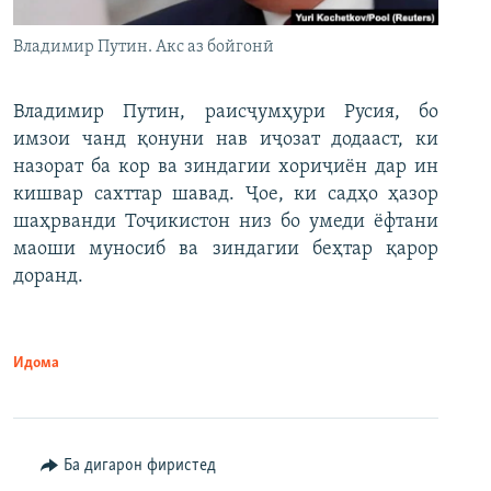
Владимир Путин. Акс аз бойгонӣ
Владимир Путин, раисҷумҳури Русия, бо
имзои чанд қонуни нав иҷозат додааст, ки
назорат ба кор ва зиндагии хориҷиён дар ин
кишвар сахттар шавад. Ҷое, ки садҳо ҳазор
шаҳрванди Тоҷикистон низ бо умеди ёфтани
маоши муносиб ва зиндагии беҳтар қарор
доранд.
Идома
Ба дигарон фиристед