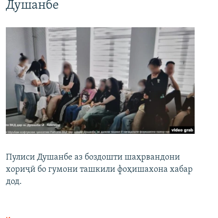
Душанбе
Пулиси Душанбе аз боздошти шаҳрвандони
хориҷӣ бо гумони ташкили фоҳишахона хабар
дод.