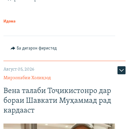
Идома
Ба дигарон фиристед
Август 05, 2026
Мирзонабии Холиқзод
Вена талаби Тоҷикистонро дар
бораи Шавкати Муҳаммад рад
кардааст