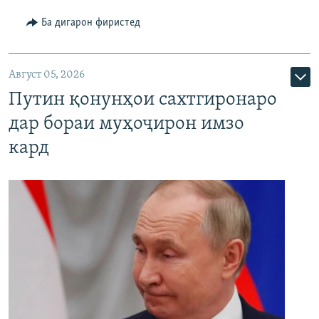
Ба дигарон фиристед
Август 05, 2026
Путин қонунҳои сахтгиронаро
дар бораи муҳоҷирон имзо
кард