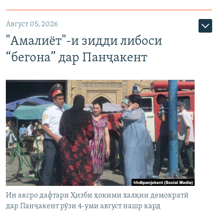
Август 05, 2026
"Амалиёт"-и зидди либоси
“бегона” дар Панҷакент
Ин аксро дафтари Ҳизби ҳокими халқии демократӣ
дар Панҷакент рӯзи 4-уми август нашр кард