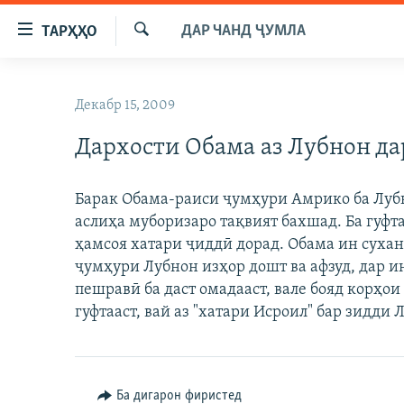
Пайвандҳои
ДАР ЧАНД ҶУМЛА
ТАРҲҲО
дастрасӣ
Ҷустуҷӯ
Ҷаҳиш
ГӮШАҲО
ба
Декабр 15, 2009
ГАПИ ОЗОД
СИЁСАТ
мояи
аслӣ
Дархости Обама аз Лубнон да
РӮЗГОРИ МУҲОҶИР
ИҚТИСОД
Ҷаҳиш
САЛОМ, ХОҲАР
ҶОМЕА
ба
Барак Обама-раиси ҷумҳури Амрико ба Лубн
феҳристи
ТАҲҚИҚОТ
ҚАЗИЯИ "КРОКУС"
аслиҳа муборизаро тақвият бахшад. Ба гуфт
аслӣ
ҶАНГ ДАР УКРАИНА
ҳамсоя хатари ҷиддӣ дорад. Обама ин суха
ОСИЁИ МАРКАЗӢ
Ҷаҳиш
ҷумҳури Лубнон изҳор дошт ва афзуд, дар 
ба
НАЗАРИ МАРДУМ
ФАРҲАНГ
пешравӣ ба даст омадааст, вале бояд корҳо
ҷустор
ЧАНДРАСОНАӢ
МЕҲМОНИ ОЗОДӢ
БЛОГИСТОН
гуфтааст, вай аз "хатари Исроил" бар зидди
РӮЙХАТҲО
ВАРЗИШ
ОЗОДӢ ОНЛАЙН
ВИДЕО
КИТОБҲОИ ОЗОДӢ
НИГОРИСТОН
Ба дигарон фиристед