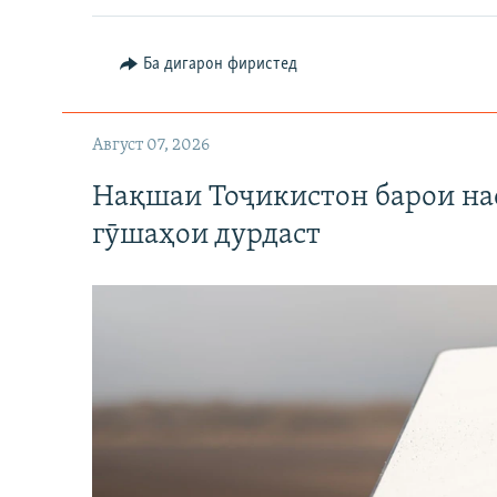
Ба дигарон фиристед
Август 07, 2026
Нақшаи Тоҷикистон барои нас
гӯшаҳои дурдаст