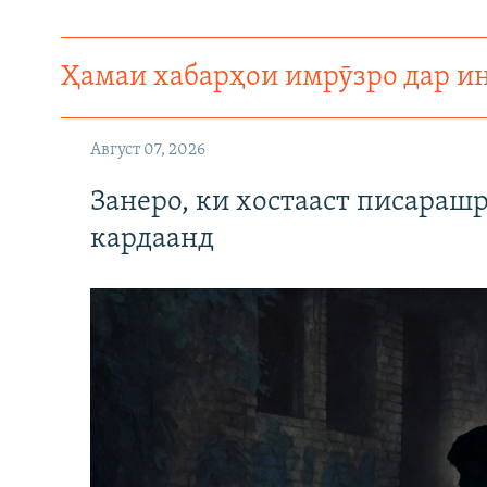
ГУЗОРИШҲОИ РАДИОӢ
Ҳамаи хабарҳои имрӯзро дар и
Август 07, 2026
Занеро, ки хостааст писараш
кардаанд