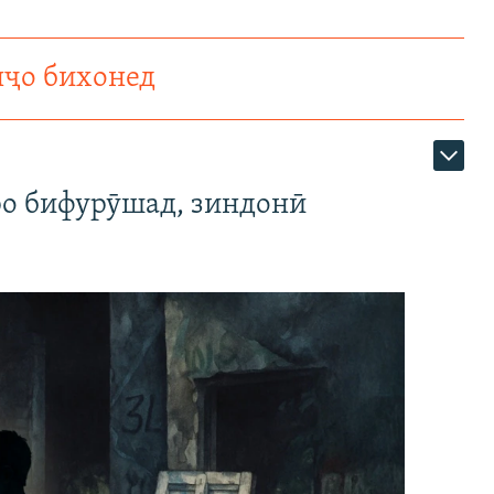
нҷо бихонед
ро бифурӯшад, зиндонӣ