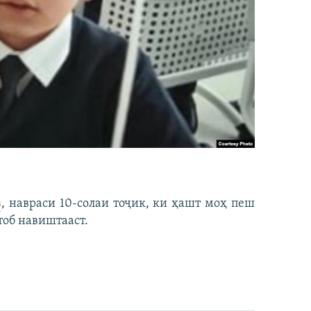
в
, навраси 10-солаи тоҷик, ки ҳашт моҳ пеш
тоб навиштааст.