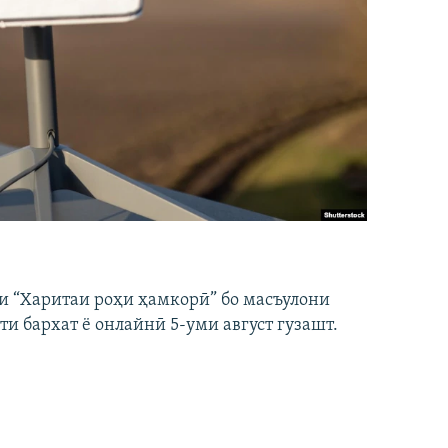
и “Харитаи роҳи ҳамкорӣ” бо масъулони
ти бархат ё онлайнӣ 5-уми август гузашт.