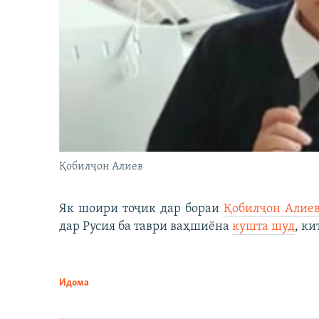
Қобилҷон Алиев
Як шоири тоҷик дар бораи
Қобилҷон Алие
дар Русия ба таври ваҳшиёна
кушта шуд
, ки
Идома