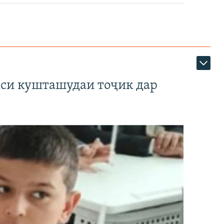
аси кушташудаи тоҷик дар