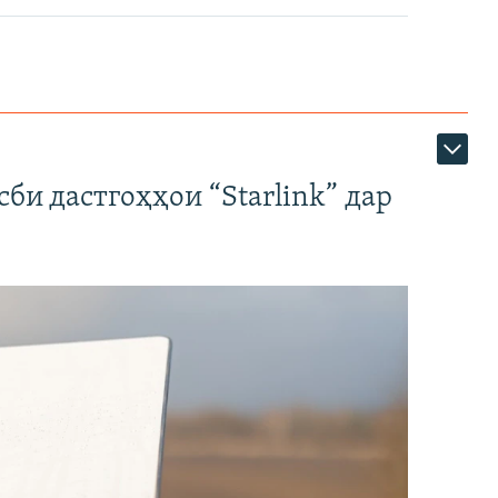
би дастгоҳҳои “Starlink” дар