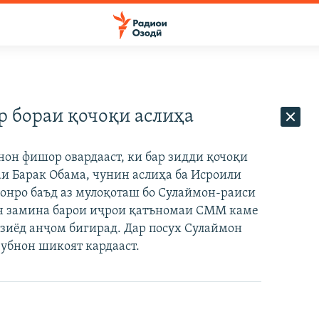
р бораи қочоқи аслиҳа
он фишор овардааст, ки бар зидди қочоқи
аи Барак Обама, чунин аслиҳа ба Исроили
нонро баъд аз мулоқоташ бо Сулаймон-раиси
ин замина барои иҷрои қатъномаи СММ каме
и зиёд анҷом бигирад. Дар посух Сулаймон
 Лубнон шикоят кардааст.