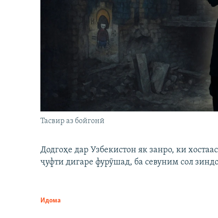
Тасвир аз бойгонӣ
Додгоҳе дар Узбекистон як занро, ки хостаа
ҷуфти дигаре фурӯшад, ба севуним сол зинд
Идома