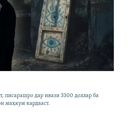
ст, писарашро дар ивази 3300 доллар ба
он маҳкум кардааст.