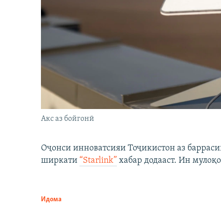
Акс аз бойгонӣ
Оҷонси инноватсияи Тоҷикистон аз барраси
ширкати
“Starlink”
хабар додааст. Ин мулоқо
Идома