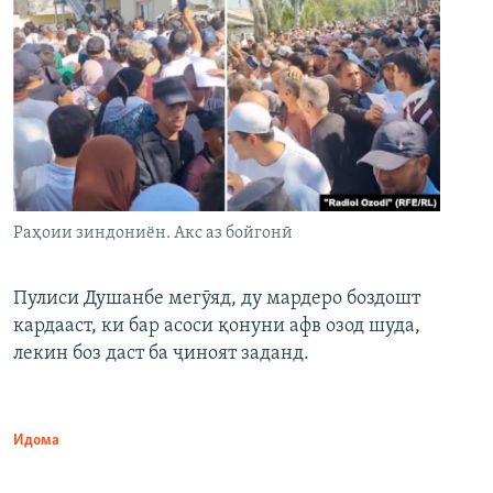
Раҳоии зиндониён. Акс аз бойгонӣ
Пулиси Душанбе мегӯяд, ду мардеро боздошт
кардааст, ки бар асоси қонуни афв озод шуда,
лекин боз даст ба ҷиноят заданд.
Идома