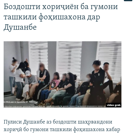
Боздошти хориҷиён ба гумони
ташкили фоҳишахона дар
Душанбе
Пулиси Душанбе аз боздошти шаҳрвандони
хориҷӣ бо гумони ташкили фоҳишахона хабар