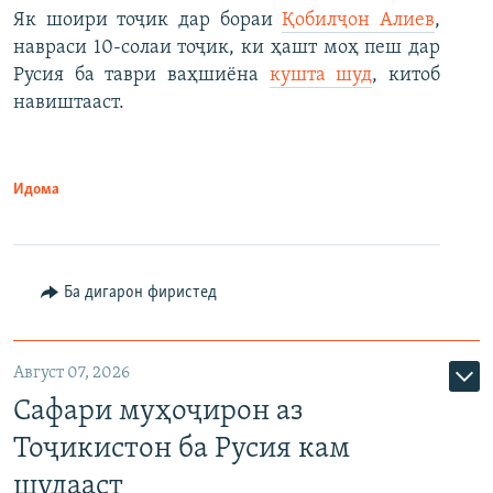
Як шоири тоҷик дар бораи
Қобилҷон Алиев
,
навраси 10-солаи тоҷик, ки ҳашт моҳ пеш дар
Русия ба таври ваҳшиёна
кушта шуд
, китоб
навиштааст.
Идома
Ба дигарон фиристед
Август 07, 2026
Сафари муҳоҷирон аз
Тоҷикистон ба Русия кам
шудааст