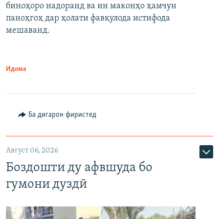
биноҳоро надоранд ва ин маконҳо ҳамчун
паноҳгоҳ дар ҳолати фавқулода истифода
мешаванд.
Идома
Ба дигарон фиристед
Август 06, 2026
Боздошти ду афвшуда бо
гумони дуздӣ