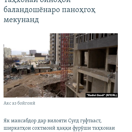
Таҳхонаи биноҳои
баландошёнаро паноҳгоҳ
мекунанд
Акс аз бойгонӣ
Як мансабдор дар вилояти Суғд гуфтааст,
ширкатҳои сохтмонӣ ҳаққи фурӯши таҳхонаи