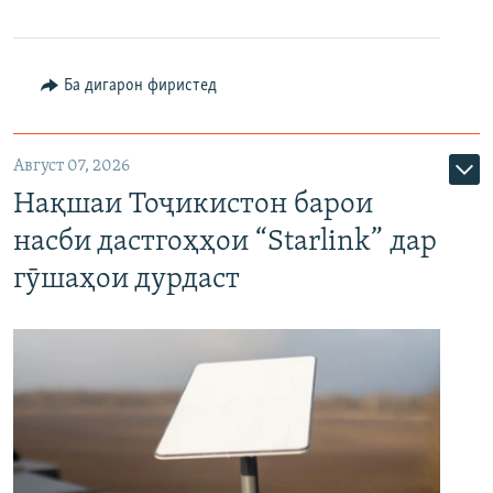
Ба дигарон фиристед
Август 07, 2026
Нақшаи Тоҷикистон барои
насби дастгоҳҳои “Starlink” дар
гӯшаҳои дурдаст