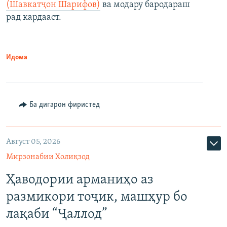
(Шавкатҷон Шарифов)
ва модару бародараш
рад кардааст.
Идома
Ба дигарон фиристед
Август 05, 2026
Мирзонабии Холиқзод
Ҳаводории арманиҳо аз
размикори тоҷик, машҳур бо
лақаби “Ҷаллод”