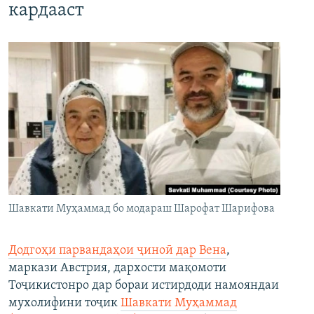
кардааст
Шавкати Муҳаммад бо модараш Шарофат Шарифова
Додгоҳи парвандаҳои ҷиноӣ дар Вена
,
маркази Австрия, дархости мақомоти
Тоҷикистонро дар бораи истирдоди намояндаи
мухолифини тоҷик
Шавкати Муҳаммад