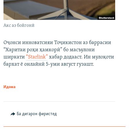
Акс аз бойгонӣ
Оҷонси инноватсияи Тоҷикистон аз баррасии
“Харитаи роҳи ҳамкорӣ” бо масъулони
ширкати
“Starlink”
хабар додааст. Ин мулоқоти
бархат ё онлайнӣ 5-уми август гузашт.
Идома
Ба дигарон фиристед