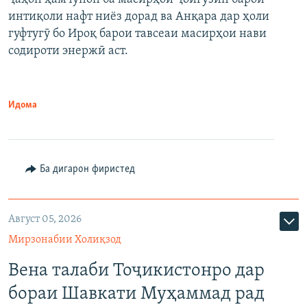
интиқоли нафт ниёз дорад ва Анқара дар ҳоли
гуфтугӯ бо Ироқ барои тавсеаи масирҳои нави
содироти энержӣ аст.
Идома
Ба дигарон фиристед
Август 05, 2026
Мирзонабии Холиқзод
Вена талаби Тоҷикистонро дар
бораи Шавкати Муҳаммад рад