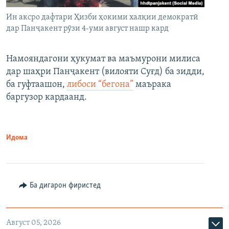
Ин аксро дафтари Ҳизби ҳокими халқии демократӣ
дар Панҷакент рӯзи 4-уми август нашр кард
Намояндагони ҳукумат ва маъмурони милиса
дар шаҳри Панҷакент (вилояти Суғд) ба зидди,
ба гуфтаашон,
либоси “бегона”
маърака
баргузор кардаанд.
Идома
Ба дигарон фиристед
Август 05, 2026