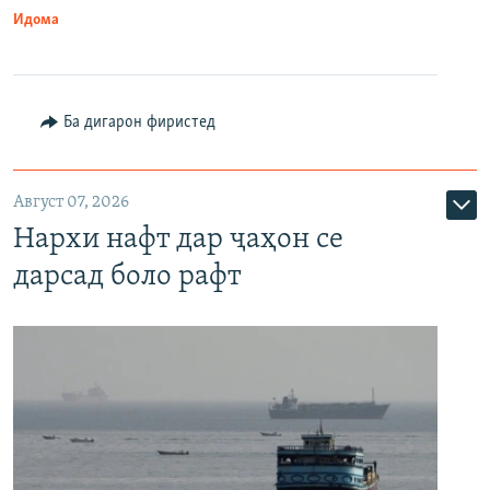
Идома
Ба дигарон фиристед
Август 07, 2026
Нархи нафт дар ҷаҳон се
дарсад боло рафт