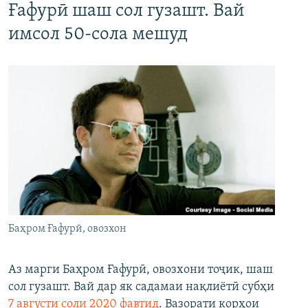
Ғафурӣ шаш сол гузашт. Вай
имсол 50-сола мешуд
Баҳром Ғафурӣ, овозхон
Аз марги Баҳром Ғафурӣ, овозхони тоҷик, шаш
сол гузашт. Вай дар як садамаи нақлиётӣ субҳи
7 августи соли 2020 фавтид
. Вазорати корҳои