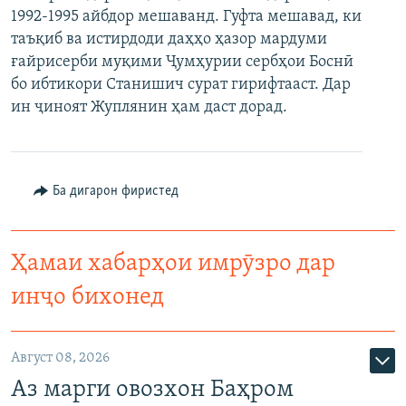
1992-1995 айбдор мешаванд. Гуфта мешавад, ки
ГУЗОРИШҲОИ РАДИОӢ
Русский
таъқиб ва истирдоди даҳҳо ҳазор мардуми
ғайрисерби муқими Ҷумҳурии сербҳои Боснӣ
ПАЙГИРӢ КУНЕД
бо ибтикори Станишич сурат гирифтааст. Дар
ин ҷиноят Жуплянин ҳам даст дорад.
Ба дигарон фиристед
Ҳамаи сомонаҳои RFE/RL
Ҳамаи хабарҳои имрӯзро дар
инҷо бихонед
Август 08, 2026
Аз марги овозхон Баҳром