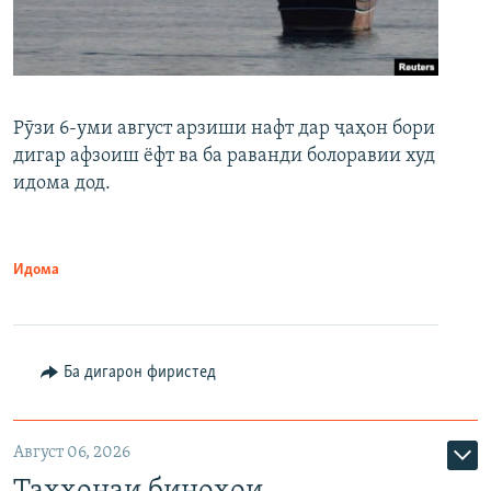
Рӯзи 6-уми август арзиши нафт дар ҷаҳон бори
дигар афзоиш ёфт ва ба раванди болоравии худ
идома дод.
Идома
Ба дигарон фиристед
Август 06, 2026