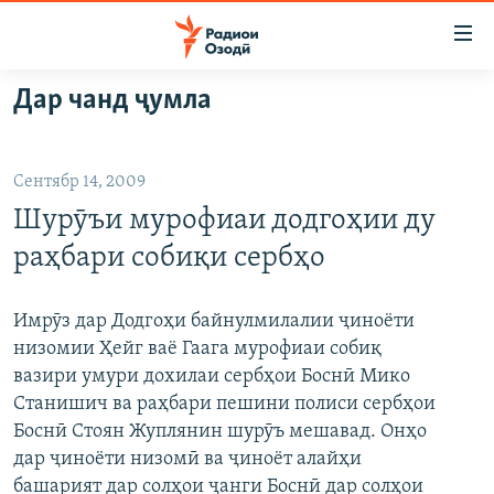
Пайвандҳои
дастрасӣ
Ҷаҳиш
Дар чанд ҷумла
ба
ГӮШАҲО
мояи
ГАПИ ОЗОД
СИЁСАТ
аслӣ
Сентябр 14, 2009
РӮЗГОРИ МУҲОҶИР
Ҷаҳиш
ИҚТИСОД
Шурӯъи мурофиаи додгоҳии ду
ба
САЛОМ, ХОҲАР
ҶОМЕА
феҳристи
раҳбари собиқи сербҳо
ТАҲҚИҚОТ
ҚАЗИЯИ "КРОКУС"
аслӣ
Ҷаҳиш
ҶАНГ ДАР УКРАИНА
ОСИЁИ МАРКАЗӢ
Имрӯз дар Додгоҳи байнулмилалии ҷиноёти
ба
низомии Ҳейг ваё Гаага мурофиаи собиқ
НАЗАРИ МАРДУМ
ФАРҲАНГ
ҷустор
вазири умури дохилаи сербҳои Боснӣ Мико
ЧАНДРАСОНАӢ
МЕҲМОНИ ОЗОДӢ
БЛОГИСТОН
Станишич ва раҳбари пешини полиси сербҳои
Боснӣ Стоян Жуплянин шурӯъ мешавад. Онҳо
РӮЙХАТҲО
ВАРЗИШ
ОЗОДӢ ОНЛАЙН
ВИДЕО
дар ҷиноёти низомӣ ва ҷиноёт алайҳи
КИТОБҲОИ ОЗОДӢ
НИГОРИСТОН
башарият дар солҳои ҷанги Боснӣ дар солҳои