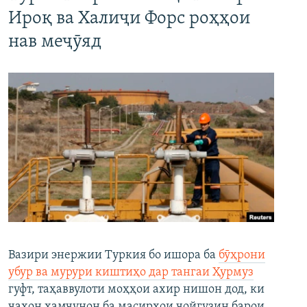
Ироқ ва Халиҷи Форс роҳҳои
нав меҷӯяд
Вазири энержии Туркия бо ишора ба
бӯҳрони
убур ва мурури киштиҳо дар тангаи Ҳурмуз
гуфт, таҳаввулоти моҳҳои ахир нишон дод, ки
ҷаҳон ҳамчунон ба масирҳои ҷойгузин барои