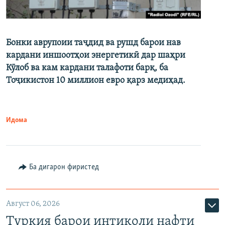
Бонки аврупоии таҷдид ва рушд барои нав
кардани иншоотҳои энергетикӣ дар шаҳри
Кӯлоб ва кам кардани талафоти барқ, ба
Тоҷикистон 10 миллион евро қарз медиҳад.
Идома
Ба дигарон фиристед
Август 06, 2026
Туркия барои интиқоли нафти