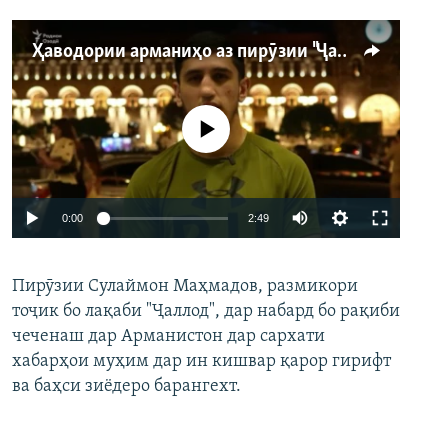
Ҳаводории арманиҳо аз пирӯзии "Ҷаллод"-и тоҷик
Феълан кор намекунад
Auto
0:00
2:49
240p
Пирӯзии Сулаймон Маҳмадов, размикори
360p
тоҷик бо лақаби "Ҷаллод", дар набард бо рақиби
480p
Auto
240p
360p
480p
чеченаш дар Арманистон дар сархати
720p
хабарҳои муҳим дар ин кишвар қарор гирифт
720p
1080p
ва баҳси зиёдеро барангехт.
1080p