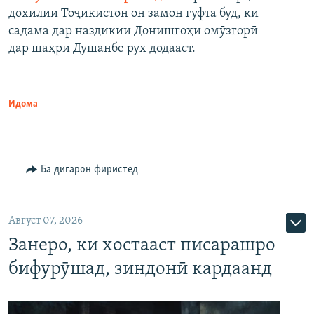
дохилии Тоҷикистон он замон гуфта буд, ки
садама дар наздикии Донишгоҳи омӯзгорӣ
дар шаҳри Душанбе рух додааст.
Идома
Ба дигарон фиристед
Август 07, 2026
Занеро, ки хостааст писарашро
бифурӯшад, зиндонӣ кардаанд