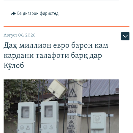
Ба дигарон фиристед
Август 06, 2026
Даҳ миллион евро барои кам
кардани талафоти барқ дар
Кӯлоб