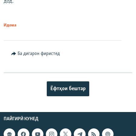
дод.
Идома
Ба дигарон фиристед
Ёфтҳои бештар
ПАЙГИРӢ КУНЕД