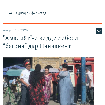
Ба дигарон фиристед
Август 05, 2026
"Амалиёт"-и зидди либоси
“бегона” дар Панҷакент