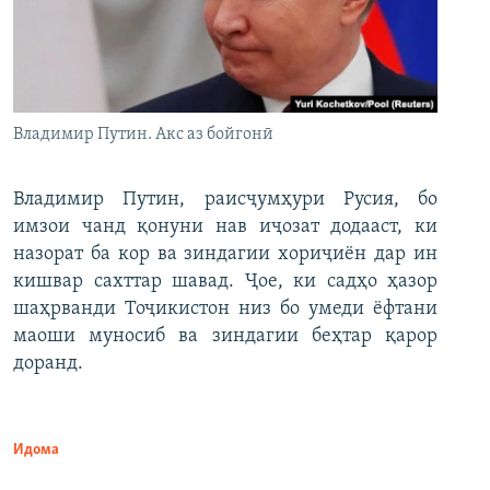
Владимир Путин. Акс аз бойгонӣ
Владимир Путин, раисҷумҳури Русия, бо
имзои чанд қонуни нав иҷозат додааст, ки
назорат ба кор ва зиндагии хориҷиён дар ин
кишвар сахттар шавад. Ҷое, ки садҳо ҳазор
шаҳрванди Тоҷикистон низ бо умеди ёфтани
маоши муносиб ва зиндагии беҳтар қарор
доранд.
Идома