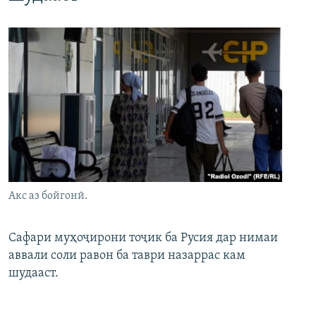
Акс аз бойгонӣ.
Сафари муҳоҷирони тоҷик ба Русия дар нимаи
аввали соли равон ба таври назаррас кам
шудааст.