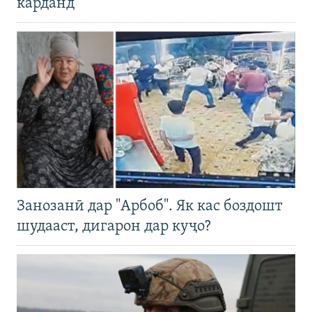
карданд
Занозанӣ дар "Арбоб". Як кас боздошт
шудааст, дигарон дар куҷо?