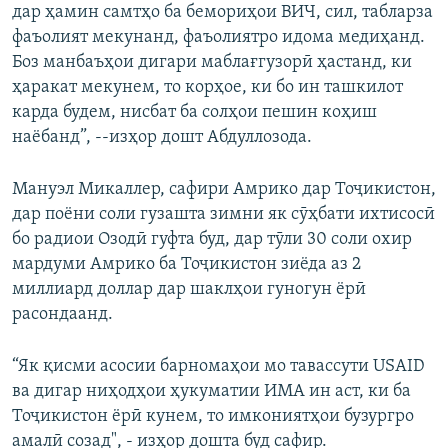
дар ҳамин самтҳо ба бемориҳои ВИЧ, сил, табларза
фаъолият мекунанд, фаъолиятро идома медиҳанд.
Боз манбаъҳои дигари маблағгузорӣ ҳастанд, ки
ҳаракат мекунем, то корҳое, ки бо ин ташкилот
карда будем, нисбат ба солҳои пешин коҳиш
наёбанд”, --изҳор дошт Абдуллозода.
Мануэл Микаллер, сафири Амрико дар Тоҷикистон,
дар поёни соли гузашта зимни як сӯҳбати ихтисосӣ
бо радиои Озодӣ гуфта буд, дар тӯли 30 соли охир
мардуми Амрико ба Тоҷикистон зиёда аз 2
миллиард доллар дар шаклҳои гуногун ёрӣ
расондаанд.
“Як қисми асосии барномаҳои мо тавассути USAID
ва дигар ниҳодҳои ҳукуматии ИМА ин аст, ки ба
Тоҷикистон ёрӣ кунем, то имкониятҳои бузургро
амалӣ созад", - изҳор дошта буд сафир.