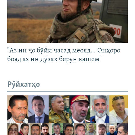
"Аз ин ҷо бӯйи ҷасад меояд… Онҳоро
бояд аз ин дӯзах берун кашем"
Рӯйхатҳо