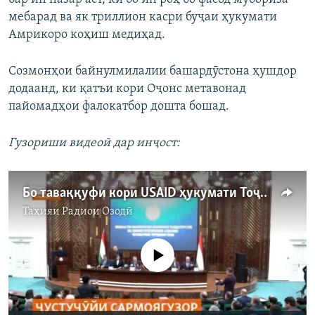
мебарад ва як триллион касри буҷаи ҳукумати
Амрикоро коҳиш медиҳад.
Созмонҳои байнулмилалии башардӯстона ҳушдор
додаанд, ки қатъи кори Оҷонс метавонад
пайомадҳои фалокатбор дошта бошад.
Гузориши видеоӣ дар инҷост:
Бо таваққуфи кори USAID ҳукумати Тоҷикистон сармоягузор меҷӯяд
Таҳияи
Радиои Озодӣ
Феълан кор намекунад