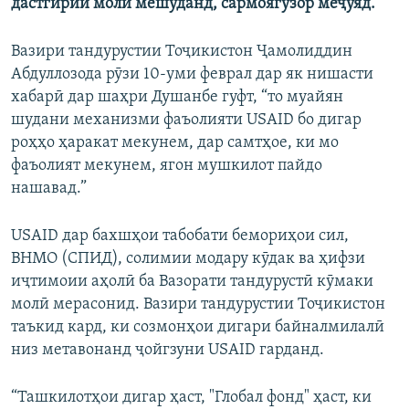
дастгирии молӣ мешуданд, сармоягузор меҷӯяд.
Вазири тандурустии Тоҷикистон Ҷамолиддин
Абдуллозода рӯзи 10-уми феврал дар як нишасти
хабарӣ дар шаҳри Душанбе гуфт, “то муайян
шудани механизми фаъолияти USAID бо дигар
роҳҳо ҳаракат мекунем, дар самтҳое, ки мо
фаъолият мекунем, ягон мушкилот пайдо
нашавад.”
USAID дар бахшҳои табобати бемориҳои сил,
ВНМО (СПИД), солимии модару кӯдак ва ҳифзи
иҷтимоии аҳолӣ ба Вазорати тандурустӣ кӯмаки
молӣ мерасонид. Вазири тандурустии Тоҷикистон
таъкид кард, ки созмонҳои дигари байналмилалӣ
низ метавонанд ҷойгзуни USAID гарданд.
“Ташкилотҳои дигар ҳаст, "Глобал фонд" ҳаст, ки