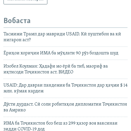
Вобаста
Тасмими Трамп дар мавриди USAID. Кӣ пуштибон ва кӣ
нигарон аст?
Ёриҳои хориҷии ИМА ба мӯҳлати 90 рӯз боздошта шуд
Изобел Коулман: Ҳадафи мо ёрӣ ба тиб, маориф ва
иқтисоди Тоҷикистон аст. ВИДЕО
USAID: Дар давраи пандемия ба Тоҷикистон дар ҳаҷми $ 14
млн. кӯмак кардем
Дӯсти дурдаст. Сӣ соли робитаҳои дипломатии Тоҷикистон
ва Амрико
ИМА ба Тоҷикистон боз беш аз 299 ҳазор воя ваксинаи
зидди COVID-19 дод