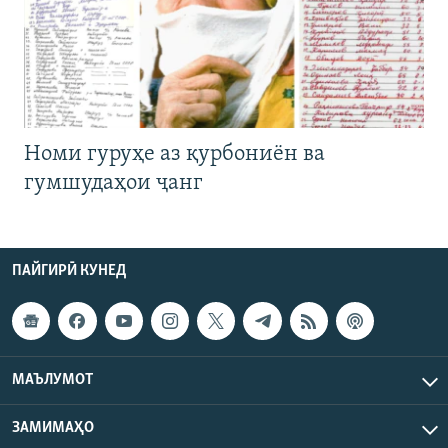
Номи гуруҳе аз қурбониён ва
гумшудаҳои ҷанг
ПАЙГИРӢ КУНЕД
МАЪЛУМОТ
ЗАМИМАҲО