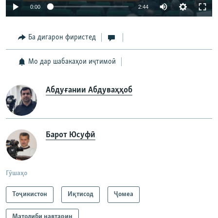
Auto
0:00
2:44
240p
Ба дигарон фиристед
360p
Auto
240p
360p
480p
480p
Мо дар шабакаҳои иҷтимоӣ
720p
720p
1080p
Абдуғании Абдуваҳҳоб
1080p
Барот Юсуфӣ
Гӯшаҳо
Тоҷикистон
Иқтисод
Ҷомeа
Матолиби навтарин