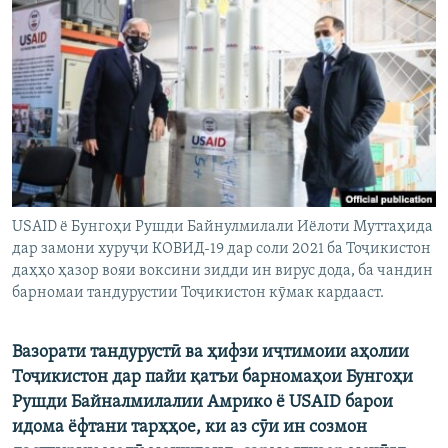
ГУЗОРИШҲОИ РАДИОӢ
Русский
ПАЙГИРӢ КУНЕД
Ҳамаи сомонаҳои RFE/RL
USAID ё Бунгоҳи Рушди Байнулмилали Иёлоти Муттаҳида
дар замони хуруҷи КОВИД-19 дар соли 2021 ба Тоҷикистон
даҳҳо ҳазор вояи воксини зидди ин вирус дода, ба чандин
барномаи тандурустии Тоҷикистон кӯмак кардааст.
Вазорати тандурустӣ ва ҳифзи иҷтимоии аҳолии
Тоҷикистон дар пайи қатъи барномаҳои Бунгоҳи
Рушди Байналмилалии Амрико ё USAID барои
идома ёфтани тарҳҳое, ки аз сӯи ин созмон