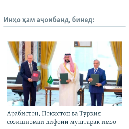
Инҳо ҳам аҷоибанд, бинед:
Арабистон, Покистон ва Туркия
созишномаи дифоии муштарак имзо