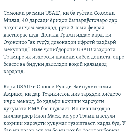
Сомонаи расмии USAID, ки ба гуфтаи Созмони
Милал, 40 дарсади ёриҳои башардӯстонаро дар
ҷаҳон анҷом медиҳад, рӯзи 3-юми феврал
дастнорас шуд. Доналд Трамп иддао кард, ки
Оҷонсиро “як гурӯҳ девонаҳои ифротӣ раҳбарӣ
мекунанд”. Вале ҷонибдорони USAID изҳороти
Трампро як изҳороти шадиди сиёсӣ дониста, онро
беасос ва бидуни далелҳои воқеӣ қаламдод
карданд.
Кори USAID ё Оҷонси Рушди Байнулмилалии
Амрико, ки дар Тоҷикистон низ тарҳҳои зиёдеро
иҷро мекард, бо ҳадафи коҳиши хароҷоти
ҳукумати ИМА бас шудааст. Ин пешниҳодро
миллиардер Илон Маск, ки ӯро Трамп масъули
коҳиши хароҷоти ҳукумат гузоштааст, карда буд. Ӯ
бар ин назар аст, ки бо ин роҳ бо фасод мубориза