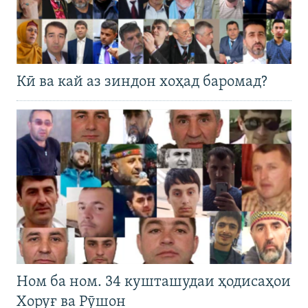
Кӣ ва кай аз зиндон хоҳад баромад?
Ном ба ном. 34 кушташудаи ҳодисаҳои
Хоруғ ва Рӯшон