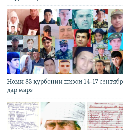
Номи 83 қурбонии низои 14-17 сентябр
дар марз