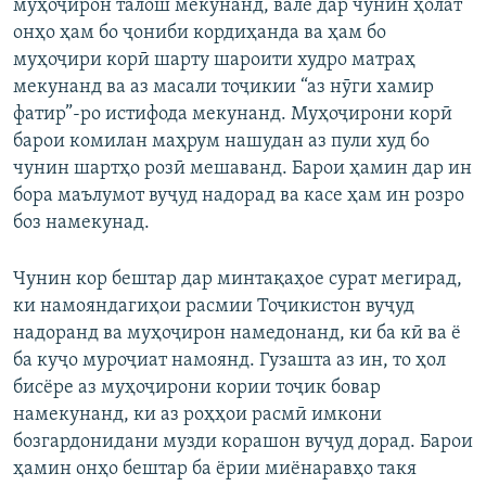
муҳоҷирон талош мекунанд, вале дар чунин ҳолат
онҳо ҳам бо ҷониби кордиҳанда ва ҳам бо
муҳоҷири корӣ шарту шароити худро матраҳ
мекунанд ва аз масали тоҷикии “аз нӯги хамир
фатир”-ро истифода мекунанд. Муҳоҷирони корӣ
барои комилан маҳрум нашудан аз пули худ бо
чунин шартҳо розӣ мешаванд. Барои ҳамин дар ин
бора маълумот вуҷуд надорад ва касе ҳам ин розро
боз намекунад.
Чунин кор бештар дар минтақаҳое сурат мегирад,
ки намояндагиҳои расмии Тоҷикистон вуҷуд
надоранд ва муҳоҷирон намедонанд, ки ба кӣ ва ё
ба куҷо муроҷиат намоянд. Гузашта аз ин, то ҳол
бисёре аз муҳоҷирони кории тоҷик бовар
намекунанд, ки аз роҳҳои расмӣ имкони
бозгардонидани музди корашон вуҷуд дорад. Барои
ҳамин онҳо бештар ба ёрии миёнаравҳо такя