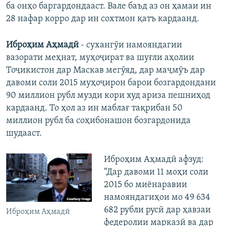
ба онҳо баргардондааст. Вале баъд аз он ҳамаи ин
28 нафар корро дар ин сохтмон қатъ кардаанд.
Иброҳим Аҳмадӣ
- сухангӯи намояндагии
вазорати меҳнат, муҳоҷират ва шуғли аҳолии
Тоҷикистон дар Маскав мегӯяд, дар маҷмӯъ дар
давоми соли 2015 муҳоҷирон барои бозгардондани
90 миллион рубл музди кори худ ариза пешниҳод
кардаанд. То ҳол аз ин маблағ тақрибан 50
миллион рубл ба соҳибонашон бозгардонида
шудааст.
​Иброҳим Аҳмадӣ афзуд:
“Дар давоми 11 моҳи соли
2015 бо миёнаравии
намояндагиҳои мо 49 634
682 рубли русӣ дар ҳавзаи
Иброҳим Аҳмадӣ
федеролии марказӣ ва дар