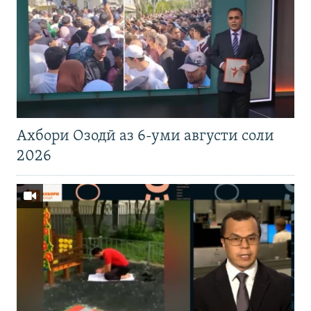
Ахбори Озодӣ аз 6-уми августи соли
2026