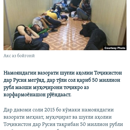
ГУЗОРИШҲОИ РАДИОӢ
Русский
ПАЙГИРӢ КУНЕД
Акс аз бойгонӣ
Ҳамаи сомонаҳои RFE/RL
Намояндагии вазорати шуғли аҳолии Тоҷикистон
дар Русия мегӯяд, дар тӯли сол қариб 50 миллион
рубл маоши муҳоҷирони тоҷикро аз
корфармоёнашон рӯёндааст.
Дар давоми соли 2015 бо кӯмаки намояндагии
вазорати меҳнат, муҳоҷират ва шуғли аҳолии
Тоҷикистон дар Русия тақрибан 50 миллион рубли