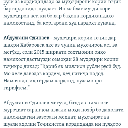
русӣ аз кордиҳандаҳо ба муҳоҷирони кории тоҷик
баргардонида шудааст. Ин маблағ музди кори
муҳоҷирон аст, ки бо ҳар баҳона кордиҳандаҳо
намехостанд, ба коргарони худ пардохт кунанд.
Абдулғанӣ Одинаев
- муҳоҷири кории тоҷик дар
шаҳри Хабаровск яке аз чунин муҳоҷирон аст ва
мегӯяд, соли 2015 ширкати сохтмонии онҳо
намехост дастмузди семоҳаи 28 муҳоҷири кории
тоҷикро диҳад: “Қариб як миллион рубли русӣ буд.
Мо хеле даводав кардем, ҳеҷ натиҷа надод.
Намояндагиҳо ёрдам карданд, пуламонро
гирифтем.”
Абдулғанӣ Одинаев мегӯяд, баъд аз ним соли
муроҷиат саранҷом аввали моҳи ноябр бо дахолати
намояндагии вазорати меҳнат, муҳоҷират ва
шуғли аҳолии Тоҷикистон кордиҳанда ин пулҳоро