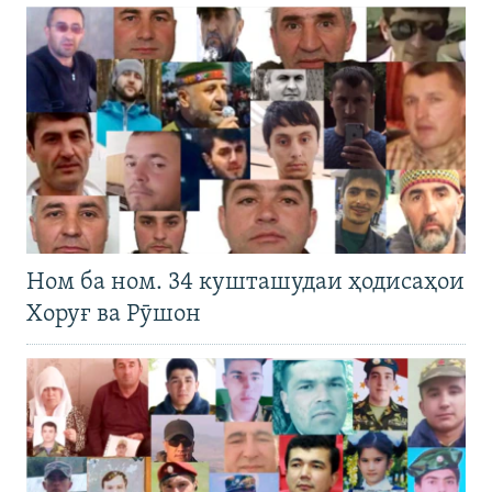
Ном ба ном. 34 кушташудаи ҳодисаҳои
Хоруғ ва Рӯшон