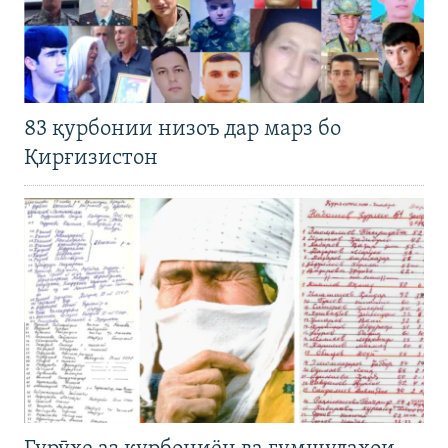
83 қурбонии низоъ дар марз бо
Қирғизистон