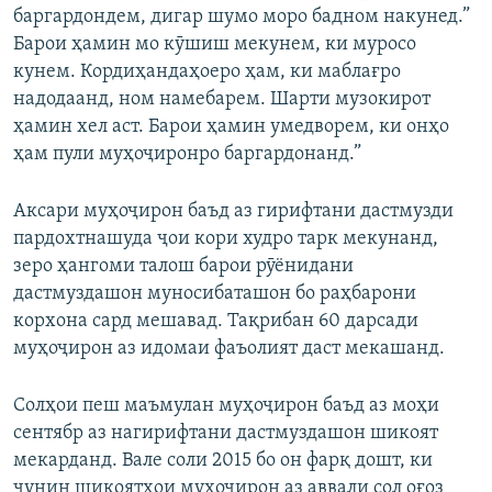
баргардондем, дигар шумо моро бадном накунед.”
Барои ҳамин мо кӯшиш мекунем, ки муросо
кунем. Кордиҳандаҳоеро ҳам, ки маблағро
надодаанд, ном намебарем. Шарти музокирот
ҳамин хел аст. Барои ҳамин умедворем, ки онҳо
ҳам пули муҳоҷиронро баргардонанд.”
Аксари муҳоҷирон баъд аз гирифтани дастмузди
пардохтнашуда ҷои кори худро тарк мекунанд,
зеро ҳангоми талош барои рӯёнидани
дастмуздашон муносибаташон бо раҳбарони
корхона сард мешавад. Тақрибан 60 дарсади
муҳоҷирон аз идомаи фаъолият даст мекашанд.
Солҳои пеш маъмулан муҳоҷирон баъд аз моҳи
сентябр аз нагирифтани дастмуздашон шикоят
мекарданд. Вале соли 2015 бо он фарқ дошт, ки
чунин шикоятҳои муҳоҷирон аз аввали сол оғоз