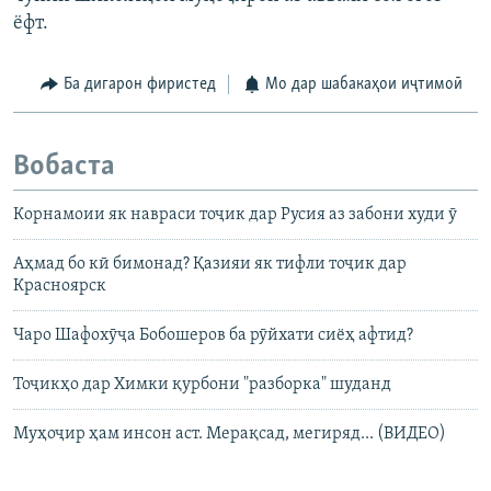
ёфт.
Ба дигарон фиристед
Мо дар шабакаҳои иҷтимоӣ
Вобаста
Корнамоии як навраси тоҷик дар Русия аз забони худи ӯ
Аҳмад бо кӣ бимонад? Қазияи як тифли тоҷик дар
Красноярск
Чаро Шафохӯҷа Бобошеров ба рӯйхати сиёҳ афтид?
Тоҷикҳо дар Химки қурбони "разборка" шуданд
Муҳоҷир ҳам инсон аст. Мерақсад, мегиряд... (ВИДЕО)