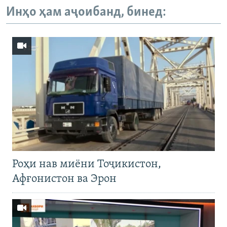
Инҳо ҳам аҷоибанд, бинед:
Роҳи нав миёни Тоҷикистон,
Афғонистон ва Эрон