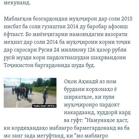
мекунанд.
Маблағҳои бозгардондаи муҳоҷирон дар соли 2015
нисбат ба соли гузаштаи 2014 ду баробар афзоиш
ёфтааст. Бо миёнҷигарии намояндагии вазорати
меҳнат дар соли 2014 ба муҳоҷирони кории тоҷик
дар саросари Русия 24 миллиону 126 ҳазор рубли
русӣ музди кори пардохтнашудаи шаҳрвандони
Тоҷикистон баргардонида шуда буд.
Оқои Аҳмадӣ аз ном
бурдани корхонаҳо ё
ширкатҳое, ки пули
муҳоҷиронро пардохт
накардаанд, худдорӣ кард
ва гуфт: “Намунаҳое ҳаст,
ки кордиҳандаҳо маблағро бармегардонанд ва ба
мо занг зада мегуфтанд, ки “мо маблағро