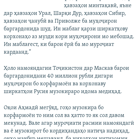
ҳавзаҳои минтақавӣ, яъне
дар ҳавзаҳои Урал, Шарқи Дур, ҳавзаҳои Сибир,
ҳавзаҳои ҷанубӣ ва Приволже ба муҳоҷирон
баргардонида шуд. Ин маблағ қарзи ширкатҳову
корхонаҳо аз музди кори муҳоҷирони мо мебошад.
Ин маблағест, ки барои ёрӣ ба мо муроҷиат
кардаанд.”
Ҳоло намояндагии Тоҷикистон дар Маскав барои
баргардонидани 40 миллион рубли дигари
муҳоҷирон бо корфармоён ва корхонаву
ширкатҳои Русия музокираро идома медиҳад.
Оқои Аҳмадӣ мегӯяд, гоҳо музокира бо
корфармоён то ним сол ва ҳатто то як сол давом
мекунад. Вале агар муроҷиати расмии намояндагӣ
ва ё музокирот бо кордиҳандаҳо натиҷа надиҳад,
онҳо маҷбур мешаванд, ба ниҳодҳои интизомии