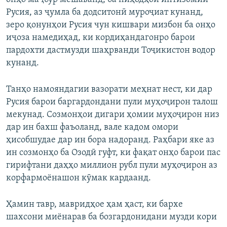
Русия, аз ҷумла ба додситонӣ муроҷиат кунанд,
зеро қонунҳои Русия чун кишвари мизбон ба онҳо
иҷоза намедиҳад, ки кордиҳандагонро барои
пардохти дастмузди шаҳрванди Тоҷикистон водор
кунанд.
Танҳо намояндагии вазорати меҳнат нест, ки дар
Русия барои баргардондани пули муҳоҷирон талош
мекунад. Созмонҳои дигари ҳомии муҳоҷирон низ
дар ин бахш фаъоланд, вале кадом омори
ҳисобшудае дар ин бора надоранд. Раҳбари яке аз
ин созмонҳо ба Озодӣ гуфт, ки фақат онҳо барои пас
гирифтани даҳҳо миллион рубл пули муҳоҷирон аз
корфармоёнашон кӯмак кардаанд.
Ҳамин тавр, мавридҳое ҳам ҳаст, ки бархе
шахсони миёнарав ба бозгардонидани музди кори