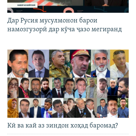
Дар Русия мусулмонон барои
намозгузорӣ дар кӯча ҷазо мегиранд
Кӣ ва кай аз зиндон хоҳад баромад?