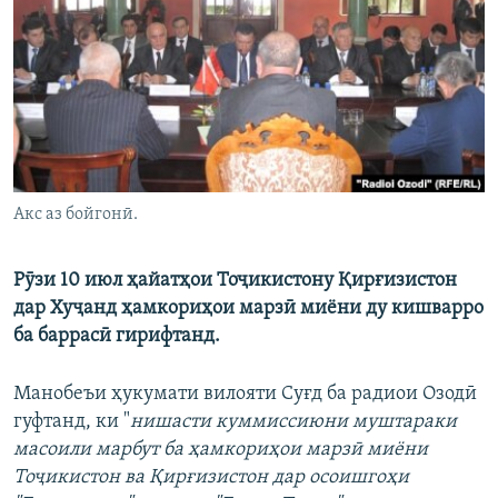
ГУЗОРИШҲОИ РАДИОӢ
Русский
ПАЙГИРӢ КУНЕД
Акс аз бойгонӣ.
Ҳамаи сомонаҳои RFE/RL
Рӯзи 10 июл ҳайатҳои Тоҷикистону Қирғизистон
дар Хуҷанд ҳамкориҳои марзӣ миёни ду кишварро
ба баррасӣ гирифтанд.
Манобеъи ҳукумати вилояти Суғд ба радиои Озодӣ
гуфтанд, ки "
нишасти куммиссиюни муштараки
масоили марбут ба ҳамкориҳои марзӣ миёни
Тоҷикистон ва Қирғизистон дар осоишгоҳи