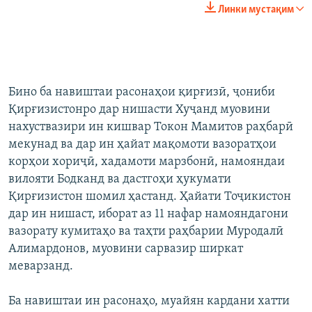
Линки мустақим
Бино ба навиштаи расонаҳои қирғизӣ, ҷониби
Қирғизистонро дар нишасти Хуҷанд муовини
нахуствазири ин кишвар Токон Мамитов раҳбарӣ
мекунад ва дар ин ҳайат мақомоти вазоратҳои
корҳои хориҷӣ, хадамоти марзбонӣ, намояндаи
вилояти Бодканд ва дастгоҳи ҳукумати
Қирғизистон шомил ҳастанд. Ҳайати Тоҷикистон
дар ин нишаст, иборат аз 11 нафар намояндагони
вазорату кумитаҳо ва таҳти раҳбарии Муродалӣ
Алимардонов, муовини сарвазир ширкат
меварзанд.
Ба навиштаи ин расонаҳо, муайян кардани хатти