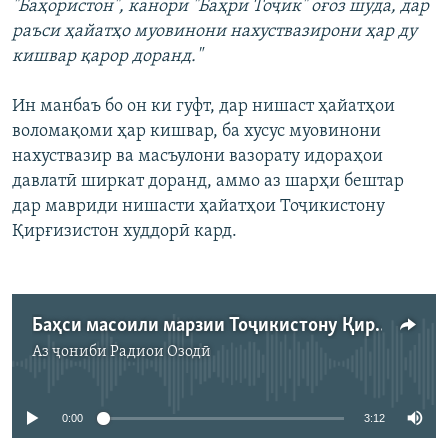
"Баҳористон", канори "Баҳри Тоҷик" оғоз шуда, дар
раъси ҳайатҳо муовинони нахуствазирони ҳар ду
кишвар қарор доранд."
Ин манбаъ бо он ки гуфт, дар нишаст ҳайатҳои
воломақоми ҳар кишвар, ба хусус муовинони
нахуствазир ва масъулони вазорату идораҳои
давлатӣ ширкат доранд, аммо аз шарҳи бештар
дар мавриди нишасти ҳайатҳои Тоҷикистону
Қирғизистон худдорӣ кард.
Баҳси масоили марзии Тоҷикистону Қирғизистон
Аз ҷониби
Радиои Озодӣ
Феълан кор намекунад
0:00
3:12