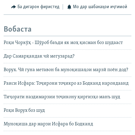
Ба дигарон фиристед
Мо дар шабакаҳои иҷтимоӣ
Вобаста
Роҳи Чоркӯҳ - Шӯроб баъди як моҳ қисман боз шудааст
Дар Самарқандак чӣ мегузарад?
Ворух. Чӣ гуна метавон ба муноқишаҳои марзӣ поён дод?
Раиси Исфара: Тоҷирони тоҷикро аз Бодканд нарондаанд
Тиҷорати наздимарзии тоҷикону қирғизҳо манъ шуд
Роҳи Ворух боз шуд
Муноқиша дар марзи Исфара бо Бодканд