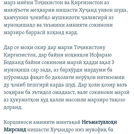
марз миёни Тоҷикистон ва Қирғизистон аз
мавзӯъоти меҳварии нишасти Хуҷанд унвон шуда,
ҳамчунин ҷонибҳо мушкилоти ҷилавгирӣ аз
муноқишаҳо ва таъмини амнияти сокинони
марзиро баррасӣ хоҳанд кард.
Дар се моҳи охир дар марзи Тоҷикистону
Қирғизистон, дар байни ноҳияҳои Исфараю
Бодканд байни сокинони марзӣ ҳадди ақал 3
муноқиша сар зада, аз бархӯрди мардуми ба
шӯромада фақат бо дахолати нерӯҳои интизомии
ду ҷониб пешгирӣ карда шуд. Дар ҳоли ҳозир вазъ
зоҳиран ба эътидол омадааст, вале сокинони марзӣ
аз ҳукуматҳои худ ҳалли масоили марзиро тақозо
доранд.
Коршиноси амнияти минтақаӣ
Неъматуллоҳи
Мирсаид
нишасти Хуҷандро низ мувофиқ ба