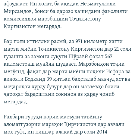
афзудааст. Ин ҳолат, ба ақидаи Неъматуллоҳи
Мирсаидов, боиси ба дарозо кашидани фаъолияти
комиссияҳои марзбандии Тоҷикистону
Қирғизистон мегардад.
Бар пояи иттилоъи расмӣ, аз 971 километр хатти
марзи миёни Тоҷикистону Қирғизистон дар 21 соли
гузашта аз замони суқути Шӯравӣ фақат 567
километраш муайян шудааст. Марзбонҳои тоҷик
мегӯянд, фақат дар марзи миёни ноҳияи Исфара ва
вилояти Бодканд 39 қитъаи баҳсталаб мавҷуд аст ва
моҷароҳои хурду бузург дар он мавзеъҳо боиси
ҷароҳат бардоштани сокинон аз ҳарду ҷониб
мегардад.
Раҳбари гурӯҳи кории масъули таъйину
аломатгузории марзҳои Қирғизистон дар аввали
моҳ гуфт, ин кишвар алакай дар соли 2014