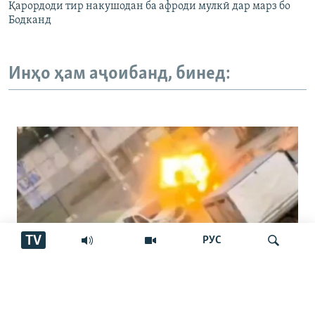
Қарордоди тир накушодан ба афроди мулкӣ дар марз бо
Бодканд
Инҳо ҳам аҷоибанд, бинед:
TV
РУС
"Паҳпод дар тори сарам чарх мезад…
Ҷустуҷӯ