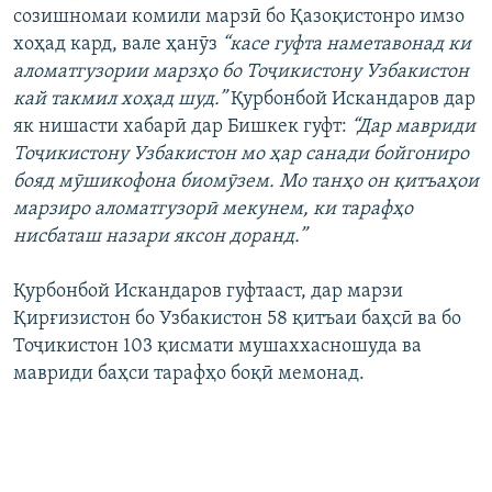
созишномаи комили марзӣ бо Қазоқистонро имзо
хоҳад кард, вале ҳанӯз
“касе гуфта наметавонад ки
аломатгузории марзҳо бо Тоҷикистону Узбакистон
кай такмил хоҳад шуд.”
Қурбонбой Искандаров дар
як нишасти хабарӣ дар Бишкек гуфт:
“Дар мавриди
Тоҷикистону Узбакистон мо ҳар санади бойгониро
бояд мӯшикофона биомӯзем. Мо танҳо он қитъаҳои
марзиро аломатгузорӣ мекунем, ки тарафҳо
нисбаташ назари яксон доранд.”
Қурбонбой Искандаров гуфтааст, дар марзи
Қирғизистон бо Узбакистон 58 қитъаи баҳсӣ ва бо
Тоҷикистон 103 қисмати мушаххасношуда ва
мавриди баҳси тарафҳо боқӣ мемонад.