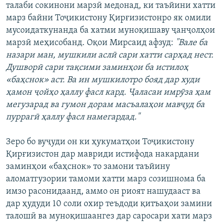
талаби сокинони марзӣ медонад, ки таъйини хатти
марз байни Тоҷикистону Қирғизистонро як омили
мусоидаткунанда ба хатми муноқишаву ҷанҷолҳои
марзӣ меҳисобанд. Оқои Мирсаид афзуд:
"Вале ба
назари ман, мушкили аслӣ сари хатти сарҳад нест.
Душворӣ сари тақсими заминҳои ба истилоҳ
«баҳснок» аст. Ва ин мушкилотро бояд дар худи
ҳамон ҷойҳо ҳаллу фасл кард. Ҷаласаи имрӯза ҳам
мегузарад ва гумон дорам масъалаҳои мавҷуд ба
пуррагӣ ҳаллу фасл намегардад."
Зеро бо вуҷуди он ки ҳукуматҳои Тоҷикистону
Қирғизистон дар мавриди истифода накардани
заминҳои «баҳснок» то замони таъйину
аломатгузории тамоми хатти марз созишнома ба
имзо расонидаанд, аммо он риоят нашудааст ва
дар ҳудуди 10 соли охир теъдоди қитъаҳои замини
талошӣ ва муноқишаангез дар саросари хати марз