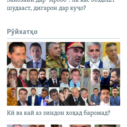
Занозанӣ дар "Арбоб". Як кас боздошт
шудааст, дигарон дар куҷо?
Рӯйхатҳо
Кӣ ва кай аз зиндон хоҳад баромад?