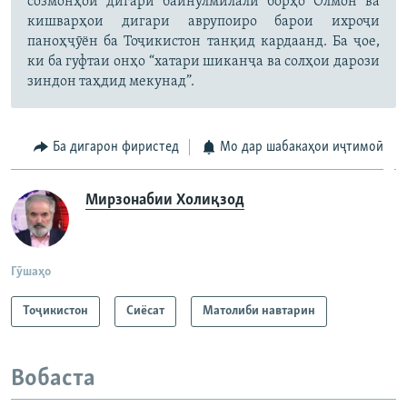
созмонҳои дигари байнулмилалӣ борҳо Олмон ва
кишварҳои дигари аврупоиро барои ихроҷи
паноҳҷӯён ба Тоҷикистон танқид кардаанд. Ба ҷое,
ки ба гуфтаи онҳо “хатари шиканҷа ва солҳои дарози
зиндон таҳдид мекунад”.
Ба дигарон фиристед
Мо дар шабакаҳои иҷтимоӣ
Мирзонабии Холиқзод
Гӯшаҳо
Тоҷикистон
Сиёсат
Матолиби навтарин
Вобаста