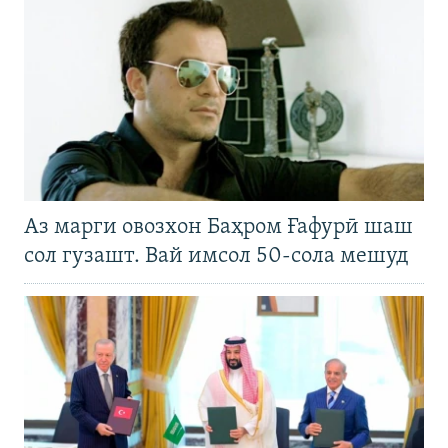
Аз марги овозхон Баҳром Ғафурӣ шаш
сол гузашт. Вай имсол 50-сола мешуд