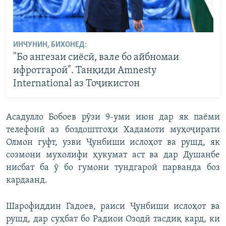
ИНЧУНИН, БИХОНЕД:
"Бо ангезаи сиёсӣ, вале бо айбномаи
ифротгароӣ". Танқиди Amnesty
International аз Тоҷикистон
Асадулло Бобоев рӯзи 9-уми июн дар як паёми
телефонӣ аз боздоштгоҳи Хадамоти муҳоҷирати
Олмон гуфт, узви Ҷунбиши ислоҳот ва рушд, як
созмони мухолифи ҳукумат аст ва дар Душанбе
нисбат ба ӯ бо гумони тундгароӣ парванда боз
кардаанд.
Шарофиддин Гадоев, раиси Ҷунбиши ислоҳот ва
рушд, дар суҳбат бо Радиои Озодӣ тасдиқ кард, ки