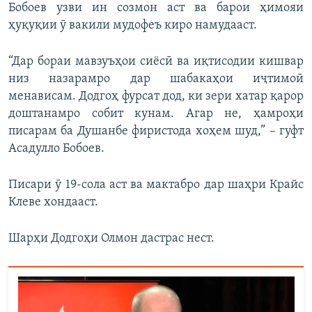
Бобоев узви ин созмон аст ва барои ҳимояи
ҳуқуқии ӯ вакили мудофеъ киро намудааст.
“Дар бораи мавзуъҳои сиёсӣ ва иқтисодии кишвар
низ назарамро дар шабакаҳои иҷтимоӣ
менависам. Додгоҳ фурсат дод, ки зери хатар қарор
доштанамро собит кунам. Агар не, ҳамроҳи
писарам ба Душанбе фиристода хоҳем шуд,” – гуфт
Асадулло Бобоев.
Писари ӯ 19-сола аст ва мактабро дар шаҳри Крайс
Клеве хондааст.
Шарҳи Додгоҳи Олмон дастрас нест.