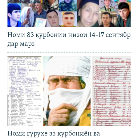
Номи 83 қурбонии низои 14-17 сентябр
дар марз
Номи гуруҳе аз қурбониён ва