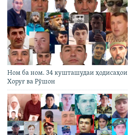
Ном ба ном. 34 кушташудаи ҳодисаҳои
Хоруғ ва Рӯшон