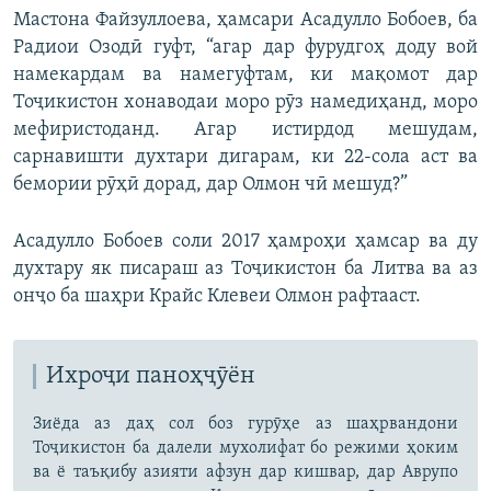
Мастона Файзуллоева, ҳамсари Асадулло Бобоев, ба
Радиои Озодӣ гуфт, “агар дар фурудгоҳ доду вой
намекардам ва намегуфтам, ки мақомот дар
Тоҷикистон хонаводаи моро рӯз намедиҳанд, моро
мефиристоданд. Агар истирдод мешудам,
сарнавишти духтари дигарам, ки 22-сола аст ва
бемории рӯҳӣ дорад, дар Олмон чӣ мешуд?”
Асадулло Бобоев соли 2017 ҳамроҳи ҳамсар ва ду
духтару як писараш аз Тоҷикистон ба Литва ва аз
онҷо ба шаҳри Крайс Клевеи Олмон рафтааст.
Ихроҷи паноҳҷӯён
Зиёда аз даҳ сол боз гурӯҳе аз шаҳрвандони
Тоҷикистон ба далели мухолифат бо режими ҳоким
ва ё таъқибу азияти афзун дар кишвар, дар Аврупо