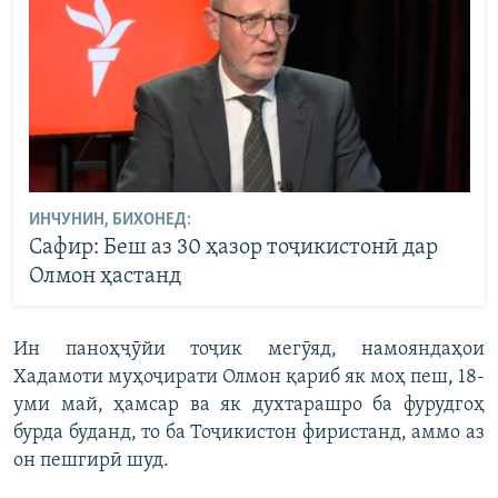
ИНЧУНИН, БИХОНЕД:
Сафир: Беш аз 30 ҳазор тоҷикистонӣ дар
Олмон ҳастанд
Ин паноҳҷӯйи тоҷик мегӯяд, намояндаҳои
Хадамоти муҳоҷирати Олмон қариб як моҳ пеш, 18-
уми май, ҳамсар ва як духтарашро ба фурудгоҳ
бурда буданд, то ба Тоҷикистон фиристанд, аммо аз
он пешгирӣ шуд.