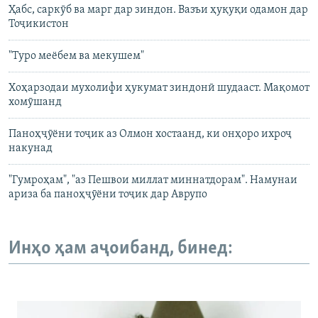
Ҳабс, саркӯб ва марг дар зиндон. Вазъи ҳуқуқи одамон дар
Тоҷикистон
"Туро меёбем ва мекушем"
Хоҳарзодаи мухолифи ҳукумат зиндонӣ шудааст. Мақомот
хомӯшанд
Паноҳҷӯёни тоҷик аз Олмон хостаанд, ки онҳоро ихроҷ
накунад
"Гумроҳам", "аз Пешвои миллат миннатдорам". Намунаи
ариза ба паноҳҷӯёни тоҷик дар Аврупо
Инҳо ҳам аҷоибанд, бинед: