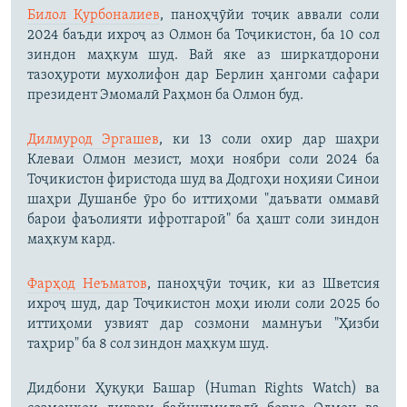
Билол Қурбоналиев
, паноҳҷӯйи тоҷик аввали соли
2024 баъди ихроҷ аз Олмон ба Тоҷикистон, ба 10 сол
зиндон маҳкум шуд. Вай яке аз ширкатдорони
тазоҳуроти мухолифон дар Берлин ҳангоми сафари
президент Эмомалӣ Раҳмон ба Олмон буд.
Дилмурод Эргашев
, ки 13 соли охир дар шаҳри
Клеваи Олмон мезист, моҳи ноябри соли 2024 ба
Тоҷикистон фиристода шуд ва Додгоҳи ноҳияи Синои
шаҳри Душанбе ӯро бо иттиҳоми "даъвати оммавӣ
барои фаъолияти ифротгароӣ" ба ҳашт соли зиндон
маҳкум кард.
Фарҳод Неъматов
, паноҳҷӯи тоҷик, ки аз Шветсия
ихроҷ шуд, дар Тоҷикистон моҳи июли соли 2025 бо
иттиҳоми узвият дар созмони мамнуъи "Ҳизби
таҳрир" ба 8 сол зиндон маҳкум шуд.
Дидбони Ҳуқуқи Башар (Human Rights Watch) ва