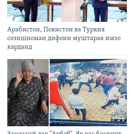
Арабистон, Покистон ва Туркия
созишномаи дифоии муштарак имзо
карданд