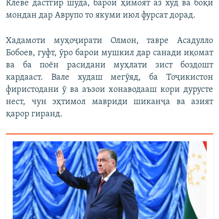
Клеве дастгир шуда, барои ҳимоят аз худ ва боқӣ
мондан дар Аврупо то якуми июл фурсат дорад.
Хадамоти муҳоҷирати Олмон, тавре Асадулло
Бобоев, гуфт, ӯро барои мушкил дар санади иқомат
ва ба поён расидани муҳлати зист боздошт
кардааст. Вале худаш мегӯяд, ба Тоҷикистон
фиристодани ӯ ва аъзои хонаводааш кори дурусте
нест, чун эҳтимол мавриди шиканҷа ва азият
қарор гиранд.