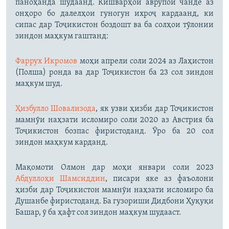
паноҳанда шудаанд. Кишварҳои аврупоӣ чанде аз
онҳоро бо далелҳои гуногун ихроҷ кардаанд, ки
сипас дар Тоҷикистон боздошт ва ба солҳои тӯлонии
зиндон маҳкум гаштанд:
Фаррух Икромов
моҳи апрели соли 2024 аз Лаҳистон
(Полша) ронда ва дар Тоҷикистон ба 23 сол зиндон
маҳкум шуд.
Ҳизбулло Шовализода
, як узви ҳизби дар Тоҷикистон
мамнӯи наҳзати исломиро соли 2020 аз Австрия ба
Тоҷикистон бозпас фиристоданд. Ӯро ба 20 сол
зиндон маҳкум карданд.
Мақомоти Олмон дар моҳи январи соли 2023
Абдуллоҳи Шамсиддин
, писари яке аз фаъолони
ҳизби дар Тоҷикистон мамнӯи наҳзати исломиро ба
Душанбе фиристоданд. Ба гузориши Дидбони Ҳуқуқи
Башар, ӯ ба ҳафт сол зиндон маҳкум шудааст.