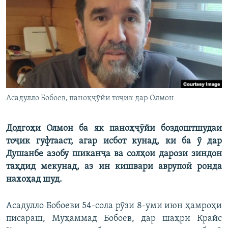
ГУЗОРИШҲОИ РАДИОӢ
Русский
ПАЙГИРӢ КУНЕД
Асадулло Бобоев, паноҳҷӯйи тоҷик дар Олмон
Ҳамаи сомонаҳои RFE/RL
Додгоҳи Олмон ба як паноҳҷӯйи боздоштшудаи
тоҷик гуфтааст, агар исбот кунад, ки ба ӯ дар
Душанбе азобу шиканҷа ва солҳои дарози зиндон
таҳдид мекунад, аз ин кишвари аврупоӣ ронда
нахоҳад шуд.
Асадулло Бобоеви 54-сола рӯзи 8-уми июн ҳамроҳи
писараш, Муҳаммад Бобоев, дар шаҳри Крайс